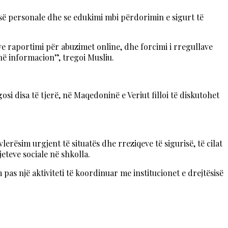
isë personale dhe se edukimi mbi përdorimin e sigurt të
ve raportimi për abuzimet online, dhe forcimi i rregullave
në informacion”, tregoi Musliu.
osi disa të tjerë, në Maqedoninë e Veriut filloi të diskutohet
lerësim urgjent të situatës dhe rreziqeve të sigurisë, të cilat
teve sociale në shkolla.
as një aktiviteti të koordinuar me institucionet e drejtësisë