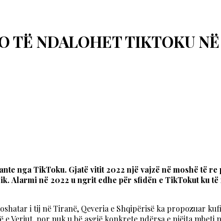
DO TË NDALOHET TIKTOKU N
nte nga TikToku. Gjatë vitit 2022 një vajzë në moshë të re 
ik.
Alarmi në 2022 u ngrit edhe për sfidën e TikTokut ku të 
oshatar i tij në Tiranë, Qeveria e Shqipërisë ka propozuar kuf
e Veriut, por nuk u bë asgjë konkrete ndërsa e njëjta mbeti 