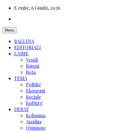
E enjte, 6 Gusht, 2026
Menu
BALLINA
EDITORIALI
LAJME
Vendi
Rajoni
Bota
TEMA
Politkë
Ekonomi
Sociale
Kulturë
DEBAT
Kolumna
Analiza
Opinione