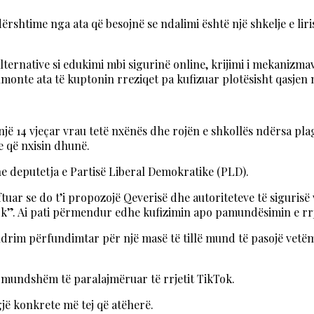
ërshtime nga ata që besojnë se ndalimi është një shkelje e lir
lternative si edukimi mbi sigurinë online, krijimi i mekanizma
hmonte ata të kuptonin rreziqet pa kufizuar plotësisht qasjen 
një 14 vjeçar vrau tetë nxënës dhe rojën e shkollës ndërsa plag
le që nxisin dhunë.
he deputetja e Partisë Liberal Demokratike (PLD).
tuar se do t’i propozojë Qeverisë dhe autoriteteve të sigurisë v
ok”. Ai pati përmendur edhe kufizimin apo pamundësimin e rrje
rim përfundimtar për një masë të tillë mund të pasojë vetëm p
e mundshëm të paralajmëruar të rrjetit TikTok.
jë konkrete më tej që atëherë.