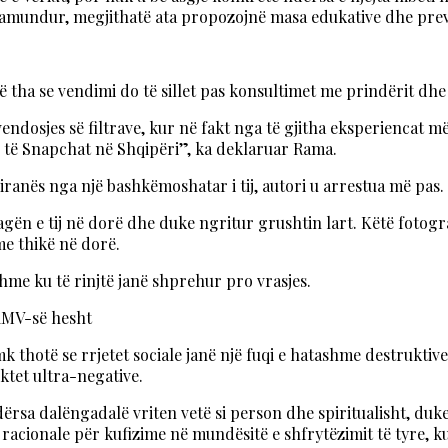
e pamundur, megjithatë ata propozojnë masa edukative dhe pre
 tha se vendimi do të sillet pas konsultimet me prindërit dhe
ndosjes së filtrave, kur në fakt nga të gjitha eksperiencat më
 të Snapchat në Shqipëri”, ka deklaruar Rama.
iranës nga një bashkëmoshatar i tij, autori u arrestua më pas.
plagën e tij në dorë dhe duke ngritur grushtin lart. Këtë foto
me thikë në dorë.
hme ku të rinjtë janë shprehur pro vrasjes.
 RMV-së hesht
mk thotë se rrjetet sociale janë një fuqi e hatashme destruktiv
ektet ultra-negative.
dërsa dalëngadalë vriten vetë si person dhe spiritualisht, duk
racionale për kufizime në mundësitë e shfrytëzimit të tyre, k