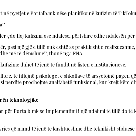
 në pyetjet e Portalb.mk nëse planifikojnë kufizim të TikTokut
la”
 çdo lloj kufizimi ose ndalese, përfshirë edhe ndalesën për 
, pasi një gjë e tillë nuk është as praktikisht e realizueshme
dje edhe më të dëmshme”, thonë nga FNA.
ufizime duhet të jenë të fundit në listën e institucioneve.
fillore, të fillojnë psikologet e shkollave të arsyetojnë pagën
pasi përditë prodhojmë analfabetë funksional, kur krejt këto 
urën teknologjike
r për Portalb.mk se Implementimi i një ndalimi të tillë do të 
yrjes që mund të jenë të kushtueshme dhe teknikisht sfiduese