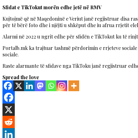
Sfidat e TikTokut morën edhe jetë në RMV
Kujtojmë që në Maqedoninë e Veriut janë regjistruar disa ras
për të bërë foto dhe i njëjti u shkëput dhe iu afrua rrjetit ele
Alarmi në 2022 u ngrit edhe për sfidën e TikTokut ku të rinjt
Portalb.mk ka trajtuar tashmë përdorimin e rrjeteve sociale n
sociale.
Raste alarmante të sfidave nga TikToku janë regjistruar edh
Spread the love