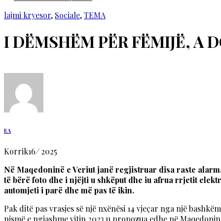
lajmi kryesor
,
Sociale
,
TEMA
I DËMSHËM PËR FËMIJË, A 
EA
Korrik
16
/
2025
Në Maqedoninë e Veriut janë regjistruar disa raste alarma
të bërë foto dhe i njëjti u shkëput dhe iu afrua rrjetit elektr
automjeti i parë dhe më pas të ikin.
Pak ditë pas vrasjes së një nxënësi 14 vjeçar nga një bashkëm
nismë e ngjashme vitin 2023 u propozua edhe në Maqedoninë 