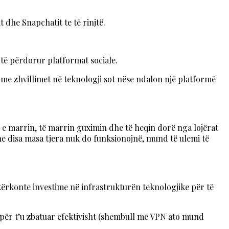
 dhe Snapchatit te të rinjtë.
të përdorur platformat sociale.
, me zhvillimet në teknologji sot nëse ndalon një platformë
 që e marrin, të marrin guximin dhe të heqin dorë nga lojërat
dhe disa masa tjera nuk do funksionojnë, mund të ulemi të
kërkonte investime në infrastrukturën teknologjike për të
 për t’u zbatuar efektivisht (shembull me VPN ato mund