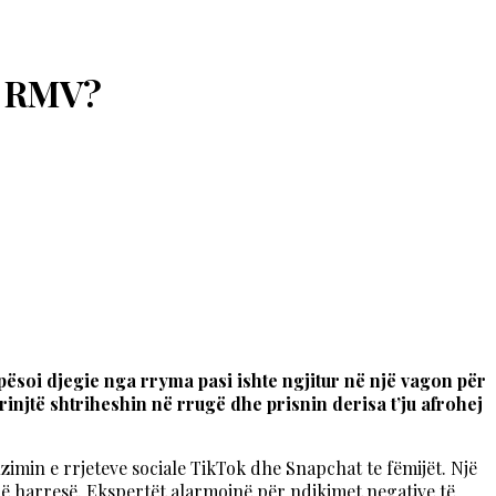
Ë RMV?
pësoi djegie nga rryma pasi ishte ngjitur në një vagon për
rinjtë shtriheshin në rrugë dhe prisnin derisa t’ju afrohej
izimin e rrjeteve sociale TikTok dhe Snapchat te fëmijët. Një
në harresë. Ekspertët alarmojnë për ndikimet negative të