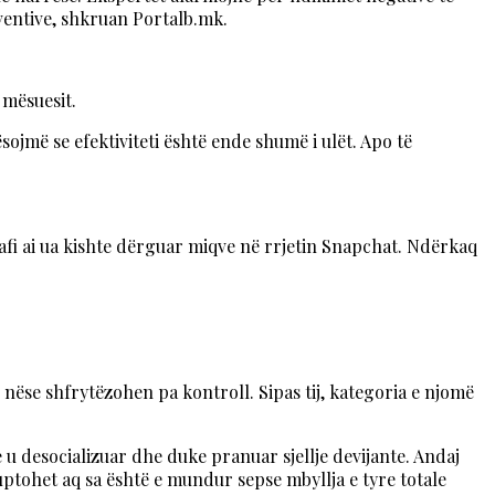
ventive, shkruan Portalb.mk.
 mësuesit.
sojmë se efektiviteti është ende shumë i ulët. Apo të
grafi ai ua kishte dërguar miqve në rrjetin Snapchat. Ndërkaq
e nëse shfrytëzohen pa kontroll. Sipas tij, kategoria e njomë
e u desocializuar dhe duke pranuar sjellje devijante. Andaj
uptohet aq sa është e mundur sepse mbyllja e tyre totale