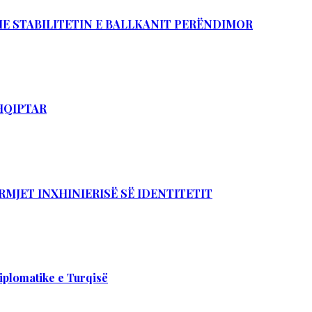
DHE STABILITETIN E BALLKANIT PERËNDIMOR
SHQIPTAR
RMJET INXHINIERISË SË IDENTITETIT
iplomatike e Turqisë