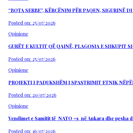
“BOTA SERBE”, KËRCËNIM PËR PAQEN, SIGURINË 
Posted on: 25/07/2026
Opinione
GURËT E KULTIT QË QAJNË, PLAGOSJA E SHKUPIT 
Posted on: 25/07/2026
Opinione
PROJEKTI I PADUKSHËM I SPASTRIMIT ETNIK NËPË
Posted on: 20/07/2026
Opinione
Vendimet e Samitit të NATO –s në Ankara dhe pesha d
Posted on: 16/07/2026