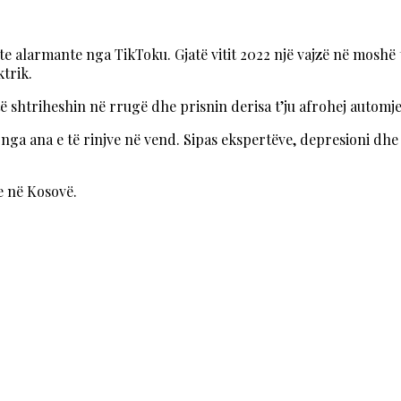
te alarmante nga TikToku. Gjatë vitit 2022 një vajzë në moshë 
ktrik.
ë shtriheshin në rrugë dhe prisnin derisa t’ju afrohej automjet
ga ana e të rinjve në vend. Sipas ekspertëve, depresioni dhe a
e në Kosovë.