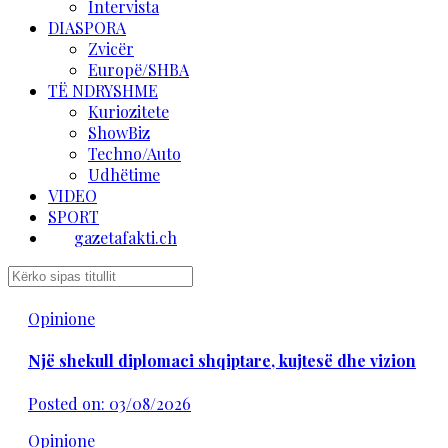
Intervista
DIASPORA
Zvicër
Europë/SHBA
TË NDRYSHME
Kuriozitete
ShowBiz
Techno/Auto
Udhëtime
VIDEO
SPORT
gazetafakti.ch
Opinione
Një shekull diplomaci shqiptare, kujtesë dhe vizion
Posted on: 03/08/2026
Opinione