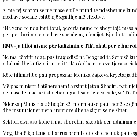
Ai më tej sqaron se një masë e tillë mund të ndeshet me kund
mediave sociale është një zgjidhje më efektive.
“Në vend të ndalimit total, qeveria mund të shqyrtojë masa a
për përdorimin e mediave sociale nga fëmijët. Kjo do t’i ndi
RMV-ja filloi nismë për kufizimin e TikTokut, por e harroi
Në maj të vitit 2023, pas tragjedisë në Beograd të Serbisë ku 
ndalimi dhe kufizimi i rrjetit TikTok dhe rrjeteve tjera socia
Këtë fillimisht e pati propozuar Monika Zajkova kryetarja d
Më pas ministri i atëhershëm i Arsimit Jeton Shaqiri, pati njof
në masë të madhe ushqehen nga disa rrjete sociale, si “TikT
Ndërkaq Ministria e Shoqërisë Informatike pati thënë se qënd
dhe institucionet tjera arsimore dhe të sigurisë në shtet.
Sektori civil aso kohe u pat shprehur skeptik për ndalimin 
Megjithatë kjo temë u harrua brenda ditësh dhe nuk pati asg