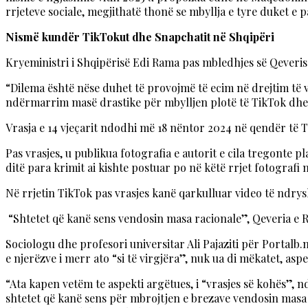
rrjeteve sociale, megjithatë thonë se mbyllja e tyre duket 
Nismë kundër TikTokut dhe Snapchatit në Shqipëri
Kryeministri i Shqipërisë Edi Rama pas mbledhjes së Qeverisë
“Dilema është nëse duhet të provojmë të ecim në drejtim të ve
ndërmarrim masë drastike për mbylljen plotë të TikTok dhe
Vrasja e 14 vjeçarit ndodhi më 18 nëntor 2024 në qendër të T
Pas vrasjes, u publikua fotografia e autorit e cila tregonte 
ditë para krimit ai kishte postuar po në këtë rrjet fotografi 
Në rrjetin TikTok pas vrasjes kanë qarkulluar video të ndrys
“Shtetet që kanë sens vendosin masa racionale”, Qeveria e
Sociologu dhe profesori universitar Ali Pajaziti për Portalb.
e njerëzve i merr ato “si të virgjëra”, nuk ua di mëkatet, asp
“Ata kapen vetëm te aspekti argëtues, i “vrasjes së kohës”, n
shtetet që kanë sens për mbrojtjen e brezave vendosin masa 