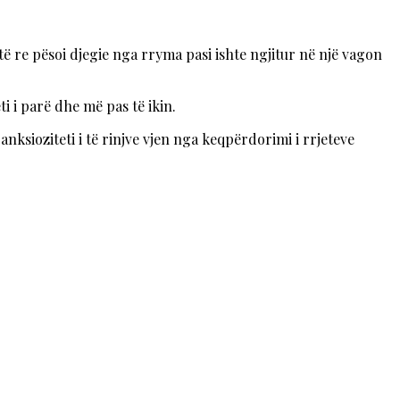
të re pësoi djegie nga rryma pasi ishte ngjitur në një vagon
i i parë dhe më pas të ikin.
nksioziteti i të rinjve vjen nga keqpërdorimi i rrjeteve