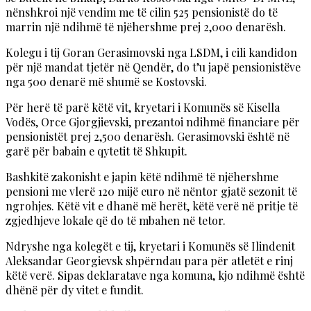
nënshkroi një vendim me të cilin 525 pensionistë do të
marrin një ndihmë të njëhershme prej 2,000 denarësh.
Kolegu i tij Goran Gerasimovski nga LSDM, i cili kandidon
për një mandat tjetër në Qendër, do t’u japë pensionistëve
nga 500 denarë më shumë se Kostovski.
Për herë të parë këtë vit, kryetari i Komunës së Kisella
Vodës, Orce Gjorgjievski, prezantoi ndihmë financiare për
pensionistët prej 2,500 denarësh. Gerasimovski është në
garë për babain e qytetit të Shkupit.
Bashkitë zakonisht e japin këtë ndihmë të njëhershme
pensioni me vlerë 120 mijë euro në nëntor gjatë sezonit të
ngrohjes. Këtë vit e dhanë më herët, këtë verë në pritje të
zgjedhjeve lokale që do të mbahen në tetor.
Ndryshe nga kolegët e tij, kryetari i Komunës së Ilindenit
Aleksandar Georgievsk shpërndau para për atletët e rinj
këtë verë. Sipas deklaratave nga komuna, kjo ndihmë është
dhënë për dy vitet e fundit.