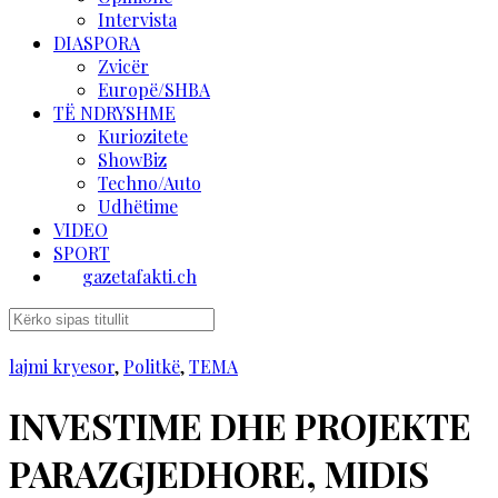
Intervista
DIASPORA
Zvicër
Europë/SHBA
TË NDRYSHME
Kuriozitete
ShowBiz
Techno/Auto
Udhëtime
VIDEO
SPORT
gazetafakti.ch
lajmi kryesor
,
Politkë
,
TEMA
INVESTIME DHE PROJEKTE
PARAZGJEDHORE, MIDIS