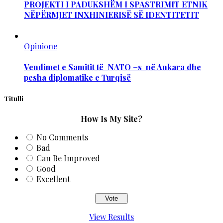
PROJEKTI I PADUKSHËM I SPASTRIMIT ETNIK
NËPËRMJET INXHINIERISË SË IDENTITETIT
Opinione
Vendimet e Samitit të NATO –s në Ankara dhe
pesha diplomatike e Turqisë
Titulli
How Is My Site?
No Comments
Bad
Can Be Improved
Good
Excellent
View Results