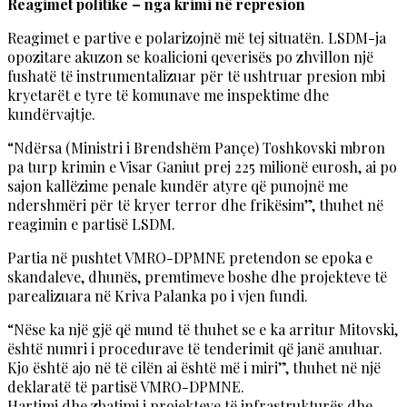
Reagimet politike – nga krimi në represion
Reagimet e partive e polarizojnë më tej situatën. LSDM-ja
opozitare akuzon se koalicioni qeverisës po zhvillon një
fushatë të instrumentalizuar për të ushtruar presion mbi
kryetarët e tyre të komunave me inspektime dhe
kundërvajtje.
“Ndërsa (Ministri i Brendshëm Pançe) Toshkovski mbron
pa turp krimin e Visar Ganiut prej 225 milionë eurosh, ai po
sajon kallëzime penale kundër atyre që punojnë me
ndershmëri për të kryer terror dhe frikësim”, thuhet në
reagimin e partisë LSDM.
Partia në pushtet VMRO-DPMNE pretendon se epoka e
skandaleve, dhunës, premtimeve boshe dhe projekteve të
parealizuara në Kriva Palanka po i vjen fundi.
“Nëse ka një gjë që mund të thuhet se e ka arritur Mitovski,
është numri i procedurave të tenderimit që janë anuluar.
Kjo është ajo në të cilën ai është më i miri”, thuhet në një
deklaratë të partisë VMRO-DPMNE.
Hartimi dhe zbatimi i projekteve të infrastrukturës dhe