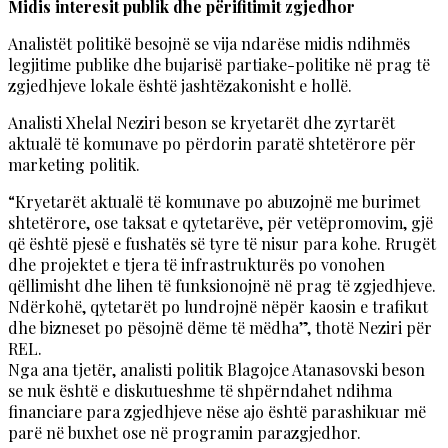
Midis interesit publik dhe përifitimit zgjedhor
Analistët politikë besojnë se vija ndarëse midis ndihmës
legjitime publike dhe bujarisë partiake-politike në prag të
zgjedhjeve lokale është jashtëzakonisht e hollë.
Analisti Xhelal Neziri beson se kryetarët dhe zyrtarët
aktualë të komunave po përdorin paratë shtetërore për
marketing politik.
“Kryetarët aktualë të komunave po abuzojnë me burimet
shtetërore, ose taksat e qytetarëve, për vetëpromovim, gjë
që është pjesë e fushatës së tyre të nisur para kohe. Rrugët
dhe projektet e tjera të infrastrukturës po vonohen
qëllimisht dhe lihen të funksionojnë në prag të zgjedhjeve.
Ndërkohë, qytetarët po lundrojnë nëpër kaosin e trafikut
dhe bizneset po pësojnë dëme të mëdha”, thotë Neziri për
REL.
Nga ana tjetër, analisti politik Blagojce Atanasovski beson
se nuk është e diskutueshme të shpërndahet ndihma
financiare para zgjedhjeve nëse ajo është parashikuar më
parë në buxhet ose në programin parazgjedhor.