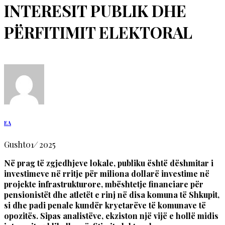
INTERESIT PUBLIK DHE
PËRFITIMIT ELEKTORAL
EA
Gusht
01
/
2025
Në prag të zgjedhjeve lokale, publiku është dëshmitar i
investimeve në rritje për miliona dollarë investime në
projekte infrastrukturore, mbështetje financiare për
pensionistët dhe atletët e rinj në disa komuna të Shkupit,
si dhe padi penale kundër kryetarëve të komunave të
opozitës. Sipas analistëve, ekziston një vijë e hollë midis