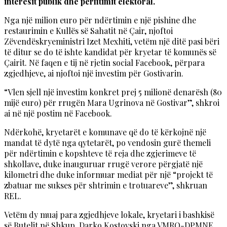
interesit publik dhe përfitimit elektoral.
Nga një milion euro për ndërtimin e një pishine dhe
restaurimin e Kullës së Sahatit në Çair, njoftoi
Zëvendëskryeministri Izet Mexhiti, vetëm një ditë pasi bëri
të ditur se do të ishte kandidat për kryetar të komunës së
Çairit. Në faqen e tij në rjetin social Facebook, përpara
zgjedhjeve, ai njoftoi një investim për Gostivarin.
“Vlen sjell një investim konkret prej 5 milionë denarësh (80
mijë euro) për rrugën Mara Ugrinova në Gostivar”, shkroi
ai në një postim në Facebook.
Ndërkohë, kryetarët e komunave që do të kërkojnë një
mandat të dytë nga qytetarët, po vendosin gurë themeli
për ndërtimin e kopshteve të reja dhe zgjerimeve të
shkollave, duke inauguruar rrugë verore përgjatë një
kilometri dhe duke informuar mediat për një “projekt të
zbatuar me sukses për shtrimin e trotuareve”, shkruan
REL.
Vetëm dy muaj para zgjedhjeve lokale, kryetari i bashkisë
së Butelit në Shkup, Darko Kostovski nga VMRO-DPMNE,