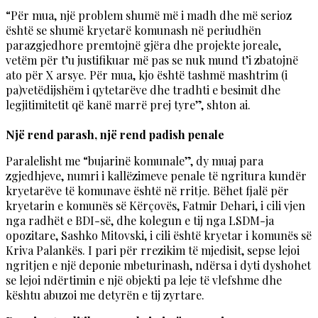
“Për mua, një problem shumë më i madh dhe më serioz
është se shumë kryetarë komunash në periudhën
parazgjedhore premtojnë gjëra dhe projekte joreale,
vetëm për t’u justifikuar më pas se nuk mund t’i zbatojnë
ato për X arsye. Për mua, kjo është tashmë mashtrim (i
pa)vetëdijshëm i qytetarëve dhe tradhti e besimit dhe
legjitimitetit që kanë marrë prej tyre”, shton ai.
Një rend parash, një rend padish penale
Paralelisht me “bujarinë komunale”, dy muaj para
zgjedhjeve, numri i kallëzimeve penale të ngritura kundër
kryetarëve të komunave është në rritje. Bëhet fjalë për
kryetarin e komunës së Kërçovës, Fatmir Dehari, i cili vjen
nga radhët e BDI-së, dhe kolegun e tij nga LSDM-ja
opozitare, Sashko Mitovski, i cili është kryetar i komunës së
Kriva Palankës. I pari për rrezikim të mjedisit, sepse lejoi
ngritjen e një deponie mbeturinash, ndërsa i dyti dyshohet
se lejoi ndërtimin e një objekti pa leje të vlefshme dhe
kështu abuzoi me detyrën e tij zyrtare.