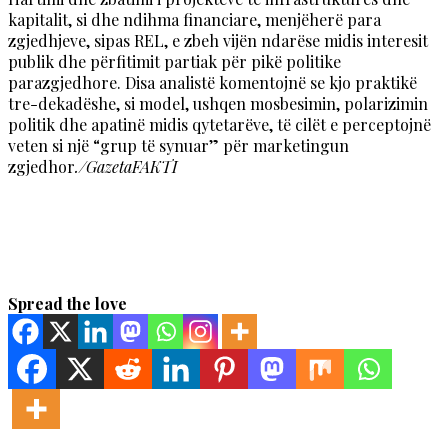
kapitalit, si dhe ndihma financiare, menjëherë para
zgjedhjeve, sipas REL, e zbeh vijën ndarëse midis interesit
publik dhe përfitimit partiak për pikë politike
parazgjedhore. Disa analistë komentojnë se kjo praktikë
tre-dekadëshe, si model, ushqen mosbesimin, polarizimin
politik dhe apatinë midis qytetarëve, të cilët e perceptojnë
veten si një “grup të synuar” për marketingun
zgjedhor
./GazetaFAKTI
Spread the love