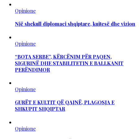
Opinione
Një shekull diplomaci shqiptare, kujtesë dhe vizion
Opinione
“BOTA SERBE”, KËRCËNIM PËR PAQEN,
SIGURINË DHE STABILITETIN E BALLKANIT
PERËNDIMOR
Opinione
GURËT E KULTIT QË QAJNË, PLAGOSJA E
SHKUPIT SHQIPTAR
Opinione