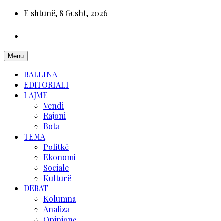
E shtunë, 8 Gusht, 2026
Menu
BALLINA
EDITORIALI
LAJME
Vendi
Rajoni
Bota
TEMA
Politkë
Ekonomi
Sociale
Kulturë
DEBAT
Kolumna
Analiza
Opinione