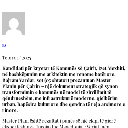
EA
Tetor
05
/
2025
Kandidati për kryetar të Komunës së Çairit, Izet Mexhiti,
në bashkëpunim me arkitektin me renome botërore,
Bajram Vardar, sot (05 shtator) prezantuan Master
Planin për Çairin – një dokument strategjik që synon
transformimin e komunës në model të zhvillimit të
qëndrueshëm, me infrastrukturë moderne, gjelbërim
urban, hapësira kulturore dhe qendra të reja arsimore e
rinore.
Master Plani është rezultat i punës së një ekipi të gjerë
ekspertësh nga Turqia dhe Maqedonia e Veriut, nën