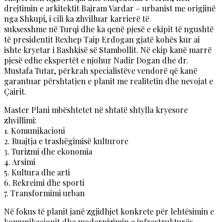
drejtimin e arkitektit Bajram Vardar – urbanist me origjinë
nga Shkupi, i cili ka zhvilluar karrierë të
suksesshme në Turqi dhe ka qenë pjesë e ekipit të ngushtë
të presidentit Rexhep Taip Erdogan gjatë kohës kur ai
ishte kryetar i Bashkisë së Stambollit. Në ekip kanë marrë
pjesë edhe ekspertët e njohur Nadir Dogan dhe dr.
Mustafa Tutar, përkrah specialistëve vendorë që kanë
garantuar përshtatjen e planit me realitetin dhe nevojat e
Çairit.
Master Plani mbështetet në shtatë shtylla kryesore
zhvillimi:
1. Komunikacioni
2. Ruajtja e trashëgimisë kulturore
3. Turizmi dhe ekonomia
4. Arsimi
5. Kultura dhe arti
6. Rekreimi dhe sporti
7. Transformimi urban
Në fokus të planit janë zgjidhjet konkrete për lehtësimin e
komunikacionit dhe modernizimin e infrastrukturës.