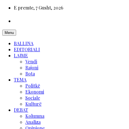
E premte, 7 Gusht, 2026
Menu
BALLINA
EDITORIALI
LAJME
Vendi
Rajoni
Bota
TEMA
Politkë
Ekonomi
Sociale
Kulturë
DEBAT
Kolumna
Analiza
Opinione