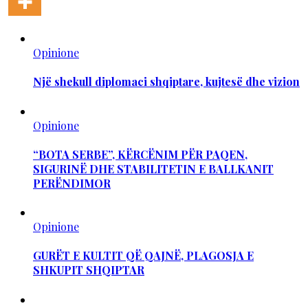
Opinione
Një shekull diplomaci shqiptare, kujtesë dhe vizion
Opinione
“BOTA SERBE”, KËRCËNIM PËR PAQEN,
SIGURINË DHE STABILITETIN E BALLKANIT
PERËNDIMOR
Opinione
GURËT E KULTIT QË QAJNË, PLAGOSJA E
SHKUPIT SHQIPTAR