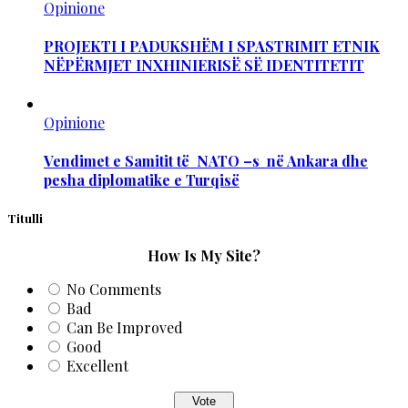
Opinione
PROJEKTI I PADUKSHËM I SPASTRIMIT ETNIK
NËPËRMJET INXHINIERISË SË IDENTITETIT
Opinione
Vendimet e Samitit të NATO –s në Ankara dhe
pesha diplomatike e Turqisë
Titulli
How Is My Site?
No Comments
Bad
Can Be Improved
Good
Excellent