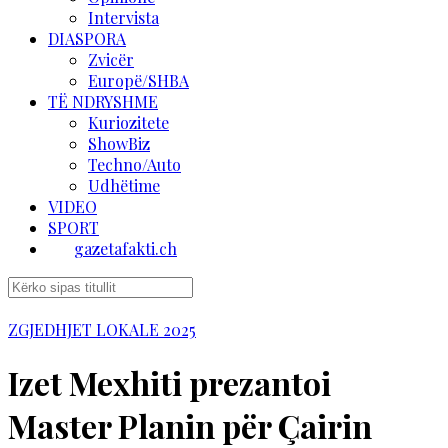
Intervista
DIASPORA
Zvicër
Europë/SHBA
TË NDRYSHME
Kuriozitete
ShowBiz
Techno/Auto
Udhëtime
VIDEO
SPORT
gazetafakti.ch
ZGJEDHJET LOKALE 2025
Izet Mexhiti prezantoi
Master Planin për Çairin