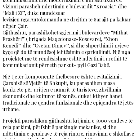
Vizioni parasheh ndërtimin e bulevardit “Kroacia” dhe
“Mali i Zi”, duke mundësuar
lëvizjen nga Autokomanda në drejtim të Sarajit pa kaluar
nëpër Çair.
Gjithashtu, parashikohet zgjerimi i bulevardeve “Mithat
Frashëri” ( brigada Maqedonase-Kosovare), “Xhon
Kenedi” dhe “Cvetan Dimov”, si dhe shpërthimi i nyjeve
kyçe që do të mundësoj lehtësimin e qarkullimit. Një nga
projektet më të rëndësishme është ndërtimi i rrethit të
komunikacionit përreth parkut- pyll Gazi Babë.
Një tjetër komponentë thelbësore është revitalizimi i
Çarshisë së Vjetër të Shkupit, ku parashihen masa
konkrete për rritjen e numrit të turistëve, zhvillimin
ekonomik dhe kulturor të zonës, duke i kthyer hanet
tradicionale në qendra funksionale dhe epiqendra të jetës
urbane.
Projekti parashikon gjithashtu krijimin e 5000 vendeve të
reja parkimi, përfshirë parkingje mekanike, si dhe
ndërtimin e qendrave të reja rinore, rinovimin e shkollave