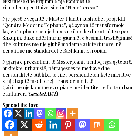
ekzistuese dhe krijimin e një kampusi të
ri modern për Universitetin “Nënë Tereza”.
Një pjesë e veçantë e Master Planit i kushtohet projektit
“Qendra Moderne Tophane”, që synon të transformojë
lagjen Tophane në një hapësirë ikonike dhe atraktive për
Shkupin, duke ndërthurur gjurmët e besimit, trashëgimisë
dhe kulturës me një gjuhë moderne arkitekturore, në
përputhje me standardet e Bashkimit Evropian.
Ngjarja e prezantimit të Masterplanit u ndoq nga qytetarë,
arkitektë, urbanistë, përfaqësues të mediave dhe
personalitete publike, të cilët përshëndetën këtë iniciativë
si një hap të madh drejt transformimit të
Çairit në një komunë evropiane me identitet të fortë urban
e kulturor
./GazetaFAKTI
Spread the love