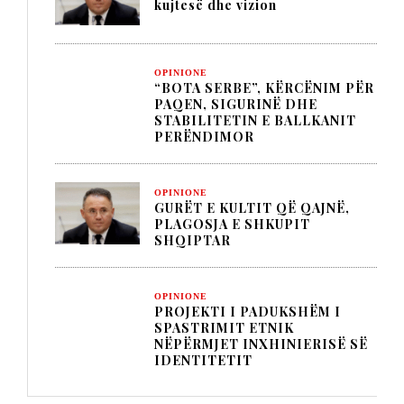
kujtesë dhe vizion
OPINIONE
“BOTA SERBE”, KËRCËNIM PËR
PAQEN, SIGURINË DHE
STABILITETIN E BALLKANIT
PERËNDIMOR
OPINIONE
GURËT E KULTIT QË QAJNË,
PLAGOSJA E SHKUPIT
SHQIPTAR
OPINIONE
PROJEKTI I PADUKSHËM I
SPASTRIMIT ETNIK
NËPËRMJET INXHINIERISË SË
IDENTITETIT