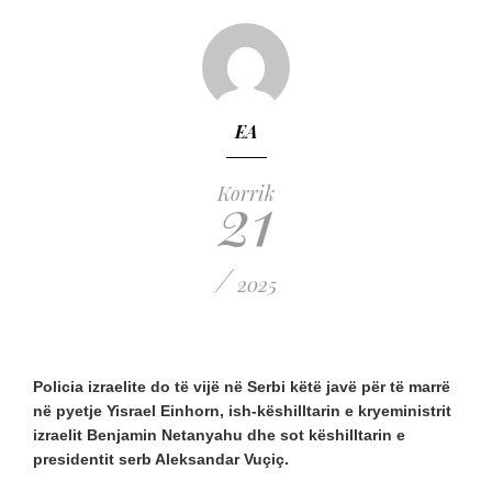
EA
21
Korrik
/
2025
Policia izraelite do të vijë në Serbi këtë javë për të marrë
në pyetje Yisrael Einhorn, ish-këshilltarin e kryeministrit
izraelit Benjamin Netanyahu dhe sot këshilltarin e
presidentit serb Aleksandar Vuçiç.