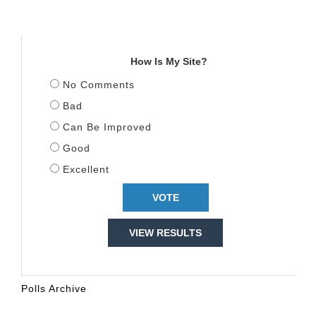
TITULLI
How Is My Site?
No Comments
Bad
Can Be Improved
Good
Excellent
VIEW RESULTS
Polls Archive