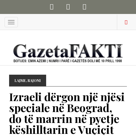
Menu
LAJME
,
RAJONI
Izraeli dërgon një njësi
speciale në Beograd,
do të marrin në pyetje
këshilltarin e Vuçiçit