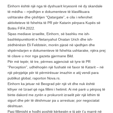
Einhorn është një nga të dyshuarit kryesorë në dy skandale
të mëdha – rrjedhjen e dokumenteve të klasifikuara
ushtarake dhe çështjen “Qatargate”, e cila i referohet
aktiviteteve të fshehta të PR për Katarin përpara Kupës së
Botës FIFA 2022.
Sipas mediave izraelite, Einhorn, së bashku me ish-
bashkëpunëtorët e Netanyahut Onatan Urich dhe ish-
zëdhënësin Eli Feldstein, morën pjesë në vjedhjen dhe
shpërndarjen e dokumenteve të fshehta ushtarake, njëra prej
të cilave u mor nga gazeta gjermane Bild.
Për më tepër, të tre, përmes agjencisë së tyre të PR
“Perception”, udhëhoqën një fushatë në favor të Katarit – në
një përpjekje për të përmirësuar imazhin e atij vendi para
publikut global, raporton Nova.rs.
Einhorn ka jetuar në Beograd për një vit dhe nuk është
kthyer në Izrael që nga fillimi i hetimit. Ai më parë u përpoq të
binte dakord me zyrën e prokurorit izraelit për një kthim të
sigurt dhe për të dëshmuar pa u arrestuar, por negociatat
dështuan.
Pasi fillimisht e hodhi poshtë kërkesën e tij për t’u marrë në