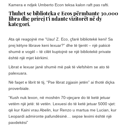
Kamera e ndjek Umberto Econ teksa kalon raft pas rafti.
Thuhet se biblioteka e Ecos përmbante 30,000
libra dhe prirej t’i ndante vizitorët në dy
kategori.
Ata që reagojnë me “Uau! Z. Eco, çfarë bibliotekë keni! Sa
prej këtyre librave keni lexuar?” dhe të tjerët – një pakicë
shumë e vogël – të cilët kuptojnë se një bibliotekë private
është një mjet kërkimi.
Librat e lexuar janë shumë më pak të vlefshëm se ato të
palexuara.
Në faqet e librit të tij, “Pse librat zgjasin jetën” ai thotë diçka
proverbiale.
“Kush nuk lexon, në moshën 70-vjeçare do të ketë jetuar
vetëm një jetë: të vetën. Lexuesi do të ketë jetuar 5000 vjet:
që kur Kaini vrau Abelin, kur Renzo u martua me Lucian, kur
Leopardi admironte pafundësinë… sepse leximi është një
pavdekësi”