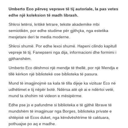
Umberto Eco përveç veprave të tij autoriale, la pas vetes
edhe një koleksion të madh librash.
Shkroi letërsi, kritikë letrare, tekste akademike mbi
semiotikën, por edhe studime për gjithçka, nga estetika
mesjetare deri te media moderne.
Shkroi shumë. Por edhe lexoi shumë. Hapeni cilindo kapitull
vepreje të tij. Fanepseni nga dija, informacioni dhe formimi i
gjithanshëm.
Umberto Eco dëshmoi një mendje të thellë, por një Mendja e
tillë kërkon një bibliotekë ose biblioteka të pasura.
Mund të imagjinojmë sa kala të tilla dijeje ka vizituar Eco në
udhëtimet e tij nëpër botë. Ndërsa atë që ai e ndërtoi vetë,
mund ta shohim në videon e mësipërme.
Edhe pse jo e pafundme si biblioteka e të gjithë librave të
mundshëm të imagjinuar nga Borges, biblioteka private e
shtëpisë së Ecos duket, nga këndvështrime të caktuara,
pothuajse po aq e madhe.