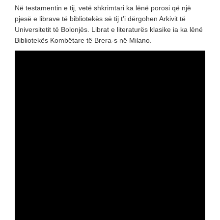
Në testamentin e tij, vetë shkrimtari ka lënë porosi që një
pjesë e librave të bibliotekës së tij t’i dërgohen Arkivit të
Universitetit të Bolonjës. Librat e literaturës klasike ia ka lënë
Bibliotekës Kombëtare të Brera-s në Milano.