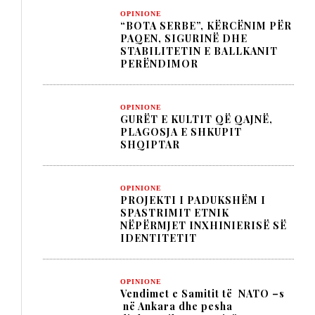
OPINIONE
“BOTA SERBE”, KËRCËNIM PËR
PAQEN, SIGURINË DHE
STABILITETIN E BALLKANIT
PERËNDIMOR
OPINIONE
GURËT E KULTIT QË QAJNË,
PLAGOSJA E SHKUPIT
SHQIPTAR
OPINIONE
PROJEKTI I PADUKSHËM I
SPASTRIMIT ETNIK
NËPËRMJET INXHINIERISË SË
IDENTITETIT
OPINIONE
Vendimet e Samitit të NATO –s
në Ankara dhe pesha