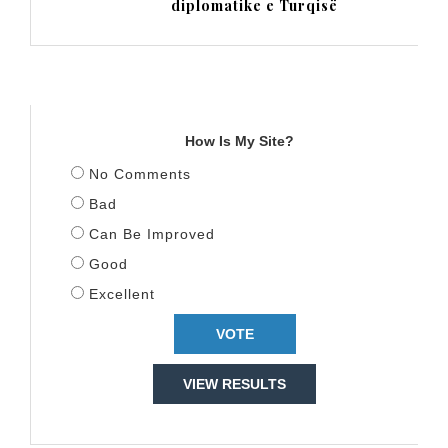
diplomatike e Turqisë
TITULLI
How Is My Site?
No Comments
Bad
Can Be Improved
Good
Excellent
VIEW RESULTS