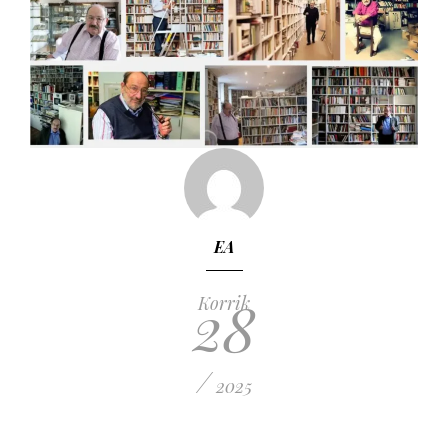
EA
28
Korrik
/
2025