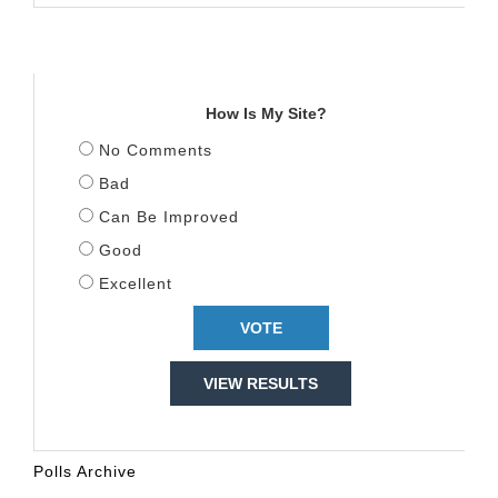
TITULLI
How Is My Site?
No Comments
Bad
Can Be Improved
Good
Excellent
VIEW RESULTS
Polls Archive