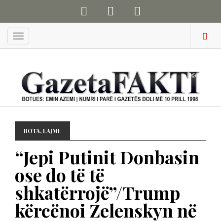
Menu
BOTA
,
LAJME
“Jepi Putinit Donbasin
ose do të të
shkatërrojë”/Trump
kërcënoi Zelenskyn në