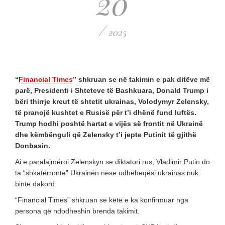
20
/
2025
“
Financial Times
” shkruan se në takimin e pak ditëve më
parë, Presidenti i Shteteve të Bashkuara, Donald Trump i
bëri thirrje kreut të shtetit ukrainas, Volodymyr Zelensky,
të pranojë kushtet e Rusisë për t’i dhënë fund luftës.
Trump hodhi poshtë hartat e vijës së frontit në Ukrainë
dhe këmbënguli që Zelensky t’i jepte Putinit të gjithë
Donbasin.
Ai e paralajmëroi Zelenskyn se diktatori rus, Vladimir Putin do
ta “shkatërronte” Ukrainën nëse udhëheqësi ukrainas nuk
binte dakord.
“Financial Times” shkruan se këtë e ka konfirmuar nga
persona që ndodheshin brenda takimit.