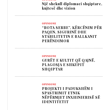
Një shekull diplomaci shqiptare,
kujtesë dhe vizion
OPINIONE
“BOTA SERBE”, KËRCËNIM PËR
PAQEN, SIGURINË DHE
STABILITETIN E BALLKANIT
PERËNDIMOR
OPINIONE
GURËT E KULTIT QË QAJNË,
PLAGOSJA E SHKUPIT
SHQIPTAR
OPINIONE
PROJEKTI I PADUKSHËM I
SPASTRIMIT ETNIK
NËPËRMJET INXHINIERISË SË
IDENTITETIT