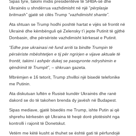
Sipas tyre, takimi midis presidentëve të SHBA-së dhe
Ukrainës u shndërrua vazhdimisht në një “
përplasje
britmash”
gjatë së cilës Trump
“vazhdimisht shante”.
Ata shtuan se Trump hodhi poshtë hartat e vijës së frontit në
Ukrainë dhe këmbënguli që Zelensky t’i jepte Putinit të gjithë
Donbasin, dhe përsëriste vazhdimisht kërkesat e Putinit.
“Edhe pse ukrainasi në fund arriti ta bindte Trumpin të
përsëriste mbështetjen e tij për ngrirjen e vijave aktuale të
frontit, takimi i ashpër dukej se pasqyronte ndryshimin e
qëndrimit të Trumpit”,
– shkruan gazeta.
Mbrëmjen e 16 tetorit, Trump zhvilloi një bisedë telefonike
me Putinin.
Ata diskutuan luftën e Rusisë kundër Ukrainës dhe ranë
dakord se do të takohen brenda dy javësh në Budapest.
Sipas mediave, gjatë bisedës me Trump, ishte Putin ai që
shprehu kërkesën që Ukraina të heqë dorë plotësisht nga
kontrolli i rajonit të Donetskut.
Vetëm me këtë kusht ai thuhet se është gati të përfundojë