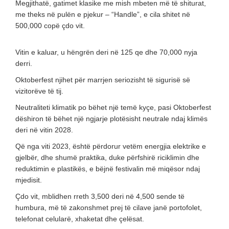
Megjithatë, gatimet klasike me mish mbeten më të shiturat,
me theks në pulën e pjekur – “Handle”, e cila shitet në
500,000 copë çdo vit.
Vitin e kaluar, u hëngrën deri në 125 qe dhe 70,000 nyja
derri.
Oktoberfest njihet për marrjen seriozisht të sigurisë së
vizitorëve të tij.
Neutraliteti klimatik po bëhet një temë kyçe, pasi Oktoberfest
dëshiron të bëhet një ngjarje plotësisht neutrale ndaj klimës
deri në vitin 2028.
Që nga viti 2023, është përdorur vetëm energjia elektrike e
gjelbër, dhe shumë praktika, duke përfshirë riciklimin dhe
reduktimin e plastikës, e bëjnë festivalin më miqësor ndaj
mjedisit.
Çdo vit, mblidhen rreth 3,500 deri në 4,500 sende të
humbura, më të zakonshmet prej të cilave janë portofolet,
telefonat celularë, xhaketat dhe çelësat.