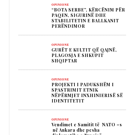
OPINIONE
“BOTA SERBE”, KËRCËNIM PËR
PAQEN, SIGURINË DHE
STABILITETIN E BALLKANIT
PERËNDIMOR
OPINIONE
GURËT E KULTIT QË QAJNË,
PLAGOSJA E SHKUPIT
SHQIPTAR
OPINIONE
PROJEKTI I PADUKSHËM I
SPASTRIMIT ETNIK
NËPËRMJET INXHINIERISË SË
IDENTITETIT
OPINIONE
Vendimet e Samitit të NATO –s
në Ankara dhe pesha