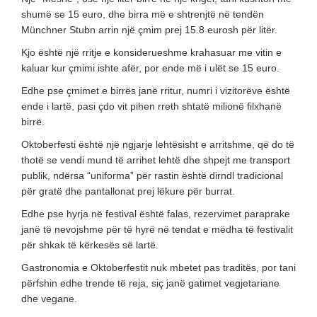
shumë se 15 euro, dhe birra më e shtrenjtë në tendën
Münchner Stubn arrin një çmim prej 15.8 eurosh për litër.
Kjo është një rritje e konsiderueshme krahasuar me vitin e
kaluar kur çmimi ishte afër, por ende më i ulët se 15 euro.
Edhe pse çmimet e birrës janë rritur, numri i vizitorëve është
ende i lartë, pasi çdo vit pihen rreth shtatë milionë filxhanë
birrë.
Oktoberfesti është një ngjarje lehtësisht e arritshme, që do të
thotë se vendi mund të arrihet lehtë dhe shpejt me transport
publik, ndërsa “uniforma” për rastin është dirndl tradicional
për gratë dhe pantallonat prej lëkure për burrat.
Edhe pse hyrja në festival është falas, rezervimet paraprake
janë të nevojshme për të hyrë në tendat e mëdha të festivalit
për shkak të kërkesës së lartë.
Gastronomia e Oktoberfestit nuk mbetet pas traditës, por tani
përfshin edhe trende të reja, siç janë gatimet vegjetariane
dhe vegane.