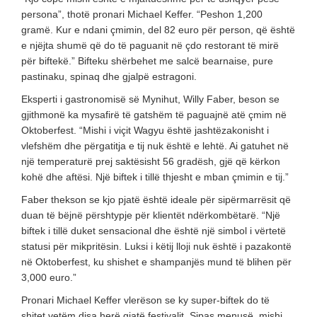
persona”, thotë pronari Michael Keffer. “Peshon 1,200
gramë. Kur e ndani çmimin, del 82 euro për person, që është
e njëjta shumë që do të paguanit në çdo restorant të mirë
për biftekë.” Bifteku shërbehet me salcë bearnaise, pure
pastinaku, spinaq dhe gjalpë estragoni.
Eksperti i gastronomisë së Mynihut, Willy Faber, beson se
gjithmonë ka mysafirë të gatshëm të paguajnë atë çmim në
Oktoberfest. “Mishi i viçit Wagyu është jashtëzakonisht i
vlefshëm dhe përgatitja e tij nuk është e lehtë. Ai gatuhet në
një temperaturë prej saktësisht 56 ​​gradësh, gjë që kërkon
kohë dhe aftësi. Një biftek i tillë thjesht e mban çmimin e tij.”
Faber thekson se kjo pjatë është ideale për sipërmarrësit që
duan të bëjnë përshtypje për klientët ndërkombëtarë. “Një
biftek i tillë duket sensacional dhe është një simbol i vërtetë
statusi për mikpritësin. Luksi i këtij lloji nuk është i pazakontë
në Oktoberfest, ku shishet e shampanjës mund të blihen për
3,000 euro.”
Pronari Michael Keffer vlerëson se ky super-biftek do të
shitet vetëm disa herë gjatë festivalit. Sipas menusë, mishi