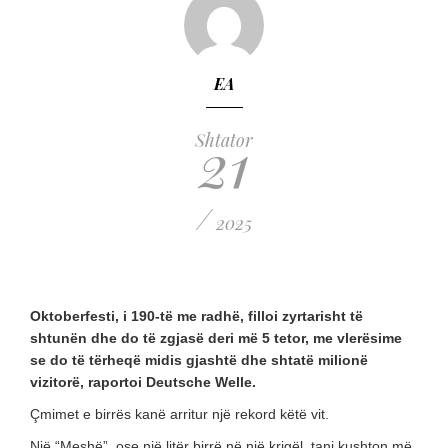
EA
21
Shtator
/
2025
Oktoberfesti, i 190-të me radhë, filloi zyrtarisht të
shtunën dhe do të zgjasë deri më 5 tetor, me vlerësime
se do të tërheqë midis gjashtë dhe shtatë milionë
vizitorë, raportoi Deutsche Welle.
Çmimet e birrës kanë arritur një rekord këtë vit.
Një “Meshë”, ose një litër birrë në një krigël, tani kushton më