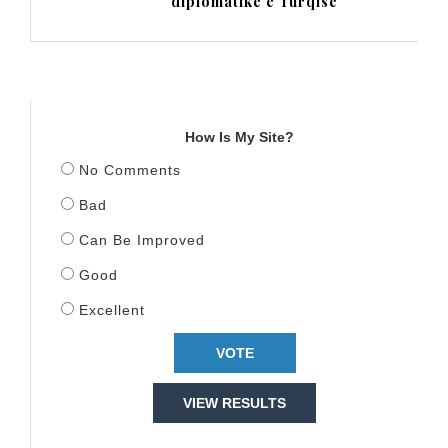
diplomatike e Turqisë
TITULLI
How Is My Site?
No Comments
Bad
Can Be Improved
Good
Excellent
VIEW RESULTS