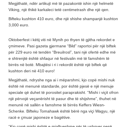
Megjithatë, ndër artikujt më të pazakontë ishin një helmetë
Viking, një thikë karkaleci tetë centimetrash dhe një qen.
Bifteku kushton 410 euro, dhe një shishe shampanjë kushton
3,000 euro.
Oktoberfest i këtij viti në Mynih po thyen të gjitha rekordet e
çmimeve. Pasi gazeta gjermane “Bild” raportoi për një biftek
për 229 euro në tendën “Breuilrosl”, tani një ofertë edhe më
e shtrenjtë është shfaqur në festivalin më të famshëm të
birrës në botë. Mbajtësi i ri i rekordit është një biftek që
kushton deri në 410 euro!
Megjithatë, ndryshe nga ai i mëparshmi, kjo copë mishi nuk
është në menunë standarde, por është pjesë e një menuje
speciale që duhet të porositet paraprakisht. “Mishi i viçit ofron
një përvojë veçanërisht të pasur dhe të shijshme”, thuhet në
menunë në sallën e famshme të birrës Keffers Wiesn-
Schenke. Bifteku Tomahawk është bërë nga viçi Wagyu, një
racë e çmuar japoneze e bagëtive.
“Kjo copë mishi është e mjaftueshme për të ushqyer pesë