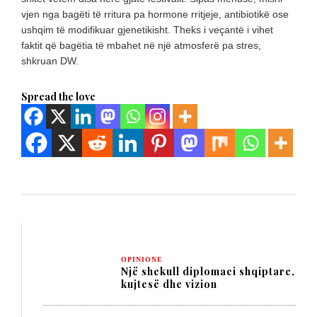
vjen nga bagëti të rritura pa hormone rritjeje, antibiotikë ose
ushqim të modifikuar gjenetikisht. Theks i veçantë i vihet
faktit që bagëtia të mbahet në një atmosferë pa stres,
shkruan DW.
Spread the love
OPINIONE
Një shekull diplomaci shqiptare,
kujtesë dhe vizion