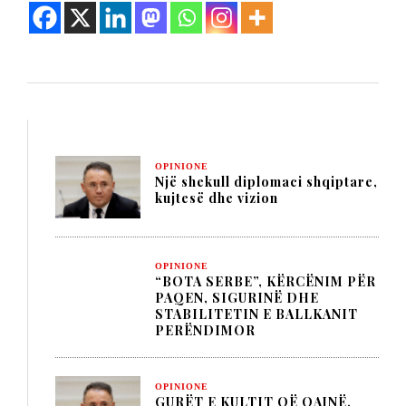
OPINIONE
Një shekull diplomaci shqiptare,
kujtesë dhe vizion
OPINIONE
“BOTA SERBE”, KËRCËNIM PËR
PAQEN, SIGURINË DHE
STABILITETIN E BALLKANIT
PERËNDIMOR
OPINIONE
GURËT E KULTIT QË QAJNË,