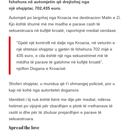
fshehura në automjetin që drejtohej nga
një shqiptar, 702,435 euro.
Automjeti po largohej nga Kroacia me destinacion Malin e Zi.
Kjo është shumë më me madhe e parave cash të
sekuestruara në kufijtë kroatë, raportojnë mediat vendase.
“Gjatë një kontrolli në dalje nga Kroacia, në veturën e
një shtetasi shqiptar u gjetën të fshehura 702 mijë e
435 euro, e cila është një nga sekuestrimet më të
mëdha të parave të gatshme në kufijtë kroatë”,
njofton Dogana e Kroacisë.
Shoferi shqiptar, u mundua që t’i shmangej policisë, por u
kap në kohë nga autoritetet doganore.
Identiteti i tij nuk është bërë me dije për mediat, ndërsa
hetimet po vijojnë për zbardhjen e plotë të rrethanave të
rastit si dhe për të zbuluar prejardhjen e parave të
sekuestruara.
Spread the love