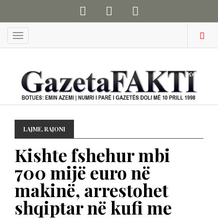
Menu
LAJME
,
RAJONI
Kishte fshehur mbi
700 mijë euro në
makinë, arrestohet
shqiptar në kufi me