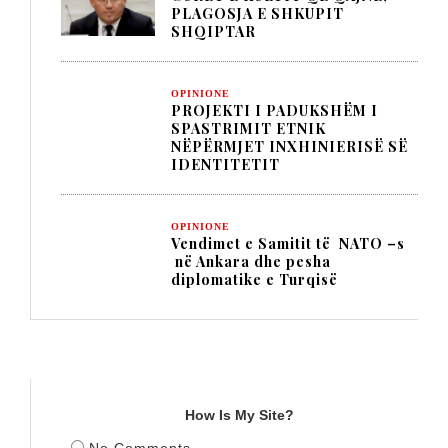
PLAGOSJA E SHKUPIT
SHQIPTAR
OPINIONE
PROJEKTI I PADUKSHËM I
SPASTRIMIT ETNIK
NËPËRMJET INXHINIERISË SË
IDENTITETIT
OPINIONE
Vendimet e Samitit të NATO –s
në Ankara dhe pesha
diplomatike e Turqisë
TITULLI
How Is My Site?