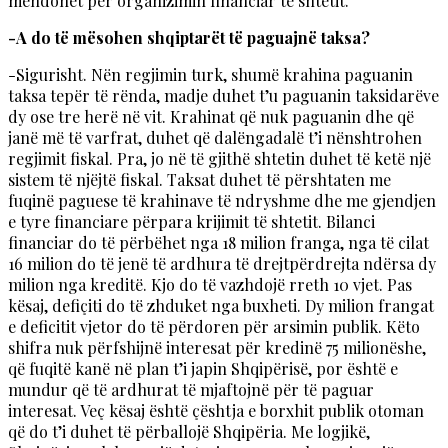
mendohet për organizimin financiar të shtetit.
-A do të mësohen shqiptarët të paguajnë taksa?
-Sigurisht. Nën regjimin turk, shumë krahina paguanin
taksa tepër të rënda, madje duhet t’u paguanin taksidarëve
dy ose tre herë në vit. Krahinat që nuk paguanin dhe që
janë më të varfrat, duhet që dalëngadalë t’i nënshtrohen
regjimit fiskal. Pra, jo në të gjithë shtetin duhet të ketë një
sistem të njëjtë fiskal. Taksat duhet të përshtaten me
fuqinë paguese të krahinave të ndryshme dhe me gjendjen
e tyre financiare përpara krijimit të shtetit. Bilanci
financiar do të përbëhet nga 18 milion franga, nga të cilat
16 milion do të jenë të ardhura të drejtpërdrejta ndërsa dy
milion nga kreditë. Kjo do të vazhdojë rreth 10 vjet. Pas
kësaj, defiçiti do të zhduket nga buxheti. Dy milion frangat
e deficitit vjetor do të përdoren për arsimin publik. Këto
shifra nuk përfshijnë interesat për kredinë 75 milionëshe,
që fuqitë kanë në plan t’i japin Shqipërisë, por është e
mundur që të ardhurat të mjaftojnë për të paguar
interesat. Veç kësaj është çështja e borxhit publik otoman
që do t’i duhet të përballojë Shqipëria. Me logjikë,