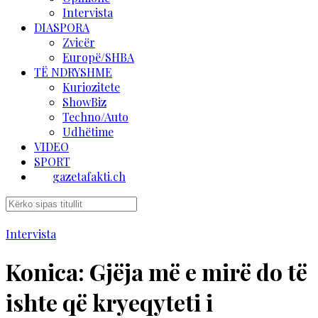
Intervista
DIASPORA
Zvicër
Europë/SHBA
TË NDRYSHME
Kuriozitete
ShowBiz
Techno/Auto
Udhëtime
VIDEO
SPORT
gazetafakti.ch
Intervista
Konica: Gjëja më e mirë do të
ishte që kryeqyteti i