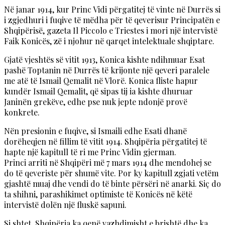
Në janar 1914, kur Princ Vidi përgatitej të vinte në Durrës si
i zgjedhuri i fuqive të mëdha për të qeverisur Principatën e
Shqipërisë, gazeta Il Piccolo e Triestes i mori një intervistë
Faik Konicës, zë i njohur në qarqet intelektuale shqiptare.
Gjatë vjeshtës së vitit 1913, Konica kishte ndihmuar Esat
pashë Toptanin në Durrës të krijonte një qeveri paralele
me atë të Ismail Qemalit në Vlorë. Konica fliste hapur
kundër Ismail Qemalit, që sipas tij ia kishte dhuruar
Janinën grekëve, edhe pse nuk jepte ndonjë provë
konkrete.
Nën presionin e fuqive, si Ismaili edhe Esati dhanë
dorëheqjen në fillim të vitit 1914. Shqipëria përgatitej të
hapte një kapitull të ri me Princ Vidin gjerman.
Princi arriti në Shqipëri më 7 mars 1914 dhe mendohej se
do të qeveriste për shumë vite. Por ky kapitull zgjati vetëm
gjashtë muaj dhe vendi do të binte përsëri në anarki. Siç do
ta shihni, parashikimet optimiste të Konicës në këtë
intervistë dolën një fluskë sapuni.
Si shtet, Shqipëria ka qenë vazhdimisht e brishtë dhe ka