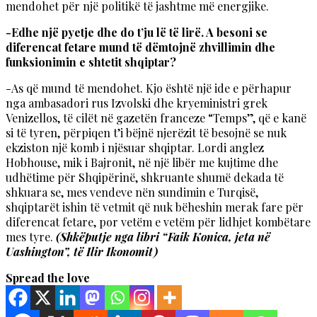
mendohet për një politikë të jashtme më energjike.
-Edhe një pyetje dhe do t’ju lë të lirë. A besoni se
diferencat fetare mund të dëmtojnë zhvillimin dhe
funksionimin e shtetit shqiptar?
-As që mund të mendohet. Kjo është një ide e përhapur
nga ambasadori rus Izvolski dhe kryeministri grek
Venizellos, të cilët në gazetën franceze “Temps”, që e kanë
si të tyren, përpiqen t’i bëjnë njerëzit të besojnë se nuk
ekziston një komb i njësuar shqiptar. Lordi anglez
Hobhouse, mik i Bajronit, në një libër me kujtime dhe
udhëtime për Shqipërinë, shkruante shumë dekada të
shkuara se, mes vendeve nën sundimin e Turqisë,
shqiptarët ishin të vetmit që nuk bëheshin merak fare për
diferencat fetare, por vetëm e vetëm për lidhjet kombëtare
mes tyre.
(Shkëputje nga libri “Faik Konica, jeta në
Uashington”, të Ilir Ikonomit)
Spread the love