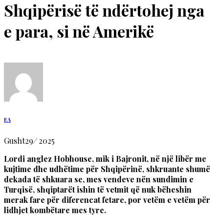
Shqipërisë të ndërtohej nga
e para, si në Amerikë
EA
Gusht
29
/
2025
Lordi anglez Hobhouse, mik i Bajronit, në një libër me
kujtime dhe udhëtime për Shqipërinë, shkruante shumë
dekada të shkuara se, mes vendeve nën sundimin e
Turqisë, shqiptarët ishin të vetmit që nuk bëheshin
merak fare për diferencat fetare, por vetëm e vetëm për
lidhjet kombëtare mes tyre.