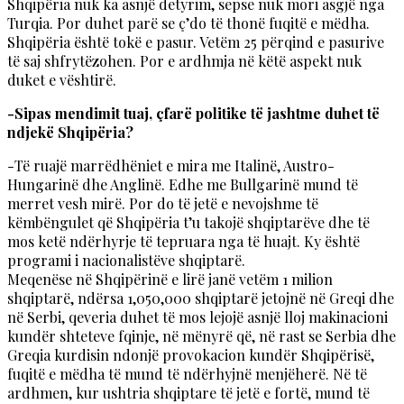
Shqipëria nuk ka asnjë detyrim, sepse nuk mori asgjë nga
Turqia. Por duhet parë se ç’do të thonë fuqitë e mëdha.
Shqipëria është tokë e pasur. Vetëm 25 përqind e pasurive
të saj shfrytëzohen. Por e ardhmja në këtë aspekt nuk
duket e vështirë.
-Sipas mendimit tuaj, çfarë politike të jashtme duhet të
ndjekë Shqipëria?
-Të ruajë marrëdhëniet e mira me Italinë, Austro-
Hungarinë dhe Anglinë. Edhe me Bullgarinë mund të
merret vesh mirë. Por do të jetë e nevojshme të
këmbëngulet që Shqipëria t’u takojë shqiptarëve dhe të
mos ketë ndërhyrje të tepruara nga të huajt. Ky është
programi i nacionalistëve shqiptarë.
Meqenëse në Shqipërinë e lirë janë vetëm 1 milion
shqiptarë, ndërsa 1,050,000 shqiptarë jetojnë në Greqi dhe
në Serbi, qeveria duhet të mos lejojë asnjë lloj makinacioni
kundër shteteve fqinje, në mënyrë që, në rast se Serbia dhe
Greqia kurdisin ndonjë provokacion kundër Shqipërisë,
fuqitë e mëdha të mund të ndërhyjnë menjëherë. Në të
ardhmen, kur ushtria shqiptare të jetë e fortë, mund të