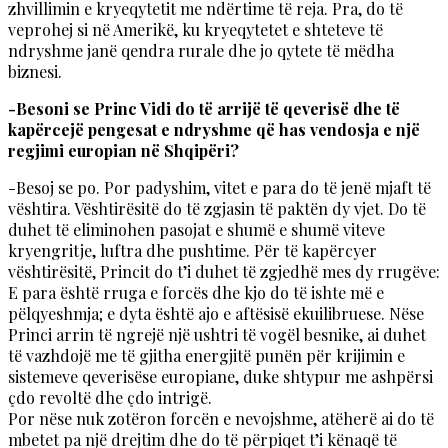
zhvillimin e kryeqytetit me ndërtime të reja. Pra, do të
veprohej si në Amerikë, ku kryeqytetet e shteteve të
ndryshme janë qendra rurale dhe jo qytete të mëdha
biznesi.
-Besoni se Princ Vidi do të arrijë të qeverisë dhe të
kapërcejë pengesat e ndryshme që has vendosja e një
regjimi europian në Shqipëri?
-Besoj se po. Por padyshim, vitet e para do të jenë mjaft të
vështira. Vështirësitë do të zgjasin të paktën dy vjet. Do të
duhet të eliminohen pasojat e shumë e shumë viteve
kryengritje, luftra dhe pushtime. Për të kapërcyer
vështirësitë, Princit do t’i duhet të zgjedhë mes dy rrugëve:
E para është rruga e forcës dhe kjo do të ishte më e
pëlqyeshmja; e dyta është ajo e aftësisë ekuilibruese. Nëse
Princi arrin të ngrejë një ushtri të vogël besnike, ai duhet
të vazhdojë me të gjitha energjitë punën për krijimin e
sistemeve qeverisëse europiane, duke shtypur me ashpërsi
çdo revoltë dhe çdo intrigë.
Por nëse nuk zotëron forcën e nevojshme, atëherë ai do të
mbetet pa një drejtim dhe do të përpiqet t’i kënaqë të