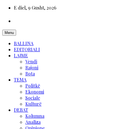
E diel, 9 Gusht, 2026
Menu
BALLINA
EDITORIALI
LAJME
Vendi
Rajoni
Bota
TEMA
Politkë
Ekonomi
Sociale
Kulturë
DEBAT
Kolumna
Analiza
Opinione