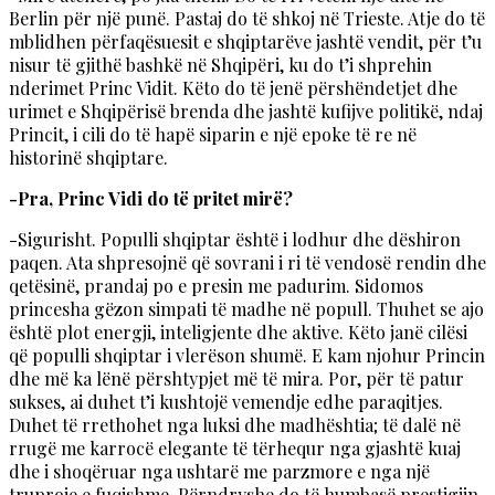
Berlin për një punë. Pastaj do të shkoj në Trieste. Atje do të
mblidhen përfaqësuesit e shqiptarëve jashtë vendit, për t’u
nisur të gjithë bashkë në Shqipëri, ku do t’i shprehin
nderimet Princ Vidit. Këto do të jenë përshëndetjet dhe
urimet e Shqipërisë brenda dhe jashtë kufijve politikë, ndaj
Princit, i cili do të hapë siparin e një epoke të re në
historinë shqiptare.
-Pra, Princ Vidi do të pritet mirë?
-Sigurisht. Populli shqiptar është i lodhur dhe dëshiron
paqen. Ata shpresojnë që sovrani i ri të vendosë rendin dhe
qetësinë, prandaj po e presin me padurim. Sidomos
princesha gëzon simpati të madhe në popull. Thuhet se ajo
është plot energji, inteligjente dhe aktive. Këto janë cilësi
që populli shqiptar i vlerëson shumë. E kam njohur Princin
dhe më ka lënë përshtypjet më të mira. Por, për të patur
sukses, ai duhet t’i kushtojë vemendje edhe paraqitjes.
Duhet të rrethohet nga luksi dhe madhështia; të dalë në
rrugë me karrocë elegante të tërhequr nga gjashtë kuaj
dhe i shoqëruar nga ushtarë me parzmore e nga një
truproje e fuqishme. Përndryshe do të humbasë prestigjin.