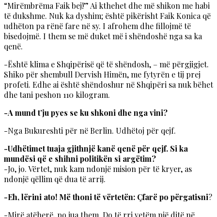
“Mirëmbrëma Faik bej!” Ai kthehet dhe më shikon me habi
të dukshme. Nuk ka dyshim; është pikërisht Faik Konica që
udhëton pa rënë fare në sy. I afrohem dhe fillojmë të
bisedojmë. I them se më duket më i shëndoshë nga sa ka
qenë.
-Është klima e Shqipërisë që të shëndosh, – më përgjigjet.
Shiko për shembull Dervish Himën, me fytyrën e tij prej
profeti. Edhe ai është shëndoshur në Shqipëri sa nuk bëhet
dhe tani peshon 110 kilogram.
-A mund t’ju pyes se ku shkoni dhe nga vini?
-Nga Bukureshti për në Berlin. Udhëtoj për qejf.
-Udhëtimet tuaja gjithnjë kanë qenë për qejf. Si ka
mundësi që e shihni politikën si argëtim?
-Jo, jo. Vërtet, nuk kam ndonjë mision për të kryer, as
ndonjë qëllim që dua të arrij.
-Eh, lërini ato! Më thoni të vërtetën: Çfarë po përgatisni
?
-Mirë atëherë, po jua them. Do të rri vetëm një ditë në