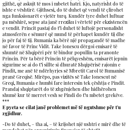
gjithë, që askujt të mos i mbetet hatri. Kjo, natyrisht do të
ishte e vështirë. Gjithsesi, do të duhet që vendi të çlirohet
nga funksionarët e vjetër turq. Kundër tyre duhet luftuar
pa mëshirë, sepse ata janë rreziku i vërtetë për ekzistencën
e vendit. Princit pastaj do t’i duhet të luftojë personalisht
atmosferën e sëmurë që mund të përhapet kundër tij dhe
jo për faj të tij. Rumania ka bërë një propagandë të madhe
në favor të Princ Vidit. Take Ionescu dërgoi emisarë të
shumtë në Shqipëri për të bindur popullin ta pranonte
Princin. Për ta bërë Princin të pëlqyeshëm, emisarët jepnin
sigurime se ai do t’i sillte si dhuratë Shqipërisë rajonin e
Pindit, me anë të ndërhyrjes së Mbretit Carol të Rumanisë
pranë Greqisë. Mirëpo, pas vizitës së Take Ionescut në
Greqi, Rumania e humbi fare interesin tek çështja e Pindit.
Prandaj shqiptarët do të zhgënjehen dhe hidhërohen
shumë kur të merret vesh se Pindi do t’u mbetet grekëve.
***
E pyeta se cilat janë problemet më të ngutshme për t’u
zgjidhur.
-Do të duhet, – tha ai, – të krijohet një ushtri e mirë dhe të