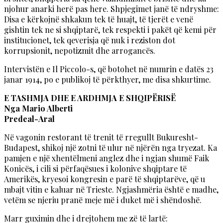
njohur anarki herë pas here. Shpjegimet janë të ndryshme:
Disa e kërkojnë shkakun tek të huajt, të tjerët e venë
gishtin tek ne si shqiptarë, tek respekti i pakët që kemi për
institucionet, tek qeverisja që nuk i reziston dot
korrupsionit, nepotizmit dhe arrogancës.
Intervistën e Il Piccolo-s, që botohet në numrin e datës 23
janar 1914, po e publikoj të përkthyer, me disa shkurtime.
E TASHMJA DHE E ARDHMJA E SHQIPËRISË
Nga Mario Alberti
Predeal-Aral
Në vagonin restorant të trenit të rregullt Bukuresht-
Budapest, shikoj një zotni të ulur në njërën nga tryezat. Ka
pamjen e një xhentëlmeni anglez dhe i ngjan shumë Faik
Konicës, i cili si përfaqësues i kolonive shqiptare të
Amerikës, kryesoi kongresin e parë të shqiptarëve, që u
mbajt vitin e kaluar në Trieste. Ngjashmëria është e madhe,
vetëm se njeriu pranë meje më i duket më i shëndoshë.
Marr guximin dhe i drejtohem me zë të lartë: