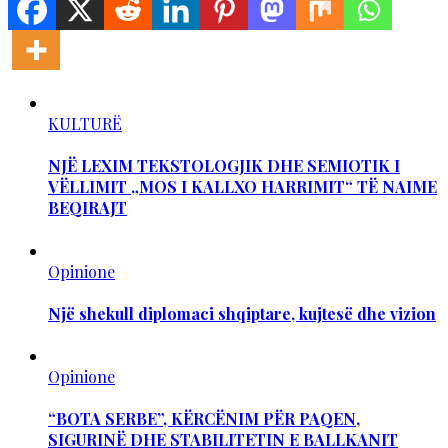
KULTURË
NJË LEXIM TEKSTOLOGJIK DHE SEMIOTIK I
VËLLIMIT „MOS I KALLXO HARRIMIT“ TË NAIME
BEQIRAJT
Opinione
Një shekull diplomaci shqiptare, kujtesë dhe vizion
Opinione
“BOTA SERBE”, KËRCËNIM PËR PAQEN,
SIGURINË DHE STABILITETIN E BALLKANIT