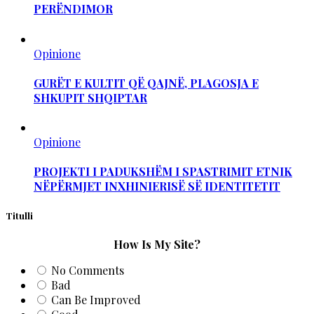
PERËNDIMOR
Opinione
GURËT E KULTIT QË QAJNË, PLAGOSJA E
SHKUPIT SHQIPTAR
Opinione
PROJEKTI I PADUKSHËM I SPASTRIMIT ETNIK
NËPËRMJET INXHINIERISË SË IDENTITETIT
Titulli
How Is My Site?
No Comments
Bad
Can Be Improved