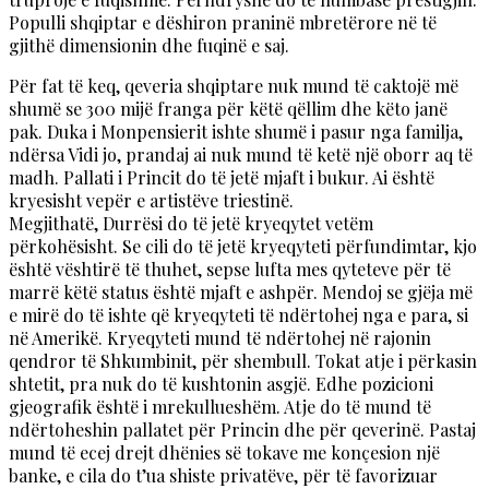
Populli shqiptar e dëshiron praninë mbretërore në të
gjithë dimensionin dhe fuqinë e saj.
Për fat të keq, qeveria shqiptare nuk mund të caktojë më
shumë se 300 mijë franga për këtë qëllim dhe këto janë
pak. Duka i Monpensierit ishte shumë i pasur nga familja,
ndërsa Vidi jo, prandaj ai nuk mund të ketë një oborr aq të
madh. Pallati i Princit do të jetë mjaft i bukur. Ai është
kryesisht vepër e artistëve triestinë.
Megjithatë, Durrësi do të jetë kryeqytet vetëm
përkohësisht. Se cili do të jetë kryeqyteti përfundimtar, kjo
është vështirë të thuhet, sepse lufta mes qyteteve për të
marrë këtë status është mjaft e ashpër. Mendoj se gjëja më
e mirë do të ishte që kryeqyteti të ndërtohej nga e para, si
në Amerikë. Kryeqyteti mund të ndërtohej në rajonin
qendror të Shkumbinit, për shembull. Tokat atje i përkasin
shtetit, pra nuk do të kushtonin asgjë. Edhe pozicioni
gjeografik është i mrekullueshëm. Atje do të mund të
ndërtoheshin pallatet për Princin dhe për qeverinë. Pastaj
mund të ecej drejt dhënies së tokave me konçesion një
banke, e cila do t’ua shiste privatëve, për të favorizuar