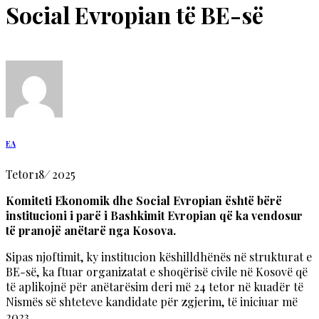
Social Evropian të BE-së
EA
Tetor
18
/
2025
Komiteti Ekonomik dhe Social Evropian është bërë
institucioni i parë i Bashkimit Evropian që ka vendosur
të pranojë anëtarë nga Kosova.
Sipas njoftimit, ky institucion këshilldhënës në strukturat e
BE-së, ka ftuar organizatat e shoqërisë civile në Kosovë që
të aplikojnë për anëtarësim deri më 24 tetor në kuadër të
Nismës së shteteve kandidate për zgjerim, të iniciuar më
2023.