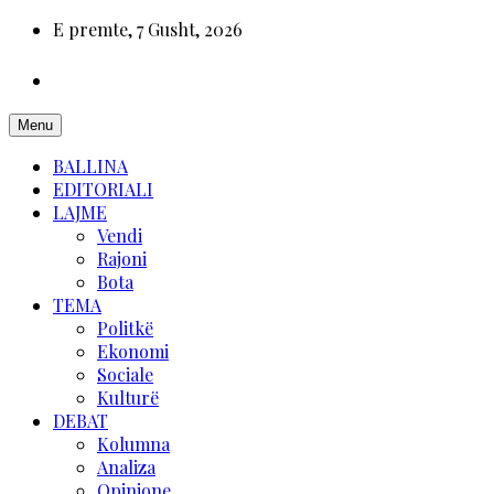
E premte, 7 Gusht, 2026
Menu
BALLINA
EDITORIALI
LAJME
Vendi
Rajoni
Bota
TEMA
Politkë
Ekonomi
Sociale
Kulturë
DEBAT
Kolumna
Analiza
Opinione