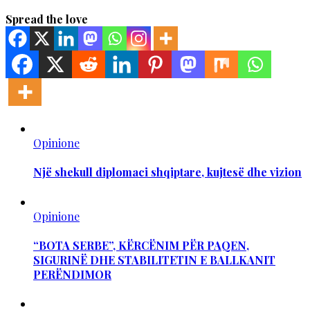
Spread the love
Opinione
Një shekull diplomaci shqiptare, kujtesë dhe vizion
Opinione
“BOTA SERBE”, KËRCËNIM PËR PAQEN,
SIGURINË DHE STABILITETIN E BALLKANIT
PERËNDIMOR