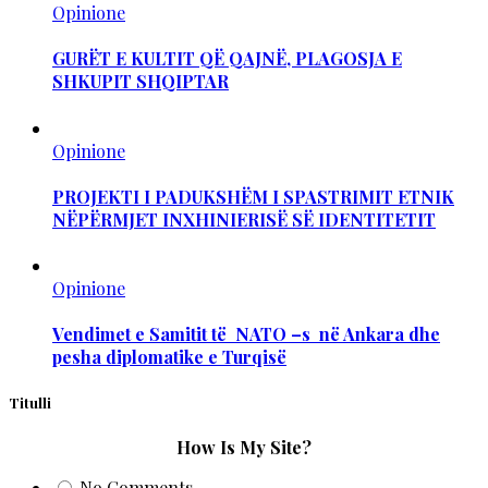
Opinione
GURËT E KULTIT QË QAJNË, PLAGOSJA E
SHKUPIT SHQIPTAR
Opinione
PROJEKTI I PADUKSHËM I SPASTRIMIT ETNIK
NËPËRMJET INXHINIERISË SË IDENTITETIT
Opinione
Vendimet e Samitit të NATO –s në Ankara dhe
pesha diplomatike e Turqisë
Titulli
How Is My Site?
No Comments