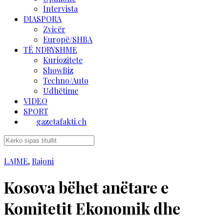
Intervista
DIASPORA
Zvicër
Europë/SHBA
TË NDRYSHME
Kuriozitete
ShowBiz
Techno/Auto
Udhëtime
VIDEO
SPORT
gazetafakti.ch
LAJME
,
Rajoni
Kosova bëhet anëtare e
Komitetit Ekonomik dhe