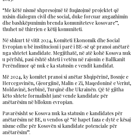
“Me këtë nismë shpresojmë të fuqizojmë projektet që
nxisin dialogun civil dhe social, duke forcuar angazhimin
dhe bashkëpunimin brenda komuniteteve kosovare”,
thuhet në thirrjen e këtij komuniteti.
Në shkurt të vitit 2024, Komiteti Ekonomik dhe Social
Evropian u bë institucioni i parë i BE-së që pranoi anëtarë
nga shtetet kandidate. Megjithatë, në atë kohë Kosova nuk
u përfshi, pasi është shteti i vetëm në rajonin e Ballkanit
Perëndimor që nuk e ka statusin e vendit kandidat.
Më 2024, ky komitet pranoi si anëtar Shqipërinë, Bosnje e
Hercegovinën, Gjeorgjinë, Malin e Zi, Maqedoninë e Veriut,
Moldavinë, Serbinë, Turqinë dhe Ukrainën. Që të gjitha
këto shtete formalisht janë vende kandidate për
anëtarësim në bllokun evropian.
Pavarësisht se Kosova nuk ka statusin e kandidates për
anëtarësim në BE, u vendos që “të hapet faza e dytë e kësaj
nisme edhe për Kosovën si kandidate potenciale për
anëtarësim”.