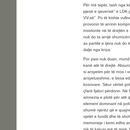
Për më tepër, tash nga kë
pjesë e qeverisë” e LDK-j
VV-së”. Po të kishte vullne
provonin të arrinin kompr
insistonte në të drejtën 
nuk do ta arrijë shumicë
as partitë e tjera nuk do 
dalje nga kriza.
Por pasi nuk duan, mund t
kanë atë të drejtë. Absur
si arsyetim për të mos i 
arsyetueshme, e besa edh
kosovare. Sikur vërtet pol
çfarë fjalori përdorin. Në
amnezia e plotë për atë 
element dominant në poli
shumë njerëz që e quajnë s
vjetët e fundit dhe të sh
memorieje i kemi edhe ark
një të kaluar më të mirë. 