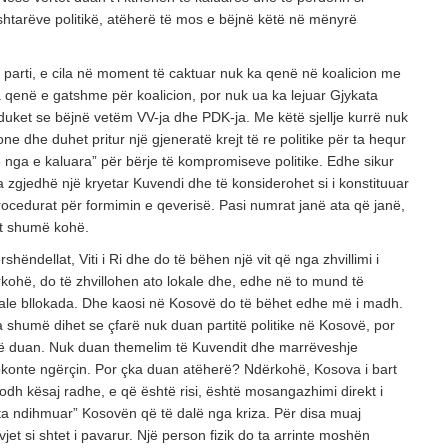
tarëve politikë, atëherë të mos e bëjnë këtë në mënyrë
 parti, e cila në moment të caktuar nuk ka qenë në koalicion me
 ka qenë e gatshme për koalicion, por nuk ua ka lejuar Gjykata
duket se bëjnë vetëm VV-ja dhe PDK-ja. Me këtë sjellje kurrë nuk
ione dhe duhet pritur një gjeneratë krejt të re politike për ta hequr
ve nga e kaluara” për bërje të kompromiseve politike. Edhe sikur
ta zgjedhë një kryetar Kuvendi dhe të konsiderohet si i konstituuar
ocedurat për formimin e qeverisë. Pasi numrat janë ata që janë,
et shumë kohë.
shëndellat, Viti i Ri dhe do të bëhen një vit që nga zhvillimi i
rkohë, do të zhvillohen ato lokale dhe, edhe në to mund të
ale bllokada. Dhe kaosi në Kosovë do të bëhet edhe më i madh.
 shumë dihet se çfarë nuk duan partitë politike në Kosovë, por
rë duan. Nuk duan themelim të Kuvendit dhe marrëveshje
bllokonte ngërçin. Por çka duan atëherë? Ndërkohë, Kosova i bart
odh kësaj radhe, e që është risi, është mosangazhimi direkt i
“ta ndihmuar” Kosovën që të dalë nga kriza. Për disa muaj
et si shtet i pavarur. Një person fizik do ta arrinte moshën