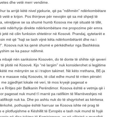
 vetes dhe vetë merr vendime.
hur ta arrijë këtë nivel pjekurie, që pa “ndihmën” ndërkombëtare
që vetë e krijon. Pos thirrjeve për nevojën që sa më shpejt të
eja, vërejtjeve se sa shumë humb Kosova me një situatë të tillë,
ë ketë ndërhyrje direkte ndërkombëtare me propozime për emra
 jetë në cilin funksion shtetëror në Kosovë. Prandaj, qytetarët e
sin më që “hajt se tash vijnë këta ndërkombëtarët dhe na i
ë!”. Kosova nuk ka qenë shumë e përkëdhelur nga Bashkësia
yshim se ka pasur ndihmë.
 mbajë nën sanksione Kosovën, do të donte të shihte një qeveri
t të plotë në Kosovë. Kjo “në largim” nuk konsiderohet si legjitime
ëtë me mënyrën se si i trajton takimet. Në këto rrethana, BE-ja
 e masave ndaj Kosovës, të cilat edhe mund të rriten përsëri
me zgjedhjet lokale në veri, të mos kryejë pagesat e
 e Rritjes për Ballkanin Perëndimor. Kosova është e vetmja që i
or pagesat nuk mund t’i marrë pa ratifikim të Marrëveshjes në
atifikojë nuk ka. Dhe po ashtu nuk do të shqyrtohet as kërkesa
ërkohë, pothuajse është harruar se Kosova ishte në prag të
e e plotfuqishme e Këshillit të Evropës e tash nuk mund të hyjë
rrje në disa takime të Komisioneve, as në cilësinë e mysafirit.