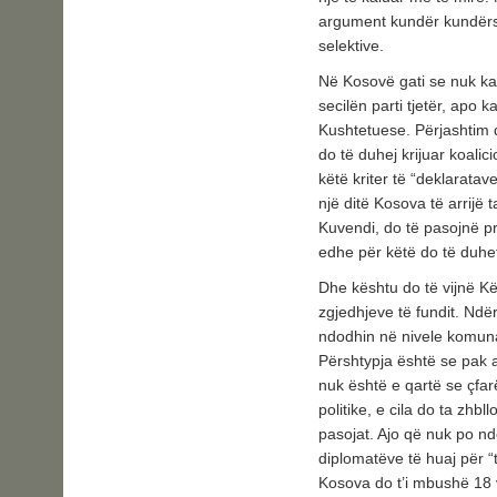
argument kundër kundërsh
selektive.
Në Kosovë gati se nuk ka
secilën parti tjetër, apo
Kushtetuese. Përjashtim 
do të duhej krijuar koalic
këtë kriter të “deklarata
një ditë Kosova të arrijë 
Kuvendi, do të pasojnë pr
edhe për këtë do të duh
Dhe kështu do të vijnë Kër
zgjedhjeve të fundit. Ndë
ndodhin në nivele komun
Përshtypja është se pak a
nuk është e qartë se çfa
politike, e cila do ta zh
pasojat. Ajo që nuk po nd
diplomatëve të huaj për 
Kosova do t’i mbushë 18 vj