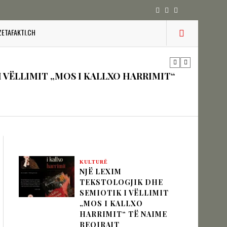
 VËLLIMIT „MOS I KALLXO HARRIMIT“
ZETAFAKTI.CH
zion
URINË DHE STABILITETIN E BALLKANIT
KULTURË
NJË LEXIM
SHKUPIT SHQIPTAR
TEKSTOLOGJIK DHE
SEMIOTIK I VËLLIMIT
„MOS I KALLXO
HARRIMIT“ TË NAIME
IK NËPËRMJET INXHINIERISË SË
BEQIRAJT