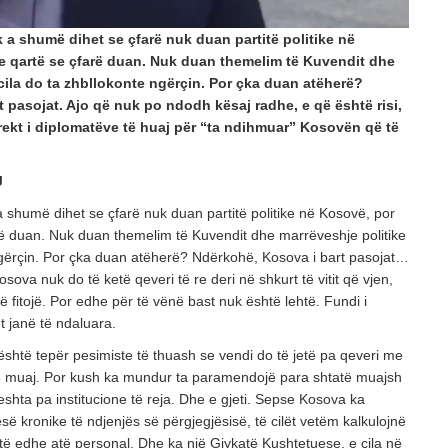
 a shumë dihet se çfarë nuk duan partitë politike në
e qartë se çfarë duan. Nuk duan themelim të Kuvendit dhe
 cila do ta zhbllokonte ngërçin. Por çka duan atëherë?
 pasojat. Ajo që nuk po ndodh kësaj radhe, e që është risi,
ekt i diplomatëve të huaj për “ta ndihmuar” Kosovën që të
J
 shumë dihet se çfarë nuk duan partitë politike në Kosovë, por
rë duan. Nuk duan themelim të Kuvendit dhe marrëveshje politike
 ngërçin. Por çka duan atëherë? Ndërkohë, Kosova i bart pasojat…
ova nuk do të ketë qeveri të re deri në shkurt të vitit që vjen,
ë fitojë. Por edhe për të vënë bast nuk është lehtë. Fundi i
t janë të ndaluara.
shtë tepër pesimiste të thuash se vendi do të jetë pa qeveri me
he 5 muaj. Por kush ka mundur ta paramendojë para shtatë muajsh
eshta pa institucione të reja. Dhe e gjeti. Sepse Kosova ka
ë kronike të ndjenjës së përgjegjësisë, të cilët vetëm kalkulojnë
ëtë edhe atë personal. Dhe ka një Gjykatë Kushtetuese, e cila në