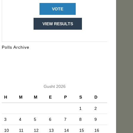
VIEW RESULTS
Polls Archive
KALENDARI
Gusht 2026
H
M
M
E
P
S
D
1
2
3
4
5
6
7
8
9
10
11
12
13
14
15
16