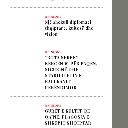
OPINIONE
Një shekull diplomaci
 VËLLIMIT „MOS I KALLXO HARRIMIT“
shqiptare, kujtesë dhe
vizion
OPINIONE
“BOTA SERBE”,
KËRCËNIM PËR PAQEN,
SIGURINË DHE
STABILITETIN E
BALLKANIT
PERËNDIMOR
OPINIONE
GURËT E KULTIT QË
QAJNË, PLAGOSJA E
SHKUPIT SHQIPTAR