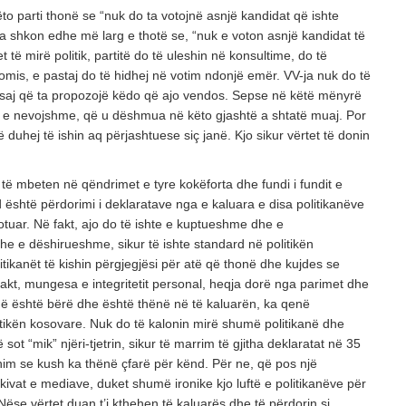
to parti thonë se “nuk do ta votojnë asnjë kandidat që ishte
a shkon edhe më larg e thotë se, “nuk e voton asnjë kandidat të
t të mirë politik, partitë do të uleshin në konsultime, do të
omis, e pastaj do të hidhej në votim ndonjë emër. VV-ja nuk do të
e saj që ta propozojë këdo që ajo vendos. Sepse në këtë mënyrë
n e nevojshme, që u dëshmua në këto gjashtë a shtatë muaj. Por
të duhej të ishin aq përjashtuese siç janë. Kjo sikur vërtet të donin
ë mbeten në qëndrimet e tyre kokëforta dhe fundi i fundit e
d është përdorimi i deklaratave nga e kaluara e disa politikanëve
votuar. Në fakt, ajo do të ishte e kuptueshme dhe e
e e dëshirueshme, sikur të ishte standard në politikën
itikanët të kishin përgjegjësi për atë që thonë dhe kujdes se
 fakt, mungesa e integritetit personal, heqja dorë nga parimet dhe
që është bërë dhe është thënë në të kaluarën, ka qenë
tikën kosovare. Nuk do të kalonin mirë shumë politikanë dhe
ot “mik” njëri-tjetrin, sikur të marrim të gjitha deklaratat në 35
ohim se kush ka thënë çfarë për kënd. Për ne, që pos një
ivat e mediave, duket shumë ironike kjo luftë e politikanëve për
Nëse vërtet duan t’i kthehen të kaluarës dhe të përdorin si