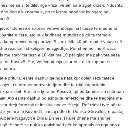
hëzime se si të dilet nga kriza, vetëm sa e zgjat krizën. Ndoshta
 dhe deri diku normale, po të kishte ndodhur ky ngërç në
erisë.
hjeve, ndonëse e nxorën Vetëvendosjen si fituese të madhe të
partitë e tjera, ato nuk ia dhanë mundësinë që ta formojë
a kompromise ndaj partive të tjera. Mbi 40 për qind e votave në
shte rezultat i shkëlqyer në zgjedhje. Për shembull në Kroaci,
s me stabilitet tash e 10 vjet me 10 për qind më pak vota sesa
ja në Kosovë. Por, Vetëvendosja sikur nuk e ka kuptuar se
e numra.
at e pritura, është dashur që nga nata kur dolën rezultatet e
sjen, t’u afrohet partive të tjera dhe ta rritë kapacitetin
 koalicionit. Partitë e tjera në Kosovë, që përkundër s’e shënuan
hjet. Ato është dashur po ashtu të reflektojnë dhe të tregojnë më
ur drejt formimit të institucioneve të reja. Refuzimi i tyre për ta
i kryetare të Kuvendit, pastaj edhe të Donika Gërvallës, e pastaj
 Arbërie Nagavcit e Dimal Bishës, i kanë dhënë më shumë
 që të thotë se nuk ka gatishmëri për kompromis as nga ana e