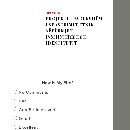
OPINIONE
PROJEKTI I PADUKSHËM
I SPASTRIMIT ETNIK
NËPËRMJET
INXHINIERISË SË
IDENTITETIT
TITULLI
How Is My Site?
No Comments
Bad
Can Be Improved
Good
Excellent