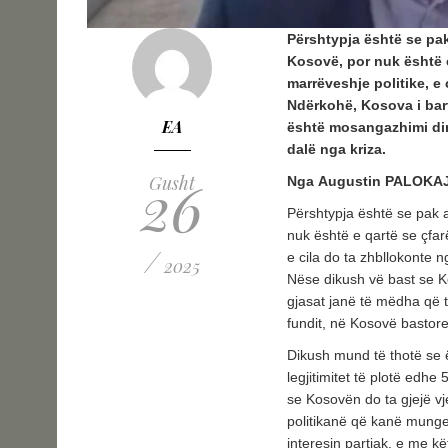
Përshtypja është se pak
Kosovë, por nuk është 
marrëveshje politike, e
Ndërkohë, Kosova i bart
EA
është mosangazhimi dir
dalë nga kriza.
26
Gusht
Nga Augustin PALOKA
Përshtypja është se pak a
nuk është e qartë se çfa
/
e cila do ta zhbllokonte
2025
Nëse dikush vë bast se Kos
gjasat janë të mëdha që t
fundit, në Kosovë bastore
Dikush mund të thotë se ë
legjitimitet të plotë ed
se Kosovën do ta gjejë vj
politikanë që kanë munges
interesin partiak, e me k