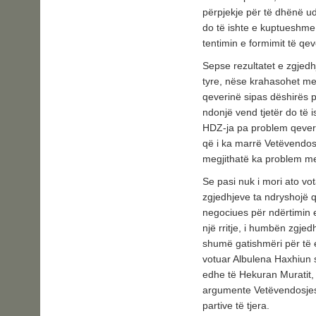
përpjekje për të dhënë ud
do të ishte e kuptueshme
tentimin e formimit të qev
Sepse rezultatet e zgjed
tyre, nëse krahasohet me 
qeverinë sipas dëshirës p
ndonjë vend tjetër do të i
HDZ-ja pa problem qeveri
që i ka marrë Vetëvendos
megjithatë ka problem m
Se pasi nuk i mori ato vot
zgjedhjeve ta ndryshojë qa
negociues për ndërtimin e
një rritje, i humbën zgjed
shumë gatishmëri për të ec
votuar Albulena Haxhiun s
edhe të Hekuran Muratit,
argumente Vetëvendosjes
partive të tjera.