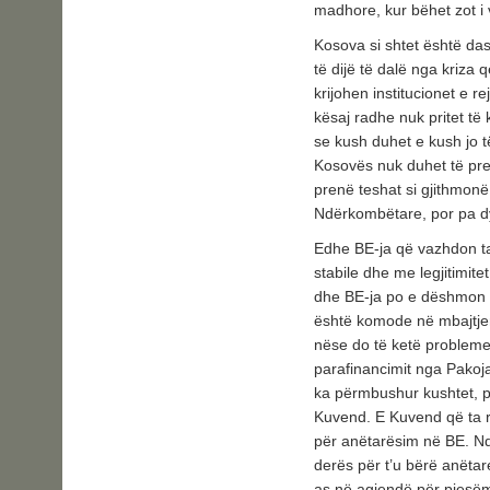
madhore, kur bëhet zot i
Kosova si shtet është das
të dijë të dalë nga kriza 
krijohen institucionet e r
kësaj radhe nuk pritet t
se kush duhet e kush jo të
Kosovës nuk duhet të pre
prenë teshat si gjithmon
Ndërkombëtare, por pa d
Edhe BE-ja që vazhdon ta
stabile dhe me legjitimite
dhe BE-ja po e dëshmon k
është komode në mbajtjen
nëse do të ketë probleme 
parafinancimit nga Pakoja
ka përmbushur kushtet, p
Kuvend. E Kuvend që ta r
për anëtarësim në BE. Nd
derës për t’u bërë anëtar
as në agjendë për pjesëma