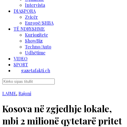
Intervista
DIASPORA
Zvicër
Europë/SHBA
TË NDRYSHME
Kuriozitete
ShowBiz
Techno/Auto
Udhëtime
VIDEO
SPORT
gazetafakti.ch
LAJME
,
Rajoni
Kosova në zgjedhje lokale,
mbi 2 milionë qytetarë pritet