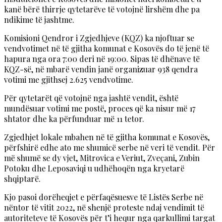
kanë bërë thirrje qytetarëve të votojnë lirshëm dhe pa
ndikime të jashtme.
Komisioni Qendror i Zgjedhjeve (KQZ) ka njoftuar se
vendvotimet në të gjitha komunat e Kosovës do të jenë të
hapura nga ora 7:00 deri në 19:00. Sipas të dhënave të
KQZ-së, në mbarë vendin janë organizuar 938 qendra
votimi me gjithsej 2.625 vendvotime.
Për qytetarët që votojnë nga jashtë vendit, është
mundësuar votimi me postë, proces që ka nisur më 17
shtator dhe ka përfunduar më 11 tetor.
Zgjedhjet lokale mbahen në të gjitha komunat e Kosovës,
përfshirë edhe ato me shumicë serbe në veri të vendit. Për
më shumë se dy vjet, Mitrovica e Veriut, Zveçani, Zubin
Potoku dhe Leposaviqi u udhëhoqën nga kryetarë
shqiptarë.
Kjo pasoi dorëheqjet e përfaqësuesve të Listës Serbe në
nëntor të vitit 2022, në shenjë proteste ndaj vendimit të
autoriteteve të Kosovës për t’i hequr nga qarkullimi targat