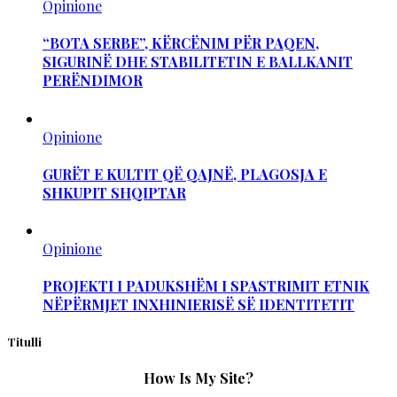
Opinione
“BOTA SERBE”, KËRCËNIM PËR PAQEN,
SIGURINË DHE STABILITETIN E BALLKANIT
PERËNDIMOR
Opinione
GURËT E KULTIT QË QAJNË, PLAGOSJA E
SHKUPIT SHQIPTAR
Opinione
PROJEKTI I PADUKSHËM I SPASTRIMIT ETNIK
NËPËRMJET INXHINIERISË SË IDENTITETIT
Titulli
How Is My Site?