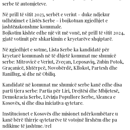
serbe të automjeteve.
Në prill të vitit 2023, serbët e veriut – duke ndjekur
udhëzimet e Listës Serbe – i bojkotuan zgjedhjet e
jashtëzakonshme komunale.
Bojkotim kishte edhe një vit më vonë, në prill të vitit 2024,
gjatë votimit për shkarkimin e kryetarëve shqiptarë.
Në zgjedhjet e sotme, Lista Serbe ka kandidatë për
kryetarë komunash në të dhjetë komunat me shumicë
serbe: Mitrovicë e Veriut, Zveçan, Leposaviq, Zubin Potok,
Graçanicë, Shtërpcë, Novobërdë, Kllokot, Partesh dhe
Ranillug, si dhe në Obiliq.
Kandidatë në komunat me shumicë serbe kanë edhe disa
parti tjera serbe: Partia për Liri, Drejtësi dhe Mbijetesë,
Demokracia Serbe, Lëvizja Popullore Serbe, Aleanca e
Kosovës, si dhe disa iniciativa qytetare.
Institucionet e Kosovës dhe misionet ndërkombëtare u
kanë bërë thirrje qytetarëve të votojnë lirshëm dhe pa
ndikime të jashtme./rel