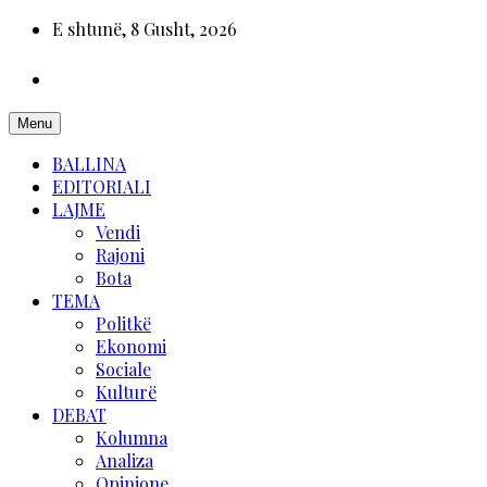
E shtunë, 8 Gusht, 2026
Menu
BALLINA
EDITORIALI
LAJME
Vendi
Rajoni
Bota
TEMA
Politkë
Ekonomi
Sociale
Kulturë
DEBAT
Kolumna
Analiza
Opinione