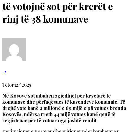
të votojnë sot për krerët e
rinj të 38 komunave
EA
Tetor
12
/
2025
Në Kosovë sot mbahen zgjedhjet për kryetarë të
komunave dhe përfaqësues të kuvendeve komunale. Të
drejtë vote kanë 2 milionë e 69 mijë e 98 votues brenda
Kosovës, ndërsa rreth 44 mijë votues kanë qenë të
regjistruar për të votuar nga jashtë vendit.
Institucionet e Kosovës dhe misionet ndërkombëtare u