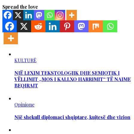
Spread the love
KULTURË
NJË LEXIM TEKSTOLOGJIK DHE SEMIOTIK I
VËLLIMIT „MOS I KALLXO HARRIMIT“ TË NAIME
BEQIRAJT
Opinione
Një shekull diplomaci shqiptare, kujtesë dhe vizion