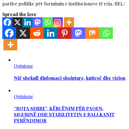
partive politike për formimin e institucioneve të reja./REL/
Spread the love
Opinione
Një shekull diplomaci shqiptare, kujtesë dhe vizion
Opinione
“BOTA SERBE”, KËRCËNIM PËR PAQEN,
SIGURINË DHE STABILITETIN E BALLKANIT
PERËNDIMOR