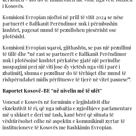
i Kosovës.
Komisioni Evropian njoftoi në prill të vitit 2024 se nëse
partnerët e Ballkanit Perëndimor nuk i përmbushin
kushtet, pagesat mund të pezullohen pjesërisht ose
plotësisht.
Komisioni Evropian sqaroi, gjithashtu, se pas një pezullimi
të tillë dhe “në rast se partnerët e Ballkanit Perëndimor
nuk i plotësojnë kushtet përkatëse gjatë një periudhe
mospagimi prej një viti [ose dy vjetësh nga viti i parë i
zbatimit], shuma e pezulluar do të tërhiqet dhe mund të
rishpërndahet midis përfituesve të tjerë në vitet pasuese”.
Raportet Kosovë-BE “në nivelin më të ulët”
Vonesat e Kosovës në formimin e legjislativit dhe
ekzekutivit të ri, që nga mbajtja e zgjedhjeve parlamentare
më 9 shkurt e deri më tash, kanë bërë që situata të
vështirësohet edhe në aspektin e komunikimit zyrtar të
institucioneve të Kosovës me Bashkimin Evropian.