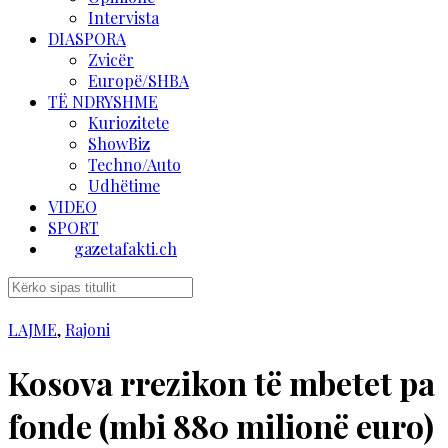
Intervista
DIASPORA
Zvicër
Europë/SHBA
TË NDRYSHME
Kuriozitete
ShowBiz
Techno/Auto
Udhëtime
VIDEO
SPORT
gazetafakti.ch
LAJME
,
Rajoni
Kosova rrezikon të mbetet pa
fonde (mbi 880 milionë euro)