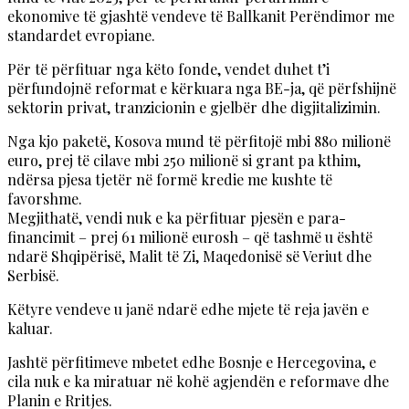
ekonomive të gjashtë vendeve të Ballkanit Perëndimor me
standardet evropiane.
Për të përfituar nga këto fonde, vendet duhet t’i
përfundojnë reformat e kërkuara nga BE-ja, që përfshijnë
sektorin privat, tranzicionin e gjelbër dhe digjitalizimin.
Nga kjo paketë, Kosova mund të përfitojë mbi 880 milionë
euro, prej të cilave mbi 250 milionë si grant pa kthim,
ndërsa pjesa tjetër në formë kredie me kushte të
favorshme.
Megjithatë, vendi nuk e ka përfituar pjesën e para-
financimit – prej 61 milionë eurosh – që tashmë u është
ndarë Shqipërisë, Malit të Zi, Maqedonisë së Veriut dhe
Serbisë.
Këtyre vendeve u janë ndarë edhe mjete të reja javën e
kaluar.
Jashtë përfitimeve mbetet edhe Bosnje e Hercegovina, e
cila nuk e ka miratuar në kohë agjendën e reformave dhe
Planin e Rritjes.