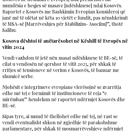
mundësia e heqjes së masave [ndëshkuese] ndaj Kosovës.
Raportet e Kosovës me Bashkimin Evropian konsideroj që
janë më të ulëtat në këta 10 vjetët e fundit, pas nënshkrimit
të MSA-së [Marrëveshjes për Stabilizim- Asociim]”, thotë
Salihu.
Kosova dështoi të anëtarësohet në Këshill të Evropës në
vitin 2024
Vendi vazhdon të jetë nën masat ndëshkuese të BE-së, të
cilat u vendosën në qershor të vitit 2023, për shkak të
rritjes së tensioneve në veriun e Kosovës, të banuar me
shumicë serbe.
Njohësit e integrimeve evropiane vlerësojnë se zvarritja
edhe më tej e formimit të institucioneve të reja “e
mirëmban” hendekun në raportet ndërmjet Kosovës dhe
BE-së.
Sipas tyre, ai mund të thellohet edhe më tej, në rast se
vendi eventualisht shkon në zgjedhje të parakohshme
parlamentare, për shkak të mosmarrëveshjeve ndërmjet