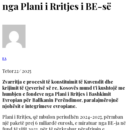
nga Plani i Rritjes i BE-së
EA
Tetor
22
/
2025
Zvarritja e procesit të konstituimit të Kuvendit dhe
krijimit të Qeverisë së re, Kosovës mund t’i kushtojë me
humbjen e fondeve nga Plani i Rritjes i Bashkimit
Evropian për Ballkanin Perëndimor, paralajmërojnë
njohësit e integrimeve evropiane.
Plani i Rritjes, që mbulon periudhën 2024-2027, përmban
një paketë prej 6 miliardë eurosh, e miratuar nga BE-ja në
fund të vitit 2023, për të përkrahur përafrimin e