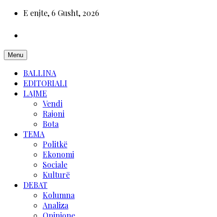
E enjte, 6 Gusht, 2026
Menu
BALLINA
EDITORIALI
LAJME
Vendi
Rajoni
Bota
TEMA
Politkë
Ekonomi
Sociale
Kulturë
DEBAT
Kolumna
Analiza
Opinione