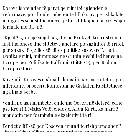
Kosova ishte ndër të parat që miratoi agjendën e
reformave, por fondet mbeten të bllokuara për shkak të
mungesës së institucioneve që ta ratifikojnë marrëveshjen
formale me BE-në.
“Kjo dërgon një sinjal negativ në Bruksel, ku frustrimi i
institucioneve dhe shteteve anëtare po vazhdon të rritet,
për shkak të sjelljes së elitës politike kosovare”, thotë
Donika Emini, hulumtuese në Grupin Këshillëdhënës në
Evropë për Politika të Ballkanit (BiEPAG), për Radion
Evropa e Lirë.
Kuvendi i Kosovës u shpall i konstituuar më 10 tetor, por,
ndërkohë, procesi u kontestua në Gjykatën Kushtetuese
nga Lista Serbe.
Vendi, po ashtu, mbetet ende me Qeveri në detyrë, edhe
pse kreu i Lëvizjes Vetëvendosje, Albin Kurti, ka marrë
mandatin për formimin e ekzekutivit të ri.
Fondet e BE-së për Kosovën “mund të rishpërndahen”