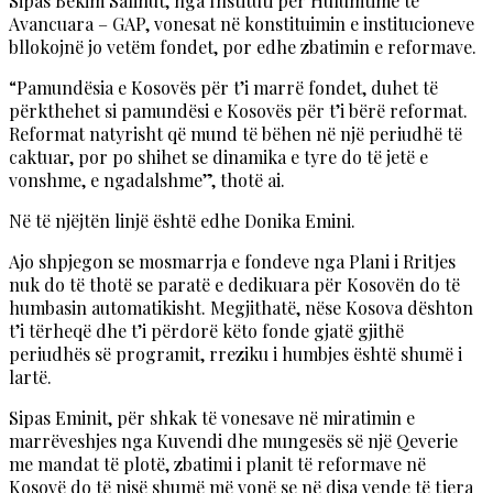
Sipas Bekim Salihut, nga Instituti për Hulumtime të
Avancuara – GAP, vonesat në konstituimin e institucioneve
bllokojnë jo vetëm fondet, por edhe zbatimin e reformave.
“Pamundësia e Kosovës për t’i marrë fondet, duhet të
përkthehet si pamundësi e Kosovës për t’i bërë reformat.
Reformat natyrisht që mund të bëhen në një periudhë të
caktuar, por po shihet se dinamika e tyre do të jetë e
vonshme, e ngadalshme”, thotë ai.
Në të njëjtën linjë është edhe Donika Emini.
Ajo shpjegon se mosmarrja e fondeve nga Plani i Rritjes
nuk do të thotë se paratë e dedikuara për Kosovën do të
humbasin automatikisht. Megjithatë, nëse Kosova dështon
t’i tërheqë dhe t’i përdorë këto fonde gjatë gjithë
periudhës së programit, rreziku i humbjes është shumë i
lartë.
Sipas Eminit, për shkak të vonesave në miratimin e
marrëveshjes nga Kuvendi dhe mungesës së një Qeverie
me mandat të plotë, zbatimi i planit të reformave në
Kosovë do të nisë shumë më vonë se në disa vende të tjera