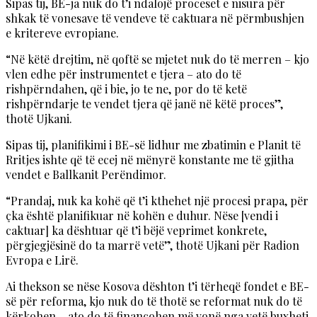
Sipas tij, BE-ja nuk do t’i ndalojë proceset e nisura për
shkak të vonesave të vendeve të caktuara në përmbushjen
e kritereve evropiane.
“Në këtë drejtim, në qoftë se mjetet nuk do të merren – kjo
vlen edhe për instrumentet e tjera – ato do të
rishpërndahen, që i bie, jo te ne, por do të ketë
rishpërndarje te vendet tjera që janë në këtë proces”,
thotë Ujkani.
Sipas tij, planifikimi i BE-së lidhur me zbatimin e Planit të
Rritjes ishte që të ecej në mënyrë konstante me të gjitha
vendet e Ballkanit Perëndimor.
“Prandaj, nuk ka kohë që t’i kthehet një procesi prapa, për
çka është planifikuar në kohën e duhur. Nëse [vendi i
caktuar] ka dështuar që t’i bëjë veprimet konkrete,
përgjegjësinë do ta marrë vetë”, thotë Ujkani për Radion
Evropa e Lirë.
Ai thekson se nëse Kosova dështon t’i tërheqë fondet e BE-
së për reforma, kjo nuk do të thotë se reformat nuk do të
kërkohen – ato do të financohen më vonë nga vetë buxheti