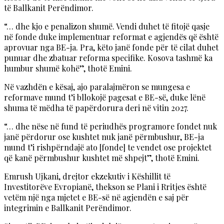
të Ballkanit Perëndimor.
“… dhe kjo e penalizon shumë. Vendi duhet të fitojë qasje
në fonde duke implementuar reformat e agjendës që është
aprovuar nga BE-ja. Pra, këto janë fonde për të cilat duhet
punuar dhe zbatuar reforma specifike. Kosova tashmë ka
humbur shumë kohë”, thotë Emini.
Në vazhdën e kësaj, ajo paralajmëron se mungesa e
reformave mund t’i bllokojë pagesat e BE-së, duke lënë
shuma të mëdha të papërdorura deri në vitin 2027.
“… dhe nëse në fund të periudhës programore fondet nuk
janë përdorur ose kushtet nuk janë përmbushur, BE-ja
mund t’i rishpërndajë ato [fonde] te vendet ose projektet
që kanë përmbushur kushtet më shpejt”, thotë Emini.
Emrush Ujkani, drejtor ekzekutiv i Këshillit të
Investitorëve Evropianë, thekson se Plani i Rritjes është
vetëm një nga mjetet e BE-së në agjendën e saj për
integrimin e Ballkanit Perëndimor.