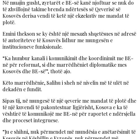
Në muajin gusht, zyrtarët e BE-së kanë njoftuar se nuk do
të zhvillojnë takime brenda ndërtesës së Qeverisë së
Kosovës derisa vendi të ketë një ekzekutiv me mandat të
plotë.
Emini thekson se ky është një mesazh shqetësues në adresë
të autoriteteve të Kosovës lidhur me mungesën e
institucioneve funksionale.
“Ka humbur kanali i komunikimit dhe koordinimit me BE-
në për reformat, si dhe marrëdhëniet diplomatike mes
Kosovës dhe BE-së”, thotë ajo.
Këto marrëdhënie, Salihu i sheh në nivelin më të ulët në
dekadën e fundit.
Sipas tij, në mungesë të një qeverie me mandat të plotë dhe
të një kuvendi të pakontestuar ligjërisht, Kosova e ka të
vështirë të komunikojë me BE-në për raportet e ndërsjella
dhe proceset integruese.
“Ju e shihni, nuk përmendet më mundësia e anëtarësimit të
Kosovës në Këshillin e Evropës, nuk përmendet më