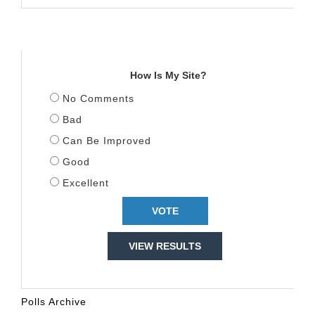
TITULLI
How Is My Site?
No Comments
Bad
Can Be Improved
Good
Excellent
VIEW RESULTS
Polls Archive