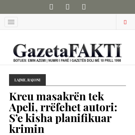
Menu
LAJME
,
RAJONI
Kreu masakrën tek
Apeli, rrëfehet autori:
S’e kisha planifikuar
krimin