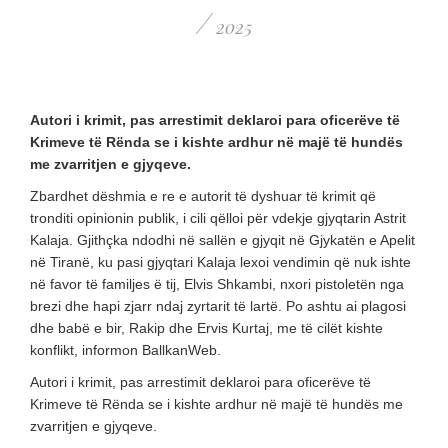
/
2025
Autori i krimit, pas arrestimit deklaroi para oficerëve të
Krimeve të Rënda se i kishte ardhur në majë të hundës
me zvarritjen e gjyqeve.
Zbardhet dëshmia e re e autorit të dyshuar të krimit që
tronditi opinionin publik, i cili qëlloi për vdekje gjyqtarin Astrit
Kalaja. Gjithçka ndodhi në sallën e gjyqit në Gjykatën e Apelit
në Tiranë, ku pasi gjyqtari Kalaja lexoi vendimin që nuk ishte
në favor të familjes ë tij, Elvis Shkambi, nxori pistoletën nga
brezi dhe hapi zjarr ndaj zyrtarit të lartë. Po ashtu ai plagosi
dhe babë e bir, Rakip dhe Ervis Kurtaj, me të cilët kishte
konflikt, informon BallkanWeb.
Autori i krimit, pas arrestimit deklaroi para oficerëve të
Krimeve të Rënda se i kishte ardhur në majë të hundës me
zvarritjen e gjyqeve.