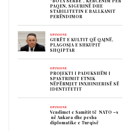
“BOTA SERBE”, KËRCËNIM PËR
PAQEN, SIGURINË DHE
STABILITETIN E BALLKANIT
PERËNDIMOR
OPINIONE
GURËT E KULTIT QË QAJNË,
PLAGOSJA E SHKUPIT
SHQIPTAR
OPINIONE
PROJEKTI I PADUKSHËM I
SPASTRIMIT ETNIK
NËPËRMJET INXHINIERISË SË
IDENTITETIT
OPINIONE
Vendimet e Samitit të NATO –s
në Ankara dhe pesha
diplomatike e Turqisë