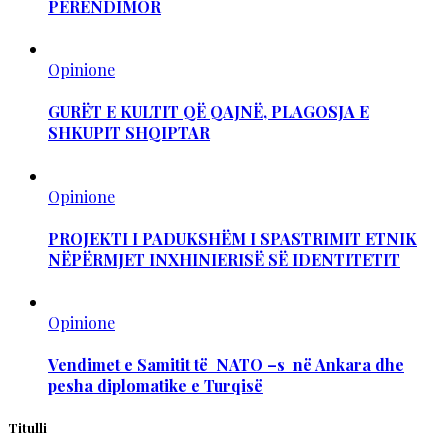
PERËNDIMOR
Opinione
GURËT E KULTIT QË QAJNË, PLAGOSJA E
SHKUPIT SHQIPTAR
Opinione
PROJEKTI I PADUKSHËM I SPASTRIMIT ETNIK
NËPËRMJET INXHINIERISË SË IDENTITETIT
Opinione
Vendimet e Samitit të NATO –s në Ankara dhe
pesha diplomatike e Turqisë
Titulli