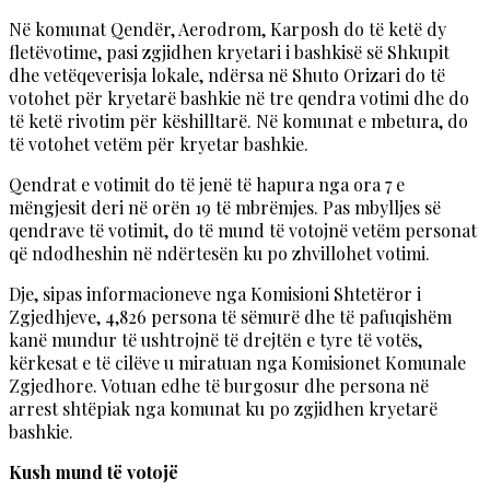
Në komunat Qendër, Aerodrom, Karposh do të ketë dy
fletëvotime, pasi zgjidhen kryetari i bashkisë së Shkupit
dhe vetëqeverisja lokale, ndërsa në Shuto Orizari do të
votohet për kryetarë bashkie në tre qendra votimi dhe do
të ketë rivotim për këshilltarë. Në komunat e mbetura, do
të votohet vetëm për kryetar bashkie.
Qendrat e votimit do të jenë të hapura nga ora 7 e
mëngjesit deri në orën 19 të mbrëmjes. Pas mbylljes së
qendrave të votimit, do të mund të votojnë vetëm personat
që ndodheshin në ndërtesën ku po zhvillohet votimi.
Dje, sipas informacioneve nga Komisioni Shtetëror i
Zgjedhjeve, 4,826 persona të sëmurë dhe të pafuqishëm
kanë mundur të ushtrojnë të drejtën e tyre të votës,
kërkesat e të cilëve u miratuan nga Komisionet Komunale
Zgjedhore. Votuan edhe të burgosur dhe persona në
arrest shtëpiak nga komunat ku po zgjidhen kryetarë
bashkie.
Kush mund të votojë