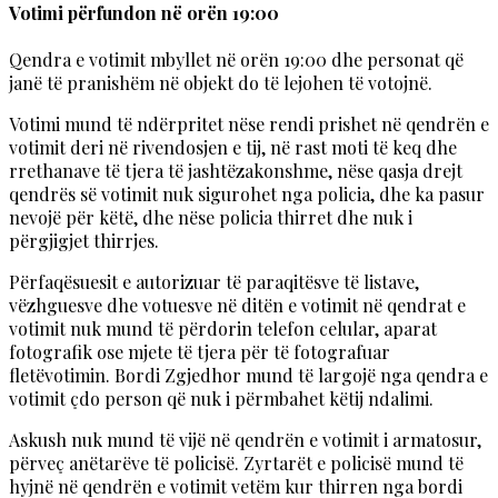
Votimi përfundon në orën 19:00
Qendra e votimit mbyllet në orën 19:00 dhe personat që
janë të pranishëm në objekt do të lejohen të votojnë.
Votimi mund të ndërpritet nëse rendi prishet në qendrën e
votimit deri në rivendosjen e tij, në rast moti të keq dhe
rrethanave të tjera të jashtëzakonshme, nëse qasja drejt
qendrës së votimit nuk sigurohet nga policia, dhe ka pasur
nevojë për këtë, dhe nëse policia thirret dhe nuk i
përgjigjet thirrjes.
Përfaqësuesit e autorizuar të paraqitësve të listave,
vëzhguesve dhe votuesve në ditën e votimit në qendrat e
votimit nuk mund të përdorin telefon celular, aparat
fotografik ose mjete të tjera për të fotografuar
fletëvotimin. Bordi Zgjedhor mund të largojë nga qendra e
votimit çdo person që nuk i përmbahet këtij ndalimi.
Askush nuk mund të vijë në qendrën e votimit i armatosur,
përveç anëtarëve të policisë. Zyrtarët e policisë mund të
hyjnë në qendrën e votimit vetëm kur thirren nga bordi