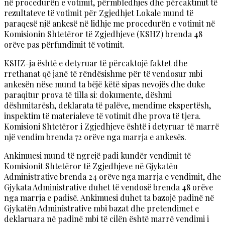
në procedurën e votimit, përmbledhjes dhe përcaktimit të
rezultateve të votimit për Zgjedhjet Lokale mund të
paraqesë një ankesë në lidhje me procedurën e votimit në
Komisionin Shtetëror të Zgjedhjeve (KSHZ) brenda 48
orëve pas përfundimit të votimit.
KSHZ-ja është e detyruar të përcaktojë faktet dhe
rrethanat që janë të rëndësishme për të vendosur mbi
ankesën nëse mund ta bëjë këtë sipas nevojës dhe duke
paraqitur prova të tilla si: dokumente, dëshmi
dëshmitarësh, deklarata të palëve, mendime ekspertësh,
inspektim të materialeve të votimit dhe prova të tjera.
Komisioni Shtetëror i Zgjedhjeve është i detyruar të marrë
një vendim brenda 72 orëve nga marrja e ankesës.
Ankimuesi mund të ngrejë padi kundër vendimit të
Komisionit Shtetëror të Zgjedhjeve në Gjykatën
Administrative brenda 24 orëve nga marrja e vendimit, dhe
Gjykata Administrative duhet të vendosë brenda 48 orëve
nga marrja e padisë. Ankimuesi duhet ta bazojë padinë në
Gjykatën Administrative mbi bazat dhe pretendimet e
deklaruara në padinë mbi të cilën është marrë vendimi i