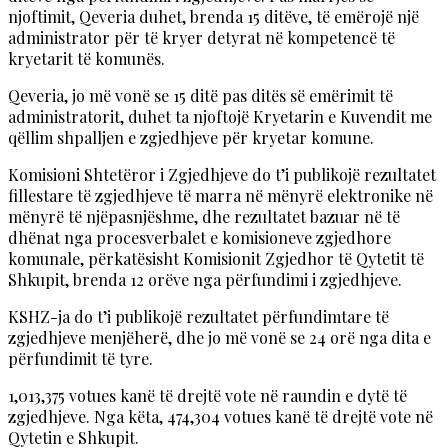
njoftimit, Qeveria duhet, brenda 15 ditëve, të emërojë një
administrator për të kryer detyrat në kompetencë të
kryetarit të komunës.
Qeveria, jo më vonë se 15 ditë pas ditës së emërimit të
administratorit, duhet ta njoftojë Kryetarin e Kuvendit me
qëllim shpalljen e zgjedhjeve për kryetar komune.
Komisioni Shtetëror i Zgjedhjeve do t’i publikojë rezultatet
fillestare të zgjedhjeve të marra në mënyrë elektronike në
mënyrë të njëpasnjëshme, dhe rezultatet bazuar në të
dhënat nga procesverbalet e komisioneve zgjedhore
komunale, përkatësisht Komisionit Zgjedhor të Qytetit të
Shkupit, brenda 12 orëve nga përfundimi i zgjedhjeve.
KSHZ-ja do t’i publikojë rezultatet përfundimtare të
zgjedhjeve menjëherë, dhe jo më vonë se 24 orë nga dita e
përfundimit të tyre.
1,013,375 votues kanë të drejtë vote në raundin e dytë të
zgjedhjeve. Nga këta, 474,304 votues kanë të drejtë vote në
Qytetin e Shkupit.