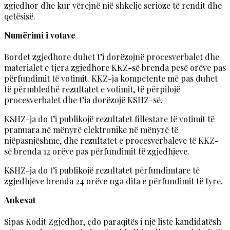
zgjedhor dhe kur vërejnë një shkelje serioze të rendit dhe
qetësisë.
Numërimi i votave
Bordet zgjedhore duhet t’i dorëzojnë procesverbalet dhe
materialet e tjera zgjedhore KKZ-së brenda pesë orëve pas
përfundimit të votimit. KKZ-ja kompetente më pas duhet
të përmbledhë rezultatet e votimit, të përpilojë
procesverbalet dhe t’ia dorëzojë KSHZ-së.
KSHZ-ja do t’i publikojë rezultatet fillestare të votimit të
pranuara në mënyrë elektronike në mënyrë të
njëpasnjëshme, dhe rezultatet e procesverbaleve të KKZ-
së brenda 12 orëve pas përfundimit të zgjedhjeve.
KSHZ-ja do t’i publikojë rezultatet përfundimtare të
zgjedhjeve brenda 24 orëve nga dita e përfundimit të tyre.
Ankesat
Sipas Kodit Zgjedhor, çdo paraqitës i një liste kandidatësh