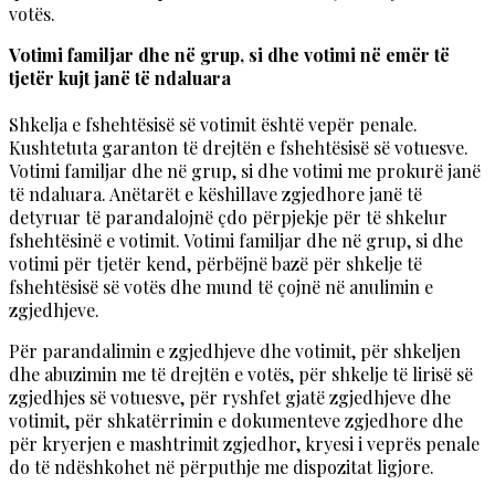
votës.
Votimi familjar dhe në grup, si dhe votimi në emër të
tjetër kujt janë të ndaluara
Shkelja e fshehtësisë së votimit është vepër penale.
Kushtetuta garanton të drejtën e fshehtësisë së votuesve.
Votimi familjar dhe në grup, si dhe votimi me prokurë janë
të ndaluara. Anëtarët e këshillave zgjedhore janë të
detyruar të parandalojnë çdo përpjekje për të shkelur
fshehtësinë e votimit. Votimi familjar dhe në grup, si dhe
votimi për tjetër kend, përbëjnë bazë për shkelje të
fshehtësisë së votës dhe mund të çojnë në anulimin e
zgjedhjeve.
Për parandalimin e zgjedhjeve dhe votimit, për shkeljen
dhe abuzimin me të drejtën e votës, për shkelje të lirisë së
zgjedhjes së votuesve, për ryshfet gjatë zgjedhjeve dhe
votimit, për shkatërrimin e dokumenteve zgjedhore dhe
për kryerjen e mashtrimit zgjedhor, kryesi i veprës penale
do të ndëshkohet në përputhje me dispozitat ligjore.