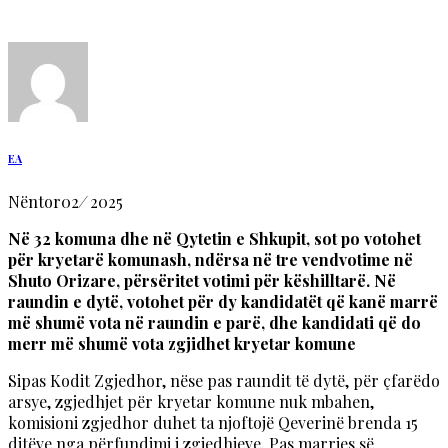
EA
Nëntor
02
/
2025
Në 32 komuna dhe në Qytetin e Shkupit, sot po votohet
për kryetarë komunash, ndërsa në tre vendvotime në
Shuto Orizare, përsëritet votimi për këshilltarë. Në
raundin e dytë, votohet për dy kandidatët që kanë marrë
më shumë vota në raundin e parë, dhe kandidati që do
merr më shumë vota zgjidhet kryetar komune
Sipas Kodit Zgjedhor, nëse pas raundit të dytë, për çfarëdo
arsye, zgjedhjet për kryetar komune nuk mbahen,
komisioni zgjedhor duhet ta njoftojë Qeverinë brenda 15
ditëve nga përfundimi i zgjedhjeve. Pas marrjes së