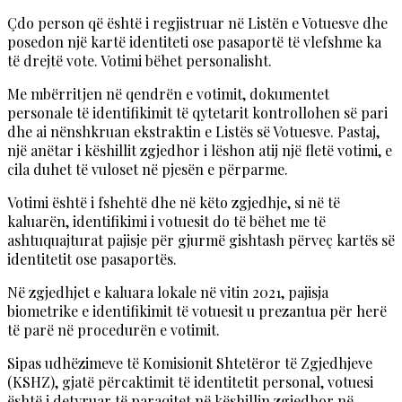
Çdo person që është i regjistruar në Listën e Votuesve dhe
posedon një kartë identiteti ose pasaportë të vlefshme ka
të drejtë vote. Votimi bëhet personalisht.
Me mbërritjen në qendrën e votimit, dokumentet
personale të identifikimit të qytetarit kontrollohen së pari
dhe ai nënshkruan ekstraktin e Listës së Votuesve. Pastaj,
një anëtar i këshillit zgjedhor i lëshon atij një fletë votimi, e
cila duhet të vuloset në pjesën e përparme.
Votimi është i fshehtë dhe në këto zgjedhje, si në të
kaluarën, identifikimi i votuesit do të bëhet me të
ashtuquajturat pajisje për gjurmë gishtash përveç kartës së
identitetit ose pasaportës.
Në zgjedhjet e kaluara lokale në vitin 2021, pajisja
biometrike e identifikimit të votuesit u prezantua për herë
të parë në procedurën e votimit.
Sipas udhëzimeve të Komisionit Shtetëror të Zgjedhjeve
(KSHZ), gjatë përcaktimit të identitetit personal, votuesi
është i detyruar të paraqitet në këshillin zgjedhor në