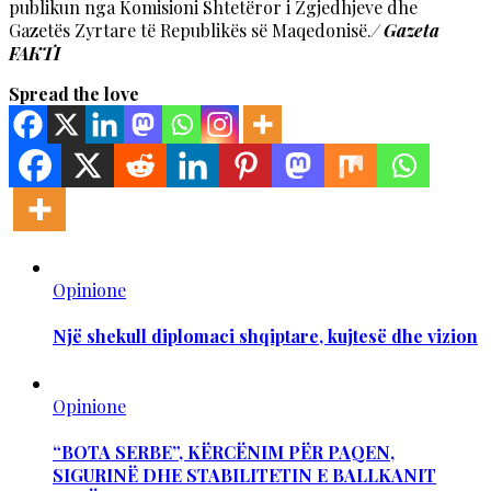
publikun nga Komisioni Shtetëror i Zgjedhjeve dhe
Gazetës Zyrtare të Republikës së Maqedonisë.
/ Gazeta
FAKTI
Spread the love
Opinione
Një shekull diplomaci shqiptare, kujtesë dhe vizion
Opinione
“BOTA SERBE”, KËRCËNIM PËR PAQEN,
SIGURINË DHE STABILITETIN E BALLKANIT