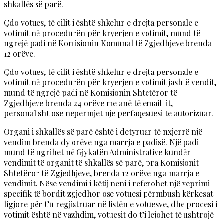
shkallës së parë.
Çdo votues, të cilit i është shkelur e drejta personale e
votimit në procedurën për kryerjen e votimit, mund të
ngrejë padi në Komisionin Komunal të Zgjedhjeve brenda
12 orëve.
Çdo votues, të cilit i është shkelur e drejta personale e
votimit në procedurën për kryerjen e votimit jashtë vendit,
mund të ngrejë padi në Komisionin Shtetëror të
Zgjedhjeve brenda 24 orëve me anë të email-it,
personalisht ose nëpërmjet një përfaqësuesi të autorizuar.
Organi i shkallës së parë është i detyruar të nxjerrë një
vendim brenda dy orëve nga marrja e padisë. Një padi
mund të ngrihet në Gjykatën Administrative kundër
vendimit të organit të shkallës së parë, pra Komisionit
Shtetëror të Zgjedhjeve, brenda 12 orëve nga marrja e
vendimit. Nëse vendimi i këtij neni i referohet një veprimi
specifik të bordit zgjedhor ose votuesi përmbush kërkesat
ligjore për t’u regjistruar në listën e votuesve, dhe procesi i
votimit është në vazhdim, votuesit do t’i lejohet të ushtrojë