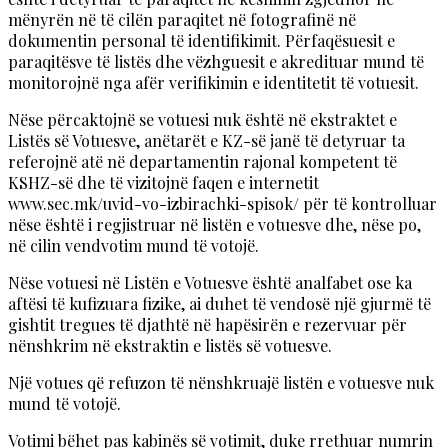
mënyrën në të cilën paraqitet në fotografinë në
dokumentin personal të identifikimit. Përfaqësuesit e
paraqitësve të listës dhe vëzhguesit e akredituar mund të
monitorojnë nga afër verifikimin e identitetit të votuesit.
Nëse përcaktojnë se votuesi nuk është në ekstraktet e
Listës së Votuesve, anëtarët e KZ-së janë të detyruar ta
referojnë atë në departamentin rajonal kompetent të
KSHZ-së dhe të vizitojnë faqen e internetit
www.sec.mk/uvid-vo-izbirachki-spisok/ për të kontrolluar
nëse është i regjistruar në listën e votuesve dhe, nëse po,
në cilin vendvotim mund të votojë.
Nëse votuesi në Listën e Votuesve është analfabet ose ka
aftësi të kufizuara fizike, ai duhet të vendosë një gjurmë të
gishtit tregues të djathtë në hapësirën e rezervuar për
nënshkrim në ekstraktin e listës së votuesve.
Një votues që refuzon të nënshkruajë listën e votuesve nuk
mund të votojë.
Votimi bëhet pas kabinës së votimit, duke rrethuar numrin