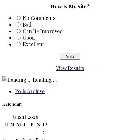
How Is My Site?
No Comments
Bad
Can Be Improved
Good
Excellent
View Results
Loading ...
Polls Archive
Kalendari
Gusht 2026
H
M
M
E
P
S
D
1
2
3
4
5
6
7
8
9