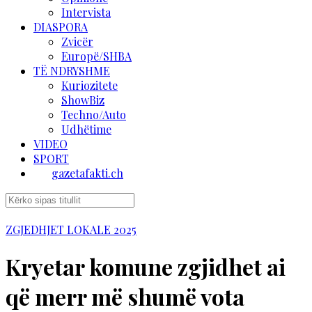
Intervista
DIASPORA
Zvicër
Europë/SHBA
TË NDRYSHME
Kuriozitete
ShowBiz
Techno/Auto
Udhëtime
VIDEO
SPORT
gazetafakti.ch
ZGJEDHJET LOKALE 2025
Kryetar komune zgjidhet ai
që merr më shumë vota