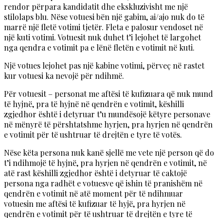
rendor përpara kandidatit dhe ekskluzivisht me një
stilolaps blu. Nëse votuesi bën një gabim, ai/ajo nuk do të
marrë një fletë votimi tjetër. Fleta e palosur vendoset në
një kuti votimi. Votuesit nuk duhet t’i lejohet të largohet
nga qendra e votimit pa e lënë fletën e votimit në kuti.
Një votues lejohet pas një kabine votimi, përveç në rastet
kur votuesi ka nevojë për ndihmë.
Për votuesit – personat me aftësi të kufizuara që nuk mund
të hyjnë, pra të hyjnë në qendrën e votimit, këshilli
zgjedhor është i detyruar t’u mundësojë këtyre personave
në mënyrë të përshtatshme hyrjen, pra hyrjen në qendrën
e votimit për të ushtruar të drejtën e tyre të votës.
Nëse këta persona nuk kanë sjellë me vete një person që do
t’i ndihmojë të hyjnë, pra hyrjen në qendrën e votimit, në
atë rast këshilli zgjedhor është i detyruar të caktojë
persona nga radhët e votuesve që ishin të pranishëm në
qendrën e votimit në atë moment për të ndihmuar
votuesin me aftësi të kufizuar të hyjë, pra hyrjen në
qendrën e votimit për të ushtruar të drejtën e tyre të