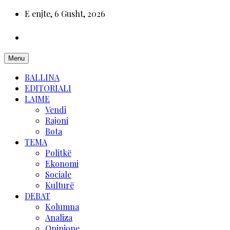
E enjte, 6 Gusht, 2026
Menu
BALLINA
EDITORIALI
LAJME
Vendi
Rajoni
Bota
TEMA
Politkë
Ekonomi
Sociale
Kulturë
DEBAT
Kolumna
Analiza
Opinione