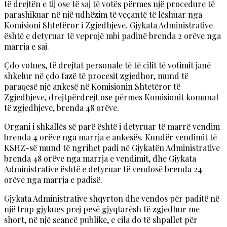
të drejtën e tij ose të saj të votës përmes një procedure të
parashikuar në një udhëzim të veçantë të lëshuar nga
Komisioni Shtetëror i Zgjedhjeve. Gjykata Administrative
është e detyruar të veprojë mbi padinë brenda 2 orëve nga
marrja e saj.
Çdo votues, të drejtat personale të të cilit të votimit janë
shkelur në çdo fazë të procesit zgjedhor, mund të
paraqesë një ankesë në Komisionin Shtetëror të
Zgjedhjeve, drejtpërdrejt ose përmes Komisionit komunal
të zgjedhjeve, brenda 48 orëve.
Organi i shkallës së parë është i detyruar të marrë vendim
brenda 4 orëve nga marrja e ankesës. Kundër vendimit të
KSHZ-së mund të ngrihet padi në Gjykatën Administrative
brenda 48 orëve nga marrja e vendimit, dhe Gjykata
Administrative është e detyruar të vendosë brenda 24
orëve nga marrja e padisë.
Gjykata Administrative shqyrton dhe vendos për paditë në
një trup gjykues prej pesë gjyqtarësh të zgjedhur me
short, në një seancë publike, e cila do të shpallet për