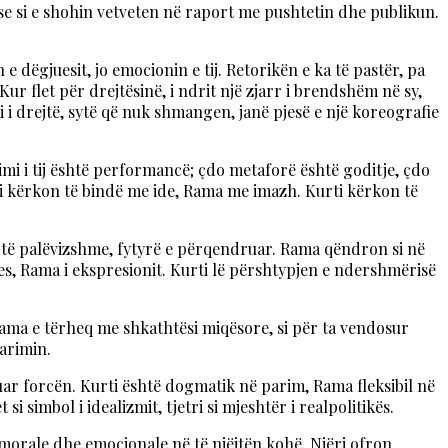
 se si e shohin vetveten në raport me pushtetin dhe publikun.
e dëgjuesit, jo emocionin e tij. Retorikën e ka të pastër, pa
r flet për drejtësinë, i ndrit një zjarr i brendshëm në sy,
i i drejtë, sytë që nuk shmangen, janë pjesë e një koreografie
alimi i tij është performancë; çdo metaforë është goditje, çdo
rti kërkon të bindë me ide, Rama me imazh. Kurti kërkon të
r të palëvizshme, fytyrë e përqendruar. Rama qëndron si në
jes, Rama i ekspresionit. Kurti lë përshtypjen e ndershmërisë
ama e tërheq me shkathtësi miqësore, si për ta vendosur
arimin.
truar forcën. Kurti është dogmatik në parim, Rama fleksibil në
i simbol i idealizmit, tjetri si mjeshtër i realpolitikës.
ë morale dhe emocionale në të njëjtën kohë. Njëri ofron