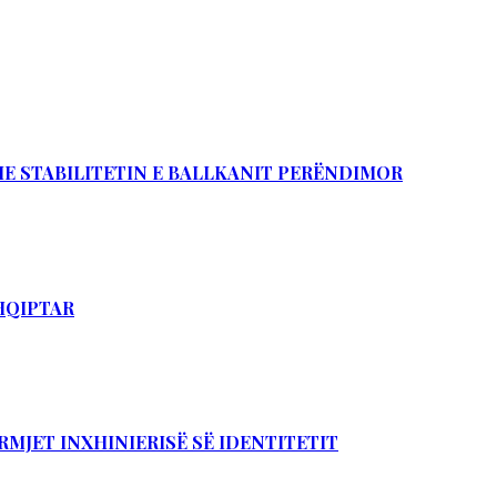
DHE STABILITETIN E BALLKANIT PERËNDIMOR
SHQIPTAR
RMJET INXHINIERISË SË IDENTITETIT