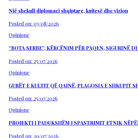
Një shekull diplomaci shqiptare, kujtesë dhe vizion
Posted on: 03/08/2026
Opinione
“BOTA SERBE”, KËRCËNIM PËR PAQEN, SIGURINË 
Posted on: 25/07/2026
Opinione
GURËT E KULTIT QË QAJNË, PLAGOSJA E SHKUPIT 
Posted on: 25/07/2026
Opinione
PROJEKTI I PADUKSHËM I SPASTRIMIT ETNIK NËPË
Posted on: 20/07/2026