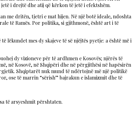
etë i drejtë dhe atij që kërkon të jetë i efektshëm.
me dritën, tjetri e mat hijen. Në një botë ideale, ndoshta
le të Ramës. Por politika, si gjithmonë, është art i të
ë të lëkundet mes dy skajeve të së njëjtës pyetje: a është më i
ibuohej dy vizioneve për të ardhmen e Kosovës; njërës të
humë, në Kosovë, në Shqipëri dhe në përgjithësi në hapësirën
ergjetik. Shqiptarët nuk mund të ndërtojnë më një politikë
or, ose të marrin “sërish” bajrakun e islamizmit dhe të
sa të arsyeshmit përshtaten.