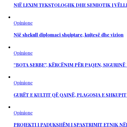
NJË LEXIM TEKSTOLOGJIK DHE SEMIOTIK I VËLL
Opinione
Një shekull diplomaci shqiptare, kujtesë dhe vizion
Opinione
“BOTA SERBE”, KËRCËNIM PËR PAQEN, SIGURIN
Opinione
GURËT E KULTIT QË QAJNË, PLAGOSJA E SHKUPI
Opinione
PROJEKTI I PADUKSHËM I SPASTRIMIT ETNIK NË