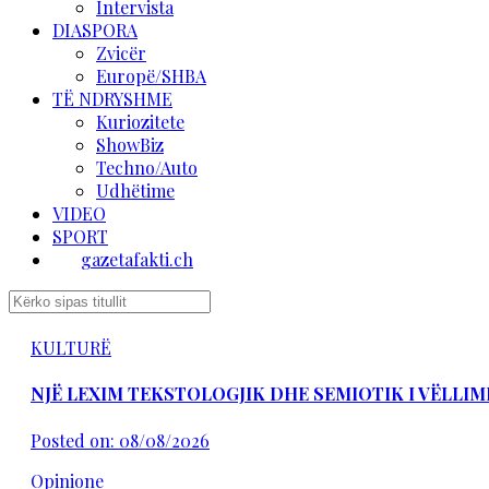
Intervista
DIASPORA
Zvicër
Europë/SHBA
TË NDRYSHME
Kuriozitete
ShowBiz
Techno/Auto
Udhëtime
VIDEO
SPORT
gazetafakti.ch
KULTURË
NJË LEXIM TEKSTOLOGJIK DHE SEMIOTIK I VËLLIM
Posted on: 08/08/2026
Opinione