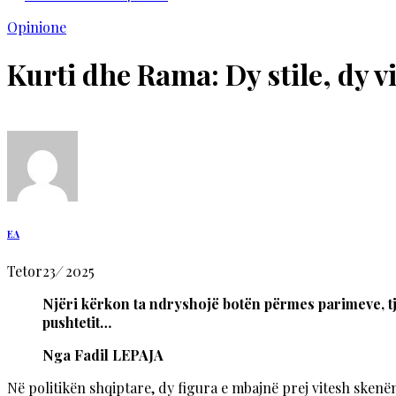
Opinione
Kurti dhe Rama: Dy stile, dy v
EA
Tetor
23
/
2025
Njëri kërkon ta ndryshojë botën përmes parimeve, tje
pushtetit…
Nga Fadil LEPAJA
Në politikën shqiptare, dy figura e mbajnë prej vitesh skenën 