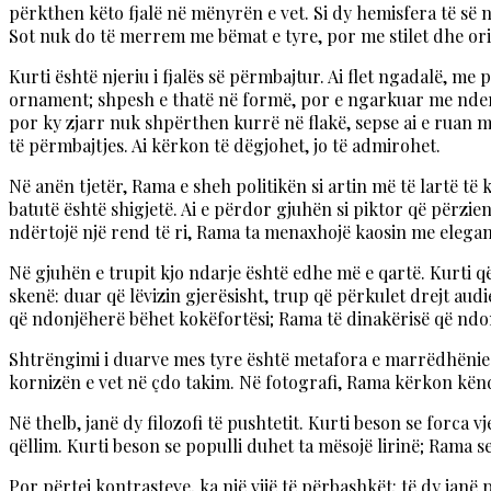
përkthen këto fjalë në mënyrën e vet. Si dy hemisfera të së 
Sot nuk do të merrem me bëmat e tyre, por me stilet dhe orie
Kurti është njeriu i fjalës së përmbajtur. Ai flet ngadalë, me
ornament; shpesh e thatë në formë, por e ngarkuar me ndershmë
por ky zjarr nuk shpërthen kurrë në flakë, sepse ai e ruan me 
të përmbajtjes. Ai kërkon të dëgjohet, jo të admirohet.
Në anën tjetër, Rama e sheh politikën si artin më të lartë të 
batutë është shigjetë. Ai e përdor gjuhën si piktor që përzi
ndërtojë një rend të ri, Rama ta menaxhojë kaosin me elegan
Në gjuhën e trupit kjo ndarje është edhe më e qartë. Kurti 
skenë: duar që lëvizin gjerësisht, trup që përkulet drejt au
që ndonjëherë bëhet kokëfortësi; Rama të dinakërisë që ndo
Shtrëngimi i duarve mes tyre është metafora e marrëdhënies 
kornizën e vet në çdo takim. Në fotografi, Rama kërkon kënd
Në thelb, janë dy filozofi të pushtetit. Kurti beson se forca 
qëllim. Kurti beson se populli duhet ta mësojë lirinë; Rama se 
Por përtej kontrasteve, ka një vijë të përbashkët: të dy janë