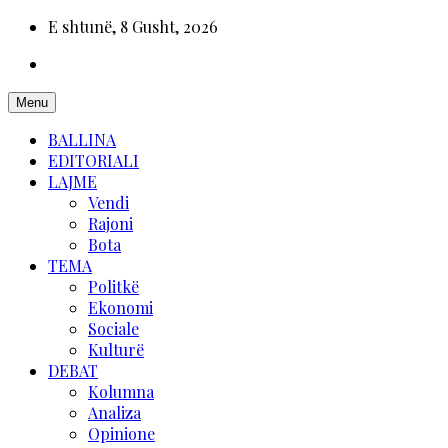
E shtunë, 8 Gusht, 2026
Menu
BALLINA
EDITORIALI
LAJME
Vendi
Rajoni
Bota
TEMA
Politkë
Ekonomi
Sociale
Kulturë
DEBAT
Kolumna
Analiza
Opinione