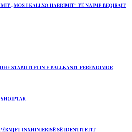
IMIT „MOS I KALLXO HARRIMIT“ TË NAIME BEQIRAJT
Ë DHE STABILITETIN E BALLKANIT PERËNDIMOR
T SHQIPTAR
PËRMJET INXHINIERISË SË IDENTITETIT