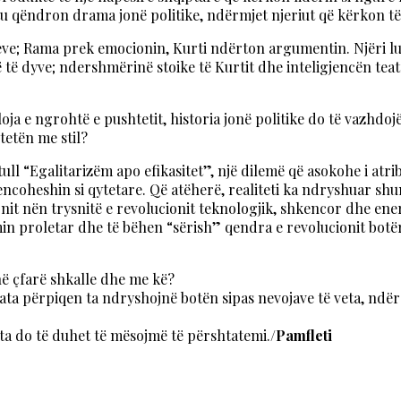
tu qëndron drama jonë politike, ndërmjet njeriut që kërkon të j
; Rama prek emocionin, Kurti ndërton argumentin. Njëri luan 
të dyve; ndershmërinë stoike të Kurtit dhe inteligjencën teatra
abloja e ngrohtë e pushtetit, historia jonë politike do të vazhdoj
rtetën me stil?
ull “Egalitarizëm apo efikasitet”, një dilemë që asokohe i atr
erencoheshin si qytetare. Që atëherë, realiteti ka ndryshuar s
onit nën trysnitë e revolucionit teknologjik, shkencor dhe en
in proletar dhe të bëhen “sërish” qendra e revolucionit botër
në çfarë shkalle dhe me kë?
 ata përpiqen ta ndryshojnë botën sipas nevojave të veta, ndër
ta do të duhet të mësojmë të përshtatemi./
Pamfleti