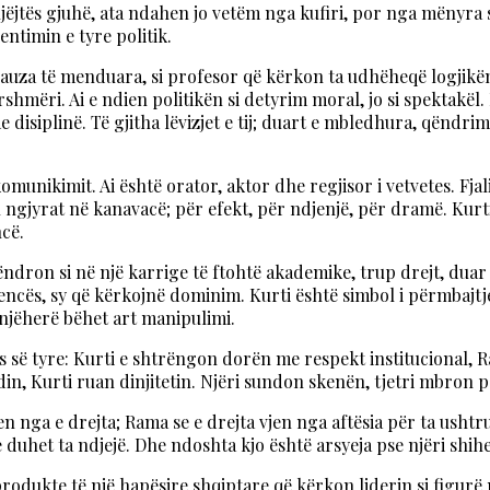
njëjtës gjuhë, ata ndahen jo vetëm nga kufiri, por nga mënyra
ntimin e tyre politik.
 pauza të menduara, si profesor që kërkon ta udhëheqë logjikën 
ri. Ai e ndien politikën si detyrim moral, jo si spektakël. Ku
disiplinë. Të gjitha lëvizjet e tij; duart e mbledhura, qëndrim
komunikimit. Ai është orator, aktor dhe regjisor i vetvetes. Fj
en ngjyrat në kanavacë; për efekt, për ndjenjë, për dramë. Ku
cë.
qëndron si në një karrige të ftohtë akademike, trup drejt, dua
diencës, sy që kërkojnë dominim. Kurti është simbol i përmbajt
njëherë bëhet art manipulimi.
së tyre: Kurti e shtrëngon dorën me respekt institucional, R
in, Kurti ruan dinjitetin. Njëri sundon skenën, tjetri mbron p
vjen nga e drejta; Rama se e drejta vjen nga aftësia për ta ush
duhet ta ndjejë. Dhe ndoshta kjo është arsyeja pse njëri shihet s
 produkte të një hapësire shqiptare që kërkon liderin si figur