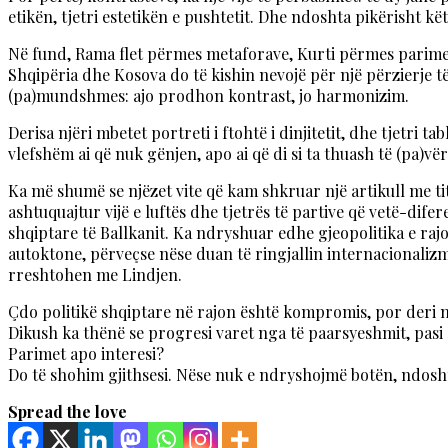
etikën, tjetri estetikën e pushtetit. Dhe ndoshta pikërisht kë
Në fund, Rama flet përmes metaforave, Kurti përmes parimeve
Shqipëria dhe Kosova do të kishin nevojë për një përzierje të 
(pa)mundshmes: ajo prodhon kontrast, jo harmonizim.
Derisa njëri mbetet portreti i ftohtë i dinjitetit, dhe tjetri t
vlefshëm ai që nuk gënjen, apo ai që di si ta thuash të (pa)vë
Ka më shumë se njëzet vite që kam shkruar një artikull me tit
ashtuquajtur vijë e luftës dhe tjetrës të partive që vetë-dif
shqiptare të Ballkanit. Ka ndryshuar edhe gjeopolitika e raj
autoktone, përveçse nëse duan të ringjallin internacionalizm
rreshtohen me Lindjen.
Çdo politikë shqiptare në rajon është kompromis, por deri 
Dikush ka thënë se progresi varet nga të paarsyeshmit, pasi
Parimet apo interesi?
Do të shohim gjithsesi. Nëse nuk e ndryshojmë botën, ndosh
Spread the love