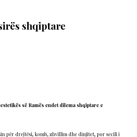
sirës shqiptare
e estetikës së Ramës endet dilema shqiptare e
 për drejtësi, komb, zhvillim dhe dinjitet, por secili i