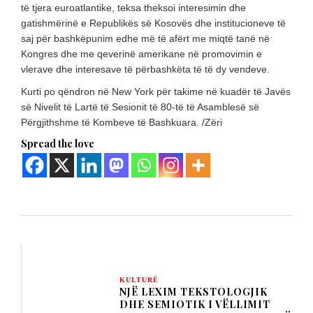
të tjera euroatlantike, teksa theksoi interesimin dhe
gatishmërinë e Republikës së Kosovës dhe institucioneve të
saj për bashkëpunim edhe më të afërt me miqtë tanë në
Kongres dhe me qeverinë amerikane në promovimin e
vlerave dhe interesave të përbashkëta të të dy vendeve.
Kurti po qëndron në New York për takime në kuadër të Javës
së Nivelit të Lartë të Sesionit të 80-të të Asamblesë së
Përgjithshme të Kombeve të Bashkuara. /Zëri
Spread the love
KULTURË
NJË LEXIM TEKSTOLOGJIK
DHE SEMIOTIK I VËLLIMIT