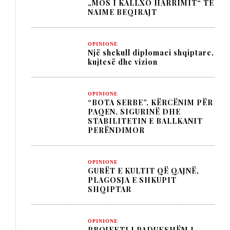
„MOS I KALLXO HARRIMIT“ TË
NAIME BEQIRAJT
OPINIONE
Një shekull diplomaci shqiptare,
kujtesë dhe vizion
OPINIONE
“BOTA SERBE”, KËRCËNIM PËR
PAQEN, SIGURINË DHE
STABILITETIN E BALLKANIT
PERËNDIMOR
OPINIONE
GURËT E KULTIT QË QAJNË,
PLAGOSJA E SHKUPIT
SHQIPTAR
OPINIONE
PROJEKTI I PADUKSHËM I