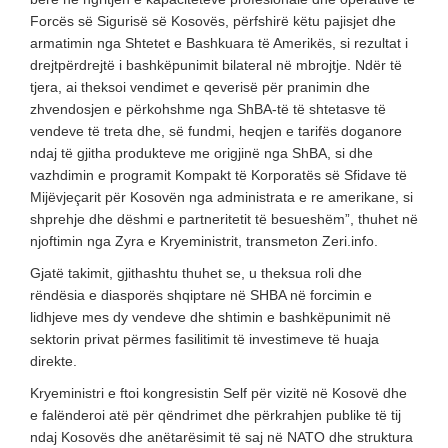
Forcës së Sigurisë së Kosovës, përfshirë këtu pajisjet dhe
armatimin nga Shtetet e Bashkuara të Amerikës, si rezultat i
drejtpërdrejtë i bashkëpunimit bilateral në mbrojtje. Ndër të
tjera, ai theksoi vendimet e qeverisë për pranimin dhe
zhvendosjen e përkohshme nga ShBA-të të shtetasve të
vendeve të treta dhe, së fundmi, heqjen e tarifës doganore
ndaj të gjitha produkteve me origjinë nga ShBA, si dhe
vazhdimin e programit Kompakt të Korporatës së Sfidave të
Mijëvjeçarit për Kosovën nga administrata e re amerikane, si
shprehje dhe dëshmi e partneritetit të besueshëm”, thuhet në
njoftimin nga Zyra e Kryeministrit, transmeton Zeri.info.
Gjatë takimit, gjithashtu thuhet se, u theksua roli dhe
rëndësia e diasporës shqiptare në SHBA në forcimin e
lidhjeve mes dy vendeve dhe shtimin e bashkëpunimit në
sektorin privat përmes fasilitimit të investimeve të huaja
direkte.
Kryeministri e ftoi kongresistin Self për vizitë në Kosovë dhe
e falënderoi atë për qëndrimet dhe përkrahjen publike të tij
ndaj Kosovës dhe anëtarësimit të saj në NATO dhe struktura