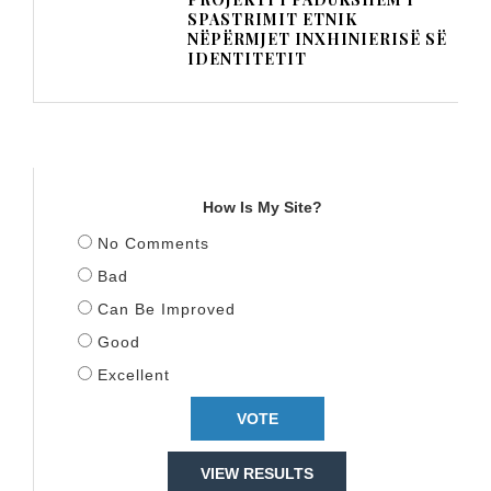
SPASTRIMIT ETNIK
NËPËRMJET INXHINIERISË SË
IDENTITETIT
TITULLI
How Is My Site?
No Comments
Bad
Can Be Improved
Good
Excellent
VIEW RESULTS