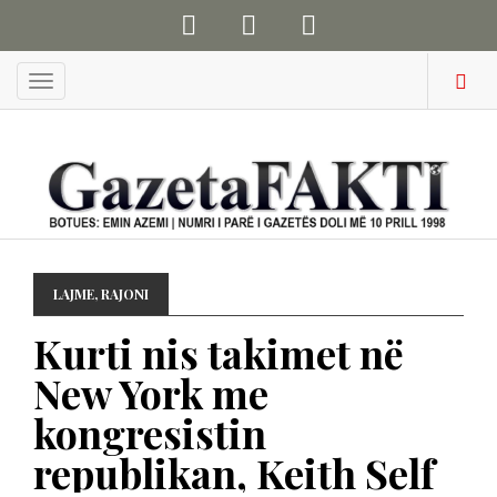
Menu
LAJME
,
RAJONI
Kurti nis takimet në
New York me
kongresistin
republikan, Keith Self