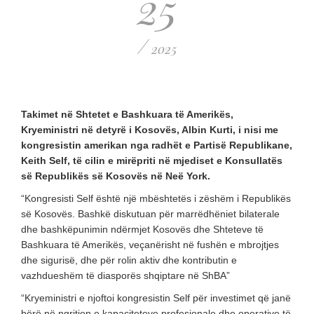
25
/
2025
Takimet në Shtetet e Bashkuara të Amerikës,
Kryeministri në detyrë i Kosovës, Albin Kurti, i nisi me
kongresistin amerikan nga radhët e Partisë Republikane,
Keith Self, të cilin e mirëpriti në mjediset e Konsullatës
së Republikës së Kosovës në Neë York.
“Kongresisti Self është një mbështetës i zëshëm i Republikës
së Kosovës. Bashkë diskutuan për marrëdhëniet bilaterale
dhe bashkëpunimin ndërmjet Kosovës dhe Shteteve të
Bashkuara të Amerikës, veçanërisht në fushën e mbrojtjes
dhe sigurisë, dhe për rolin aktiv dhe kontributin e
vazhdueshëm të diasporës shqiptare në ShBA”
“Kryeministri e njoftoi kongresistin Self për investimet që janë
bërë në ngritjen e kapaciteteve profesionale dhe operative të