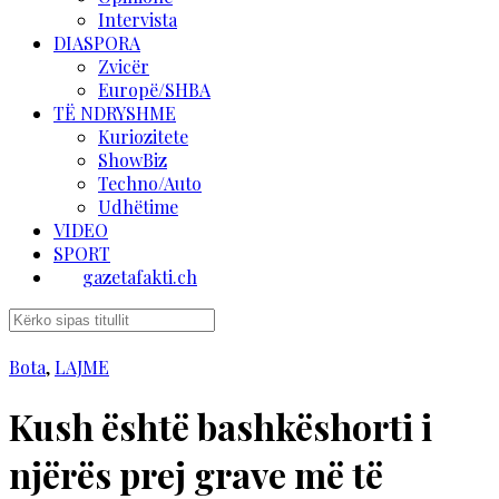
Intervista
DIASPORA
Zvicër
Europë/SHBA
TË NDRYSHME
Kuriozitete
ShowBiz
Techno/Auto
Udhëtime
VIDEO
SPORT
gazetafakti.ch
Bota
,
LAJME
Kush është bashkëshorti i
njërës prej grave më të