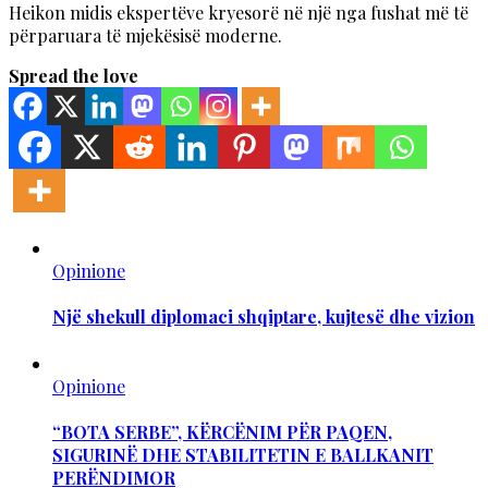
Heikon midis ekspertëve kryesorë në një nga fushat më të
përparuara të mjekësisë moderne.
Spread the love
Opinione
Një shekull diplomaci shqiptare, kujtesë dhe vizion
Opinione
“BOTA SERBE”, KËRCËNIM PËR PAQEN,
SIGURINË DHE STABILITETIN E BALLKANIT
PERËNDIMOR