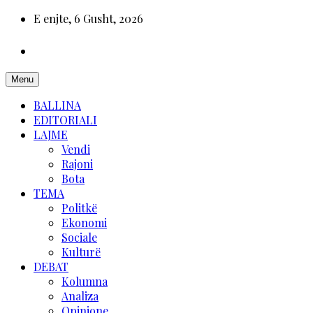
E enjte, 6 Gusht, 2026
Menu
BALLINA
EDITORIALI
LAJME
Vendi
Rajoni
Bota
TEMA
Politkë
Ekonomi
Sociale
Kulturë
DEBAT
Kolumna
Analiza
Opinione