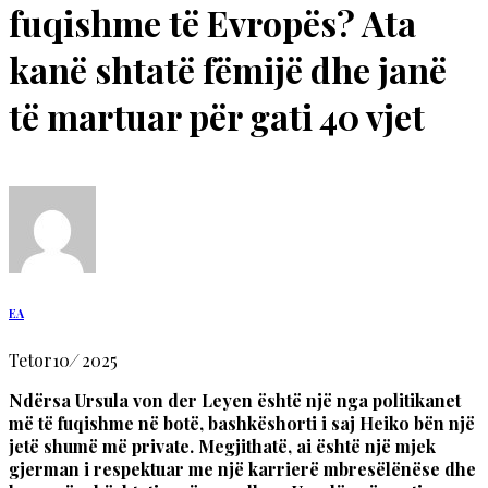
fuqishme të Evropës? Ata
kanë shtatë fëmijë dhe janë
të martuar për gati 40 vjet
EA
Tetor
10
/
2025
Ndërsa Ursula von der Leyen është një nga politikanet
më të fuqishme në botë, bashkëshorti i saj Heiko bën një
jetë shumë më private. Megjithatë, ai është një mjek
gjerman i respektuar me një karrierë mbresëlënëse dhe