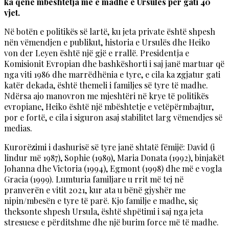
ka qenë mbështetja më e madhe e Ursulës për gati 40
vjet.
Në botën e politikës së lartë, ku jeta private është shpesh
nën vëmendjen e publikut, historia e Ursulës dhe Heiko
von der Leyen është një gjë e rrallë. Presidentja e
Komisionit Evropian dhe bashkëshorti i saj janë martuar që
nga viti 1986 dhe marrëdhënia e tyre, e cila ka zgjatur gati
katër dekada, është themeli i familjes së tyre të madhe.
Ndërsa ajo manovron me mjeshtëri në krye të politikës
evropiane, Heiko është një mbështetje e vetëpërmbajtur,
por e fortë, e cila i siguron asaj stabilitet larg vëmendjes së
medias.
Kurorëzimi i dashurisë së tyre janë shtatë fëmijë: David (i
lindur më 1987), Sophie (1989), Maria Donata (1992), binjakët
Johanna dhe Victoria (1994), Egmont (1998) dhe më e vogla
Gracia (1999). Lumturia familjare u rrit më tej në
pranverën e vitit 2021, kur ata u bënë gjyshër me
nipin/mbesën e tyre të parë. Kjo familje e madhe, siç
theksonte shpesh Ursula, është shpëtimi i saj nga jeta
stresuese e përditshme dhe një burim force më të madhe.