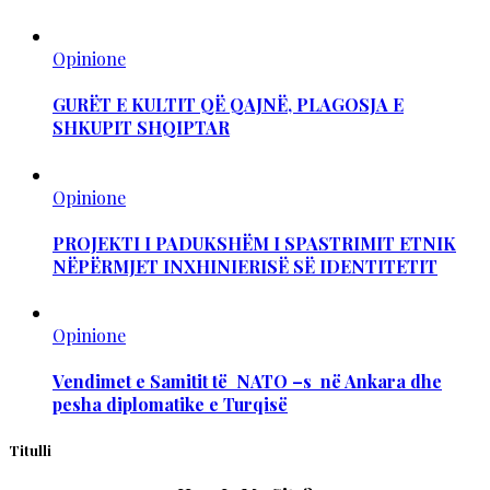
Opinione
GURËT E KULTIT QË QAJNË, PLAGOSJA E
SHKUPIT SHQIPTAR
Opinione
PROJEKTI I PADUKSHËM I SPASTRIMIT ETNIK
NËPËRMJET INXHINIERISË SË IDENTITETIT
Opinione
Vendimet e Samitit të NATO –s në Ankara dhe
pesha diplomatike e Turqisë
Titulli