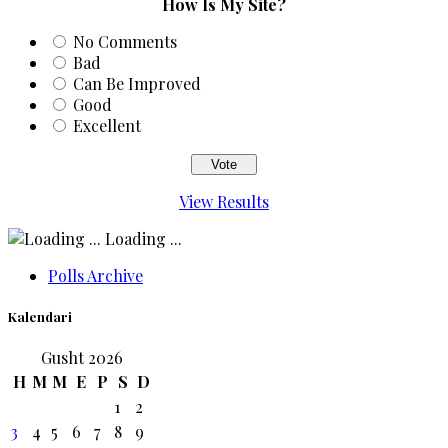
How Is My Site?
No Comments
Bad
Can Be Improved
Good
Excellent
View Results
Loading ...
Polls Archive
Kalendari
Gusht 2026
H
M
M
E
P
S
D
1
2
3
4
5
6
7
8
9