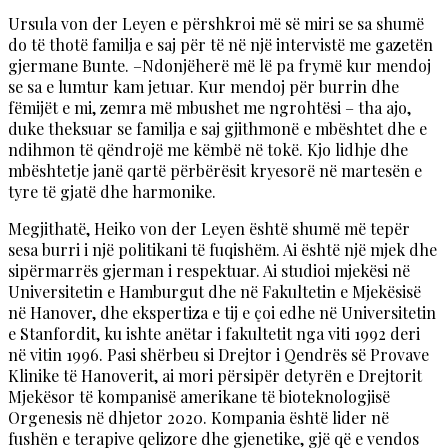
Ursula von der Leyen e përshkroi më së miri se sa shumë
do të thotë familja e saj për të në një intervistë me gazetën
gjermane Bunte. –Ndonjëherë më lë pa frymë kur mendoj
se sa e lumtur kam jetuar. Kur mendoj për burrin dhe
fëmijët e mi, zemra më mbushet me ngrohtësi – tha ajo,
duke theksuar se familja e saj gjithmonë e mbështet dhe e
ndihmon të qëndrojë me këmbë në tokë. Kjo lidhje dhe
mbështetje janë qartë përbërësit kryesorë në martesën e
tyre të gjatë dhe harmonike.
Megjithatë, Heiko von der Leyen është shumë më tepër
sesa burri i një politikani të fuqishëm. Ai është një mjek dhe
sipërmarrës gjerman i respektuar. Ai studioi mjekësi në
Universitetin e Hamburgut dhe në Fakultetin e Mjekësisë
në Hanover, dhe ekspertiza e tij e çoi edhe në Universitetin
e Stanfordit, ku ishte anëtar i fakultetit nga viti 1992 deri
në vitin 1996. Pasi shërbeu si Drejtor i Qendrës së Provave
Klinike të Hanoverit, ai mori përsipër detyrën e Drejtorit
Mjekësor të kompanisë amerikane të bioteknologjisë
Orgenesis në dhjetor 2020. Kompania është lider në
fushën e terapive qelizore dhe gjenetike, gjë që e vendos