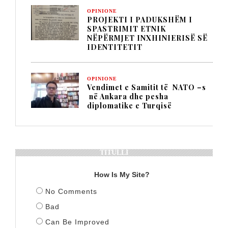
OPINIONE
PROJEKTI I PADUKSHËM I
SPASTRIMIT ETNIK
NËPËRMJET INXHINIERISË SË
IDENTITETIT
OPINIONE
Vendimet e Samitit të NATO –s
në Ankara dhe pesha
diplomatike e Turqisë
TITULLI
How Is My Site?
No Comments
Bad
Can Be Improved