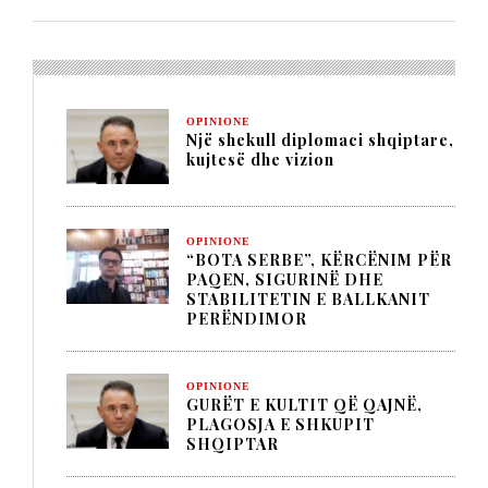
OPINIONE
Një shekull diplomaci shqiptare,
kujtesë dhe vizion
OPINIONE
“BOTA SERBE”, KËRCËNIM PËR
PAQEN, SIGURINË DHE
STABILITETIN E BALLKANIT
PERËNDIMOR
OPINIONE
GURËT E KULTIT QË QAJNË,
PLAGOSJA E SHKUPIT
SHQIPTAR