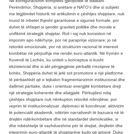
Në konfiguracionin kompleks gjeopolitik të Ballkani
Perëndimor, Shqipëria, si anëtare e NATO’s dhe si subjekt
me legjitimitet historik në artikulimin e çështjes shqiptare, nuk
mund të mbetet thjesht garantuese e sigurisë formale, por
duhet të shfaqet si qendër graviteti politike dhe morale e
unifikimit strategjik shqiptar. Roli i saj nuk konsiston në
imponim apo ndërhyrje, por në paraprirje vizionare; jo në
retorikë emocionale, por në strukturim racional të interesit
kombëtar në përputhje me rendin euro-atlantik. Në frymën e
Kuvendi të Lezhës, ku uniteti u konceptua si kusht
ekzistencial dhe si akt përgjegjësie përballë rreziqeve të
kohës, Shqipëria duhet të jetë sot promotore e një platforme
të përbashkët që e tejkalon fragmentarizimin institucional dhe
dallimet partiake, duke i orientuar energjitë kombëtare drejt
një strategjie koherente dhe afatgjatë. Përkujdesi ndaj
çështjes shqiptare nuk nënkupton retorikë mbrojtëse, por
veprim të institucionalizuar: diplomaci të koordinuar, aktivizim
të potencialit akademik, ndërtim narrativesh të bazuara në të
drejtën ndërkombëtare dhe në standardet demokratike, si
dhe mbështetje të vazhdueshme për të drejtat, dinjitetin dhe
integrimin euro-atlantik të shqiptarëve kudo që jetojnë. Duke