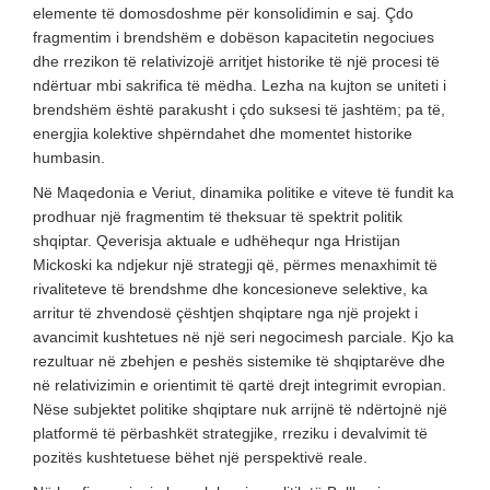
elemente të domosdoshme për konsolidimin e saj. Çdo
fragmentim i brendshëm e dobëson kapacitetin negociues
dhe rrezikon të relativizojë arritjet historike të një procesi të
ndërtuar mbi sakrifica të mëdha. Lezha na kujton se uniteti i
brendshëm është parakusht i çdo suksesi të jashtëm; pa të,
energjia kolektive shpërndahet dhe momentet historike
humbasin.
Në Maqedonia e Veriut, dinamika politike e viteve të fundit ka
prodhuar një fragmentim të theksuar të spektrit politik
shqiptar. Qeverisja aktuale e udhëhequr nga Hristijan
Mickoski ka ndjekur një strategji që, përmes menaxhimit të
rivaliteteve të brendshme dhe koncesioneve selektive, ka
arritur të zhvendosë çështjen shqiptare nga një projekt i
avancimit kushtetues në një seri negocimesh parciale. Kjo ka
rezultuar në zbehjen e peshës sistemike të shqiptarëve dhe
në relativizimin e orientimit të qartë drejt integrimit evropian.
Nëse subjektet politike shqiptare nuk arrijnë të ndërtojnë një
platformë të përbashkët strategjike, rreziku i devalvimit të
pozitës kushtetuese bëhet një perspektivë reale.