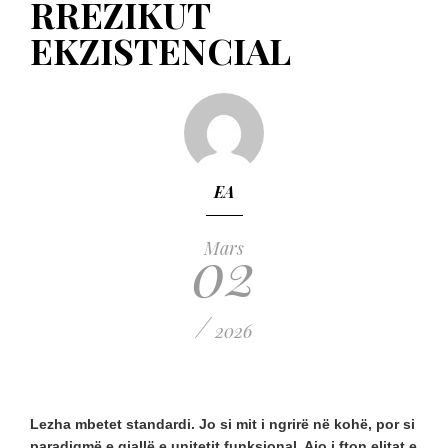
RREZIKUT
EKZISTENCIAL
EA
02
Mars
/
2026
Lezha mbetet standardi. Jo si mit i ngrirë në kohë, por si
paradigmë e gjallë e unitetit funksional. Ajo i fton elitat e