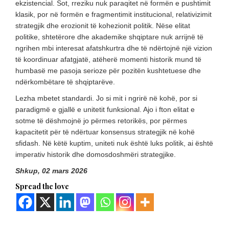
ekzistencial. Sot, rreziku nuk paraqitet në formën e pushtimit
klasik, por në formën e fragmentimit institucional, relativizimit
strategjik dhe erozionit të kohezionit politik. Nëse elitat
politike, shtetërore dhe akademike shqiptare nuk arrijnë të
ngrihen mbi interesat afatshkurtra dhe të ndërtojnë një vizion
të koordinuar afatgjatë, atëherë momenti historik mund të
humbasë me pasoja serioze për pozitën kushtetuese dhe
ndërkombëtare të shqiptarëve.
Lezha mbetet standardi. Jo si mit i ngrirë në kohë, por si
paradigmë e gjallë e unitetit funksional. Ajo i fton elitat e
sotme të dëshmojnë jo përmes retorikës, por përmes
kapacitetit për të ndërtuar konsensus strategjik në kohë
sfidash. Në këtë kuptim, uniteti nuk është luks politik, ai është
imperativ historik dhe domosdoshmëri strategjike.
Shkup, 02 mars 2026
Spread the love