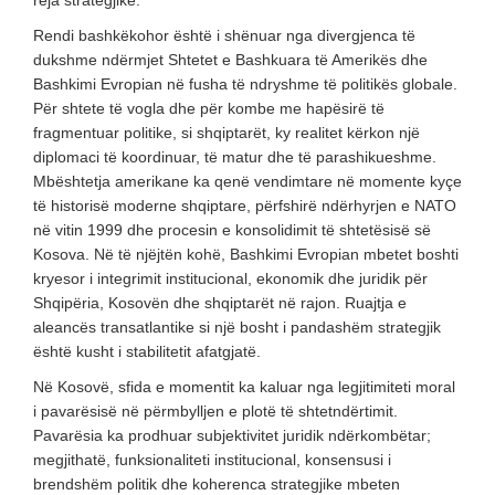
reja strategjike.
Rendi bashkëkohor është i shënuar nga divergjenca të
dukshme ndërmjet Shtetet e Bashkuara të Amerikës dhe
Bashkimi Evropian në fusha të ndryshme të politikës globale.
Për shtete të vogla dhe për kombe me hapësirë të
fragmentuar politike, si shqiptarët, ky realitet kërkon një
diplomaci të koordinuar, të matur dhe të parashikueshme.
Mbështetja amerikane ka qenë vendimtare në momente kyçe
të historisë moderne shqiptare, përfshirë ndërhyrjen e NATO
në vitin 1999 dhe procesin e konsolidimit të shtetësisë së
Kosova. Në të njëjtën kohë, Bashkimi Evropian mbetet boshti
kryesor i integrimit institucional, ekonomik dhe juridik për
Shqipëria, Kosovën dhe shqiptarët në rajon. Ruajtja e
aleancës transatlantike si një bosht i pandashëm strategjik
është kusht i stabilitetit afatgjatë.
Në Kosovë, sfida e momentit ka kaluar nga legjitimiteti moral
i pavarësisë në përmbylljen e plotë të shtetndërtimit.
Pavarësia ka prodhuar subjektivitet juridik ndërkombëtar;
megjithatë, funksionaliteti institucional, konsensusi i
brendshëm politik dhe koherenca strategjike mbeten