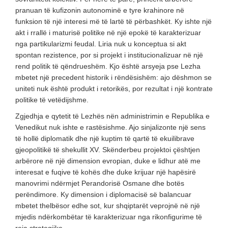
pranuan të kufizonin autonominë e tyre krahinore në
funksion të një interesi më të lartë të përbashkët. Ky ishte një
akt i rrallë i maturisë politike në një epokë të karakterizuar
nga partikularizmi feudal. Liria nuk u konceptua si akt
spontan rezistence, por si projekt i institucionalizuar në një
rend politik të qëndrueshëm. Kjo është arsyeja pse Lezha
mbetet një precedent historik i rëndësishëm: ajo dëshmon se
uniteti nuk është produkt i retorikës, por rezultat i një kontrate
politike të vetëdijshme.
Zgjedhja e qytetit të Lezhës nën administrimin e Republika e
Venedikut nuk ishte e rastësishme. Ajo sinjalizonte një sens
të hollë diplomatik dhe një kuptim të qartë të ekuilibrave
gjeopolitikë të shekullit XV. Skënderbeu projektoi çështjen
arbërore në një dimension evropian, duke e lidhur atë me
interesat e fuqive të kohës dhe duke krijuar një hapësirë
manovrimi ndërmjet Perandorisë Osmane dhe botës
perëndimore. Ky dimension i diplomacisë së balancuar
mbetet thelbësor edhe sot, kur shqiptarët veprojnë në një
mjedis ndërkombëtar të karakterizuar nga rikonfigurime të