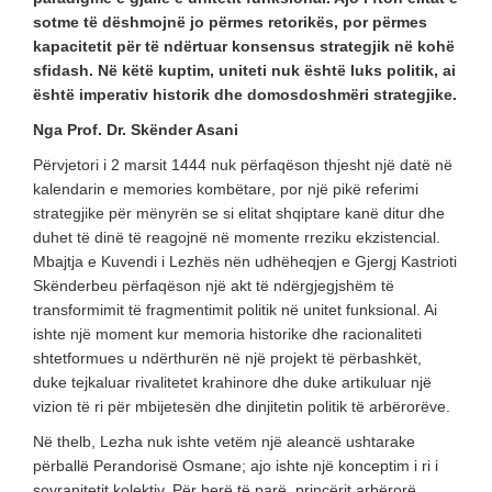
sotme të dëshmojnë jo përmes retorikës, por përmes
kapacitetit për të ndërtuar konsensus strategjik në kohë
sfidash. Në këtë kuptim, uniteti nuk është luks politik, ai
është imperativ historik dhe domosdoshmëri strategjike.
Nga Prof. Dr. Skënder Asani
Përvjetori i 2 marsit 1444 nuk përfaqëson thjesht një datë në
kalendarin e memories kombëtare, por një pikë referimi
strategjike për mënyrën se si elitat shqiptare kanë ditur dhe
duhet të dinë të reagojnë në momente rreziku ekzistencial.
Mbajtja e Kuvendi i Lezhës nën udhëheqjen e Gjergj Kastrioti
Skënderbeu përfaqëson një akt të ndërgjegjshëm të
transformimit të fragmentimit politik në unitet funksional. Ai
ishte një moment kur memoria historike dhe racionaliteti
shtetformues u ndërthurën në një projekt të përbashkët,
duke tejkaluar rivalitetet krahinore dhe duke artikuluar një
vizion të ri për mbijetesën dhe dinjitetin politik të arbërorëve.
Në thelb, Lezha nuk ishte vetëm një aleancë ushtarake
përballë Perandorisë Osmane; ajo ishte një konceptim i ri i
sovranitetit kolektiv. Për herë të parë, princërit arbërorë