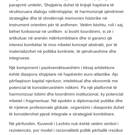
paraprirë unitetin, Shqipëria duhet të krijojë hapësira të
strukturuara dialogu ndërshqiptar, të harmonizojë qëndrimet
strategjike dhe të shndërrojë memorien historike në
instrument orientimi për të ardhmen. Vetëm kështu, roli i saj
bëhet funksional në unifikim: si bosht koordinimi, si zë i
artikuluar në arenën ndërkombëtare dhe si garanci që
interesi kombëtar të mos mbetet koncept abstrakt, por të
materializohet në politika konkrete, të qëndrueshme dhe
integruese.
Një komponent i pazëvendësueshëm i kësaj arkitekture
është diaspora shqiptare në hapësirën euro-atlantike. Ajo
përfaqëson kapital njerëzor, intelektual dhe ekonomik me
potencial të konsiderueshëm ndikimi. Pa një platformë të
harmonizuar lobimi dhe koordinimi institucional, ky potencial
mbetet i fragmentuar. Në epokën e diplomacisë publike dhe
të rrjeteve profesionale globale, organizimi i diasporës duhet
të konsiderohet pjesë integrale e strategjisë kombëtare.
Në përfundim, Kuvendi i Lezhës nuk është vetëm simbol i
rezistencës, por model i racionalitetit politik përballë rrezikut