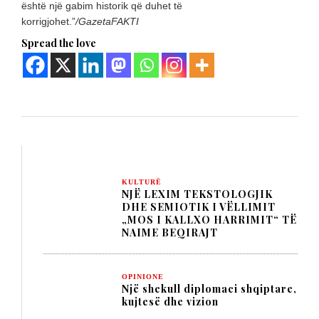
është një gabim historik që duhet të
korrigjohet.”
/GazetaFAKTI
Spread the love
KULTURË
NJË LEXIM TEKSTOLOGJIK
DHE SEMIOTIK I VËLLIMIT
„MOS I KALLXO HARRIMIT“ TË
NAIME BEQIRAJT
OPINIONE
Një shekull diplomaci shqiptare,
kujtesë dhe vizion