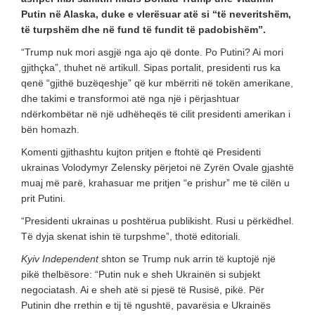
Putin në Alaska, duke e vlerësuar atë si “të neveritshëm,
të turpshëm dhe në fund të fundit të padobishëm”.
“Trump nuk mori asgjë nga ajo që donte. Po Putini? Ai mori
gjithçka”, thuhet në artikull. Sipas portalit, presidenti rus ka
qenë “gjithë buzëqeshje” që kur mbërriti në tokën amerikane,
dhe takimi e transformoi atë nga një i përjashtuar
ndërkombëtar në një udhëheqës të cilit presidenti amerikan i
bën homazh.
Komenti gjithashtu kujton pritjen e ftohtë që Presidenti
ukrainas Volodymyr Zelensky përjetoi në Zyrën Ovale gjashtë
muaj më parë, krahasuar me pritjen “e prishur” me të cilën u
prit Putini.
“Presidenti ukrainas u poshtërua publikisht. Rusi u përkëdhel.
Të dyja skenat ishin të turpshme”, thotë editoriali.
Kyiv Independent
shton se Trump nuk arrin të kuptojë një
pikë thelbësore: “Putin nuk e sheh Ukrainën si subjekt
negociatash. Ai e sheh atë si pjesë të Rusisë, pikë. Për
Putinin dhe rrethin e tij të ngushtë, pavarësia e Ukrainës