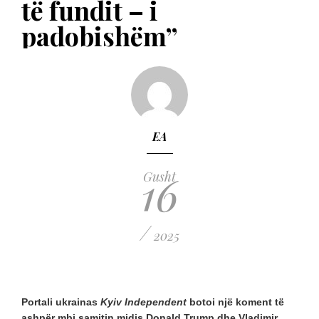
të fundit – i
padobishëm”
EA
16
Gusht
/
2025
Portali ukrainas
Kyiv Independent
botoi një koment të
ashpër mbi samitin midis Donald Trump dhe Vladimir