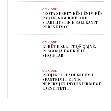
OPINIONE
“BOTA SERBE”, KËRCËNIM PËR
PAQEN, SIGURINË DHE
STABILITETIN E BALLKANIT
PERËNDIMOR
OPINIONE
GURËT E KULTIT QË QAJNË,
PLAGOSJA E SHKUPIT
SHQIPTAR
OPINIONE
PROJEKTI I PADUKSHËM I
SPASTRIMIT ETNIK
NËPËRMJET INXHINIERISË SË
IDENTITETIT