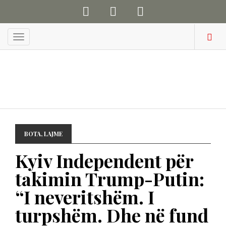
Menu
BOTA
,
LAJME
Kyiv Independent për
takimin Trump-Putin:
“I neveritshëm. I
turpshëm. Dhe në fund