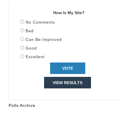
TITULLI
How Is My Site?
No Comments
Bad
Can Be Improved
Good
Excellent
VIEW RESULTS
Polls Archive
KALENDARI