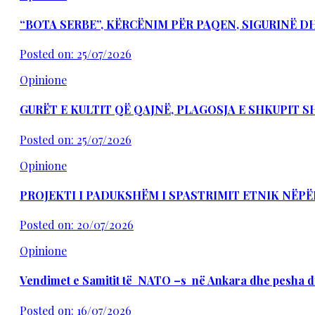
“BOTA SERBE”, KËRCËNIM PËR PAQEN, SIGURINË 
Posted on: 25/07/2026
Opinione
GURËT E KULTIT QË QAJNË, PLAGOSJA E SHKUPIT 
Posted on: 25/07/2026
Opinione
PROJEKTI I PADUKSHËM I SPASTRIMIT ETNIK NËPË
Posted on: 20/07/2026
Opinione
Vendimet e Samitit të NATO –s në Ankara dhe pesha d
Posted on: 16/07/2026