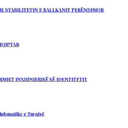
DHE STABILITETIN E BALLKANIT PERËNDIMOR
SHQIPTAR
RMJET INXHINIERISË SË IDENTITETIT
iplomatike e Turqisë