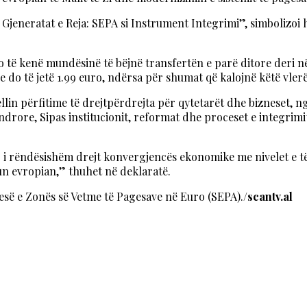
jeneratat e Reja: SEPA si Instrument Integrimi”, simbolizoi 
 do të kenë mundësinë të bëjnë transfertën e parë ditore deri n
 do të jetë 1.99 euro, ndërsa për shumat që kalojnë këtë vlerë
ellin përfitime të drejtpërdrejta për qytetarët dhe bizneset, 
drore, Sipas institucionit, reformat dhe proceset e integrim
 i rëndësishëm drejt konvergjencës ekonomike me nivelet e të 
un evropian,” thuhet në deklaratë.
esë e Zonës së Vetme të Pagesave në Euro (SEPA).
/scantv.al