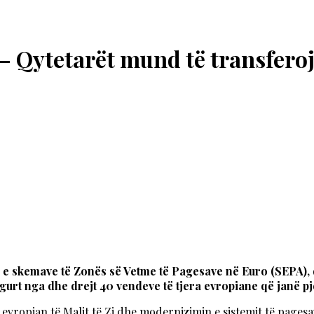
 – Qytetarët mund të transferoj
ë e skemave të Zonës së Vetme të Pagesave në Euro (SEPA),
gurt nga dhe drejt 40 vendeve të tjera evropiane që janë pj
it evropian të Malit të Zi dhe modernizimin e sistemit të page