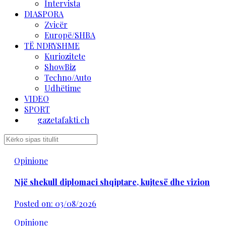
Intervista
DIASPORA
Zvicër
Europë/SHBA
TË NDRYSHME
Kuriozitete
ShowBiz
Techno/Auto
Udhëtime
VIDEO
SPORT
gazetafakti.ch
Opinione
Një shekull diplomaci shqiptare, kujtesë dhe vizion
Posted on: 03/08/2026
Opinione