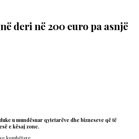
në deri në 200 euro pa asnjë
 duke u mundësuar qytetarëve dhe bizneseve që të
esë e kësaj zone.
save kombëtare.