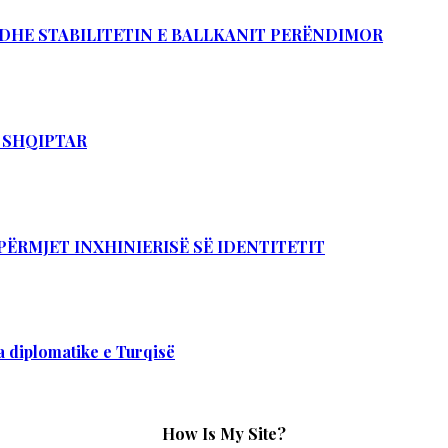
Ë DHE STABILITETIN E BALLKANIT PERËNDIMOR
T SHQIPTAR
PËRMJET INXHINIERISË SË IDENTITETIT
 diplomatike e Turqisë
How Is My Site?