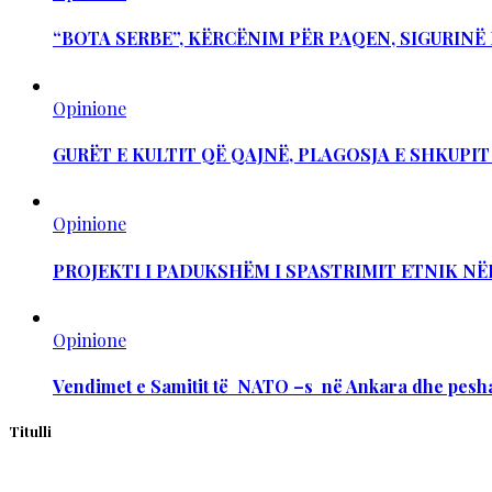
“BOTA SERBE”, KËRCËNIM PËR PAQEN, SIGURIN
Opinione
GURËT E KULTIT QË QAJNË, PLAGOSJA E SHKUPI
Opinione
PROJEKTI I PADUKSHËM I SPASTRIMIT ETNIK NË
Opinione
Vendimet e Samitit të NATO –s në Ankara dhe pesha
Titulli