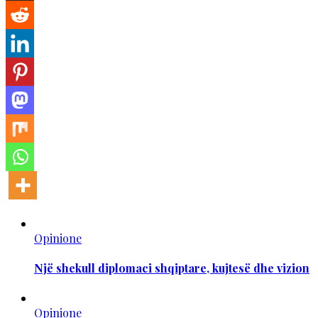
Opinione
Një shekull diplomaci shqiptare, kujtesë dhe vizion
Opinione