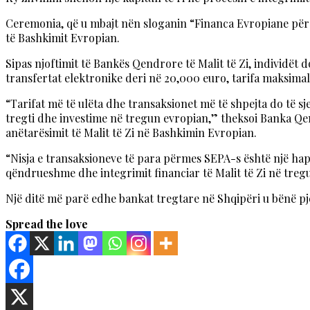
Ceremonia, që u mbajt nën sloganin “Financa Evropiane për G
të Bashkimit Evropian.
Sipas njoftimit të Bankës Qendrore të Malit të Zi, individët
transfertat elektronike deri në 20,000 euro, tarifa maksimale
“Tarifat më të ulëta dhe transaksionet më të shpejta do të sj
tregti dhe investime në tregun evropian,” theksoi Banka Qen
anëtarësimit të Malit të Zi në Bashkimin Evropian.
“Nisja e transaksioneve të para përmes SEPA-s është një hap
qëndrueshme dhe integrimit financiar të Malit të Zi në treg
Një ditë më parë edhe bankat tregtare në Shqipëri u bënë pj
Spread the love