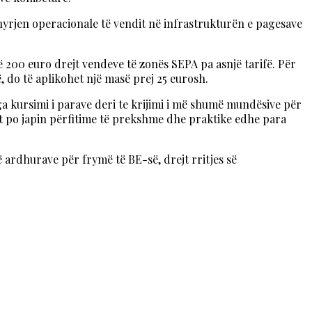
hyrjen operacionale të vendit në infrastrukturën e pagesave
ë 200 euro drejt vendeve të zonës SEPA pa asnjë tarifë. Për
, do të aplikohet një masë prej 25 eurosh.
nga kursimi i parave deri te krijimi i më shumë mundësive për
it po japin përfitime të prekshme dhe praktike edhe para
ardhurave për frymë të BE-së, drejt rritjes së