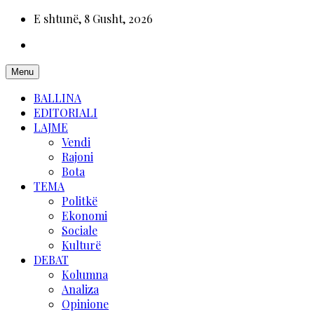
E shtunë, 8 Gusht, 2026
Menu
BALLINA
EDITORIALI
LAJME
Vendi
Rajoni
Bota
TEMA
Politkë
Ekonomi
Sociale
Kulturë
DEBAT
Kolumna
Analiza
Opinione