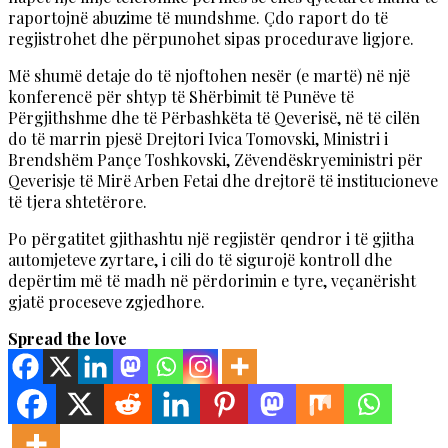
raportojnë abuzime të mundshme. Çdo raport do të
regjistrohet dhe përpunohet sipas procedurave ligjore.
Më shumë detaje do të njoftohen nesër (e martë) në një
konferencë për shtyp të Shërbimit të Punëve të
Përgjithshme dhe të Përbashkëta të Qeverisë, në të cilën
do të marrin pjesë Drejtori Ivica Tomovski, Ministri i
Brendshëm Pançe Toshkovski, Zëvendëskryeministri për
Qeverisje të Mirë Arben Fetai dhe drejtorë të institucioneve
të tjera shtetërore.
Po përgatitet gjithashtu një regjistër qendror i të gjitha
automjeteve zyrtare, i cili do të sigurojë kontroll dhe
depërtim më të madh në përdorimin e tyre, veçanërisht
gjatë proceseve zgjedhore.
Spread the love