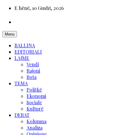
E hënë, 10 Gusht, 2026
Menu
BALLINA
EDITORIALI
LAJME
Vendi
Rajoni
Bota
TEMA
Politkë
Ekonomi
Sociale
Kulturë
DEBAT
Kolumna
Analiza
Opinione