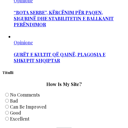
Opinione
“BOTA SERBE”, KËRCËNIM PËR PAQEN,
SIGURINË DHE STABILITETIN E BALLKANIT
PERËNDIMOR
Opinione
GURËT E KULTIT QË QAJNË, PLAGOSJA E
SHKUPIT SHQIPTAR
Titulli
How Is My Site?
No Comments
Bad
Can Be Improved
Good
Excellent