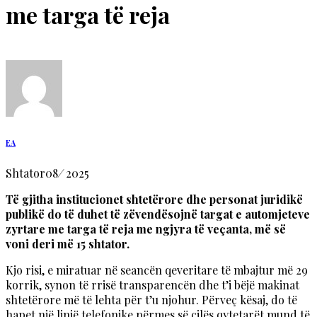
me targa të reja
EA
Shtator
08
/
2025
Të gjitha institucionet shtetërore dhe personat juridikë
publikë do të duhet të zëvendësojnë targat e automjeteve
zyrtare me targa të reja me ngjyra të veçanta, më së
voni deri më 15 shtator.
Kjo risi, e miratuar në seancën qeveritare të mbajtur më 29
korrik, synon të rrisë transparencën dhe t’i bëjë makinat
shtetërore më të lehta për t’u njohur. Përveç kësaj, do të
hapet një linjë telefonike përmes së cilës qytetarët mund të