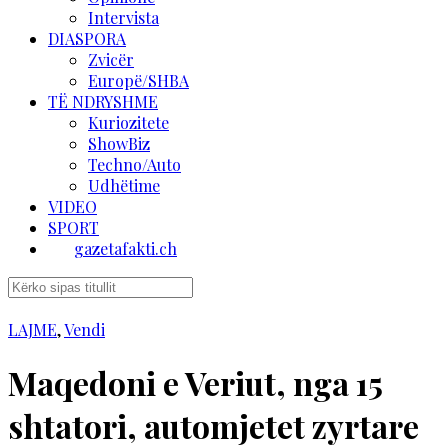
Intervista
DIASPORA
Zvicër
Europë/SHBA
TË NDRYSHME
Kuriozitete
ShowBiz
Techno/Auto
Udhëtime
VIDEO
SPORT
gazetafakti.ch
LAJME
,
Vendi
Maqedoni e Veriut, nga 15
shtatori, automjetet zyrtare