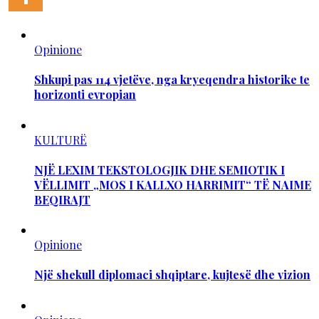
Opinione
Shkupi pas 114 vjetëve, nga kryeqendra historike te
horizonti evropian
KULTURË
NJË LEXIM TEKSTOLOGJIK DHE SEMIOTIK I
VËLLIMIT „MOS I KALLXO HARRIMIT“ TË NAIME
BEQIRAJT
Opinione
Një shekull diplomaci shqiptare, kujtesë dhe vizion