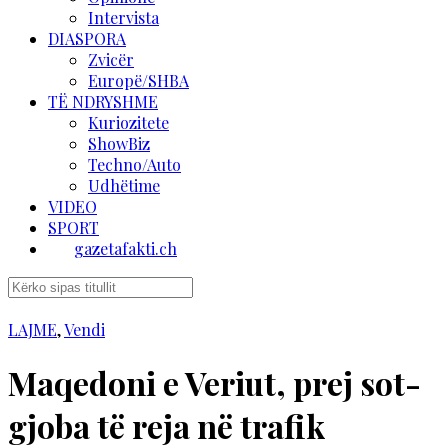
Intervista
DIASPORA
Zvicër
Europë/SHBA
TË NDRYSHME
Kuriozitete
ShowBiz
Techno/Auto
Udhëtime
VIDEO
SPORT
gazetafakti.ch
LAJME
,
Vendi
Maqedoni e Veriut, prej sot-
gjoba të reja në trafik