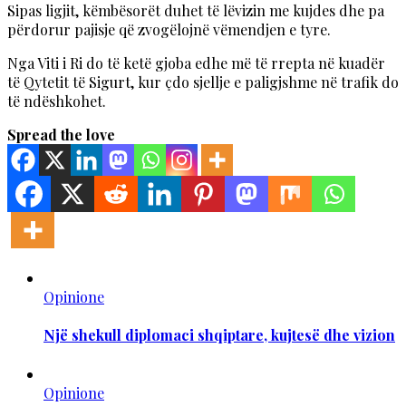
Sipas ligjit, këmbësorët duhet të lëvizin me kujdes dhe pa
përdorur pajisje që zvogëlojnë vëmendjen e tyre.
Nga Viti i Ri do të ketë gjoba edhe më të rrepta në kuadër
të Qytetit të Sigurt, kur çdo sjellje e paligjshme në trafik do
të ndëshkohet.
Spread the love
Opinione
Një shekull diplomaci shqiptare, kujtesë dhe vizion
Opinione