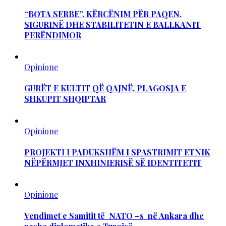
“BOTA SERBE”, KËRCËNIM PËR PAQEN,
SIGURINË DHE STABILITETIN E BALLKANIT
PERËNDIMOR
Opinione
GURËT E KULTIT QË QAJNË, PLAGOSJA E
SHKUPIT SHQIPTAR
Opinione
PROJEKTI I PADUKSHËM I SPASTRIMIT ETNIK
NËPËRMJET INXHINIERISË SË IDENTITETIT
Opinione
Vendimet e Samitit të NATO –s në Ankara dhe