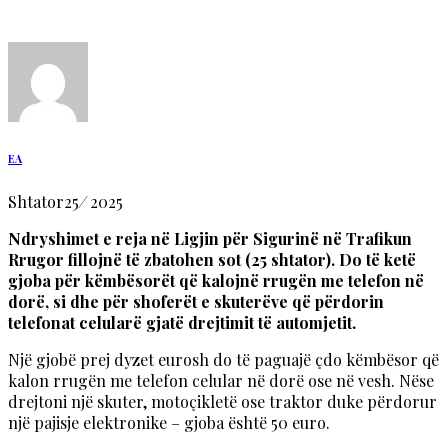
EA
Shtator
25
/
2025
Ndryshimet e reja në Ligjin për Sigurinë në Trafikun
Rrugor fillojnë të zbatohen sot (25 shtator). Do të ketë
gjoba për këmbësorët që kalojnë rrugën me telefon në
dorë, si dhe për shoferët e skuterëve që përdorin
telefonat celularë gjatë drejtimit të automjetit.
Një gjobë prej dyzet eurosh do të paguajë çdo këmbësor që
kalon rrugën me telefon celular në dorë ose në vesh. Nëse
drejtoni një skuter, motoçikletë ose traktor duke përdorur
një pajisje elektronike – gjoba është 50 euro.