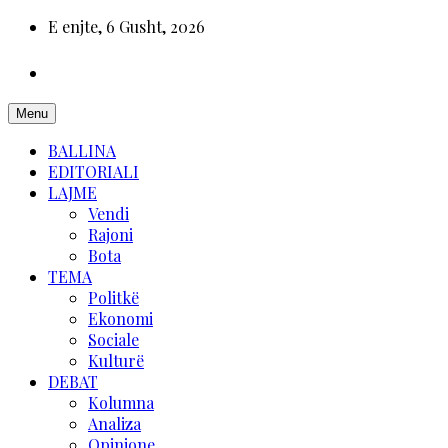
E enjte, 6 Gusht, 2026
Menu
BALLINA
EDITORIALI
LAJME
Vendi
Rajoni
Bota
TEMA
Politkë
Ekonomi
Sociale
Kulturë
DEBAT
Kolumna
Analiza
Opinione