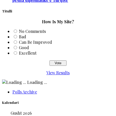
pesha diplomatike e Turqisë
Titulli
How Is My Site?
No Comments
Bad
Can Be Improved
Good
Excellent
View Results
Loading ...
Polls Archive
Kalendari
Gusht 2026