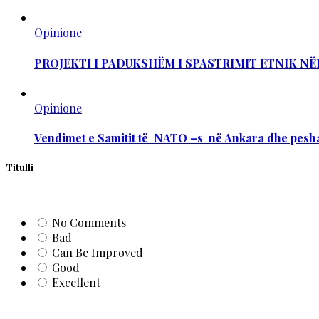
Opinione
PROJEKTI I PADUKSHËM I SPASTRIMIT ETNIK NË
Opinione
Vendimet e Samitit të NATO –s në Ankara dhe pesha
Titulli
No Comments
Bad
Can Be Improved
Good
Excellent