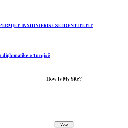
PËRMJET INXHINIERISË SË IDENTITETIT
 diplomatike e Turqisë
How Is My Site?