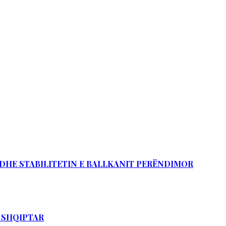
Ë DHE STABILITETIN E BALLKANIT PERËNDIMOR
T SHQIPTAR