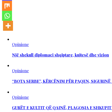
Opinione
Një shekull diplomaci shqiptare, kujtesë dhe vizion
Opinione
“BOTA SERBE”, KËRCËNIM PËR PAQEN, SIGURIN
Opinione
GURËT E KULTIT QË QAJNË, PLAGOSJA E SHKUPI