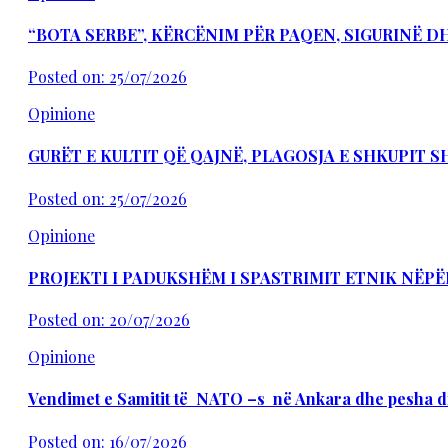
“BOTA SERBE”, KËRCËNIM PËR PAQEN, SIGURINË 
Posted on: 25/07/2026
Opinione
GURËT E KULTIT QË QAJNË, PLAGOSJA E SHKUPIT 
Posted on: 25/07/2026
Opinione
PROJEKTI I PADUKSHËM I SPASTRIMIT ETNIK NËPË
Posted on: 20/07/2026
Opinione
Vendimet e Samitit të NATO –s në Ankara dhe pesha d
Posted on: 16/07/2026