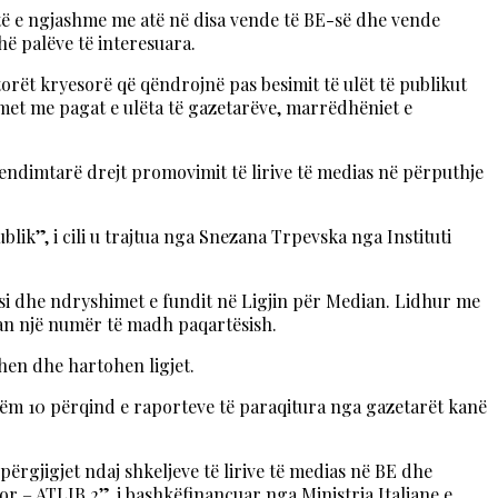
të e ngjashme me atë në disa vende të BE-së dhe vende
ë palëve të interesuara.
rët kryesorë që qëndrojnë pas besimit të ulët të publikut
emet me pagat e ulëta të gazetarëve, marrëdhëniet e
ndimtarë drejt promovimit të lirive të medias në përputhje
k”, i cili u trajtua nga Snezana Trpevska nga Instituti
 si dhe ndryshimet e fundit në Ligjin për Median. Lidhur me
ban një numër të madh paqartësish.
hen dhe hartohen ligjet.
etëm 10 përqind e raporteve të paraqitura nga gazetarët kanë
ërgjigjet ndaj shkeljeve të lirive të medias në BE dhe
 – ATLIB 2”, i bashkëfinancuar nga Ministria Italiane e