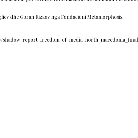
içliev dhe Goran Rizaov nga Fondacioni Metamorphosis.
07/shadow-report-freedom-of-media-north-macedonia_final