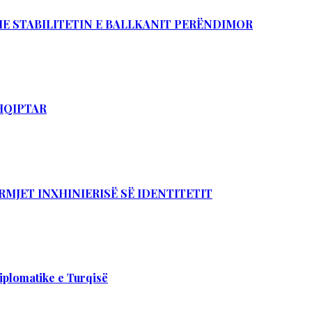
DHE STABILITETIN E BALLKANIT PERËNDIMOR
SHQIPTAR
RMJET INXHINIERISË SË IDENTITETIT
iplomatike e Turqisë