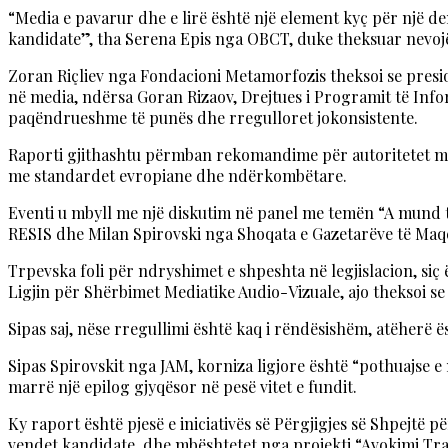
“Media e pavarur dhe e lirë është një element kyç për një 
kandidate”, tha Serena Epis nga OBCT, duke theksuar nevoj
Zoran Riçliev nga Fondacioni Metamorfozis theksoi se presio
në media, ndërsa Goran Rizaov, Drejtues i Programit të Info
paqëndrueshme të punës dhe rregulloret jokonsistente.
Raporti gjithashtu përmban rekomandime për autoritetet ma
me standardet evropiane dhe ndërkombëtare.
Eventi u mbyll me një diskutim në panel me temën “A mund ta
RESIS dhe Milan Spirovski nga Shoqata e Gazetarëve të Ma
Trpevska foli për ndryshimet e shpeshta në legjislacion, siç
Ligjin për Shërbimet Mediatike Audio-Vizuale, ajo theksoi s
Sipas saj, nëse rregullimi është kaq i rëndësishëm, atëherë 
Sipas Spirovskit nga JAM, korniza ligjore është “pothuajse e
marrë një epilog gjyqësor në pesë vitet e fundit.
Ky raport është pjesë e iniciativës së Përgjigjes së Shpejtë
vendet kandidate, dhe mbështetet nga projekti “Avokimi Tran