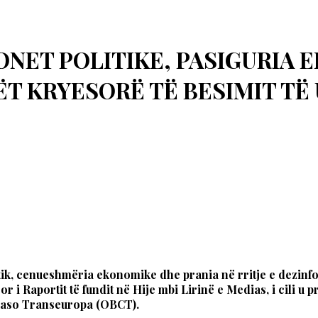
ONET POLITIKE, PASIGURIA
T KRYESORË TË BESIMIT TË
litik, cenueshmëria ekonomike dhe prania në rritje e dezinf
 i Raportit të fundit në Hije mbi Lirinë e Medias, i cili u
caso Transeuropa (OBCT).