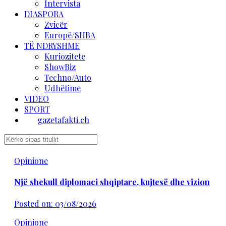
Intervista
DIASPORA
Zvicër
Europë/SHBA
TË NDRYSHME
Kuriozitete
ShowBiz
Techno/Auto
Udhëtime
VIDEO
SPORT
gazetafakti.ch
Opinione
Një shekull diplomaci shqiptare, kujtesë dhe vizion
Posted on: 03/08/2026
Opinione