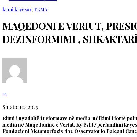
lajmi kryesor
,
TEMA
MAQEDONI E VERIUT, PRESI
DEZINFORMIMI , SHKAKTARË
EA
Shtator
10
/
2025
Ritmi i ngadaltë i reformave në media, ndikimi i fortë po
media në Maqedoninë e Veriut. Ky është përfundimi kryesor
Fondacioni Metamorfozis dhe Osservatorio Balcani Cau