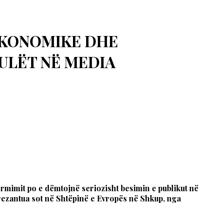
 EKONOMIKE DHE
 ULËT NË MEDIA
ormimit po e dëmtojnë seriozisht besimin e publikut në
 prezantua sot në Shtëpinë e Evropës në Shkup, nga