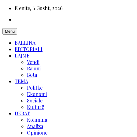
E enjte, 6 Gusht, 2026
Menu
BALLINA
EDITORIALI
LAJME
Vendi
Rajoni
Bota
TEMA
Politkë
Ekonomi
Sociale
Kulturë
DEBAT
Kolumna
Analiza
Opinione