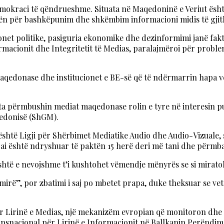
demokraci të qëndrueshme. Situata në Maqedoninë e Veriut ësh
ën për bashkëpunim dhe shkëmbim informacioni midis të gjith
net politike, pasiguria ekonomike dhe dezinformimi janë fakto
rmacionit dhe Integritetit të Medias, paralajmëroi për probl
qedonase dhe institucionet e BE-së që të ndërmarrin hapa ve
 përmbushin mediat maqedonase rolin e tyre në interesin publi
qedonisë (ShGM).
 është Ligji për Shërbimet Mediatike Audio dhe Audio-Vizuale,
e ai është ndryshuar të paktën 15 herë deri më tani dhe përm
është e nevojshme t’i kushtohet vëmendje mënyrës se si mirato
 mirë”, por zbatimi i saj po mbetet prapa, duke theksuar se v
 për Lirinë e Medias, një mekanizëm evropian që monitoron dhe p
snacional për Lirinë e Informacionit në Ballkanin Perëndimor