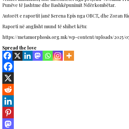
Punëve të Jashtme dhe Bashkëpunimit Ndërkombëtar.
Autorët e raportit janë Serena Epis nga OBCT, dhe Zoran R
Raporti në anglisht mund të shihet këtu:
https://metamorphosis.org.mk/wp-content/uploads/2025/
Spread the love