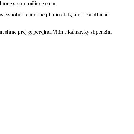
 shumë se 100 milionë euro.
si synohet të ulet në planin afatgjatë. Të ardhurat
esueshme prej 35 përqind. Vitin e kaluar, ky shpenzim