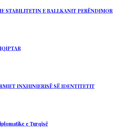
DHE STABILITETIN E BALLKANIT PERËNDIMOR
SHQIPTAR
RMJET INXHINIERISË SË IDENTITETIT
iplomatike e Turqisë