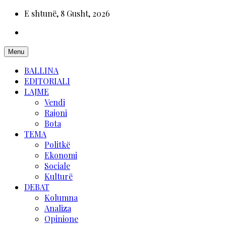
E shtunë, 8 Gusht, 2026
Menu
BALLINA
EDITORIALI
LAJME
Vendi
Rajoni
Bota
TEMA
Politkë
Ekonomi
Sociale
Kulturë
DEBAT
Kolumna
Analiza
Opinione