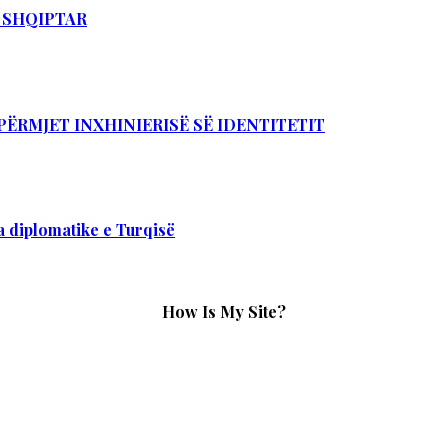
T SHQIPTAR
PËRMJET INXHINIERISË SË IDENTITETIT
 diplomatike e Turqisë
How Is My Site?