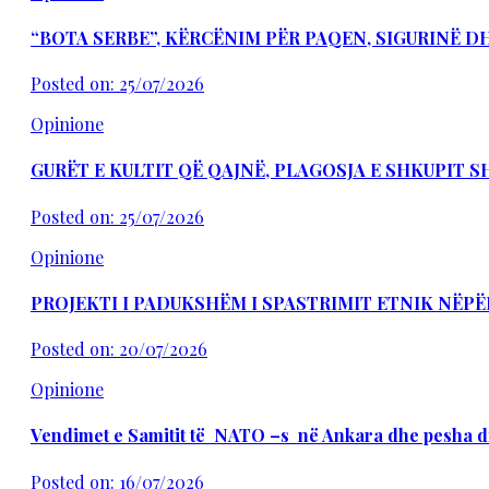
“BOTA SERBE”, KËRCËNIM PËR PAQEN, SIGURINË 
Posted on: 25/07/2026
Opinione
GURËT E KULTIT QË QAJNË, PLAGOSJA E SHKUPIT 
Posted on: 25/07/2026
Opinione
PROJEKTI I PADUKSHËM I SPASTRIMIT ETNIK NËPË
Posted on: 20/07/2026
Opinione
Vendimet e Samitit të NATO –s në Ankara dhe pesha d
Posted on: 16/07/2026