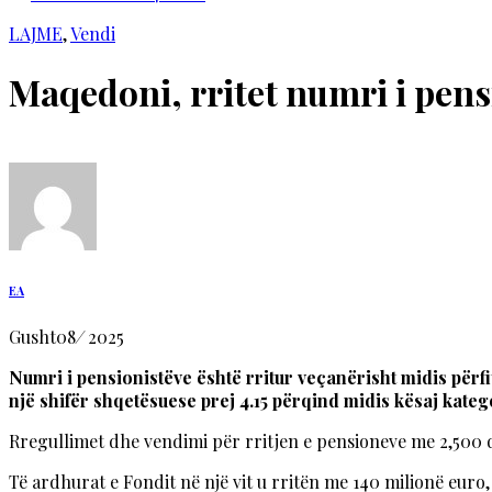
LAJME
,
Vendi
Maqedoni, rritet numri i pens
EA
Gusht
08
/
2025
Numri i pensionistëve është rritur veçanërisht midis përfit
një shifër shqetësuese prej 4.15 përqind midis kësaj kateg
Rregullimet dhe vendimi për rritjen e pensioneve me 2,500 de
Të ardhurat e Fondit në një vit u rritën me 140 milionë euro