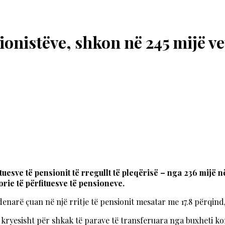
ionistëve, shkon në 245 mijë ve
uesve të pensionit të rregullt të pleqërisë – nga 236 mijë n
orie të përfituesve të pensioneve.
narë çuan në një rritje të pensionit mesatar me 17.8 përqind,
, kryesisht për shkak të parave të transferuara nga buxheti k