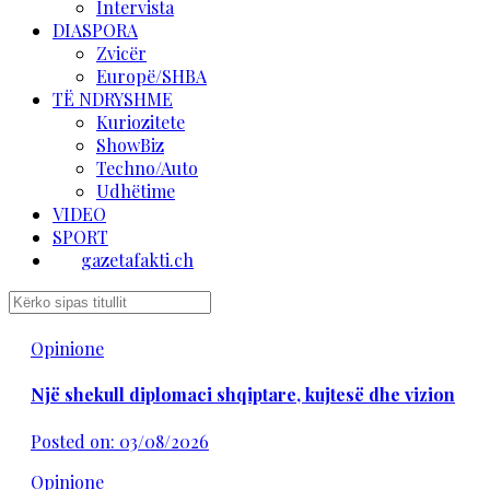
Intervista
DIASPORA
Zvicër
Europë/SHBA
TË NDRYSHME
Kuriozitete
ShowBiz
Techno/Auto
Udhëtime
VIDEO
SPORT
gazetafakti.ch
Opinione
Një shekull diplomaci shqiptare, kujtesë dhe vizion
Posted on: 03/08/2026
Opinione