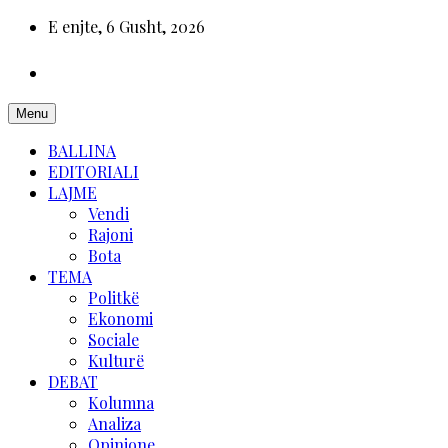
E enjte, 6 Gusht, 2026
Menu
BALLINA
EDITORIALI
LAJME
Vendi
Rajoni
Bota
TEMA
Politkë
Ekonomi
Sociale
Kulturë
DEBAT
Kolumna
Analiza
Opinione