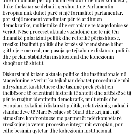
dhe diplomatik për opinionin vendor dhe ndërkombëtar,
duke theksuar se debati i qershorit në Parlamentin
Evropian nuk duhet parë si një formalitet parlamentar,
por si një moment vendimtar për të ardhmen
demokratike, multietnike dhe evropiane të Maqedonisë së
Veriut. Nëse proceset aktuale vazhdojnë me të njëjtën
dinamikë polarizimi politik dhe retorikë përjashtuese,
rreziku i izolimit politik dhe krizës së brendshme bëhet
gjithnjë e më real, me pasoja që tejkalojnë diskursin politik
dhe prekin stabilitetin institucional dhe kohezionin
shoqëror të shtetit.
Diskursi mbi krizën aktuale politike dhe institucionale në
Maqedoninë e Veriut ka tejkaluar debatet procedurale mbi
ndryshimet kushtetuese dhe tashmë prek çështjen
thelbësore të orientimit historik të shtetit dhe aftësisë së tij
për të ruajtur identitetin demokratik, multietnik dhe
evropian. Eskalimi i diskursit politik, relativizimi gradual i
standardeve të Marrëveshjes së Ohrit dhe krijimi i një
atmosfere konfrontuese me partnerët ndërkombëtarë
rrezikojnë jo vetëm procesin e integrimit evropian, por
edhe besimin qytetar dhe kohezionin institucional.