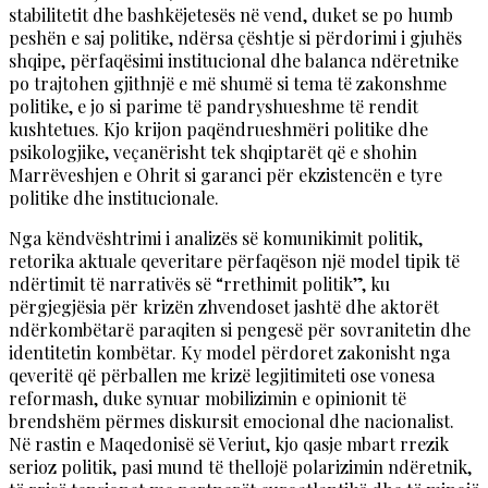
stabilitetit dhe bashkëjetesës në vend, duket se po humb
peshën e saj politike, ndërsa çështje si përdorimi i gjuhës
shqipe, përfaqësimi institucional dhe balanca ndëretnike
po trajtohen gjithnjë e më shumë si tema të zakonshme
politike, e jo si parime të pandryshueshme të rendit
kushtetues. Kjo krijon paqëndrueshmëri politike dhe
psikologjike, veçanërisht tek shqiptarët që e shohin
Marrëveshjen e Ohrit si garanci për ekzistencën e tyre
politike dhe institucionale.
Nga këndvështrimi i analizës së komunikimit politik,
retorika aktuale qeveritare përfaqëson një model tipik të
ndërtimit të narrativës së “rrethimit politik”, ku
përgjegjësia për krizën zhvendoset jashtë dhe aktorët
ndërkombëtarë paraqiten si pengesë për sovranitetin dhe
identitetin kombëtar. Ky model përdoret zakonisht nga
qeveritë që përballen me krizë legjitimiteti ose vonesa
reformash, duke synuar mobilizimin e opinionit të
brendshëm përmes diskursit emocional dhe nacionalist.
Në rastin e Maqedonisë së Veriut, kjo qasje mbart rrezik
serioz politik, pasi mund të thellojë polarizimin ndëretnik,