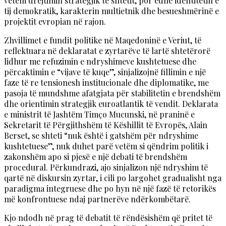
vetëm drejtimin strategjik të shtetit, por edhe identitetin e
tij demokratik, karakterin multietnik dhe besueshmërinë e
projektit evropian në rajon.
Zhvillimet e fundit politike në Maqedoninë e Veriut, të
reflektuara në deklaratat e zyrtarëve të lartë shtetërorë
lidhur me refuzimin e ndryshimeve kushtetuese dhe
përcaktimin e “vijave të kuqe”, sinjalizojnë fillimin e një
faze të re tensionesh institucionale dhe diplomatike, me
pasoja të mundshme afatgjata për stabilitetin e brendshëm
dhe orientimin strategjik euroatlantik të vendit. Deklarata
e ministrit të Jashtëm Timço Mucunski, në praninë e
Sekretarit të Përgjithshëm të Këshillit të Evropës, Alain
Berset, se shteti “nuk është i gatshëm për ndryshime
kushtetuese”, nuk duhet parë vetëm si qëndrim politik i
zakonshëm apo si pjesë e një debati të brendshëm
procedural. Përkundrazi, ajo sinjalizon një ndryshim të
qartë në diskursin zyrtar, i cili po largohet gradualisht nga
paradigma integruese dhe po hyn në një fazë të retorikës
më konfrontuese ndaj partnerëve ndërkombëtarë.
Kjo ndodh në prag të debatit të rëndësishëm që pritet të