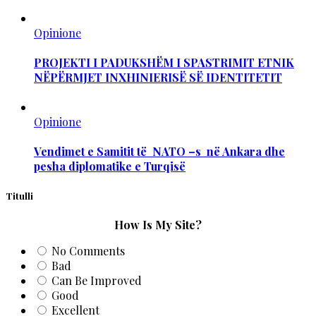
Opinione
PROJEKTI I PADUKSHËM I SPASTRIMIT ETNIK
NËPËRMJET INXHINIERISË SË IDENTITETIT
Opinione
Vendimet e Samitit të NATO –s në Ankara dhe
pesha diplomatike e Turqisë
Titulli
How Is My Site?
No Comments
Bad
Can Be Improved
Good
Excellent