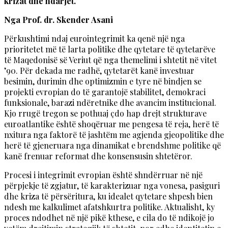
krizat dhe ndarjet.
Nga Prof. dr. Skender Asani
Përkushtimi ndaj eurointegrimit ka qenë një nga
prioritetet më të larta politike dhe qytetare të qytetarëve
të Maqedonisë së Veriut që nga themelimi i shtetit në vitet
’90. Për dekada me radhë, qytetarët kanë investuar
besimin, durimin dhe optimizmin e tyre në bindjen se
projekti evropian do të garantojë stabilitet, demokraci
funksionale, barazi ndëretnike dhe avancim institucional.
Kjo rrugë tregon se pothuaj çdo hap drejt strukturave
euroatlantike është shoqëruar me pengesa të reja, herë të
nxitura nga faktorë të jashtëm me agjenda gjeopolitike dhe
herë të gjeneruara nga dinamikat e brendshme politike që
kanë frenuar reformat dhe konsensusin shtetëror.
Procesi i integrimit evropian është shndërruar në një
përpjekje të zgjatur, të karakterizuar nga vonesa, pasiguri
dhe kriza të përsëritura, ku idealet qytetare shpesh bien
ndesh me kalkulimet afatshkurtra politike. Aktualisht, ky
proces ndodhet në një pikë kthese, e cila do të ndikojë jo