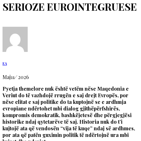
SERIOZE EUROINTEGRUESE
EA
Maj
11
/
2026
Pyetja themelore nuk është vetëm nëse Maqedonia e
Veriut do të vazhdojë rrugën e saj drejt Evropës, por
nëse elitat e saj politike do ta kuptojnë se e ardhmja
evropiane ndërtohet mbi dialog gjithëpërfshirës,
kompromis demokratik, bashkëjetesë dhe përgjegjësi
historike ndaj qytetarëve të saj. Historia nuk do t’i
kujtojë ata që vendosën “vija të kuqe” ndaj së ardhmes,
por ata që patën guximin politik të ndërtojnë ura mbi