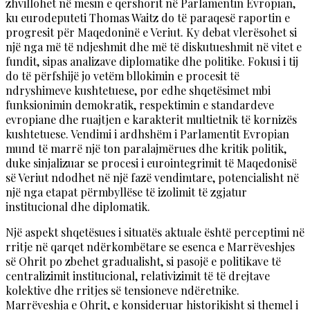
zhvillohet në mesin e qershorit në Parlamentin Evropian,
ku eurodeputeti Thomas Waitz do të paraqesë raportin e
progresit për Maqedoninë e Veriut. Ky debat vlerësohet si
një nga më të ndjeshmit dhe më të diskutueshmit në vitet e
fundit, sipas analizave diplomatike dhe politike. Fokusi i tij
do të përfshijë jo vetëm bllokimin e procesit të
ndryshimeve kushtetuese, por edhe shqetësimet mbi
funksionimin demokratik, respektimin e standardeve
evropiane dhe ruajtjen e karakterit multietnik të kornizës
kushtetuese. Vendimi i ardhshëm i Parlamentit Evropian
mund të marrë një ton paralajmërues dhe kritik politik,
duke sinjalizuar se procesi i eurointegrimit të Maqedonisë
së Veriut ndodhet në një fazë vendimtare, potencialisht në
një nga etapat përmbyllëse të izolimit të zgjatur
institucional dhe diplomatik.
Një aspekt shqetësues i situatës aktuale është perceptimi në
rritje në qarqet ndërkombëtare se esenca e Marrëveshjes
së Ohrit po zbehet gradualisht, si pasojë e politikave të
centralizimit institucional, relativizimit të të drejtave
kolektive dhe rritjes së tensioneve ndëretnike.
Marrëveshja e Ohrit, e konsideruar historikisht si themel i