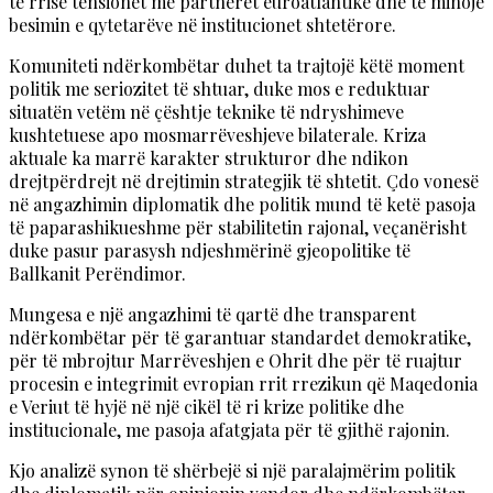
të rrisë tensionet me partnerët euroatlantikë dhe të minojë
besimin e qytetarëve në institucionet shtetërore.
Komuniteti ndërkombëtar duhet ta trajtojë këtë moment
politik me seriozitet të shtuar, duke mos e reduktuar
situatën vetëm në çështje teknike të ndryshimeve
kushtetuese apo mosmarrëveshjeve bilaterale. Kriza
aktuale ka marrë karakter strukturor dhe ndikon
drejtpërdrejt në drejtimin strategjik të shtetit. Çdo vonesë
në angazhimin diplomatik dhe politik mund të ketë pasoja
të paparashikueshme për stabilitetin rajonal, veçanërisht
duke pasur parasysh ndjeshmërinë gjeopolitike të
Ballkanit Perëndimor.
Mungesa e një angazhimi të qartë dhe transparent
ndërkombëtar për të garantuar standardet demokratike,
për të mbrojtur Marrëveshjen e Ohrit dhe për të ruajtur
procesin e integrimit evropian rrit rrezikun që Maqedonia
e Veriut të hyjë në një cikël të ri krize politike dhe
institucionale, me pasoja afatgjata për të gjithë rajonin.
Kjo analizë synon të shërbejë si një paralajmërim politik