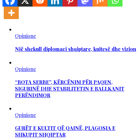
Opinione
Një shekull diplomaci shqiptare, kujtesë dhe vizion
Opinione
“BOTA SERBE”, KËRCËNIM PËR PAQEN,
SIGURINË DHE STABILITETIN E BALLKANIT
PERËNDIMOR
Opinione
GURËT E KULTIT QË QAJNË, PLAGOSJA E
SHKUPIT SHQIPTAR