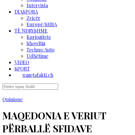
Intervista
DIASPORA
Zvicër
Europë/SHBA
TË NDRYSHME
Kuriozitete
ShowBiz
Techno/Auto
Udhëtime
VIDEO
SPORT
gazetafakti.ch
Opinione
MAQEDONIA E VERIUT
PËRBALLË SFIDAVE