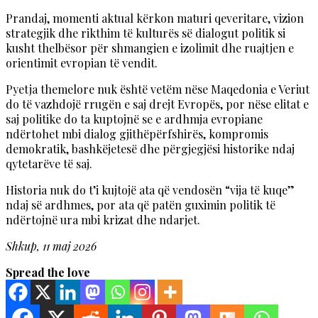
Prandaj, momenti aktual kërkon maturi qeveritare, vizion
strategjik dhe rikthim të kulturës së dialogut politik si
kusht thelbësor për shmangien e izolimit dhe ruajtjen e
orientimit evropian të vendit.
Pyetja themelore nuk është vetëm nëse Maqedonia e Veriut
do të vazhdojë rrugën e saj drejt Evropës, por nëse elitat e
saj politike do ta kuptojnë se e ardhmja evropiane
ndërtohet mbi dialog gjithëpërfshirës, kompromis
demokratik, bashkëjetesë dhe përgjegjësi historike ndaj
qytetarëve të saj.
Historia nuk do t’i kujtojë ata që vendosën “vija të kuqe”
ndaj së ardhmes, por ata që patën guximin politik të
ndërtojnë ura mbi krizat dhe ndarjet.
Shkup, 11 maj 2026
Spread the love