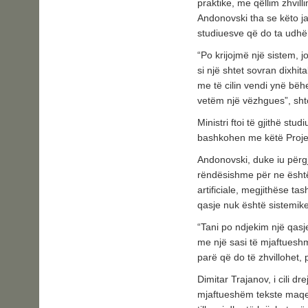
praktike, me qëllim zhvill
Andonovski tha se këto j
studiuesve që do ta udh
“Po krijojmë një sistem, j
si një shtet sovran dixhi
me të cilin vendi ynë bëh
vetëm një vëzhgues”, sht
Ministri ftoi të gjithë studi
bashkohen me këtë Proje
Andonovski, duke iu përgj
rëndësishme për ne është
artificiale, megjithëse t
qasje nuk është sistemi
“Tani po ndjekim një qas
me një sasi të mjaftueshm
parë që do të zhvillohet, 
Dimitar Trajanov, i cili dr
mjaftueshëm tekste maqed