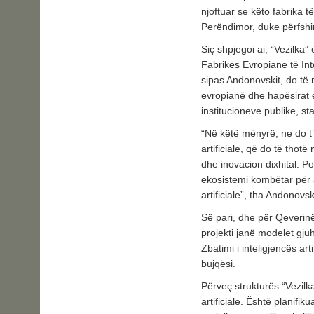
njoftuar se këto fabrika t
Perëndimor, duke përfshi
Siç shpjegoi ai, “Vezilka”
Fabrikës Evropiane të Inte
sipas Andonovskit, do të
evropianë dhe hapësirat 
institucioneve publike, s
“Në këtë mënyrë, ne do t’
artificiale, që do të tho
dhe inovacion dixhital. Po
ekosistemi kombëtar për 
artificiale”, tha Andonovs
Së pari, dhe për Qeverinë
projekti janë modelet gju
Zbatimi i inteligjencës ar
bujqësi.
Përveç strukturës “Vezilka
artificiale. Është planifi