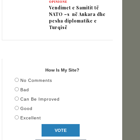
OPINIONE
Vendimet e Samitit të
NATO –s në Ankara dhe
pesha diplomatike e
Turqisë
TITULLI
How Is My Site?
No Comments
Bad
Can Be Improved
Good
Excellent