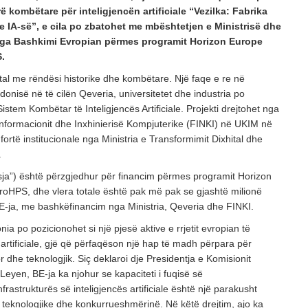
 kombëtare për inteligjencën artificiale “Vezilka: Fabrika
 IA-së”, e cila po zbatohet me mbështetjen e Ministrisë dhe
nga Bashkimi Evropian përmes programit Horizon Europe
.
ital me rëndësi historike dhe kombëtare. Një faqe e re në
edonisë në të cilën Qeveria, universitetet dhe industria po
stem Kombëtar të Inteligjencës Artificiale. Projekti drejtohet nga
Informacionit dhe Inxhinierisë Kompjuterike (FINKI) në UKIM në
ortë institucionale nga Ministria e Transformimit Dixhital dhe
.
isja”) është përzgjedhur për financim përmes programit Horizon
uroHPS, dhe vlera totale është pak më pak se gjashtë milionë
BE-ja, me bashkëfinancim nga Ministria, Qeveria dhe FINKI.
a po pozicionohet si një pjesë aktive e rrjetit evropian të
 artificiale, gjë që përfaqëson një hap të madh përpara për
 dhe teknologjik. Siç deklaroi dje Presidentja e Komisionit
Leyen, BE-ja ka njohur se kapaciteti i fuqisë së
rastrukturës së inteligjencës artificiale është një parakusht
teknologjike dhe konkurrueshmërinë. Në këtë drejtim, ajo ka