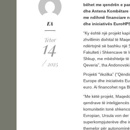
bëhet me qendrën e parë
dhe Antena Kombëtare e
me ndihmë financiare 
EA
dhe iniciativës EuroHPS
“Ky është një projekt kap
14
Tetor
zhvillimin dixhital të Maq
ndërtojnë së bashku një Si
Fakulteti i Shkencave të 
Shkup, me mbështetje të f
/
2025
Qeveria”, tha Andonovski
Projekti “Vezilka” (“Qënd
Europe dhe iniciativës E
euro. Ai financohet nga 
“Me këtë projekt, Maqedoni
qendrave të inteligjencës
komunitetin tonë shkencor
Evropian, Ursula von der 
superkompjuterëve dhe inf
themelor për autonominë 