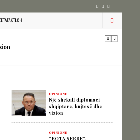
 pesha diplomatike e Turqisë
ZETAFAKTI.CH
zion
URINË DHE STABILITETIN E BALLKANIT
OPINIONE
SHKUPIT SHQIPTAR
Një shekull diplomaci
shqiptare, kujtesë dhe
vizion
IK NËPËRMJET INXHINIERISË SË
OPINIONE
“BOTA SERBE”,