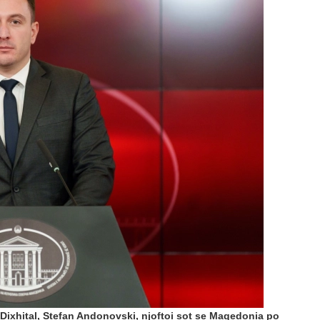
OPINIONE
Vendimet e Samitit të NATO –s në Ankara dhe
POSTED ON: 16/07/2026
OPINIONE
Një shekull diplomaci shqiptare, kujtesë dhe vi
POSTED ON: 03/08/2026
t Dixhital, Stefan Andonovski, njoftoi sot se Maqedonia po