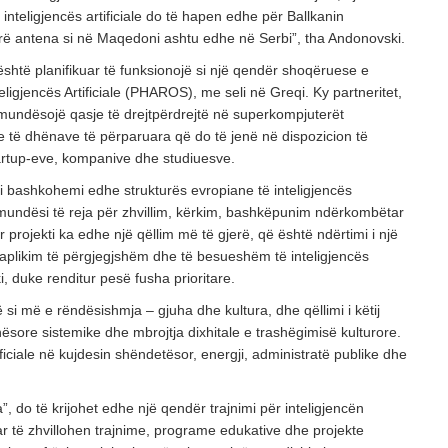
ë inteligjencës artificiale do të hapen edhe për Ballkanin
rë antena si në Maqedoni ashtu edhe në Serbi”, tha Andonovski.
 është planifikuar të funksionojë si një qendër shoqëruese e
ligjencës Artificiale (PHAROS), me seli në Greqi. Ky partneritet,
 mundësojë qasje të drejtpërdrejtë në superkompjuterët
e të dhënave të përparuara që do të jenë në dispozicion të
tartup-eve, kompanive dhe studiuesve.
i bashkohemi edhe strukturës evropiane të inteligjencës
të mundësi të reja për zhvillim, kërkim, bashkëpunim ndërkombëtar
r projekti ka edhe një qëllim më të gjerë, që është ndërtimi i një
aplikim të përgjegjshëm dhe të besueshëm të inteligjencës
ki, duke renditur pesë fusha prioritare.
 si më e rëndësishmja – gjuha dhe kultura, dhe qëllimi i këtij
hësore sistemike dhe mbrojtja dixhitale e trashëgimisë kulturore.
tificiale në kujdesin shëndetësor, energji, administratë publike dhe
”, do të krijohet edhe një qendër trajnimi për inteligjencën
kuar të zhvillohen trajnime, programe edukative dhe projekte