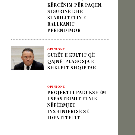
KËRCËNIM PËR PAQEN,
SIGURINË DHE
 pesha diplomatike e Turqisë
STABILITETIN E
BALLKANIT
PERËNDIMOR
zion
OPINIONE
GURËT E KULTIT QË
QAJNË, PLAGOSJA E
SHKUPIT SHQIPTAR
OPINIONE
PROJEKTI I PADUKSHËM
I SPASTRIMIT ETNIK
NËPËRMJET
INXHINIERISË SË
IDENTITETIT