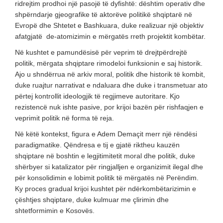
ridrejtim prodhoi një pasojë të dyfishtë: dështim operativ dhe
shpërndarje gjeografike të aktorëve politikë shqiptarë në
Evropë dhe Shtetet e Bashkuara, duke realizuar një objektiv
afatgjatë de-atomizimin e mërgatës rreth projektit kombëtar.
Në kushtet e pamundësisë për veprim të drejtpërdrejtë
politik, mërgata shqiptare rimodeloi funksionin e saj historik.
Ajo u shndërrua në arkiv moral, politik dhe historik të kombit,
duke ruajtur narrativat e ndaluara dhe duke i transmetuar ato
përtej kontrollit ideologjik të regjimeve autoritare. Kjo
rezistencë nuk ishte pasive, por krijoi bazën për rishfaqjen e
veprimit politik në forma të reja.
Në këtë kontekst, figura e Adem Demaçit merr një rëndësi
paradigmatike. Qëndresa e tij e gjatë riktheu kauzën
shqiptare në boshtin e legjitimitetit moral dhe politik, duke
shërbyer si katalizator për ringjalljen e organizimit ilegal dhe
për konsolidimin e lobimit politik të mërgatës në Perëndim.
Ky proces gradual krijoi kushtet për ndërkombëtarizimin e
çështjes shqiptare, duke kulmuar me çlirimin dhe
shtetformimin e Kosovës.