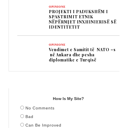
OPINIONE
PROJEKTI I PADUKSHËM I
SPASTRIMIT ETNIK
NËPËRMJET INXHINIERISË SË
IDENTITETIT
OPINIONE
Vendimet e Samitit të NATO –s
në Ankara dhe pesha
diplomatike e Turqisë
TITULLI
How Is My Site?
No Comments
Bad
Can Be Improved