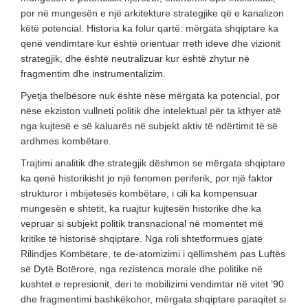
por në mungesën e një arkitekture strategjike që e kanalizon
këtë potencial. Historia ka folur qartë: mërgata shqiptare ka
qenë vendimtare kur është orientuar rreth ideve dhe vizionit
strategjik, dhe është neutralizuar kur është zhytur në
fragmentim dhe instrumentalizim.
Pyetja thelbësore nuk është nëse mërgata ka potencial, por
nëse ekziston vullneti politik dhe intelektual për ta kthyer atë
nga kujtesë e së kaluarës në subjekt aktiv të ndërtimit të së
ardhmes kombëtare.
Trajtimi analitik dhe strategjik dëshmon se mërgata shqiptare
ka qenë historikisht jo një fenomen periferik, por një faktor
strukturor i mbijetesës kombëtare, i cili ka kompensuar
mungesën e shtetit, ka ruajtur kujtesën historike dhe ka
vepruar si subjekt politik transnacional në momentet më
kritike të historisë shqiptare. Nga roli shtetformues gjatë
Rilindjes Kombëtare, te de-atomizimi i qëllimshëm pas Luftës
së Dytë Botërore, nga rezistenca morale dhe politike në
kushtet e represionit, deri te mobilizimi vendimtar në vitet ’90
dhe fragmentimi bashkëkohor, mërgata shqiptare paraqitet si