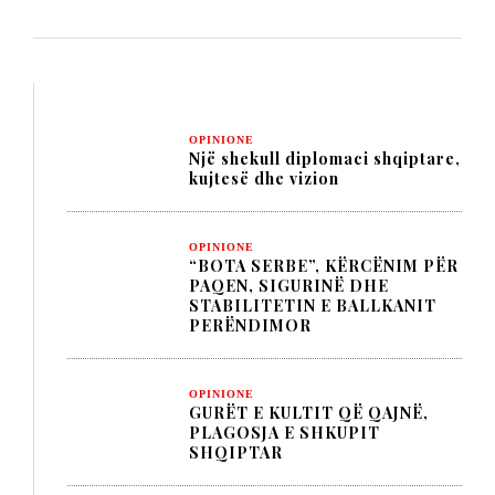
OPINIONE
Një shekull diplomaci shqiptare,
kujtesë dhe vizion
OPINIONE
“BOTA SERBE”, KËRCËNIM PËR
PAQEN, SIGURINË DHE
STABILITETIN E BALLKANIT
PERËNDIMOR
OPINIONE
GURËT E KULTIT QË QAJNË,
PLAGOSJA E SHKUPIT
SHQIPTAR