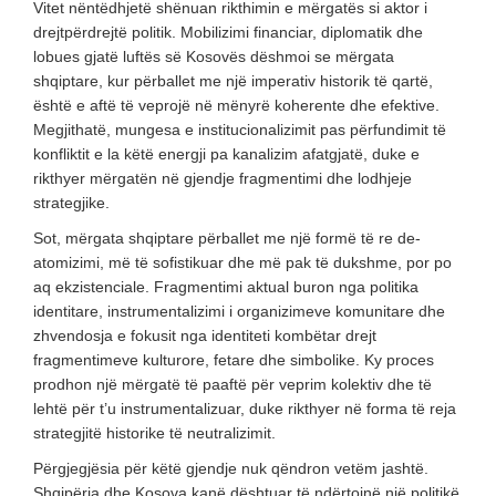
Vitet nëntëdhjetë shënuan rikthimin e mërgatës si aktor i
drejtpërdrejtë politik. Mobilizimi financiar, diplomatik dhe
lobues gjatë luftës së Kosovës dëshmoi se mërgata
shqiptare, kur përballet me një imperativ historik të qartë,
është e aftë të veprojë në mënyrë koherente dhe efektive.
Megjithatë, mungesa e institucionalizimit pas përfundimit të
konfliktit e la këtë energji pa kanalizim afatgjatë, duke e
rikthyer mërgatën në gjendje fragmentimi dhe lodhjeje
strategjike.
Sot, mërgata shqiptare përballet me një formë të re de-
atomizimi, më të sofistikuar dhe më pak të dukshme, por po
aq ekzistenciale. Fragmentimi aktual buron nga politika
identitare, instrumentalizimi i organizimeve komunitare dhe
zhvendosja e fokusit nga identiteti kombëtar drejt
fragmentimeve kulturore, fetare dhe simbolike. Ky proces
prodhon një mërgatë të paaftë për veprim kolektiv dhe të
lehtë për t’u instrumentalizuar, duke rikthyer në forma të reja
strategjitë historike të neutralizimit.
Përgjegjësia për këtë gjendje nuk qëndron vetëm jashtë.
Shqipëria dhe Kosova kanë dështuar të ndërtojnë një politikë