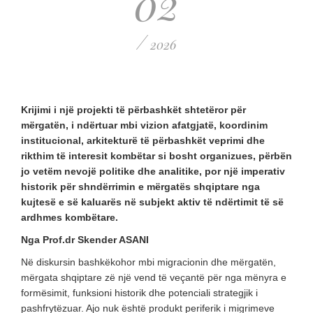
02
/
2026
Krijimi i një projekti të përbashkët shtetëror për
mërgatën, i ndërtuar mbi vizion afatgjatë, koordinim
institucional, arkitekturë të përbashkët veprimi dhe
rikthim të interesit kombëtar si bosht organizues, përbën
jo vetëm nevojë politike dhe analitike, por një imperativ
historik për shndërrimin e mërgatës shqiptare nga
kujtesë e së kaluarës në subjekt aktiv të ndërtimit të së
ardhmes kombëtare.
Nga Prof.dr Skender ASANI
Në diskursin bashkëkohor mbi migracionin dhe mërgatën,
mërgata shqiptare zë një vend të veçantë për nga mënyra e
formësimit, funksioni historik dhe potenciali strategjik i
pashfrytëzuar. Ajo nuk është produkt periferik i migrimeve