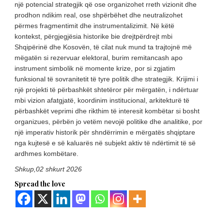
një potencial strategjik që ose organizohet rreth vizionit dhe
prodhon ndikim real, ose shpërbëhet dhe neutralizohet
përmes fragmentimit dhe instrumentalizimit. Në këtë
kontekst, përgjegjësia historike bie drejtpërdrejt mbi
Shqipërinë dhe Kosovën, të cilat nuk mund ta trajtojnë më
mëgatën si rezervuar elektoral, burim remitancash apo
instrument simbolik në momente krize, por si zgjatim
funksional të sovranitetit të tyre politik dhe strategjik. Krijimi i
një projekti të përbashkët shtetëror për mërgatën, i ndërtuar
mbi vizion afatgjatë, koordinim institucional, arkitekturë të
përbashkët veprimi dhe rikthim të interesit kombëtar si bosht
organizues, përbën jo vetëm nevojë politike dhe analitike, por
një imperativ historik për shndërrimin e mërgatës shqiptare
nga kujtesë e së kaluarës në subjekt aktiv të ndërtimit të së
ardhmes kombëtare.
Shkup,02 shkurt 2026
Spread the love