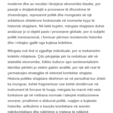
moderne dhe as rezultat i lëvizjeve ekonomike klasike, por
pasojë e drejtpërdrejtë e proceseve të dhunshme të
zhvendosjes, represionit politik dhe mungesës së një
arkitekture shtetërore funksionale në momente kyçe të
historisë shqiptare. Në këtë kuptim, mërgata shqiptare duhet
analizuar jo si objekt pasiv i proceseve globale, por si subjekt
politik transnacional, i formuar përmes rezistencës historike
dhe i mbajtur gjallë nga kujtesa kolektive.
Mërgata nuk lind si zgjedhje individuale, por si mekanizëm
kolektiv mbijetese. Çdo përpjekje për ta reduktuar atë në
statistikë ekonomike, folklor kulturor apo sentimentalizëm
identitar përbën jo vetëm gabim analitik, por një akt real të
çarmatosjes strategjike të interesit kombëtar shqiptar.
Historia politike shqiptare dëshmon se në periudhat kur shteti
ka munguar, është fragmentuar ose është shndërruar në
instrument të forcave të huaja, mërgata ka marrë mbi vete
funksione që në rrethana normale i takojnë institucioneve
sovrane: prodhimin e diskursit politik, ruajtjen e kujtesës
historike, artikulimin e kauzës kombëtare në arenën
ndërkombëtare dhe ndërtimin e rrjeteve të ndikimit.