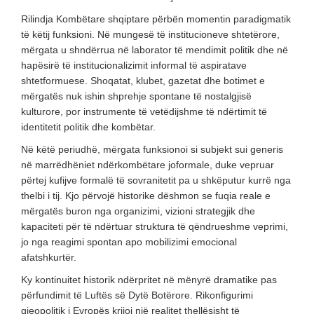
Rilindja Kombëtare shqiptare përbën momentin paradigmatik
të këtij funksioni. Në mungesë të institucioneve shtetërore,
mërgata u shndërrua në laborator të mendimit politik dhe në
hapësirë të institucionalizimit informal të aspiratave
shtetformuese. Shoqatat, klubet, gazetat dhe botimet e
mërgatës nuk ishin shprehje spontane të nostalgjisë
kulturore, por instrumente të vetëdijshme të ndërtimit të
identitetit politik dhe kombëtar.
Në këtë periudhë, mërgata funksionoi si subjekt sui generis
në marrëdhëniet ndërkombëtare joformale, duke vepruar
përtej kufijve formalë të sovranitetit pa u shkëputur kurrë nga
thelbi i tij. Kjo përvojë historike dëshmon se fuqia reale e
mërgatës buron nga organizimi, vizioni strategjik dhe
kapaciteti për të ndërtuar struktura të qëndrueshme veprimi,
jo nga reagimi spontan apo mobilizimi emocional
afatshkurtër.
Ky kontinuitet historik ndërpritet në mënyrë dramatike pas
përfundimit të Luftës së Dytë Botërore. Rikonfigurimi
gjeopolitik i Evropës krijoi një realitet thellësisht të