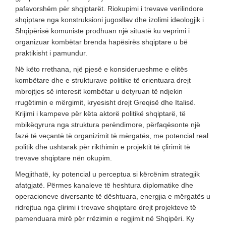
pafavorshëm për shqiptarët. Riokupimi i trevave verilindore
shqiptare nga konstruksioni jugosllav dhe izolimi ideologjik i
Shqipërisë komuniste prodhuan një situatë ku veprimi i
organizuar kombëtar brenda hapësirës shqiptare u bë
praktikisht i pamundur.
Në këto rrethana, një pjesë e konsiderueshme e elitës
kombëtare dhe e strukturave politike të orientuara drejt
mbrojtjes së interesit kombëtar u detyruan të ndjekin
rrugëtimin e mërgimit, kryesisht drejt Greqisë dhe Italisë.
Krijimi i kampeve për këta aktorë politikë shqiptarë, të
mbikëqyrura nga struktura perëndimore, përfaqësonte një
fazë të veçantë të organizimit të mërgatës, me potencial real
politik dhe ushtarak për rikthimin e projektit të çlirimit të
trevave shqiptare nën okupim.
Megjithatë, ky potencial u perceptua si kërcënim strategjik
afatgjatë. Përmes kanaleve të heshtura diplomatike dhe
operacioneve diversante të dështuara, energjia e mërgatës u
ridrejtua nga çlirimi i trevave shqiptare drejt projekteve të
pamenduara mirë për rrëzimin e regjimit në Shqipëri. Ky