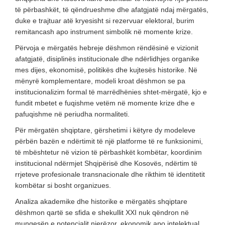
të përbashkët, të qëndrueshme dhe afatgjatë ndaj mërgatës,
duke e trajtuar atë kryesisht si rezervuar elektoral, burim
remitancash apo instrument simbolik në momente krize.
Përvoja e mërgatës hebreje dëshmon rëndësinë e vizionit
afatgjatë, disiplinës institucionale dhe ndërlidhjes organike
mes dijes, ekonomisë, politikës dhe kujtesës historike. Në
mënyrë komplementare, modeli kroat dëshmon se pa
institucionalizim formal të marrëdhënies shtet-mërgatë, kjo e
fundit mbetet e fuqishme vetëm në momente krize dhe e
pafuqishme në periudha normaliteti.
Për mërgatën shqiptare, gërshetimi i këtyre dy modeleve
përbën bazën e ndërtimit të një platforme të re funksionimi,
të mbështetur në vizion të përbashkët kombëtar, koordinim
institucional ndërmjet Shqipërisë dhe Kosovës, ndërtim të
rrjeteve profesionale transnacionale dhe rikthim të identitetit
kombëtar si bosht organizues.
Analiza akademike dhe historike e mërgatës shqiptare
dëshmon qartë se sfida e shekullit XXI nuk qëndron në
mungesën e potencialit njerëzor, ekonomik apo intelektual,