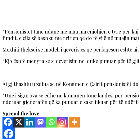
“Pensionistët tanë ndanë me mua mirënjohjen e tyre për kujde
fundit, e cila së bashku me rritjen që do të vijë në muajin m
Mexhiti theksoi se modeli i qeverisjes që përfaqëson është ai i
“Kjo është mënyra se si qeverisim ne: duke punuar për të gji
Ai gjithashtu u zotua se në Komunën e Çairit pensionistët d
“Unë i sigurova se edhe në komunën tonë kujdesi për pensio
nderuar gjeneratën që ka punuar e sakrifikuar për të ndërtu
Spread the love