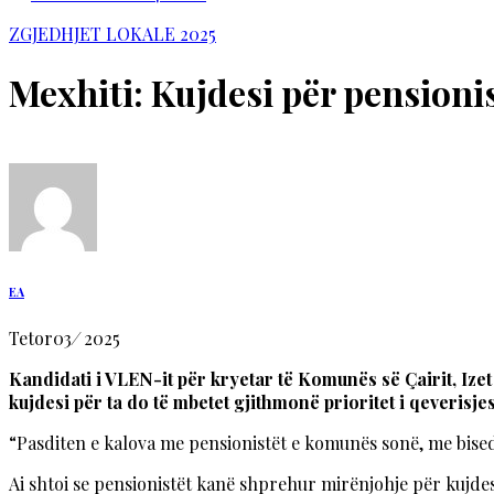
ZGJEDHJET LOKALE 2025
Mexhiti: Kujdesi për pensioni
EA
Tetor
03
/
2025
Kandidati i VLEN-it për kryetar të Komunës së Çairit, Izet
kujdesi për ta do të mbetet gjithmonë prioritet i qeverisjes
“Pasditen e kalova me pensionistët e komunës sonë, me biseda
Ai shtoi se pensionistët kanë shprehur mirënjohje për kujde