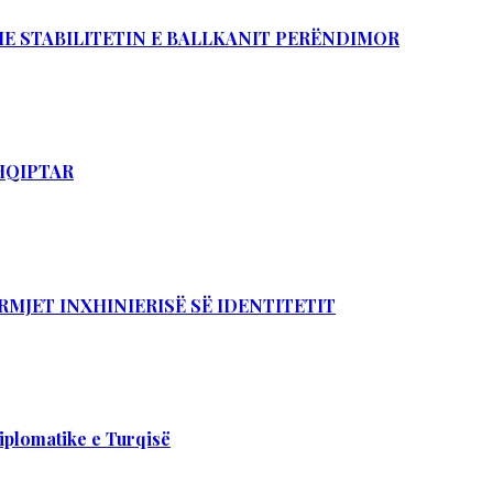
DHE STABILITETIN E BALLKANIT PERËNDIMOR
SHQIPTAR
RMJET INXHINIERISË SË IDENTITETIT
iplomatike e Turqisë