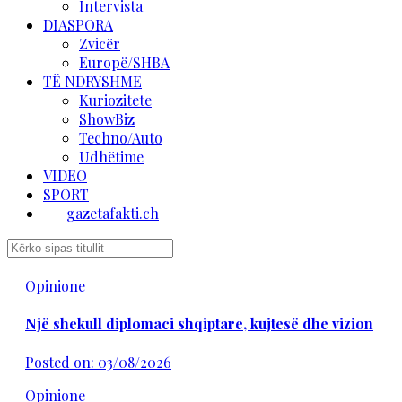
Intervista
DIASPORA
Zvicër
Europë/SHBA
TË NDRYSHME
Kuriozitete
ShowBiz
Techno/Auto
Udhëtime
VIDEO
SPORT
gazetafakti.ch
Opinione
Një shekull diplomaci shqiptare, kujtesë dhe vizion
Posted on: 03/08/2026
Opinione