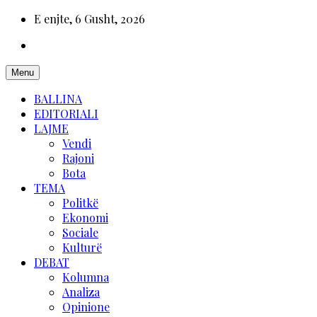
E enjte, 6 Gusht, 2026
Menu
BALLINA
EDITORIALI
LAJME
Vendi
Rajoni
Bota
TEMA
Politkë
Ekonomi
Sociale
Kulturë
DEBAT
Kolumna
Analiza
Opinione