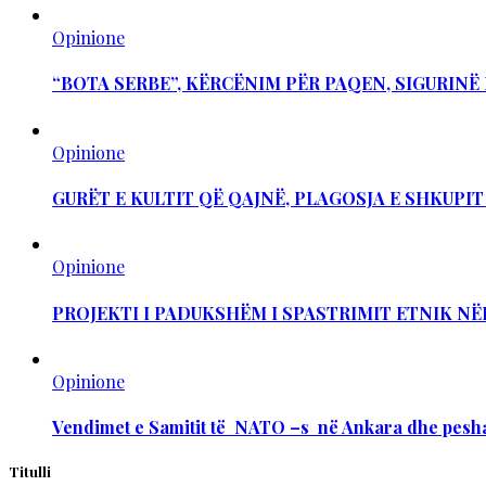
Opinione
“BOTA SERBE”, KËRCËNIM PËR PAQEN, SIGURIN
Opinione
GURËT E KULTIT QË QAJNË, PLAGOSJA E SHKUPI
Opinione
PROJEKTI I PADUKSHËM I SPASTRIMIT ETNIK NË
Opinione
Vendimet e Samitit të NATO –s në Ankara dhe pesha
Titulli