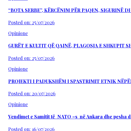
“BOTA SERBE”, KËRCËNIM PËR PAQEN, SIGURINË 
Posted on: 25/07/2026
Opinione
GURËT E KULTIT QË QAJNË, PLAGOSJA E SHKUPIT 
Posted on: 25/07/2026
Opinione
PROJEKTI I PADUKSHËM I SPASTRIMIT ETNIK NËPË
Posted on: 20/07/2026
Opinione
Vendimet e Samitit të NATO –s në Ankara dhe pesha d
Posted on: 16/07/2026