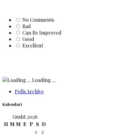
No Comments
Bad
Can Be Improved
Good
Excellent
Loading ...
Polls Archive
Kalendari
Gusht 2026
H
M
M
E
P
S
D
1
2