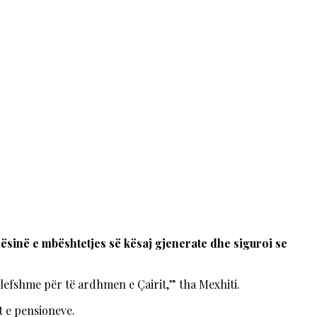
dësinë e mbështetjes së kësaj gjenerate dhe siguroi se
vlefshme për të ardhmen e Çairit,” tha Mexhiti.
t e pensioneve.