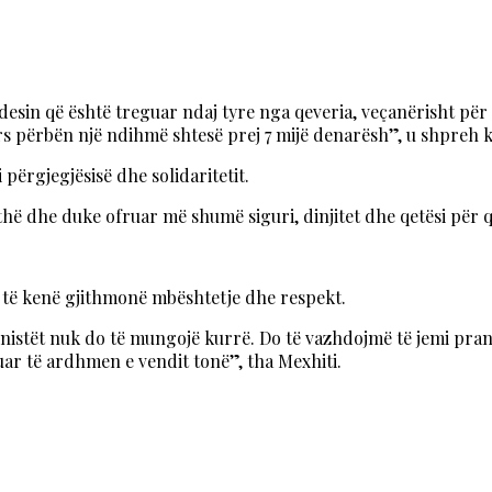
sin që është treguar ndaj tyre nga qeveria, veçanërisht për rr
ars përbën një ndihmë shtesë prej 7 mijë denarësh”, u shpreh k
 përgjegjësisë dhe solidaritetit.
thë dhe duke ofruar më shumë siguri, dinjitet dhe qetësi për q
o të kenë gjithmonë mbështetje dhe respekt.
nistët nuk do të mungojë kurrë. Do të vazhdojmë të jemi pran
ar të ardhmen e vendit tonë”, tha Mexhiti.