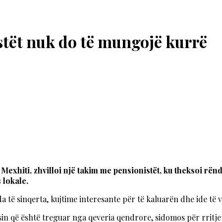
stët nuk do të mungojë kurrë
 Mexhiti, zhvilloi një takim me pensionistët, ku theksoi rën
 lokale.
 të sinqerta, kujtime interesante për të kaluarën dhe ide të 
sin që është treguar nga qeveria qendrore, sidomos për rritje