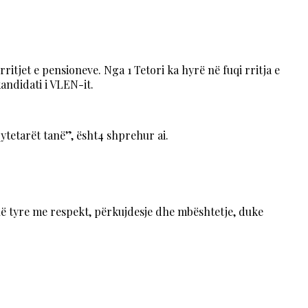
itjet e pensioneve. Nga 1 Tetori ka hyrë në fuqi rritja e
andidati i VLEN-it.
ytetarët tanë”, ësht4 shprehur ai.
ë tyre me respekt, përkujdesje dhe mbështetje, duke