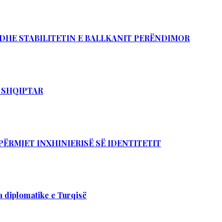
Ë DHE STABILITETIN E BALLKANIT PERËNDIMOR
T SHQIPTAR
PËRMJET INXHINIERISË SË IDENTITETIT
 diplomatike e Turqisë