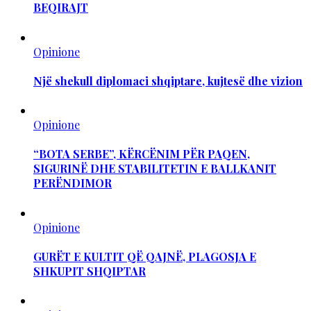
BEQIRAJT
Opinione
Një shekull diplomaci shqiptare, kujtesë dhe vizion
Opinione
“BOTA SERBE”, KËRCËNIM PËR PAQEN,
SIGURINË DHE STABILITETIN E BALLKANIT
PERËNDIMOR
Opinione
GURËT E KULTIT QË QAJNË, PLAGOSJA E
SHKUPIT SHQIPTAR