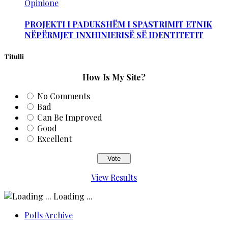
Opinione
PROJEKTI I PADUKSHËM I SPASTRIMIT ETNIK
NËPËRMJET INXHINIERISË SË IDENTITETIT
Titulli
How Is My Site?
No Comments
Bad
Can Be Improved
Good
Excellent
View Results
Loading ...
Polls Archive