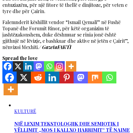
entuziazëm, për një fitore të thellë e dinjitoze, për veten e
tyre dhe për Çairin.
Falemnderit këshillit vendor “Ismail Qemali” në Fushë
Topanë dhe Forumit Rinor, për këtë organizim të
jashtëzakonshem, duke dëshmuar se rinia jonë është
gjithnjë në lëvizje, e bashkuar dhe aktive në jetën e Çairit”,
nënvizoi Mexhiti.
/ GazetaFAKTI
Spread the love
KULTURË
NJË LEXIM TEKSTOLOGJIK DHE SEMIOTIK I
VËLLIMIT „MOS I KALLXO HARRIMIT“ TË NAIME