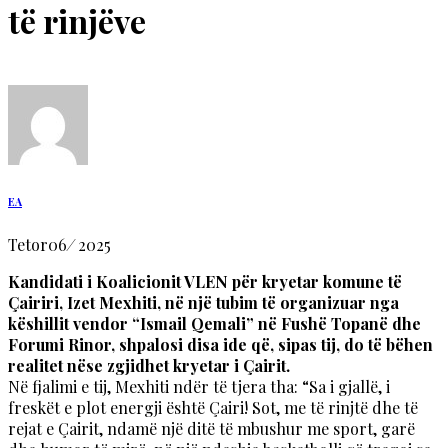
të rinjëve
EA
Tetor
06
/
2025
Kandidati i Koalicionit VLEN për kryetar komune të
Çairiri, Izet Mexhiti, në një tubim të organizuar nga
këshillit vendor “Ismail Qemali” në Fushë Topanë dhe
Forumi Rinor, shpalosi disa ide që, sipas tij, do të bëhen
realitet nëse zgjidhet kryetar i Çairit.
Në fjalimi e tij, Mexhiti ndër të tjera tha: “Sa i gjallë, i
freskët e plot energji është Çairi! Sot, me të rinjtë dhe të
rejat e Çairit, ndamë një ditë të mbushur me sport, garë