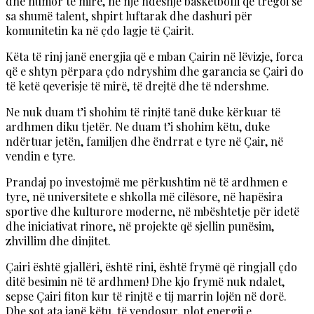
dhe humor të mirë, në një ndeshje basketbolli që tregoi se
sa shumë talent, shpirt luftarak dhe dashuri për
komunitetin ka në çdo lagje të Çairit.
Këta të rinj janë energjia që e mban Çairin në lëvizje, forca
që e shtyn përpara çdo ndryshim dhe garancia se Çairi do
të ketë qeverisje të mirë, të drejtë dhe të ndershme.
Ne nuk duam t’i shohim të rinjtë tanë duke kërkuar të
ardhmen diku tjetër. Ne duam t’i shohim këtu, duke
ndërtuar jetën, familjen dhe ëndrrat e tyre në Çair, në
vendin e tyre.
Prandaj po investojmë me përkushtim në të ardhmen e
tyre, në universitete e shkolla më cilësore, në hapësira
sportive dhe kulturore moderne, në mbështetje për idetë
dhe iniciativat rinore, në projekte që sjellin punësim,
zhvillim dhe dinjitet.
Çairi është gjallëri, është rini, është frymë që ringjall çdo
ditë besimin në të ardhmen! Dhe kjo frymë nuk ndalet,
sepse Çairi fiton kur të rinjtë e tij marrin lojën në dorë.
Dhe sot ata janë këtu, të vendosur, plot energji e