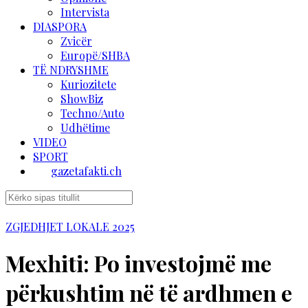
Intervista
DIASPORA
Zvicër
Europë/SHBA
TË NDRYSHME
Kuriozitete
ShowBiz
Techno/Auto
Udhëtime
VIDEO
SPORT
gazetafakti.ch
ZGJEDHJET LOKALE 2025
Mexhiti: Po investojmë me
përkushtim në të ardhmen e