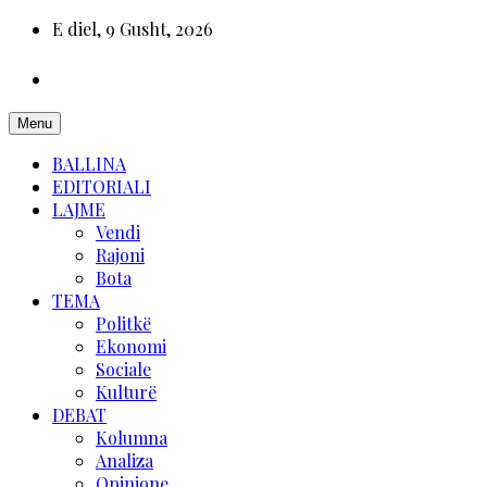
E diel, 9 Gusht, 2026
Menu
BALLINA
EDITORIALI
LAJME
Vendi
Rajoni
Bota
TEMA
Politkë
Ekonomi
Sociale
Kulturë
DEBAT
Kolumna
Analiza
Opinione