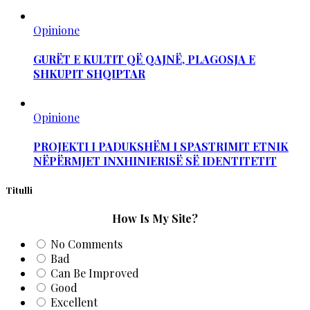
Opinione
GURËT E KULTIT QË QAJNË, PLAGOSJA E
SHKUPIT SHQIPTAR
Opinione
PROJEKTI I PADUKSHËM I SPASTRIMIT ETNIK
NËPËRMJET INXHINIERISË SË IDENTITETIT
Titulli
How Is My Site?
No Comments
Bad
Can Be Improved
Good
Excellent