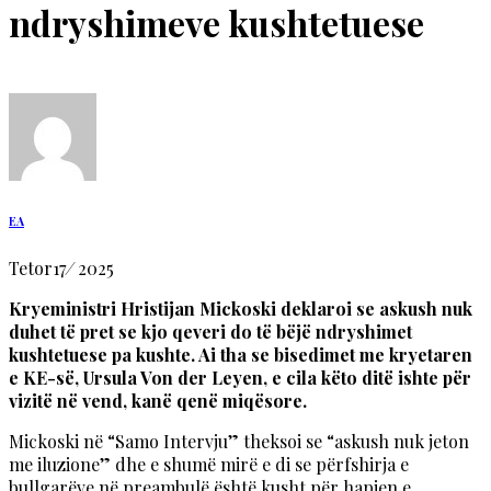
ndryshimeve kushtetuese
EA
Tetor
17
/
2025
Kryeministri Hristijan Mickoski deklaroi se askush nuk
duhet të pret se kjo qeveri do të bëjë ndryshimet
kushtetuese pa kushte. Ai tha se bisedimet me kryetaren
e KE-së, Ursula Von der Leyen, e cila këto ditë ishte për
vizitë në vend, kanë qenë miqësore.
Mickoski në “Samo Intervju” theksoi se “askush nuk jeton
me iluzione” dhe e shumë mirë e di se përfshirja e
bullgarëve në preambulë është kusht për hapjen e