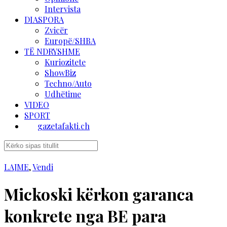
Intervista
DIASPORA
Zvicër
Europë/SHBA
TË NDRYSHME
Kuriozitete
ShowBiz
Techno/Auto
Udhëtime
VIDEO
SPORT
gazetafakti.ch
LAJME
,
Vendi
Mickoski kërkon garanca
konkrete nga BE para