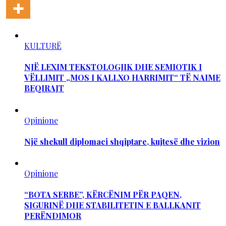
KULTURË
NJË LEXIM TEKSTOLOGJIK DHE SEMIOTIK I
VËLLIMIT „MOS I KALLXO HARRIMIT“ TË NAIME
BEQIRAJT
Opinione
Një shekull diplomaci shqiptare, kujtesë dhe vizion
Opinione
“BOTA SERBE”, KËRCËNIM PËR PAQEN,
SIGURINË DHE STABILITETIN E BALLKANIT
PERËNDIMOR