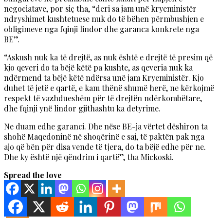
negociatave, por siç tha, “deri sa jam unë kryeministër
ndryshimet kushtetuese nuk do të bëhen përmbushjen e
obligimeve nga fqinji lindor dhe garanca konkrete nga
BE”.
“Askush nuk ka të drejtë, as nuk është e drejtë të presim që
kjo qeveri do ta bëjë këtë pa kushte, as qeveria nuk ka
ndërmend ta bëjë këtë ndërsa unë jam Kryeministër. Kjo
duhet të jetë e qartë, e kam thënë shumë herë, ne kërkojmë
respekt të vazhdueshëm për të drejtën ndërkombëtare,
dhe fqinji ynë lindor gjithashtu ka detyrime.
Ne duam edhe garanci. Dhe nëse BE-ja vërtet dëshiron ta
shohë Maqedoninë në shoqërinë e saj, të paktën pak nga
ajo që bën për disa vende të tjera, do ta bëjë edhe për ne.
Dhe ky është një qëndrim i qartë”, tha Mickoski.
Spread the love