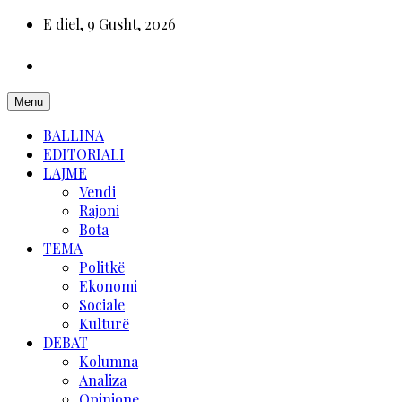
E diel, 9 Gusht, 2026
Menu
BALLINA
EDITORIALI
LAJME
Vendi
Rajoni
Bota
TEMA
Politkë
Ekonomi
Sociale
Kulturë
DEBAT
Kolumna
Analiza
Opinione