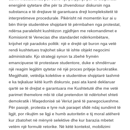
energjinë qytetare dhe për ta zhvendosur diskursin nga
substanca e të drejtave të garantuara drejt kompleksitetit të
interpretimeve procedurale. Pikërisht në momentin kur ai u
bën thirrje studentëve shqiptarë të përmbahen nga protestat,
ndërsa paralelisht kushtëzon zgjidhjen me rekomandimet e
Komisionit të Venecias dhe standardet ndërkombëtare,
krijohet një paradoks politik: një e drejtë që buron nga vetë
rendi kushtetues trajtohet sikur të ishte objekt negocimi
administrativ. Kjo strategji synon ta zbehë frymën
emancipuese të protestave studentore, duke e shndërruar
një reagim legjitim qytetar në një proces pritjeje burokratike.
Megjithatë, vetëdija kolektive e studentëve shqiptarë tashmë
e ka tejkaluar këtë kurth diskursiv, pasi ata kanë deklaruar
qartë se të drejtat e garantuara me Kushtetutë dhe me vetë
parimet themelore mbi të cilat pretendon të ndërtohet shteti
demokratik i Maqedonisë së Veriut janë të panegociueshme.
Për pasojë, protesta e tyre nuk paraqet sfidë ndaj sundimit të
ligjit, por rikujtim se ligji e humb autoritetin e tij moral atëherë
kur zbatohet në mënyrë selektive dhe kur barazia mbetet
vetëm një formulë retorike. Në këtë kontekst, mobilizimi