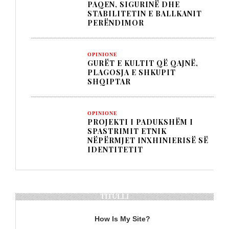
PAQEN, SIGURINË DHE
STABILITETIN E BALLKANIT
PERËNDIMOR
OPINIONE
GURËT E KULTIT QË QAJNË,
PLAGOSJA E SHKUPIT
SHQIPTAR
OPINIONE
PROJEKTI I PADUKSHËM I
SPASTRIMIT ETNIK
NËPËRMJET INXHINIERISË SË
IDENTITETIT
TITULLI
How Is My Site?