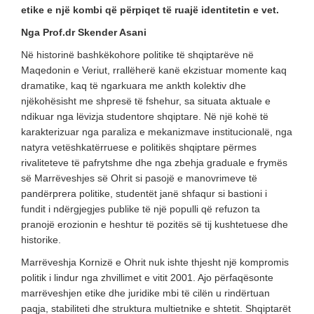
etike e një kombi që përpiqet të ruajë identitetin e vet.
Nga Prof.dr Skender Asani
Në historinë bashkëkohore politike të shqiptarëve në
Maqedonin e Veriut, rrallëherë kanë ekzistuar momente kaq
dramatike, kaq të ngarkuara me ankth kolektiv dhe
njëkohësisht me shpresë të fshehur, sa situata aktuale e
ndikuar nga lëvizja studentore shqiptare. Në një kohë të
karakterizuar nga paraliza e mekanizmave institucionalë, nga
natyra vetëshkatërruese e politikës shqiptare përmes
rivaliteteve të pafrytshme dhe nga zbehja graduale e frymës
së Marrëveshjes së Ohrit si pasojë e manovrimeve të
pandërprera politike, studentët janë shfaqur si bastioni i
fundit i ndërgjegjes publike të një populli që refuzon ta
pranojë erozionin e heshtur të pozitës së tij kushtetuese dhe
historike.
Marrëveshja Kornizë e Ohrit nuk ishte thjesht një kompromis
politik i lindur nga zhvillimet e vitit 2001. Ajo përfaqësonte
marrëveshjen etike dhe juridike mbi të cilën u rindërtuan
paqja, stabiliteti dhe struktura multietnike e shtetit. Shqiptarët