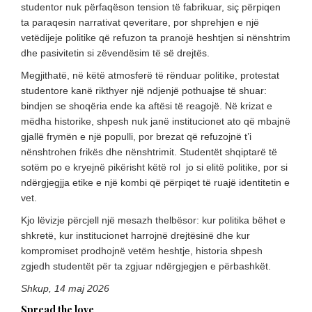
studentor nuk përfaqëson tension të fabrikuar, siç përpiqen
ta paraqesin narrativat qeveritare, por shprehjen e një
vetëdijeje politike që refuzon ta pranojë heshtjen si nënshtrim
dhe pasivitetin si zëvendësim të së drejtës.
Megjithatë, në këtë atmosferë të rënduar politike, protestat
studentore kanë rikthyer një ndjenjë pothuajse të shuar:
bindjen se shoqëria ende ka aftësi të reagojë. Në krizat e
mëdha historike, shpesh nuk janë institucionet ato që mbajnë
gjallë frymën e një populli, por brezat që refuzojnë t’i
nënshtrohen frikës dhe nënshtrimit. Studentët shqiptarë të
sotëm po e kryejnë pikërisht këtë rol jo si elitë politike, por si
ndërgjegjja etike e një kombi që përpiqet të ruajë identitetin e
vet.
Kjo lëvizje përcjell një mesazh thelbësor: kur politika bëhet e
shkretë, kur institucionet harrojnë drejtësinë dhe kur
kompromiset prodhojnë vetëm heshtje, historia shpesh
zgjedh studentët për ta zgjuar ndërgjegjen e përbashkët.
Shkup, 14 maj 2026
Spread the love