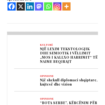
KULTURË
NJË LEXIM TEKSTOLOGJIK
DHE SEMIOTIK I VËLLIMIT
„MOS I KALLXO HARRIMIT“ TË
NAIME BEQIRAJT
OPINIONE
Një shekull diplomaci shqiptare,
kujtesë dhe vizion
OPINIONE
“BOTA SERBE”, KËRCËNIM PËR