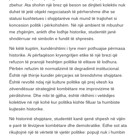
zbehur. Ata shohin një brez që beson se dinjiteti kolektiv nuk
duhet të jetë objekt negociatash të përhershme dhe se
statusi kushtetues i shqiptarëve nuk mund të trajtohet si
koncesion politik i përkohshëm. Në një ambient të mbushur
me zhgënjim, ankth dhe lodhje historike, studentët janë
shndërruar në simbolin e fundit të shpresës.
Në këtë kuptim, kundërshtimi i tyre merr pothuajse përmasa
historike. Ai përfaqëson kryengritjen etike të një brezi që
refuzon të pranojë heshtjen politike të elitave të lodhura.
Përbën refuzim të normalizimit të degradimit institucional.
Është një thirrje kundër përçarjes së brendshme shqiptare.
Është revoltë ndaj një kulture politike që prej vitesh ka
zëvendësuar strategjinë kombëtare me improvizime të
përditshme. Dhe mbi të gjitha, është rikthimi i vetëdijes
kolektive në një kohë kur politika kishte filluar ta humbiste
kujtesën historike.
Në historinë shqiptare, studentët kanë qenë shpesh në vijën
e parë të lëvizjeve kombëtare dhe demokratike. Edhe sot ata
rikujtojnë një të vërtetë të vjetër politike: popujt nuk i humbin