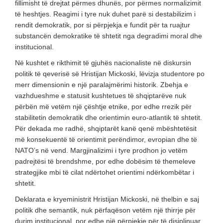
fillimisht të drejtat përmes dhunës, por përmes normalizimit
të heshtjes. Reagimi i tyre nuk duhet parë si destabilizim i
rendit demokratik, por si përpjekja e fundit për ta ruajtur
substancën demokratike të shtetit nga degradimi moral dhe
institucional.
Në kushtet e rikthimit të gjuhës nacionaliste në diskursin
politik të qeverisë së Hristijan Mickoski, lëvizja studentore po
merr dimensionin e një paralajmërimi historik. Zbehja e
vazhdueshme e statusit kushtetues të shqiptarëve nuk
përbën më vetëm një çështje etnike, por edhe rrezik për
stabilitetin demokratik dhe orientimin euro-atlantik të shtetit.
Për dekada me radhë, shqiptarët kanë qenë mbështetësit
më konsekuentë të orientimit perëndimor, evropian dhe të
NATO’s në vend. Margjinalizimi i tyre prodhon jo vetëm
padrejtësi të brendshme, por edhe dobësim të themeleve
strategjike mbi të cilat ndërtohet orientimi ndërkombëtar i
shtetit.
Deklarata e kryeministrit Hristijan Mickoski, në thelbin e saj
politik dhe semantik, nuk përfaqëson vetëm një thirrje për
durim institucional, por edhe një përpjekje për të disiplinuar