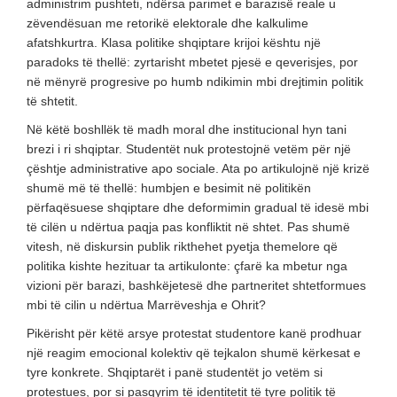
administrim pushteti, ndërsa parimet e barazisë reale u
zëvendësuan me retorikë elektorale dhe kalkulime
afatshkurtra. Klasa politike shqiptare krijoi kështu një
paradoks të thellë: zyrtarisht mbetet pjesë e qeverisjes, por
në mënyrë progresive po humb ndikimin mbi drejtimin politik
të shtetit.
Në këtë boshllëk të madh moral dhe institucional hyn tani
brezi i ri shqiptar. Studentët nuk protestojnë vetëm për një
çështje administrative apo sociale. Ata po artikulojnë një krizë
shumë më të thellë: humbjen e besimit në politikën
përfaqësuese shqiptare dhe deformimin gradual të idesë mbi
të cilën u ndërtua paqja pas konfliktit në shtet. Pas shumë
vitesh, në diskursin publik rikthehet pyetja themelore që
politika kishte hezituar ta artikulonte: çfarë ka mbetur nga
vizioni për barazi, bashkëjetesë dhe partneritet shtetformues
mbi të cilin u ndërtua Marrëveshja e Ohrit?
Pikërisht për këtë arsye protestat studentore kanë prodhuar
një reagim emocional kolektiv që tejkalon shumë kërkesat e
tyre konkrete. Shqiptarët i panë studentët jo vetëm si
protestues, por si pasqyrim të identitetit të tyre politik të