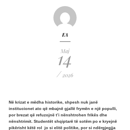
EA
14
Maj
/
2026
Në krizat e mëdha historike, shpesh nuk janë
institucionet ato që mbajnë gjallë frymën e një populli,
por brezat që refuzojnë t’i nënshtrohen frikës dhe
nënshtrimit. Studentët shqiptarë të sotëm po e kryejnë
pikërisht këtë rol jo si elitë politike, por si ndërgjegjja