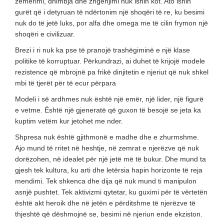
zemërimi, dhimbja dhe zhgënjimi nuk ishin kot. Ato ishin
gurët që i detyruan të ndërtonim një shoqëri të re, ku besimi
nuk do të jetë luks, por alfa dhe omega me të cilin frymon një
shoqëri e civilizuar.
Brezi i ri nuk ka pse të pranojë trashëgiminë e një klase
politike të korruptuar. Përkundrazi, ai duhet të krijojë modele
rezistence që mbrojnë pa frikë dinjitetin e njeriut që nuk shkel
mbi të tjerët për të ecur përpara
Modeli i së ardhmes nuk është një emër, një lider, një figurë
e vetme. Është një gjeneratë që guxon të besojë se jeta ka
kuptim vetëm kur jetohet me nder.
Shpresa nuk është gjithmonë e madhe dhe e zhurmshme.
Ajo mund të rritet në heshtje, në zemrat e njerëzve që nuk
dorëzohen, në idealet për një jetë më të bukur. Dhe mund ta
gjesh tek kultura, ku arti dhe letërsia hapin horizonte të reja
mendimi. Tek shkenca dhe dija që nuk mund ti manipulon
asnjë pushtet. Tek aktivizmi qytetar, ku guximi për të vërtetën
është akt heroik dhe në jetën e përditshme të njerëzve të
thjeshtë që dëshmojnë se, besimi në njeriun ende ekziston.