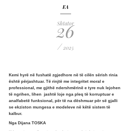
EA
26
Shtator
/
2025
Kemi hyrë në fushatë zgjedhore në të cilën sërish rinia
është përjashtuar. Të rinjtë me integritet moral e
professional, me gjithë ndershmërinë e tyre nuk lejohen
të ngrihen, lihen jashtë loje nga pleq të korruptuar e
analfabetë funksional, për të na dëshmuar për së gjalli
se ekziston mungesa e modeleve në këtë sistem të
kalbur.
Nga Dijana TOSKA