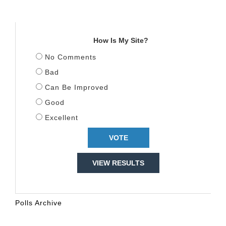
TITULLI
How Is My Site?
No Comments
Bad
Can Be Improved
Good
Excellent
VIEW RESULTS
Polls Archive