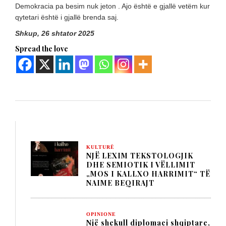
Demokracia pa besim nuk jeton . Ajo është e gjallë vetëm kur
qytetari është i gjallë brenda saj.
Shkup, 26 shtator 2025
Spread the love
KULTURË
NJË LEXIM TEKSTOLOGJIK
DHE SEMIOTIK I VËLLIMIT
„MOS I KALLXO HARRIMIT“ TË
NAIME BEQIRAJT
OPINIONE
Një shekull diplomaci shqiptare,