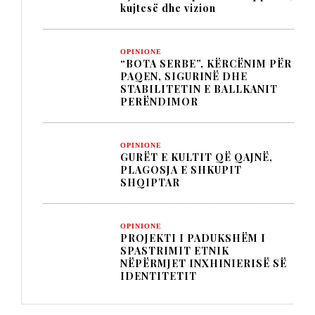
kujtesë dhe vizion
OPINIONE
“BOTA SERBE”, KËRCËNIM PËR
PAQEN, SIGURINË DHE
STABILITETIN E BALLKANIT
PERËNDIMOR
OPINIONE
GURËT E KULTIT QË QAJNË,
PLAGOSJA E SHKUPIT
SHQIPTAR
OPINIONE
PROJEKTI I PADUKSHËM I
SPASTRIMIT ETNIK
NËPËRMJET INXHINIERISË SË
IDENTITETIT