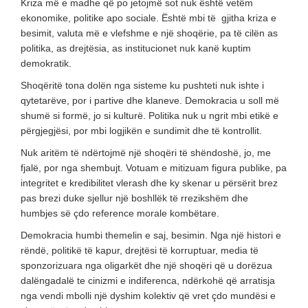
Kriza më e madhe që po jetojmë sot nuk është vetëm
ekonomike, politike apo sociale. Është mbi të gjitha kriza e
besimit, valuta më e vlefshme e një shoqërie, pa të cilën as
politika, as drejtësia, as institucionet nuk kanë kuptim
demokratik.
Shoqëritë tona dolën nga sisteme ku pushteti nuk ishte i
qytetarëve, por i partive dhe klaneve. Demokracia u soll më
shumë si formë, jo si kulturë. Politika nuk u ngrit mbi etikë e
përgjegjësi, por mbi logjikën e sundimit dhe të kontrollit.
Nuk aritëm të ndërtojmë një shoqëri të shëndoshë, jo, me
fjalë, por nga shembujt. Votuam e mitizuam figura publike, pa
integritet e kredibilitet vlerash dhe ky skenar u përsërit brez
pas brezi duke sjellur një boshllëk të rrezikshëm dhe
humbjes së çdo reference morale kombëtare.
Demokracia humbi themelin e saj, besimin. Nga një histori e
rëndë, politikë të kapur, drejtësi të korruptuar, media të
sponzorizuara nga oligarkët dhe një shoqëri që u dorëzua
dalëngadalë te cinizmi e indiferenca, ndërkohë që arratisja
nga vendi mbolli një dyshim kolektiv që vret çdo mundësi e