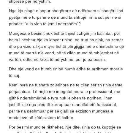
shpresë për ndryshim.
Nga kjo plagë e hapur shoqërore që ndërtuam si shoqëri lind
pyetja më e turpshme që mund ta shtrojë rinia sot për ne si
prindër: “a ia vlen të jem i ndershëm”?
Mungesa e besimit nuk është thjesht zhgënjim kalimtar, por
helm i heshtur Ajo ka kthyer rininë në trup pa gjak, pa zemër
dhe pa vizion. Ikja e tyre është përgjigjja më e dhimbshme që
mund të marrë një vend, në të cilën mund të mbijetohet në
varfëri, edhe në kriza të ndryshme, por jo pa besim.
Dhe një vend që humb rininë humb edhe të ardhmen morale
të saj.
Kemi hyrë në fushatë zgjedhore në të cilën sërish rinia është
përjashtuar. Të rinjtë me integritet moral e professional, me
gjithë ndershmërinë e tyre nuk lejohen të ngrihen, lihen
jashtë loje nga pleq të korruptuar e analfabetë funksional,
për të na dëshmuar për së gjalli se ekziston mungesa e
modeleve në këtë sistem të kalbur.
Por besimi mund të rikthehet. Një ditë, rinia do ta kuptojë se