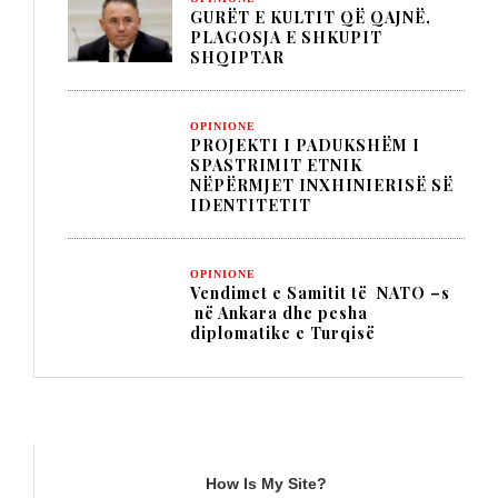
GURËT E KULTIT QË QAJNË,
PLAGOSJA E SHKUPIT
SHQIPTAR
OPINIONE
PROJEKTI I PADUKSHËM I
SPASTRIMIT ETNIK
NËPËRMJET INXHINIERISË SË
IDENTITETIT
OPINIONE
Vendimet e Samitit të NATO –s
në Ankara dhe pesha
diplomatike e Turqisë
TITULLI
How Is My Site?