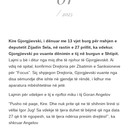
/
2025
Kire Gjorgjievski, i dënuar me 13 vjet burg për rrahjen e
deputetit Zijadin Sela, në rastin e 27 prillit, ka vdekur.
Gjorgjievski po vuante dënimin e tij në burgun e Shtipit.
Lajmi u bë i ditur nga miq dhe të njohur të Gjorgjievskit. Ai
vdiq në spital, konfirmoi Drejtoria për Zbatimin e Sanksioneve
për “Focus”. Siç shpjegon Drejtoria, Gjorgjievski vuante nga
disa sëmundje dhe ishte në gjendje të rëndë, i lidhur me
aparatura mbështetëse në jetë.
Lajmin për vdekjen e tij e njoftoi miku i tij Goran Angelov
“Pusho në paqe, Kire. Dhe nuk prite që ne të shihnim lirinë si
vëllai Igor Jug! Sa vdekje të tjera duhet të bëjmë që nga data
27 që ti të ngopesh, sa të tjera ndërsa presim drejtësi!”, ka
shkruar Angelov.