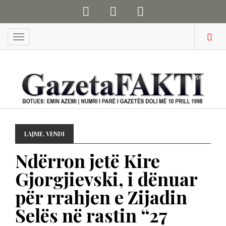
Menu
LAJME
,
VENDI
Ndërron jetë Kire
Gjorgjievski, i dënuar
për rrahjen e Zijadin
Selës në rastin “27