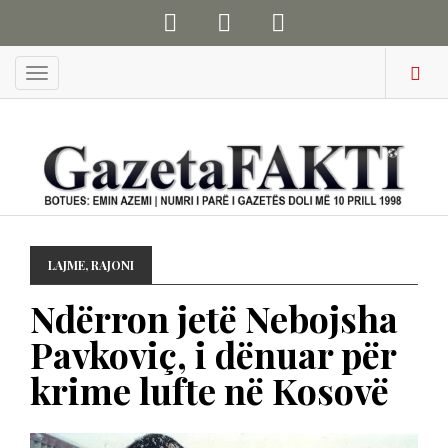
Menu
LAJME
,
RAJONI
Ndërron jetë Nebojsha
Pavkoviç, i dënuar për
krime lufte në Kosovë