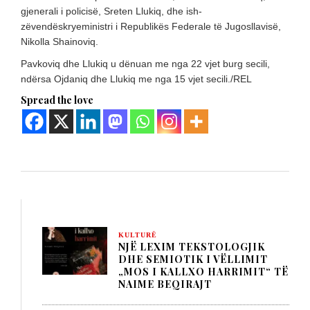
gjenerali i policisë, Sreten Llukiq, dhe ish-
zëvendëskryeministri i Republikës Federale të Jugosllavisë,
Nikolla Shainoviq.
Pavkoviq dhe Llukiq u dënuan me nga 22 vjet burg secili,
ndërsa Ojdaniq dhe Llukiq me nga 15 vjet secili./REL
Spread the love
KULTURË
NJË LEXIM TEKSTOLOGJIK
DHE SEMIOTIK I VËLLIMIT
„MOS I KALLXO HARRIMIT“ TË
NAIME BEQIRAJT