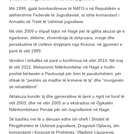
Më 1999, gjatë bombardimeve të NATO-s në Republikën e
atëhershme Federale të Jugosllavisë, ai ishte komandant i
Armatës së Tretë të Ushtrisë jugosllave.
Në vitin 2009 u shpall fajtor në Hagë për të gjitha akuzat që e
ngarkonin: dëbime, zhvendosje të detyruara, vrasje dhe
persekutime të civilëve shqiptarë nga Kosova, në gjysmën e
parë të vitit 1999.
Vendimi i shkallës së parë u konfirmua në vitin 2014. Në maj
të vitit 2022, Mekanizmi Ndërkombëtar në Hagë e hodhi
poshtë kërkesën e Pavkoviqit për lirim të parakohshëm, për
shkak të “peshës së madhe të krimeve të tij” dhe “mungesës
së rehabilitimit”.
Aktakuza kundër tij dhe gjeneralëve të tjerë u ngrit në fund të
vitit 2003, dhe në vitin 2005 ai u ekstradua në Gjykatën
Ndërkombëtare Penale për ish-Jugosllavinë në Hagë.
Së bashku me të u dënuan edhe ish-shefi i Shtabit të
Përgjithshëm të Ushtrisë jugosllave, Dragolub Ojdaniq, ish-
komandanti i Korpusit të Prishtinës, Vlladimir Llazareviq,