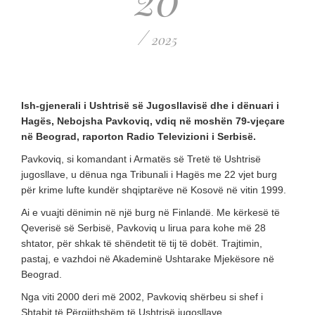
/
2025
Ish-gjenerali i Ushtrisë së Jugosllavisë dhe i dënuari i
Hagës, Nebojsha Pavkoviq, vdiq në moshën 79-vjeçare
në Beograd, raporton Radio Televizioni i Serbisë.
Pavkoviq, si komandant i Armatës së Tretë të Ushtrisë
jugosllave, u dënua nga Tribunali i Hagës me 22 vjet burg
për krime lufte kundër shqiptarëve në Kosovë në vitin 1999.
Ai e vuajti dënimin në një burg në Finlandë. Me kërkesë të
Qeverisë së Serbisë, Pavkoviq u lirua para kohe më 28
shtator, për shkak të shëndetit të tij të dobët. Trajtimin,
pastaj, e vazhdoi në Akademinë Ushtarake Mjekësore në
Beograd.
Nga viti 2000 deri më 2002, Pavkoviq shërbeu si shef i
Shtabit të Përgjithshëm të Ushtrisë jugosllave.