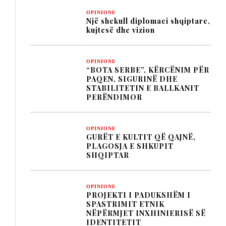
OPINIONE
Një shekull diplomaci shqiptare,
kujtesë dhe vizion
OPINIONE
“BOTA SERBE”, KËRCËNIM PËR
PAQEN, SIGURINË DHE
STABILITETIN E BALLKANIT
PERËNDIMOR
OPINIONE
GURËT E KULTIT QË QAJNË,
PLAGOSJA E SHKUPIT
SHQIPTAR
OPINIONE
PROJEKTI I PADUKSHËM I
SPASTRIMIT ETNIK
NËPËRMJET INXHINIERISË SË
IDENTITETIT