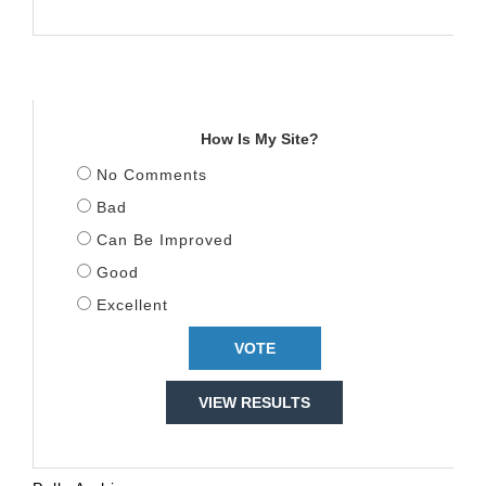
TITULLI
How Is My Site?
No Comments
Bad
Can Be Improved
Good
Excellent
VIEW RESULTS