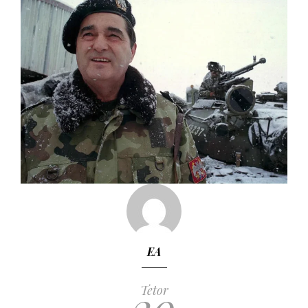
EA
20
Tetor