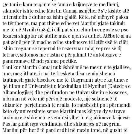
Që tani e kam të qartë se fama e krijuesve të mëdhenj,
sikundër ishte edhe Martin Camaj, asnjëherë s’e kishte atë
intensitetin e duhur sa ishin gjallë. Këtë, në mënyrë paksa
të tërthortë, ma pat thënë edhe vet Martini gjatë takimit
me të në Mynih (1989), i cili pat shprehur brengosje se pse
lexuesi shqiptar në atdhe nuk e njeh sa duhet. Atëbotë ai ua
pat zënë për të madhe edhe studiuesve të letërsisë të cilët
ishin treguar së tepërmi të rezervuar ndaj veprës së tij
letrare, sidomos me rastin e përpilimit të antologjive e
panoramave të ndryshme poetike.
Tani kur Martin Camaj nuk është më në mesin e të gjallëve,
unë, megjithatë, i ruaj të freskëta disa reminishenca
kujtimesh gjatë bisedave me të. Diagrami i atyre kujtimeve
që fillon në Universitetin Maximilian të Mynihut (Katedra e
Albanologjisë) dhe përfundon në Universitetin e Kosovës,
mbruan në vete një përvojë modeste, një sekuencë të
shkurtër përjetimesh të rralla. Jo ratsësisht po i përmendi
këto dy universitete sepse Martini mes këtyre dy vatrave
arsimore e shkencore vendosi ylberin e gjakimeve krijuese.
Pas largimit nga vendlindja dhe shkuarjes në megrim,
Martini për herë të parë erdhi në mesin tonë, në gusht të