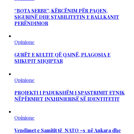
“BOTA SERBE”, KËRCËNIM PËR PAQEN,
SIGURINË DHE STABILITETIN E BALLKANIT
PERËNDIMOR
Opinione
GURËT E KULTIT QË QAJNË, PLAGOSJA E
SHKUPIT SHQIPTAR
Opinione
PROJEKTI I PADUKSHËM I SPASTRIMIT ETNIK
NËPËRMJET INXHINIERISË SË IDENTITETIT
Opinione
Vendimet e Samitit të NATO –s në Ankara dhe