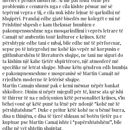
nivelet e prozës moderne. Ai më pat folur edhe për
problemin e cenzurës nga e cila kishte pësuar më së
tepërmi vepra e tij, e cila nuk ishte lejuar të qarkulloj në
Shqipëri. Prandaj edhe gjatë bisedës me kolegët e mi në
Prishtinë shpesh e kam theksuar humbjen e
pakompensueshme nga mosqarkullimi i veprës letrare të
Camajt në ambentin tonë kulturor e krijues. Këtë
përshtypje edhe tani e mbaj, bile edhe më të përforcuar,
sepse po të integrohej me kohë kjo vepër në korpusin e
gjithmbarshëm të literaturës shqipe, ne tani me siguri do
ta kishim një kahe tjetër shpirtërore, një atmosferë më
specifike në letrat shqipe. Mbase këtu qëndron edh humbja
e pakompnesueshme e mospranisë së Martin Camajt në
rrjedhën moderne të letërisë shqipe.
Martin Camajn shumë pak e kemi mësuar nëpër bankat
shkollore. Dinim si nëpër mjegull për të, kurse ata që ishi
të thirrur të na e ndriçonion këtë personalitet krijues, s’iu
bëhej vonë që këtë punë ta lënë për ndonjë “kohë më të
përshjtatshme”. Duke e pritur këtë kohë ne u bëmë burra,
disa u thinjëm, e disa të tjerë shkuan në botën tjetër pa e
kuptuar pse Martin Camaj ishte i “papërshtatshëm”, bile
edhe në vet shtetin shqiptar.