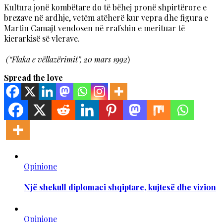
Kultura jonë kombëtare do të bëhej pronë shpirtërore e
brezave në ardhje, vetëm atëherë kur vepra dhe figura e
Martin Camajt vendosen në rrafshin e merituar të
kierarkisë së vlerave.
(“Flaka e vëllazërimit”, 20 mars 1992
)
Spread the love
Opinione
Një shekull diplomaci shqiptare, kujtesë dhe vizion
Opinione