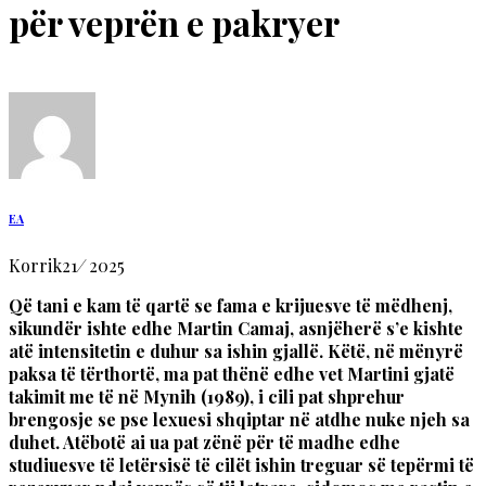
për veprën e pakryer
EA
Korrik
21
/
2025
Që tani e kam të qartë se fama e krijuesve të mëdhenj,
sikundër ishte edhe Martin Camaj, asnjëherë s’e kishte
atë intensitetin e duhur sa ishin gjallë. Këtë, në mënyrë
paksa të tërthortë, ma pat thënë edhe vet Martini gjatë
takimit me të në Mynih (1989), i cili pat shprehur
brengosje se pse lexuesi shqiptar në atdhe nuke njeh sa
duhet. Atëbotë ai ua pat zënë për të madhe edhe
studiuesve të letërsisë të cilët ishin treguar së tepërmi të