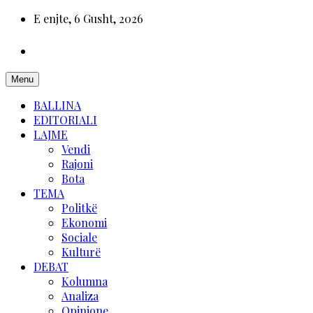
E enjte, 6 Gusht, 2026
Menu
BALLINA
EDITORIALI
LAJME
Vendi
Rajoni
Bota
TEMA
Politkë
Ekonomi
Sociale
Kulturë
DEBAT
Kolumna
Analiza
Opinione