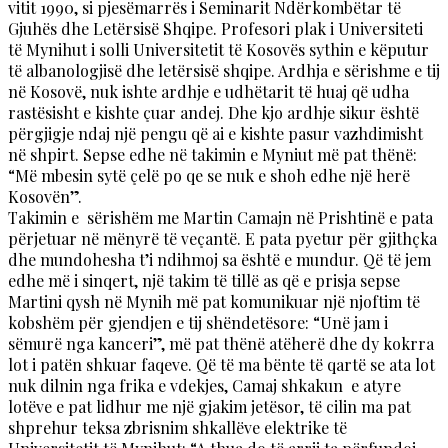
vitit 1990, si pjesëmarrës i Seminarit Ndërkombëtar të
Gjuhës dhe Letërsisë Shqipe. Profesori plak i Universiteti
të Mynihut i solli Universitetit të Kosovës sythin e këputur
të albanologjisë dhe letërsisë shqipe. Ardhja e sërishme e tij
në Kosovë, nuk ishte ardhje e udhëtarit të huaj që udha
rastësisht e kishte çuar andej. Dhe kjo ardhje sikur është
përgjigje ndaj një pengu që ai e kishte pasur vazhdimisht
në shpirt. Sepse edhe në takimin e Myniut më pat thënë:
“Më mbesin sytë çelë po qe se nuk e shoh edhe një herë
Kosovën”.
Takimin e sërishëm me Martin Camajn në Prishtinë e pata
përjetuar në mënyrë të veçantë. E pata pyetur për gjithçka
dhe mundohesha t’i ndihmoj sa është e mundur. Që të jem
edhe më i sinqert, një takim të tillë as që e prisja sepse
Martini qysh në Mynih më pat komunikuar një njoftim të
kobshëm për gjendjen e tij shëndetësore: “Unë jam i
sëmurë nga kanceri”, më pat thënë atëherë dhe dy kokrra
lot i patën shkuar faqeve. Që të ma bënte të qartë se ata lot
nuk dilnin nga frika e vdekjes, Camaj shkakun e atyre
lotëve e pat lidhur me një gjakim jetësor, të cilin ma pat
shprehur teksa zbrisnim shkallëve elektrike të