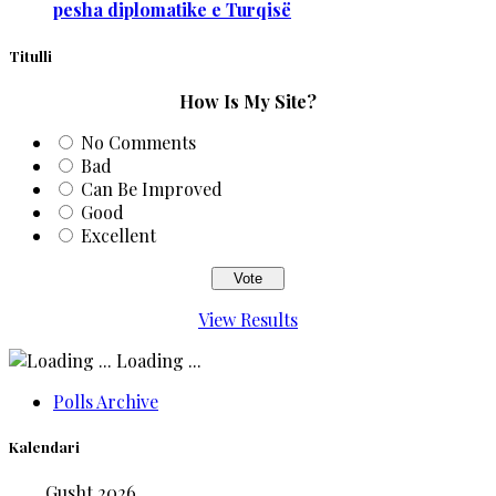
pesha diplomatike e Turqisë
Titulli
How Is My Site?
No Comments
Bad
Can Be Improved
Good
Excellent
View Results
Loading ...
Polls Archive
Kalendari
Gusht 2026