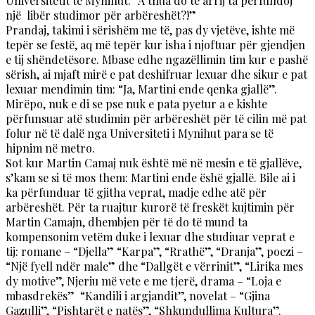
Universitetit të Mynihut: “A thua do të arrij ta përfundoj
një libër studimor për arbëreshët?!”
Prandaj, takimi i sërishëm me të, pas dy vjetëve, ishte më
tepër se festë, aq më tepër kur isha i njoftuar për gjendjen
e tij shëndetësore. Mbase edhe ngazëllimin tim kur e pashë
sërish, ai mjaft mirë e pat deshifruar lexuar dhe sikur e pat
lexuar mendimin tim: “Ja, Martini ende qenka gjallë”.
Mirëpo, nuk e di se pse nuk e pata pyetur a e kishte
përfunsuar atë studimin për arbëreshët për të cilin më pat
folur në të dalë nga Universiteti i Mynihut para se të
hipnim në metro.
Sot kur Martin Camaj nuk është më në mesin e të gjallëve,
s’kam se si të mos them: Martini ende ëshë gjallë. Bile ai i
ka përfunduar të gjitha veprat, madje edhe atë për
arbëreshët. Për ta ruajtur kurorë të freskët kujtimin për
Martin Camajn, dhembjen për të do të mund ta
kompensonim vetëm duke i lexuar dhe studiuar veprat e
tij: romane – “Djella” “Karpa”, “Rrathë”, “Dranja”, poezi –
“Një fyell ndër male” dhe “Dallgët e vërrinit”, “Lirika mes
dy motive”, Njeriu më vete e me tjerë, drama – “Loja e
mbasdrekës” “Kandili i argjandit”, novelat – “Gjina
Gazulli”, “Pishtarët e natës”, “Shkundullima Kultura”.