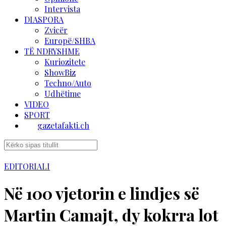
Intervista
DIASPORA
Zvicër
Europë/SHBA
TË NDRYSHME
Kuriozitete
ShowBiz
Techno/Auto
Udhëtime
VIDEO
SPORT
gazetafakti.ch
EDITORIALI
Në 100 vjetorin e lindjes së
Martin Camajt, dy kokrra lot