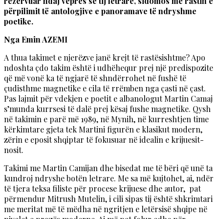
rezervuar ndaj veprës së tij letrare, sidomos me rastin e
përpilimit të antologjive e panoramave të ndryshme
poetike.
Nga Emin AZEMI
A thua takimet e njerëzve janë krejt të rastësishtme? Apo
ndoshta çdo takim është i udhëhequr prej një predispozite
që më vonë ka të ngjarë të shndërrohet në fushë të
çudisthme magnetike e cila të rrëmben nga çasti në çast.
Pas lajmit për vdekjen e poetit e albanologut Martin Camaj
s’munda kurrsesi të dalë prej kësaj fushe magnetike. Qysh
në takimin e parë më 1989, në Mynih, në kurreshtjen time
kërkimtare gjeta tek Martini figurën e klasikut modern,
zërin e eposit shqiptar të fokusuar në idealin e krijuesit-
nosit.
Takimi me Martin Camijan dhe bisedat me të bëri që unë ta
kundroj ndryshe botën letrare. Me sa më kujtohet, ai, ndër
të tjera teksa filiste për procese krijuese dhe autor, pat
përmendur Mitrush Mutelin, i cili sipas tij është shkrimtari
me meritat më të mëdha në ngritjen e letërsisë shqipe në