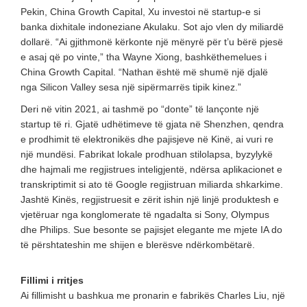
Pekin, China Growth Capital, Xu investoi në startup-e si
banka dixhitale indoneziane Akulaku. Sot ajo vlen dy miliardë
dollarë. “Ai gjithmonë kërkonte një mënyrë për t’u bërë pjesë
e asaj që po vinte,” tha Wayne Xiong, bashkëthemelues i
China Growth Capital. “Nathan është më shumë një djalë
nga Silicon Valley sesa një sipërmarrës tipik kinez.”
Deri në vitin 2021, ai tashmë po “donte” të lançonte një
startup të ri. Gjatë udhëtimeve të gjata në Shenzhen, qendra
e prodhimit të elektronikës dhe pajisjeve në Kinë, ai vuri re
një mundësi. Fabrikat lokale prodhuan stilolapsa, byzylykë
dhe hajmali me regjistrues inteligjentë, ndërsa aplikacionet e
transkriptimit si ato të Google regjistruan miliarda shkarkime.
Jashtë Kinës, regjistruesit e zërit ishin një linjë produktesh e
vjetëruar nga konglomerate të ngadalta si Sony, Olympus
dhe Philips. Sue besonte se pajisjet elegante me mjete IA do
të përshtateshin me shijen e blerësve ndërkombëtarë.
Fillimi i rritjes
Ai fillimisht u bashkua me pronarin e fabrikës Charles Liu, një