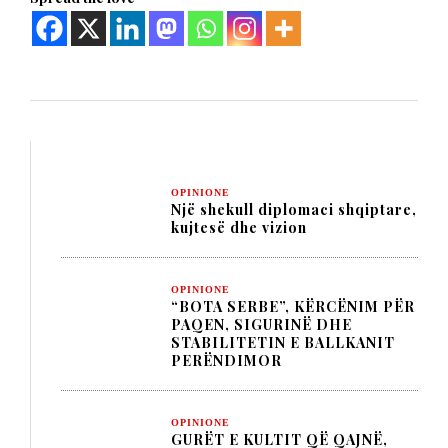
OPINIONE
Një shekull diplomaci shqiptare,
kujtesë dhe vizion
OPINIONE
“BOTA SERBE”, KËRCËNIM PËR
PAQEN, SIGURINË DHE
STABILITETIN E BALLKANIT
PERËNDIMOR
OPINIONE
GURËT E KULTIT QË QAJNË,