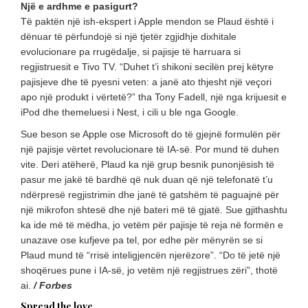
Një e ardhme e pasigurt?
Të paktën një ish-ekspert i Apple mendon se Plaud është i
dënuar të përfundojë si një tjetër zgjidhje dixhitale
evolucionare pa rrugëdalje, si pajisje të harruara si
regjistruesit e Tivo TV. “Duhet t’i shikoni secilën prej këtyre
pajisjeve dhe të pyesni veten: a janë ato thjesht një veçori
apo një produkt i vërtetë?” tha Tony Fadell, një nga krijuesit e
iPod dhe themeluesi i Nest, i cili u ble nga Google.
Sue beson se Apple ose Microsoft do të gjejnë formulën për
një pajisje vërtet revolucionare të IA-së. Por mund të duhen
vite. Deri atëherë, Plaud ka një grup besnik punonjësish të
pasur me jakë të bardhë që nuk duan që një telefonatë t’u
ndërpresë regjistrimin dhe janë të gatshëm të paguajnë për
një mikrofon shtesë dhe një bateri më të gjatë. Sue gjithashtu
ka ide më të mëdha, jo vetëm për pajisje të reja në formën e
unazave ose kufjeve pa tel, por edhe për mënyrën se si
Plaud mund të “rrisë inteligjencën njerëzore”. “Do të jetë një
shoqërues pune i IA-së, jo vetëm një regjistrues zëri”, thotë
ai.
/ Forbes
Spread the love