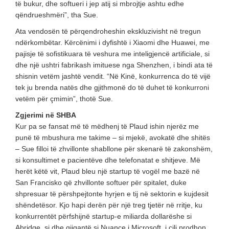
të bukur, dhe softueri i jep atij si mbrojtje ashtu edhe
qëndrueshmëri”, tha Sue.
Ata vendosën të përqendroheshin ekskluzivisht në tregun
ndërkombëtar. Kërcënimi i dyfishtë i Xiaomi dhe Huawei, me
pajisje të sofistikuara të veshura me inteligjencë artificiale, si
dhe një ushtri fabrikash imituese nga Shenzhen, i bindi ata të
shisnin vetëm jashtë vendit. “Në Kinë, konkurrenca do të vijë
tek ju brenda natës dhe gjithmonë do të duhet të konkurroni
vetëm për çmimin”, thotë Sue.
Zgjerimi në SHBA
Kur pa se fansat më të mëdhenj të Plaud ishin njerëz me
punë të mbushura me takime – si mjekë, avokatë dhe shitës
– Sue filloi të zhvillonte shabllone për skenarë të zakonshëm,
si konsultimet e pacientëve dhe telefonatat e shitjeve. Më
herët këtë vit, Plaud bleu një startup të vogël me bazë në
San Francisko që zhvillonte softuer për spitalet, duke
shpresuar të përshpejtonte hyrjen e tij në sektorin e kujdesit
shëndetësor. Kjo hapi derën për një treg tjetër në rritje, ku
konkurrentët përfshijnë startup-e miliarda dollarëshe si
Abridge, si dhe gjigantë si Nuance i Microsoft, i cili prodhon