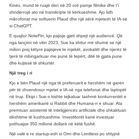
Kinës, mund të ruajë deri në 20 orë pamje filmike dhe t’i
shndërrojë ato në transkripte të kërkueshme. Ajo lidh
mikrofonat me softuerin Plaud dhe një sërë mjetesh të IA-së
si ChatGPT.
E quajtur NotePin, kjo pajisje gjeti shpejt një audiencë. Që
nga lançimi në vitin 2023, Sue ka shitur më shumë se një
milion prej këtyre pajisjeve te mjekët, avokatët dhe njerëz të
tjerë të mbingarkuar me punë të tepërt, ditë të gjata pune
dhe kujtesë të shkurtër.
Një treg i ri
Kjo e bën Plaud një nga të preferuarit e hershëm në garën
për të zhvendosur mjetet e IA-së nga telefonat dhe laptopët
në trup. Ekipi i Sue-s kishte tejkaluar tashmë konkurrentët e
hershëm amerikanë si Rabbit dhe Humana-n e shuar. Ata
premtuan asistentë të inteligjencës artificiale dhe shkaktuan
dështime të kushtueshme. Investitorët kanë investuar
pothuajse 350 milionë dollarë në këtë fushë.
Një valë e re startup-esh si Omi dhe Limitless po shtyjnë