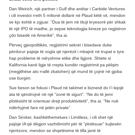
Dan Weirich, një partner i Gulf dhe anëtar i Carbide Ventures
i cili investoi rreth 5 milionë dollarë në Plaud këtë vit, mendon
se kjo është e zgjuar. “Dua të jem në titujt kryesorë për shkak
të një IPO të madhe, jo sepse teknologjia kineze po regjistron
çdo bisedë në Amerikë”, tha ai.
Përveç gjeopolitikës, regjistrimi sekret i bisedave duke
përdorur pajisje të vogla që njerëzit i mbajnë në trupat e tyre
hap probleme të ndryshme etike dhe ligjore. Shtete si
Kalifornia kanë ligje të rrepta kundër regjistrimit pa pëlqim
(megjithëse ato rrallë zbatohen) që mund të çojnë në gjoba
ose burgim.
Sue beson se fokusi i Plaud në takimet e biznesit do t’i lejojë
ata të qëndrojnë në një “zonë të sigurt”. “Ne do të jemi
plotësisht të orientuar drejt produktivitetit”, tha ai. “Ne nuk
ndërhyjmë fare në jetën private”.
Dan Siroker, bashkëthemelues i Limitless, i cili shet një
pajisje IA që dëgjon vazhdimisht për të “plotësuar” kujtesën
njerëzore, mendon se shqetësime të tilla janë të