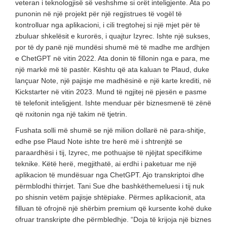
veteran i teknologjisë së veshshme si orët inteligjente. Ata po
punonin në një projekt për një regjistrues të vogël të
kontrolluar nga aplikacioni, i cili tregtohej si një mjet për të
zbuluar shkelësit e kurorës, i quajtur Izyrec. Ishte një sukses,
por të dy panë një mundësi shumë më të madhe me ardhjen
e ChetGPT në vitin 2022. Ata donin të fillonin nga e para, me
një markë më të pastër. Kështu që ata kaluan te Plaud, duke
lançuar Note, një pajisje me madhësinë e një karte krediti, në
Kickstarter në vitin 2023. Mund të ngjitej në pjesën e pasme
të telefonit inteligjent. Ishte menduar për biznesmenë të zënë
që nxitonin nga një takim në tjetrin.
Fushata solli më shumë se një milion dollarë në para-shitje,
edhe pse Plaud Note ishte tre herë më i shtrenjtë se
paraardhësi i tij, Izyrec, me pothuajse të njëjtat specifikime
teknike. Këtë herë, megjithatë, ai erdhi i paketuar me një
aplikacion të mundësuar nga ChetGPT. Ajo transkriptoi dhe
përmblodhi thirrjet. Tani Sue dhe bashkëthemeluesi i tij nuk
po shisnin vetëm pajisje shtëpiake. Përmes aplikacionit, ata
filluan të ofrojnë një shërbim premium që kursente kohë duke
ofruar transkripte dhe përmbledhje. “Doja të krijoja një biznes