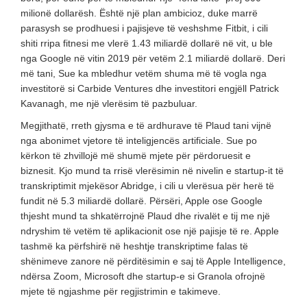
milionë dollarësh. Është një plan ambicioz, duke marrë
parasysh se prodhuesi i pajisjeve të veshshme Fitbit, i cili
shiti rripa fitnesi me vlerë 1.43 miliardë dollarë në vit, u ble
nga Google në vitin 2019 për vetëm 2.1 miliardë dollarë. Deri
më tani, Sue ka mbledhur vetëm shuma më të vogla nga
investitorë si Carbide Ventures dhe investitori engjëll Patrick
Kavanagh, me një vlerësim të pazbuluar.
Megjithatë, rreth gjysma e të ardhurave të Plaud tani vijnë
nga abonimet vjetore të inteligjencës artificiale. Sue po
kërkon të zhvillojë më shumë mjete për përdoruesit e
biznesit. Kjo mund ta rrisë vlerësimin në nivelin e startup-it të
transkriptimit mjekësor Abridge, i cili u vlerësua për herë të
fundit në 5.3 miliardë dollarë. Përsëri, Apple ose Google
thjesht mund ta shkatërrojnë Plaud dhe rivalët e tij me një
ndryshim të vetëm të aplikacionit ose një pajisje të re. Apple
tashmë ka përfshirë në heshtje transkriptime falas të
shënimeve zanore në përditësimin e saj të Apple Intelligence,
ndërsa Zoom, Microsoft dhe startup-e si Granola ofrojnë
mjete të ngjashme për regjistrimin e takimeve.