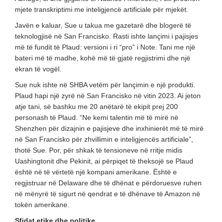
mjete transkriptimi me inteligjencë artificiale për mjekët.
Javën e kaluar, Sue u takua me gazetarë dhe blogerë të
teknologjisë në San Francisko. Rasti ishte lançimi i pajisjes
më të fundit të Plaud: versioni i ri “pro” i Note. Tani me një
bateri më të madhe, kohë më të gjatë regjistrimi dhe një
ekran të vogël.
Sue nuk ishte në SHBA vetëm për lançimin e një produkti.
Plaud hapi një zyrë në San Francisko në vitin 2023. Ai jeton
atje tani, së bashku me 20 anëtarë të ekipit prej 200
personash të Plaud. “Ne kemi talentin më të mirë në
Shenzhen për dizajnin e pajisjeve dhe inxhinierët më të mirë
në San Francisko për zhvillimin e inteligjencës artificiale”,
thotë Sue. Por, për shkak të tensioneve në rritje midis
Uashingtonit dhe Pekinit, ai përpiqet të theksojë se Plaud
është në të vërtetë një kompani amerikane. Është e
regjistruar në Delaware dhe të dhënat e përdoruesve ruhen
në mënyrë të sigurt në qendrat e të dhënave të Amazon në
tokën amerikane.
Sfidat etike dhe politike