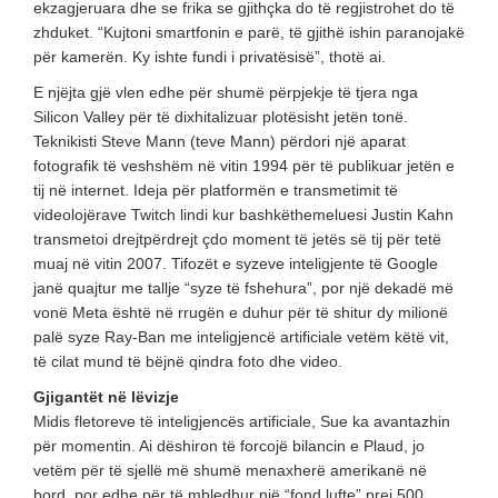
ekzagjeruara dhe se frika se gjithçka do të regjistrohet do të
zhduket. “Kujtoni smartfonin e parë, të gjithë ishin paranojakë
për kamerën. Ky ishte fundi i privatësisë”, thotë ai.
E njëjta gjë vlen edhe për shumë përpjekje të tjera nga
Silicon Valley për të dixhitalizuar plotësisht jetën tonë.
Teknikisti Steve Mann (teve Mann) përdori një aparat
fotografik të veshshëm në vitin 1994 për të publikuar jetën e
tij në internet. Ideja për platformën e transmetimit të
videolojërave Twitch lindi kur bashkëthemeluesi Justin Kahn
transmetoi drejtpërdrejt çdo moment të jetës së tij për tetë
muaj në vitin 2007. Tifozët e syzeve inteligjente të Google
janë quajtur me tallje “syze të fshehura”, por një dekadë më
vonë Meta është në rrugën e duhur për të shitur dy milionë
palë syze Ray-Ban me inteligjencë artificiale vetëm këtë vit,
të cilat mund të bëjnë qindra foto dhe video.
Gjigantët në lëvizje
Midis fletoreve të inteligjencës artificiale, Sue ka avantazhin
për momentin. Ai dëshiron të forcojë bilancin e Plaud, jo
vetëm për të sjellë më shumë menaxherë amerikanë në
bord, por edhe për të mbledhur një “fond lufte” prej 500