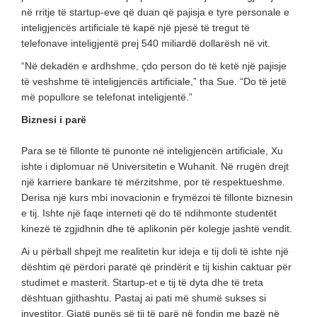
në rritje të startup-eve që duan që pajisja e tyre personale e
inteligjencës artificiale të kapë një pjesë të tregut të
telefonave inteligjentë prej 540 miliardë dollarësh në vit.
“Në dekadën e ardhshme, çdo person do të ketë një pajisje
të veshshme të inteligjencës artificiale,” tha Sue. “Do të jetë
më popullore se telefonat inteligjentë.”
Biznesi i parë
Para se të fillonte të punonte në inteligjencën artificiale, Xu
ishte i diplomuar në Universitetin e Wuhanit. Në rrugën drejt
një karriere bankare të mërzitshme, por të respektueshme.
Derisa një kurs mbi inovacionin e frymëzoi të fillonte biznesin
e tij. Ishte një faqe interneti që do të ndihmonte studentët
kinezë të zgjidhnin dhe të aplikonin për kolegje jashtë vendit.
Ai u përball shpejt me realitetin kur ideja e tij doli të ishte një
dështim që përdori paratë që prindërit e tij kishin caktuar për
studimet e masterit. Startup-et e tij të dyta dhe të treta
dështuan gjithashtu. Pastaj ai pati më shumë sukses si
investitor. Gjatë punës së tij të parë në fondin me bazë në