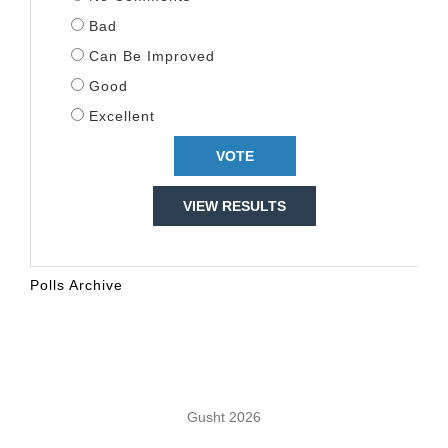
Bad
Can Be Improved
Good
Excellent
VIEW RESULTS
Polls Archive
KALENDARI
Gusht 2026