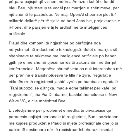
përpara pajisjet që vishen, ndërsa Amazon kohët e fundit
bleu Bee, një startup të vogël për marrjen e shënimeve, për
një shumë të pazbuluar. Në maj, OpenAI shpenzoi plot 6.4
miliardë dollarë për të sjellë në bord Jony Ive, projektuesin e
iPhone, dhe pajisjen e tij të ardhshme të inteligjencës
artificiale.
Plaud dhe kompani të ngjashme po përfitojnë nga
ndryshimet në industrinë e teknologjisë. Botët e marrjes së
shënimeve të takimeve me inteligjencë artificiale po bëhen
gjithnjë e më shumë pjesëmarrës të zakonshëm në thirrjet
konferenciale. Meqenëse shumë veta as nuk interesohen më
për praninë e transkriptuesve të tillë në zyrë, rregullat e
etiketës rreth regjistrimit jashtë zyrës po humbasin ngadalë.
“Tani supozoj se gjithçka, madje edhe takimet për kafe, po
regjistrohen”, tha Pia D’Iribarne, bashkëthemeluese e New
Wave VC, e cila mbështeti Bee.
E vetëdijshme për problemet e mëdha të privatësisë që
paraqesin pajisjet personale të regjistrimit, Sue i pozicionon
me kujdes produktet e Plaud si mjete profesionale dhe jo si
pajisje të destinuara për të regjistruar fshehurazi bisedat