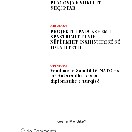
PLAGOSJA E SHKUPIT
SHQIPTAR
OPINIONE
PROJEKTI I PADUKSHËM I
SPASTRIMIT ETNIK
NËPËRMJET INXHINIERISË SË
IDENTITETIT
OPINIONE
Vendimet e Samitit të NATO –s
në Ankara dhe pesha
diplomatike e Turqisë
TITULLI
How Is My Site?
No Comments