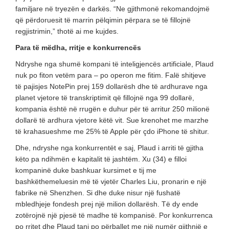
familjare në tryezën e darkës. “Ne gjithmonë rekomandojmë
që përdoruesit të marrin pëlqimin përpara se të fillojnë
regjistrimin,” thotë ai me kujdes.
Para të mëdha, rritje e konkurrencës
Ndryshe nga shumë kompani të inteligjencës artificiale, Plaud
nuk po fiton vetëm para – po operon me fitim. Falë shitjeve
të pajisjes NotePin prej 159 dollarësh dhe të ardhurave nga
planet vjetore të transkriptimit që fillojnë nga 99 dollarë,
kompania është në rrugën e duhur për të arritur 250 milionë
dollarë të ardhura vjetore këtë vit. Sue krenohet me marzhe
të krahasueshme me 25% të Apple për çdo iPhone të shitur.
Dhe, ndryshe nga konkurrentët e saj, Plaud i arriti të gjitha
këto pa ndihmën e kapitalit të jashtëm. Xu (34) e filloi
kompaninë duke bashkuar kursimet e tij me
bashkëthemeluesin më të vjetër Charles Liu, pronarin e një
fabrike në Shenzhen. Si dhe duke nisur një fushatë
mbledhjeje fondesh prej një milion dollarësh. Të dy ende
zotërojnë një pjesë të madhe të kompanisë. Por konkurrenca
po rritet dhe Plaud tani po përballet me një numër gjithnjë e