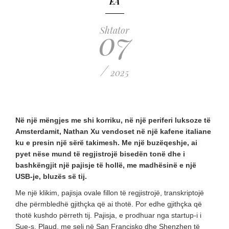
EA
07
Shtator
/
2025
Në një mëngjes me shi korriku, në një periferi luksoze të
Amsterdamit, Nathan Xu vendoset në një kafene italiane
ku e presin një sërë takimesh. Me një buzëqeshje, ai
pyet nëse mund të regjistrojë bisedën tonë dhe i
bashkëngjit një pajisje të hollë, me madhësinë e një
USB-je, bluzës së tij.
Me një klikim, pajisja ovale fillon të regjistrojë, transkriptojë
dhe përmbledhë gjithçka që ai thotë. Por edhe gjithçka që
thotë kushdo përreth tij. Pajisja, e prodhuar nga startup-i i
Sue-s, Plaud, me seli në San Francisko dhe Shenzhen të