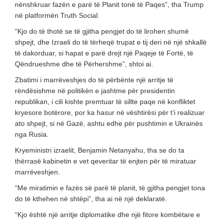
nënshkruar fazën e parë të Planit tonë të Paqes”, tha Trump
në platformën Truth Social.
“Kjo do të thotë se të gjitha pengjet do të lirohen shumë
shpejt, dhe Izraeli do të tërheqë trupat e tij deri në një shkallë
të dakorduar, si hapat e parë drejt një Paqeje të Fortë, të
Qëndrueshme dhe të Përhershme”, shtoi ai.
Zbatimi i marrëveshjes do të përbënte një arritje të
rëndësishme në politikën e jashtme për presidentin
republikan, i cili kishte premtuar të sillte paqe në konfliktet
kryesore botërore, por ka hasur në vështirësi për t’i realizuar
ato shpejt, si në Gazë, ashtu edhe për pushtimin e Ukrainës
nga Rusia.
Kryeministri izraelit, Benjamin Netanyahu, tha se do ta
thërrasë kabinetin e vet qeveritar të enjten për të miratuar
marrëveshjen.
“Me miratimin e fazës së parë të planit, të gjitha pengjet tona
do të kthehen në shtëpi”, tha ai në një deklaratë.
“Kjo është një arritje diplomatike dhe një fitore kombëtare e