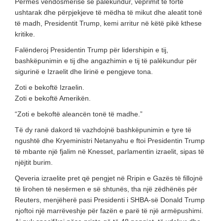
Përmes vendosmërisë së palëkundur, veprimit të fortë
ushtarak dhe përpjekjeve të mëdha të mikut dhe aleatit tonë
të madh, Presidentit Trump, kemi arritur në këtë pikë kthese
kritike.
Falënderoj Presidentin Trump për lidershipin e tij,
bashkëpunimin e tij dhe angazhimin e tij të palëkundur për
sigurinë e Izraelit dhe lirinë e pengjeve tona.
Zoti e bekoftë Izraelin.
Zoti e bekoftë Amerikën.
“Zoti e bekoftë aleancën tonë të madhe.”
Të dy ranë dakord të vazhdojnë bashkëpunimin e tyre të
ngushtë dhe Kryeministri Netanyahu e ftoi Presidentin Trump
të mbante një fjalim në Knesset, parlamentin izraelit, sipas të
njëjtit burim.
Qeveria izraelite pret që pengjet në Rripin e Gazës të fillojnë
të lirohen të nesërmen e së shtunës, tha një zëdhënës për
Reuters, menjëherë pasi Presidenti i SHBA-së Donald Trump
njoftoi një marrëveshje për fazën e parë të një armëpushimi.