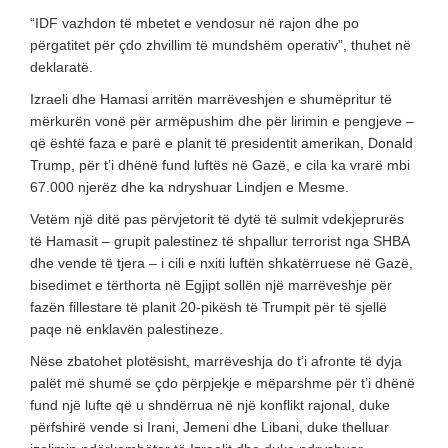
“IDF vazhdon të mbetet e vendosur në rajon dhe po
përgatitet për çdo zhvillim të mundshëm operativ”, thuhet në
deklaratë.
Izraeli dhe Hamasi arritën marrëveshjen e shumëpritur të
mërkurën vonë për armëpushim dhe për lirimin e pengjeve –
që është faza e parë e planit të presidentit amerikan, Donald
Trump, për t’i dhënë fund luftës në Gazë, e cila ka vrarë mbi
67.000 njerëz dhe ka ndryshuar Lindjen e Mesme.
Vetëm një ditë pas përvjetorit të dytë të sulmit vdekjeprurës
të Hamasit – grupit palestinez të shpallur terrorist nga SHBA
dhe vende të tjera – i cili e nxiti luftën shkatërruese në Gazë,
bisedimet e tërthorta në Egjipt sollën një marrëveshje për
fazën fillestare të planit 20-pikësh të Trumpit për të sjellë
paqe në enklavën palestineze.
Nëse zbatohet plotësisht, marrëveshja do t’i afronte të dyja
palët më shumë se çdo përpjekje e mëparshme për t’i dhënë
fund një lufte që u shndërrua në një konflikt rajonal, duke
përfshirë vende si Irani, Jemeni dhe Libani, duke thelluar