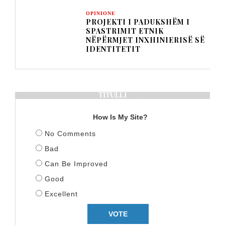
OPINIONE
PROJEKTI I PADUKSHËM I
SPASTRIMIT ETNIK
NËPËRMJET INXHINIERISË SË
IDENTITETIT
TITULLI
How Is My Site?
No Comments
Bad
Can Be Improved
Good
Excellent