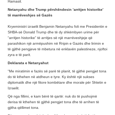
Hamasit.
Netanyahu dhe Trump përshëndesin ‘arritjen historike’
të marrëveshjes së Gazës
Kryeministri izraelit Benjamin Netanyahu foli me Presidentin e
SHBA-së Donald Trump dhe të dy shkëmbyen urime për
“arritjen historike” të arritjes së një marrëveshjeje që
parashikon një armëpushim në Rripin e Gazës dhe lirimin e
të gjithë pengjeve të mbetura në enklavën palestineze, njoftoi
zyra e të parit.
Deklarata e Netanyahut
“Me miratimin e fazës së parë të planit, të gjithë pengjet tona
do të kthehen në atdheun e tyre. Ky është një sukses
diplomatik dhe një fitore kombëtare dhe morale për Shtetin e
Izraelit.
Që nga fillimi, e kam bërë të qartë: nuk do të pushojmë
derisa të kthehen të gjithë pengjet tona dhe të arrihen të
gjitha qëllimet tona.