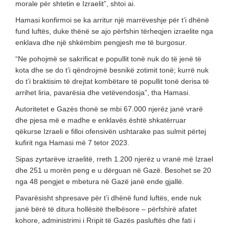
morale për shtetin e Izraelit”, shtoi ai.
Hamasi konfirmoi se ka arritur një marrëveshje për t’i dhënë
fund luftës, duke thënë se ajo përfshin tërheqjen izraelite nga
enklava dhe një shkëmbim pengjesh me të burgosur.
“Ne pohojmë se sakrificat e popullit tonë nuk do të jenë të
kota dhe se do t’i qëndrojmë besnikë zotimit tonë; kurrë nuk
do t’i braktisim të drejtat kombëtare të popullit tonë derisa të
arrihet liria, pavarësia dhe vetëvendosja”, tha Hamasi.
Autoritetet e Gazës thonë se mbi 67.000 njerëz janë vrarë
dhe pjesa më e madhe e enklavës është shkatërruar
qëkurse Izraeli e filloi ofensivën ushtarake pas sulmit përtej
kufirit nga Hamasi më 7 tetor 2023.
Sipas zyrtarëve izraelitë, rreth 1.200 njerëz u vranë më Izrael
dhe 251 u morën peng e u dërguan në Gazë. Besohet se 20
nga 48 pengjet e mbetura në Gazë janë ende gjallë.
Pavarësisht shpresave për t’i dhënë fund luftës, ende nuk
janë bërë të ditura hollësitë thelbësore – përfshirë afatet
kohore, administrimi i Rripit të Gazës pasluftës dhe fati i