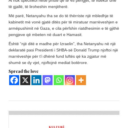
Ai nuk specifikoi nëse priste që të 48 pengjet, të vdekur dhe
të gjallë, të liroheshin menjëherë.
Më parë, Netanyahu tha se do të thërriste një mbledhje të
kabinetit më vonë gjatë ditës për të miratuar marrëveshjen e
armëpushimit në Gaza, e cila përfshin riatdhesimin e të gjithë
pengjeve që mbeten në duart e Hamasit.
Është “një ditë e madhe për Izraelin”, tha Netanyahu në një
deklaratë pasi Presidenti i SHBA-së Donald Trump njoftoi një
marrëveshje për t’i dhënë fund luftës që ka zgjatur më
shumë se dy vjet, njoftojnë mediat botërore.
Spread the love
KULTURË