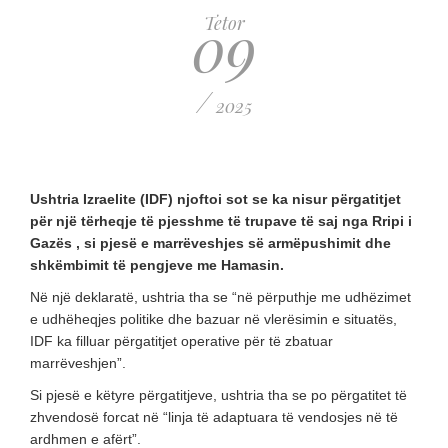
09
Tetor
/
2025
Ushtria Izraelite (IDF) njoftoi sot se ka nisur përgatitjet
për një tërheqje të pjesshme të trupave të saj nga Rripi i
Gazës , si pjesë e marrëveshjes së armëpushimit dhe
shkëmbimit të pengjeve me Hamasin.
Në një deklaratë, ushtria tha se “në përputhje me udhëzimet
e udhëheqjes politike dhe bazuar në vlerësimin e situatës,
IDF ka filluar përgatitjet operative për të zbatuar
marrëveshjen”.
Si pjesë e këtyre përgatitjeve, ushtria tha se po përgatitet të
zhvendosë forcat në “linja të adaptuara të vendosjes në të
ardhmen e afërt”.