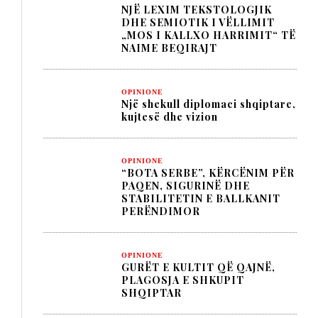
NJË LEXIM TEKSTOLOGJIK
DHE SEMIOTIK I VËLLIMIT
„MOS I KALLXO HARRIMIT“ TË
NAIME BEQIRAJT
OPINIONE
Një shekull diplomaci shqiptare,
kujtesë dhe vizion
OPINIONE
“BOTA SERBE”, KËRCËNIM PËR
PAQEN, SIGURINË DHE
STABILITETIN E BALLKANIT
PERËNDIMOR
OPINIONE
GURËT E KULTIT QË QAJNË,
PLAGOSJA E SHKUPIT
SHQIPTAR