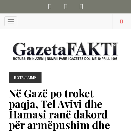
Menu
BOTA
,
LAJME
Në Gazë po troket
paqja, Tel Avivi dhe
Hamasi ranë dakord
për armëpushim dhe