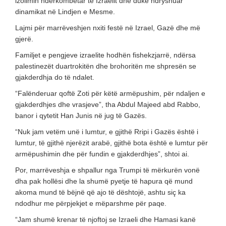
izolimin ndërkombëtar të Izraelit dhe duke ndryshuar
dinamikat në Lindjen e Mesme.
Lajmi për marrëveshjen nxiti festë në Izrael, Gazë dhe më
gjerë.
Familjet e pengjeve izraelite hodhën fishekzjarrë, ndërsa
palestinezët duartrokitën dhe brohoritën me shpresën se
gjakderdhja do të ndalet.
“Falënderuar qoftë Zoti për këtë armëpushim, për ndaljen e
gjakderdhjes dhe vrasjeve”, tha Abdul Majeed abd Rabbo,
banor i qytetit Han Junis në jug të Gazës.
“Nuk jam vetëm unë i lumtur, e gjithë Rripi i Gazës është i
lumtur, të gjithë njerëzit arabë, gjithë bota është e lumtur për
armëpushimin dhe për fundin e gjakderdhjes”, shtoi ai.
Por, marrëveshja e shpallur nga Trumpi të mërkurën vonë
dha pak hollësi dhe la shumë pyetje të hapura që mund
akoma mund të bëjnë që ajo të dështojë, ashtu siç ka
ndodhur me përpjekjet e mëparshme për paqe.
“Jam shumë krenar të njoftoj se Izraeli dhe Hamasi kanë