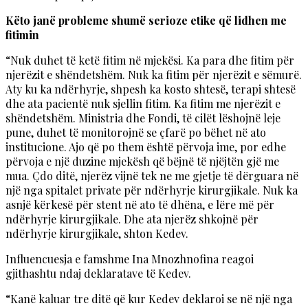
Këto janë probleme shumë serioze etike që lidhen me
fitimin
“Nuk duhet të ketë fitim në mjekësi. Ka para dhe fitim për
njerëzit e shëndetshëm. Nuk ka fitim për njerëzit e sëmurë.
Aty ku ka ndërhyrje, shpesh ka kosto shtesë, terapi shtesë
dhe ata pacientë nuk sjellin fitim. Ka fitim me njerëzit e
shëndetshëm. Ministria dhe Fondi, të cilët lëshojnë leje
pune, duhet të monitorojnë se çfarë po bëhet në ato
institucione. Ajo që po them është përvoja ime, por edhe
përvoja e një duzine mjekësh që bëjnë të njëjtën gjë me
mua. Çdo ditë, njerëz vijnë tek ne me gjetje të dërguara në
një nga spitalet private për ndërhyrje kirurgjikale. Nuk ka
asnjë kërkesë për stent në ato të dhëna, e lëre më për
ndërhyrje kirurgjikale. Dhe ata njerëz shkojnë për
ndërhyrje kirurgjikale, shton Kedev.
Influencuesja e famshme Ina Mnozhnofina reagoi
gjithashtu ndaj deklaratave të Kedev.
“Kanë kaluar tre ditë që kur Kedev deklaroi se në një nga