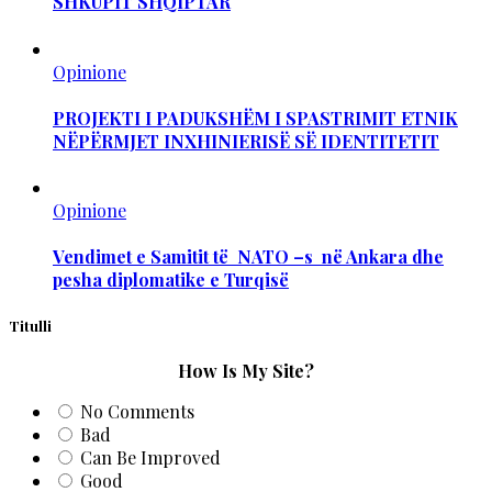
SHKUPIT SHQIPTAR
Opinione
PROJEKTI I PADUKSHËM I SPASTRIMIT ETNIK
NËPËRMJET INXHINIERISË SË IDENTITETIT
Opinione
Vendimet e Samitit të NATO –s në Ankara dhe
pesha diplomatike e Turqisë
Titulli
How Is My Site?
No Comments
Bad
Can Be Improved
Good