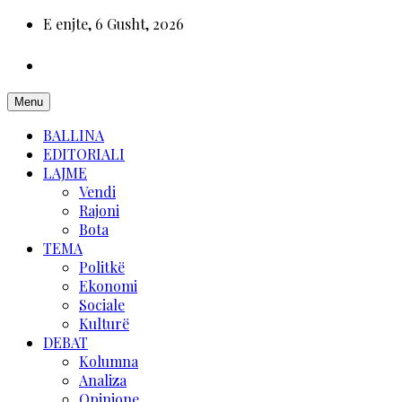
E enjte, 6 Gusht, 2026
Menu
BALLINA
EDITORIALI
LAJME
Vendi
Rajoni
Bota
TEMA
Politkë
Ekonomi
Sociale
Kulturë
DEBAT
Kolumna
Analiza
Opinione