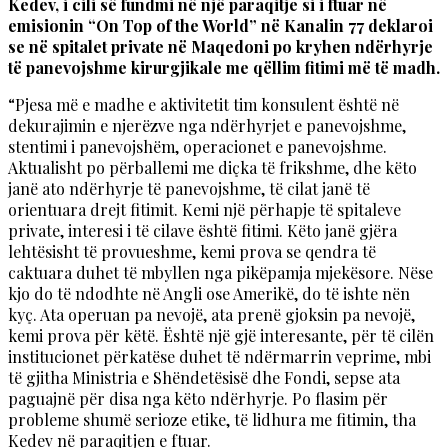
Kedev, i cili së fundmi në një paraqitje si i ftuar në
emisionin “On Top of the World” në Kanalin 77 deklaroi
se në spitalet private në Maqedoni po kryhen ndërhyrje
të panevojshme kirurgjikale me qëllim fitimi më të madh.
“Pjesa më e madhe e aktivitetit tim konsulent është në
dekurajimin e njerëzve nga ndërhyrjet e panevojshme,
stentimi i panevojshëm, operacionet e panevojshme.
Aktualisht po përballemi me diçka të frikshme, dhe këto
janë ato ndërhyrje të panevojshme, të cilat janë të
orientuara drejt fitimit. Kemi një përhapje të spitaleve
private, interesi i të cilave është fitimi. Këto janë gjëra
lehtësisht të provueshme, kemi prova se qendra të
caktuara duhet të mbyllen nga pikëpamja mjekësore. Nëse
kjo do të ndodhte në Angli ose Amerikë, do të ishte nën
kyç. Ata operuan pa nevojë, ata prenë gjoksin pa nevojë,
kemi prova për këtë. Është një gjë interesante, për të cilën
institucionet përkatëse duhet të ndërmarrin veprime, mbi
të gjitha Ministria e Shëndetësisë dhe Fondi, sepse ata
paguajnë për disa nga këto ndërhyrje. Po flasim për
probleme shumë serioze etike, të lidhura me fitimin, tha
Kedev në paraqitjen e ftuar.