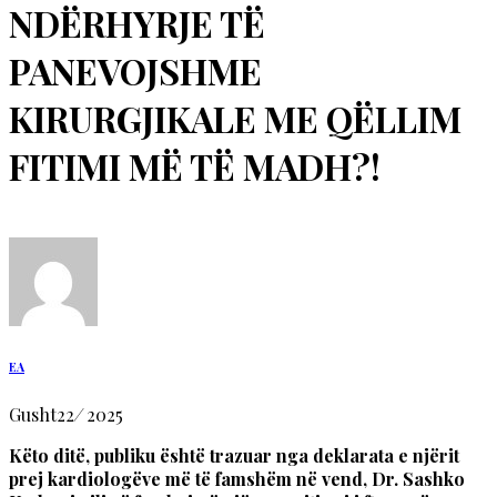
NDËRHYRJE TË
PANEVOJSHME
KIRURGJIKALE ME QËLLIM
FITIMI MË TË MADH?!
EA
Gusht
22
/
2025
Këto ditë, publiku është trazuar nga deklarata e njërit
prej kardiologëve më të famshëm në vend, Dr. Sashko