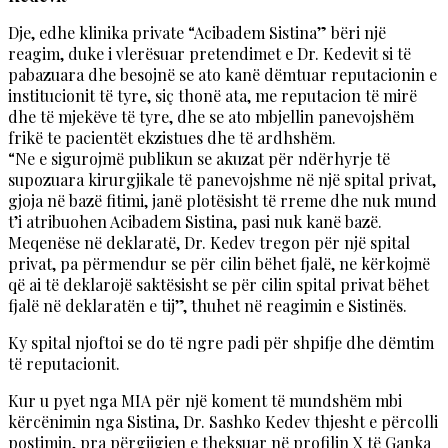
Dje, edhe klinika private “Acibadem Sistina” bëri një
reagim, duke i vlerësuar pretendimet e Dr. Kedevit si të
pabazuara dhe besojnë se ato kanë dëmtuar reputacionin e
institucionit të tyre, siç thonë ata, me reputacion të mirë
dhe të mjekëve të tyre, dhe se ato mbjellin panevojshëm
frikë te pacientët ekzistues dhe të ardhshëm.
“Ne e sigurojmë publikun se akuzat për ndërhyrje të
supozuara kirurgjikale të panevojshme në një spital privat,
gjoja në bazë fitimi, janë plotësisht të rreme dhe nuk mund
t’i atribuohen Acibadem Sistina, pasi nuk kanë bazë.
Meqenëse në deklaratë, Dr. Kedev tregon për një spital
privat, pa përmendur se për cilin bëhet fjalë, ne kërkojmë
që ai të deklarojë saktësisht se për cilin spital privat bëhet
fjalë në deklaratën e tij”, thuhet në reagimin e Sistinës.
Ky spital njoftoi se do të ngre padi për shpifje dhe dëmtim
të reputacionit.
Kur u pyet nga MIA për një koment të mundshëm mbi
kërcënimin nga Sistina, Dr. Sashko Kedev thjesht e përcolli
postimin, pra përgjigjen e theksuar në profilin X të Ganka