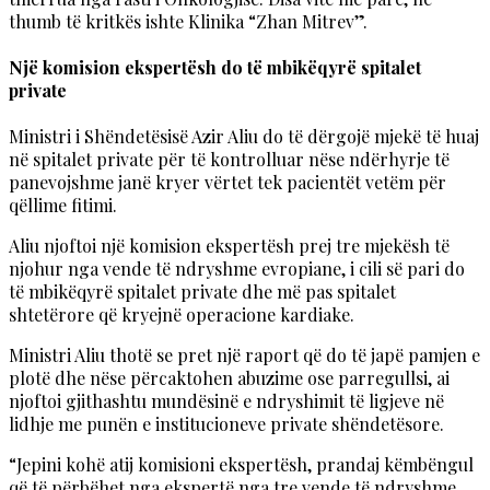
thumb të kritkës ishte Klinika “Zhan Mitrev”.
Një komision ekspertësh do të mbikëqyrë spitalet
private
Ministri i Shëndetësisë Azir Aliu do të dërgojë mjekë të huaj
në spitalet private për të kontrolluar nëse ndërhyrje të
panevojshme janë kryer vërtet tek pacientët vetëm për
qëllime fitimi.
Aliu njoftoi një komision ekspertësh prej tre mjekësh të
njohur nga vende të ndryshme evropiane, i cili së pari do
të mbikëqyrë spitalet private dhe më pas spitalet
shtetërore që kryejnë operacione kardiake.
Ministri Aliu thotë se pret një raport që do të japë pamjen e
plotë dhe nëse përcaktohen abuzime ose parregullsi, ai
njoftoi gjithashtu mundësinë e ndryshimit të ligjeve në
lidhje me punën e institucioneve private shëndetësore.
“Jepini kohë atij komisioni ekspertësh, prandaj këmbëngul
që të përbëhet nga ekspertë nga tre vende të ndryshme