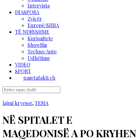
Intervista
DIASPORA
Zvicër
Europë/SHBA
TË NDRYSHME
Kuriozitete
ShowBiz
Techno/Auto
Udhëtime
VIDEO
SPORT
gazetafakti.ch
lajmi kryesor
,
TEMA
NË SPITALET E
MAQEDONISË A PO KRYHEN