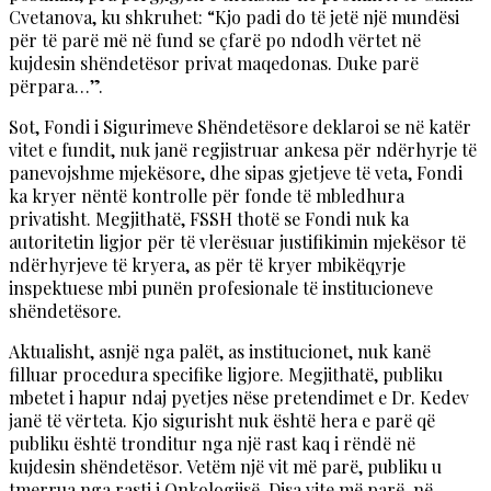
Cvetanova, ku shkruhet: “Kjo padi do të jetë një mundësi
për të parë më në fund se çfarë po ndodh vërtet në
kujdesin shëndetësor privat maqedonas. Duke parë
përpara…”.
Sot, Fondi i Sigurimeve Shëndetësore deklaroi se në katër
vitet e fundit, nuk janë regjistruar ankesa për ndërhyrje të
panevojshme mjekësore, dhe sipas gjetjeve të veta, Fondi
ka kryer nëntë kontrolle për fonde të mbledhura
privatisht. Megjithatë, FSSH thotë se Fondi nuk ka
autoritetin ligjor për të vlerësuar justifikimin mjekësor të
ndërhyrjeve të kryera, as për të kryer mbikëqyrje
inspektuese mbi punën profesionale të institucioneve
shëndetësore.
Aktualisht, asnjë nga palët, as institucionet, nuk kanë
filluar procedura specifike ligjore. Megjithatë, publiku
mbetet i hapur ndaj pyetjes nëse pretendimet e Dr. Kedev
janë të vërteta. Kjo sigurisht nuk është hera e parë që
publiku është tronditur nga një rast kaq i rëndë në
kujdesin shëndetësor. Vetëm një vit më parë, publiku u
tmerrua nga rasti i Onkologjisë. Disa vite më parë, në