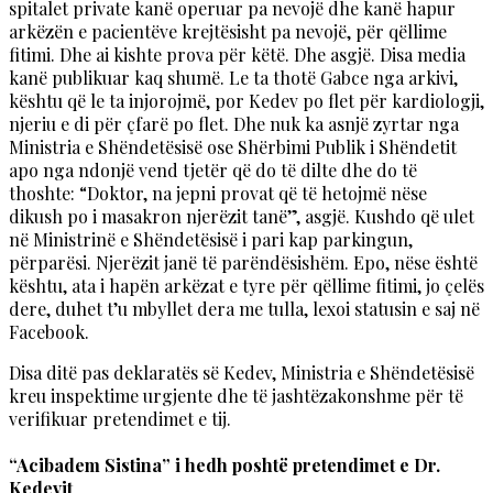
spitalet private kanë operuar pa nevojë dhe kanë hapur
arkëzën e pacientëve krejtësisht pa nevojë, për qëllime
fitimi. Dhe ai kishte prova për këtë. Dhe asgjë. Disa media
kanë publikuar kaq shumë. Le ta thotë Gabce nga arkivi,
kështu që le ta injorojmë, por Kedev po flet për kardiologji,
njeriu e di për çfarë po flet. Dhe nuk ka asnjë zyrtar nga
Ministria e Shëndetësisë ose Shërbimi Publik i Shëndetit
apo nga ndonjë vend tjetër që do të dilte dhe do të
thoshte: “Doktor, na jepni provat që të hetojmë nëse
dikush po i masakron njerëzit tanë”, asgjë. Kushdo që ulet
në Ministrinë e Shëndetësisë i pari kap parkingun,
përparësi. Njerëzit janë të parëndësishëm. Epo, nëse është
kështu, ata i hapën arkëzat e tyre për qëllime fitimi, jo çelës
dere, duhet t’u mbyllet dera me tulla, lexoi statusin e saj në
Facebook.
Disa ditë pas deklaratës së Kedev, Ministria e Shëndetësisë
kreu inspektime urgjente dhe të jashtëzakonshme për të
verifikuar pretendimet e tij.
“Acibadem Sistina” i hedh poshtë pretendimet e Dr.
Kedevit