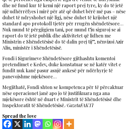
dhe në fund kur të kemi një raport prej tyre, ky do të jetë
një udhërrëfyes i mirë për atë që duhet bërë më pas – nëse
duhet të ndryshohet një ligj, nëse duhet të krijohet një
standard apo protokoll tjetër për rrugën shëndetësore…
Nuk mund të përgjigjem tani, por mund t’ju siguroj se ai
raport do të jetë publik dhe aktivitetet që lidhen me
Ministrin e Shëndetësisë do të dalin prej tij”, nënvizoi Azir
Aliu, ministër i Shëndetësisë.
Fondi i Sigurimeve Shëndetësore gjithashtu komentoi
pretendimet e Kedev, duke konstatuar se në katër vitet e
fundit nuk kanë pasur asnjë ankesë për ndërhyrje të
panevojshme mjekësore…
Megjithatë, Fondi shton se kompetenca për të përcaktuar
nëse operacionet janë apo jo të justifikuara nga ana
mjekësore është në duart e Ministrit të Shëndetësisë dhe
Inspektoratit të Shëndetësisë.
/GazetaFAKTI
Spread the love