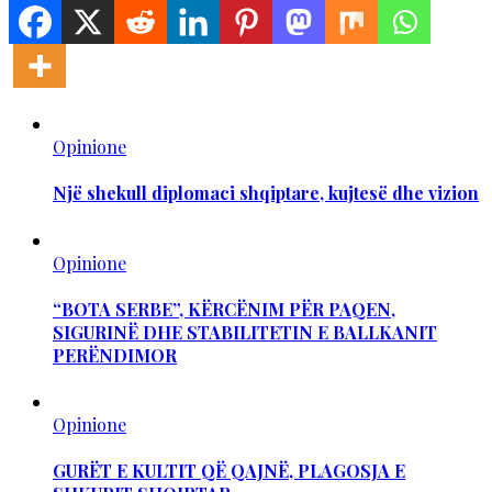
Opinione
Një shekull diplomaci shqiptare, kujtesë dhe vizion
Opinione
“BOTA SERBE”, KËRCËNIM PËR PAQEN,
SIGURINË DHE STABILITETIN E BALLKANIT
PERËNDIMOR
Opinione
GURËT E KULTIT QË QAJNË, PLAGOSJA E