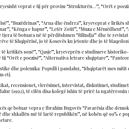
kryesisht veprat e tij për provim “Strukturën…”, “Orët e poezi
fisë”, “Buzëdrinas”, “Arna dhe ëndrra”, kryeveprat e lirikës 
uar”, “Kënga e hapur”, “Letër Zotit”, “Muza e Mëmëdheut”, “Ant
 tjera të botuara në të përditshmen “Rilindja” dhe te revistat 
ëve të Shqipërisë, jo të Kosovës ku jetonte dhe jo të Maqedoni
e të kritikës sonë”, “Qasje”, kryeveprën e studimeve historiko-l
ij “Orët e poezisë”, “Alternativa letrare shqiptare”, “Panteoni 
ike dhe polemika: Populli i pandalur, “Shqiptarët mes mitit dhe 
m etj.
kat, recensionet, vlerësimet, intervistat, diskutimet, studime
lur (1992), të cilën disa kolegë ishin të prirë ta ngatërroni
cës qe botuar vepra e Ibrahim Rugovës “Pavarësia dhe demokrac
në dhe shkallën më të lartë republikën”, në kohën që 99% e popu
etare.