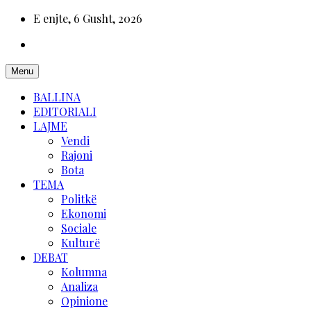
E enjte, 6 Gusht, 2026
Menu
BALLINA
EDITORIALI
LAJME
Vendi
Rajoni
Bota
TEMA
Politkë
Ekonomi
Sociale
Kulturë
DEBAT
Kolumna
Analiza
Opinione