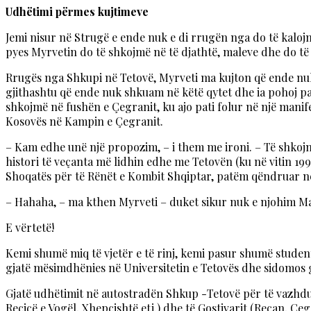
Udhëtimi përmes kujtimeve
Jemi nisur në Strugë e ende nuk e di rrugën nga do të kaloj
pyes Myrvetin do të shkojmë në të djathtë, maleve dhe do t
Rrugës nga Shkupi në Tetovë, Myrveti ma kujton që ende nuk
gjithashtu që ende nuk shkuam në këtë qytet dhe ia pohoj pa 
shkojmë në fushën e Çegranit, ku ajo pati folur në një manife
Kosovës në Kampin e Çegranit.
– Kam edhe unë një propozim, – i them me ironi. – Të shkojm
histori të veçanta më lidhin edhe me Tetovën (ku në vitin 1
Shoqatës për të Rënët e Kombit Shqiptar, patëm qëndruar në
– Hahaha, – ma kthen Myrveti – duket sikur nuk e njohim M
E vërtetë!
Kemi shumë miq të vjetër e të rinj, kemi pasur shumë stude
gjatë mësimdhënies në Universitetin e Tetovës dhe sidomos g
Gjatë udhëtimit në autostradën Shkup -Tetovë për të vazhduar
Reçicë e Vogël, Xhepçishtë etj.) dhe të Gostivarit (Reçan, Ç