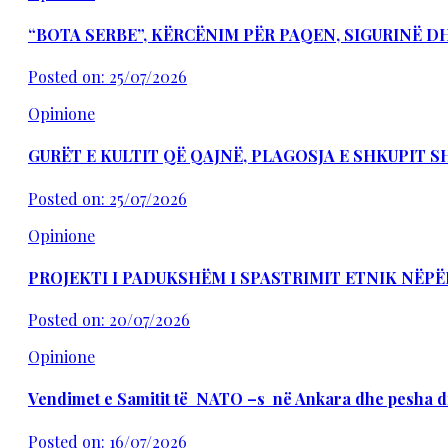
“BOTA SERBE”, KËRCËNIM PËR PAQEN, SIGURINË 
Posted on: 25/07/2026
Opinione
GURËT E KULTIT QË QAJNË, PLAGOSJA E SHKUPIT 
Posted on: 25/07/2026
Opinione
PROJEKTI I PADUKSHËM I SPASTRIMIT ETNIK NËPË
Posted on: 20/07/2026
Opinione
Vendimet e Samitit të NATO –s në Ankara dhe pesha d
Posted on: 16/07/2026