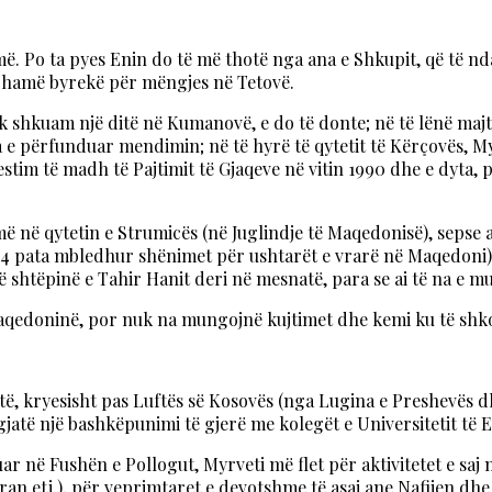
më. Po ta pyes Enin do të më thotë nga ana e Shkupit, që të 
ë hamë byrekë për mëngjes në Tetovë.
 shkuam një ditë në Kumanovë, e do të donte; në të lënë majt
e përfunduar mendimin; në të hyrë të qytetit të Kërçovës, Myr
stim të madh të Pajtimit të Gjaqeve në vitin 1990 dhe e dyta, p
ë në qytetin e Strumicës (në Juglindje të Maqedonisë), sepse 
994 pata mbledhur shënimet për ushtarët e vrarë në Maqedoni) 
 shtëpinë e Tahir Hanit deri në mesnatë, para se ai të na e 
aqedoninë, por nuk na mungojnë kujtimet dhe kemi ku të shko
ntë, kryesisht pas Luftës së Kosovës (nga Lugina e Preshevë
jatë një bashkëpunimi të gjerë me kolegët e Universitetit të 
 në Fushën e Pollogut, Myrveti më flet për aktivitetet e saj n
egran etj.), për veprimtaret e devotshme të asaj ane Nafijen 