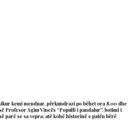
ë, sikur kemi menduar, përkundrazi po bëhet ora 8.00 dhe
ë Profesor Agim Vincës “Populli i pandalur”, botimi i
 më parë se sa vepra, atë kohë historinë e patën bërë