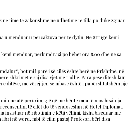
ësinë time të zakonshme në udhëtime të tilla po duke zgjuar
 pa u menduar u përcaktova për të dytin. Në Strugë kemi
ikur kemi menduar, përkundrazi po bëhet ora 8.00 dhe ne sa
alur”, botimi i parë i së cilës është bërë në Prishtinë, në
bërë shkrimet e saj disa vjet me radhë. Para pesë ditësh kur
re ditëve, me vërejtjen se mbase është i papërshtatshëm një
konin në atë përurim, gjë që më bënte mua të mos hezitoja.
e recensentin, të cilët do të vendoseshin në Hotel Diplomat.
a insistuar në ribotimin e këtij vëllimi, kisha biseduar me
ibri në word, mbi të cilin pastaj Profesori bëri disa