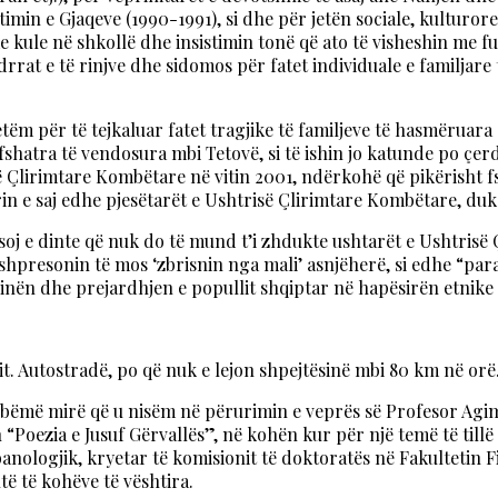
min e Gjaqeve (1990-1991), si dhe për jetën sociale, kulturor
 kule në shkollë dhe insistimin tonë që ato të visheshin me fu
drrat e të rinjve dhe sidomos për fatet individuale e familjare
vetëm për të tejkaluar fatet tragjike të familjeve të hasmërua
fshatra të vendosura mbi Tetovë, si të ishin jo katunde po çer
lirimtare Kombëtare në vitin 2001, ndërkohë që pikërisht fsha
irin e saj edhe pjesëtarët e Ushtrisë Çlirimtare Kombëtare, duk
oj e dinte që nuk do të mund t’i zhdukte ushtarët e Ushtrisë 
se shpresonin të mos ‘zbrisnin nga mali’ asnjëherë, si edhe “p
nën dhe prejardhjen e popullit shqiptar në hapësirën etnike 
t. Autostradë, po që nuk e lejon shpejtësinë mbi 80 km në orë
bëmë mirë që u nisëm në përurimin e veprës së Profesor Agim 
oezia e Jusuf Gërvallës”, në kohën kur për një temë të tillë is
banologjik, kryetar të komisionit të doktoratës në Fakultetin Fi
të të kohëve të vështira.