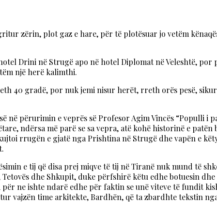
gritur zërin, plot gaz e hare, për të plotësuar jo vetëm kënaq
hotel Drini në Strugë apo në hotel Diplomat në Veleshtë, por
etëm një herë kalimthi.
 rreth 40 gradë, por nuk jemi nisur herët, rreth orës pesë, s
 në përurimin e veprës së Profesor Agim Vincës “Populli i pand
bëtare, ndërsa më parë se sa vepra, atë kohë historinë e patën 
jtoi rrugën e gjatë nga Prishtina në Strugë dhe vapën e këty
t.
simin e tij që disa prej miqve të tij në Tiranë nuk mund të sh
inës, Tetovës dhe Shkupit, duke përfshirë këtu edhe botuesin dh
për ne ishte ndarë edhe për faktin se unë viteve të fundit kish
tur vajzën time arkitekte, Bardhën, që ta zbardhte tekstin nga l