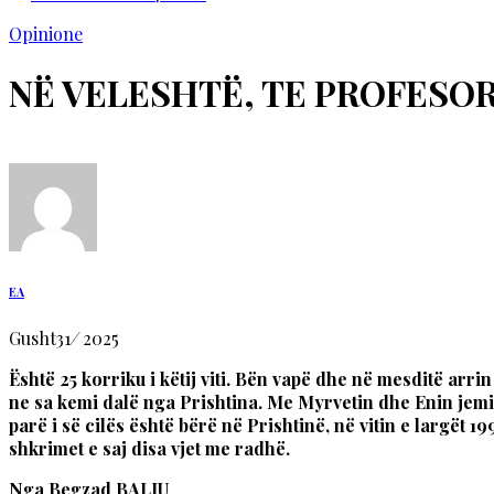
Opinione
NË VELESHTË, TE PROFESOR
EA
Gusht
31
/
2025
Është 25 korriku i këtij viti. Bën vapë dhe në mesditë arr
ne sa kemi dalë nga Prishtina. Me Myrvetin dhe Enin jemi 
parë i së cilës është bërë në Prishtinë, në vitin e largët 
shkrimet e saj disa vjet me radhë.
Nga Begzad BALIU