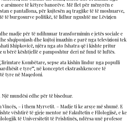
e e arsimore të këtyre banorëve. Më flet për mënyrën e
stan e pantallona, për kujtesën aq tragjike të të moshuarve,
 të të burgosurve politikë, të lidhur ngushtë me Lëvizjen
ra dhe madje për të ndihmuar transformimin e jetës sociale e
dhe shqiponjash dhe kujtoj imazhin e parë nga televizioni tek
ti Shipkovicë, njëra nga ato fshatra që i kishte pritur
e u bërë kështjellë e pamposhtur deri në fund të luftës.
Çlirimtare Kombëtare, sepse ata kishin lindur nga populli
araardhësit e tyre”, në konceptet ekstrashkencore të
të tyre në Maqedoni.
. Një mundësi edhe për të biseduar.
Vincës, – i them Myrvetit. – Madje ti ke arsye më shumë. E
hte vështirë të gjeje mentor në Fakultetin e Filologjisë, e ke
lologjik të Universitetit të Prishtinës, ndërsa unë profesor