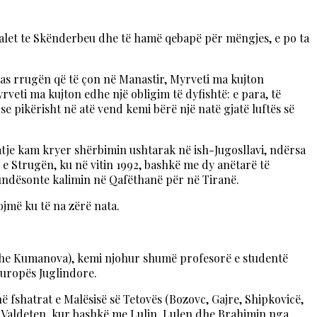
ndalet te Skënderbeu dhe të hamë qebapë për mëngjes, e po ta
as rrugën që të çon në Manastir, Myrveti ma kujton
veti ma kujton edhe një obligim të dyfishtë: e para, të
se pikërisht në atë vend kemi bërë një natë gjatë luftës së
atje kam kryer shërbimin ushtarak në ish-Jugosllavi, ndërsa
e Strugën, ku në vitin 1992, bashkë me dy anëtarë të
mundësonte kalimin në Qafëthanë për në Tiranë.
jmë ku të na zërë nata.
s dhe Kumanova), kemi njohur shumë profesorë e studentë
Europës Juglindore.
ë fshatrat e Malësisë së Tetovës (Bozovc, Gajre, Shipkovicë,
dhe Valdeten, kur bashkë me Lulin, Lulen dhe Brahimin nga