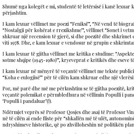
Shumë nga kolegët e mi, studentë të letërsisë i kanë lexuar 
përjashtim.
I kam lexuar vëllimet me poezi “Feniksi”, “Në vend të biogra
“Nostalgji për kohërat e rrezikshme”, vëllimet “Sonet i vetm
shkruar një recension të gjerë, si dhe poezitë dhe shkrimet e
viti 1978. Dhe, e kam lexuar e vendosur në grupin e shkrimtar
I kam lexuar të gjitha vëllimet me kritika e studime: “Aspekt
sotme shqipe (1945-1980)”, kryeveprat e kritikës dhe eseve të t
I kam lexuar në mënyrë të veçantë vëllimet me tekste publicist
“Koha e eulogjisë” për të cilën kam shkruar edhe një vlerësi
Por, më parë dhe më me përkushtim se të gjitha poezitë, kriti
veçantë polemikat e përmbledhura në vëllimin Populli i panda
‘Populli i pandaluar’(!).
Ndërmjet veprës së Profesor Qosjes dhe asaj të Profesor Vin
në të cilën ai ende fliste për “shkallën më të ulët, autonomi
ndryshimeve historike, që po zhvilloheshin në politikën plan