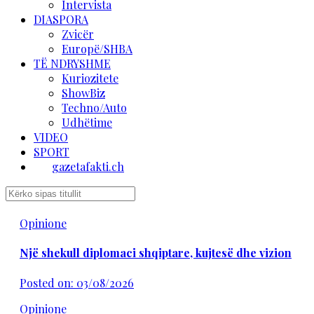
Intervista
DIASPORA
Zvicër
Europë/SHBA
TË NDRYSHME
Kuriozitete
ShowBiz
Techno/Auto
Udhëtime
VIDEO
SPORT
gazetafakti.ch
Opinione
Një shekull diplomaci shqiptare, kujtesë dhe vizion
Posted on: 03/08/2026
Opinione