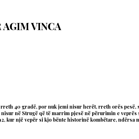
 AGIM VINCA
in rreth 40 gradë, por nuk jemi nisur herët, rreth orës pes
nisur në Strugë që të marrim pjesë në përurimin e veprës s
1992, kur një vepër si kjo bënte historinë kombëtare, ndërsa