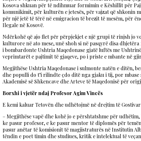
Kosova shkuan për të ndihmuar formimin e Këshillit për Pajti
komunikimit, për kulturën e jetesës, për vajzat që shkonin me
për një jetë të tërë në emigracion të brezit të mesëm, për ën
Ilegale në Kosovë.
Ndërkohë që ajo flet për përpjekjet e një grupi të rinjsh jo 
kulturore në ato mese, unë shoh si në pasqyrë disa dhjetëra 
i bombardonte Ushtria Maqedonase gjatë luftës me Ushtrinë Ç
veprimtarët e pajtimit të gjaqeve, po i priste e mbante në gj
Megjithëse Ushtria Maqedonase i sulmonte natën e ditën, bes
dhe populli do t’i rilindte çdo ditë nga gjaku i tij, por mba
Akademisë së Shkencave dhe Arteve të Maqedonisë për origji
Borxhi i vjetër ndaj Profesor Agim Vincës
E kemi kaluar Tetovën dhe udhëtojmë në drejtim të Gostivari
– Megjithëse vapë dhe kohë jo e përshtatshme për udhëtim, 
ke pasur profesor, e ke pasur mentor të diplomës për temën “P
pasur anëtar të komisionit të magjistraturës në Institutin Al
tëndin e poet timin dhe studiues, kritik e intelektual të veçan