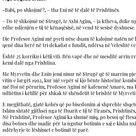
-Babi, po shkojmë?, – tha Eni në të dalë të Prishtinës.
– Do të shkojmë në Strugë, te Axhi Agim, – ja ktheva, duke n
edhe ndjenjën e tij të kënaqësisë, në vend të sesisë dyshuese.
Dje Profesor Agimi më pyeti nëse duam të kalojmë natën në 
qenë disa herë në tri dekadat e fundit, ndërsa në Veleshtë v
Është 25 korriku i këtij viti. Bën vapë dhe në mesditë arrin
kemi dalë nga Prishtina.
Me Myrvetin dhe Enin jemi nisur në Strugë që të marrim pjesë
vitin e largët 1992, kur një vepër si kjo bënte historinë kom
më ftoi në përurim, Profesor Agimi në kafenenë Amaro, ma ku
udhëtim i këtillë për shkak të shëndetit të brishtë të Myrveti
E megjithatë, gjatë kohës që po bisedonim ai shprehte shqetë
Ishim shtatë gjithsej nga të ftuarit e tij të Tiranës, Prisht
Në Prishtinë, Profesor Agimi ka shumë miq, po besoj që ftesa 
disa botues dhe madje për ta ngutur botimin e saj e kisha nxi
ndërhyrje te lëshimet e botimit të parë.