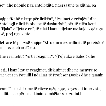
së” dhe ndonjë nga antologjitë, ndërsa unë të gjitha, pa
shqipe “Kohë e keqe për lirikën”, “Psalmet e rrënjës” dhe
ologji e lirikës shqipe të dashurisë”, për të cilën kemi
“Fjala” e “Jeta e re”, të cilat i kam ndjekur me kujdes që nga
së, prej nga vinte.
etrare të poezisë shqipe “Struktura e zhvillimit të poezisë së
i ideve letrare”, etj.
realitetit”, “Arti i reagimit”, “(Po)etika e fjalës”, dhe
t etj., i kam lexuar reagimet, diskutimet dhe në mënyrë të
n me veprën Populli i ndaluar të Profesor Qosjes dhe e quanin
ia”, me shkrime të viteve 1989-1991, kryesisht intervista,
llit fliste për bashkimin kombëtar si rezultat i