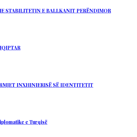
DHE STABILITETIN E BALLKANIT PERËNDIMOR
SHQIPTAR
RMJET INXHINIERISË SË IDENTITETIT
iplomatike e Turqisë