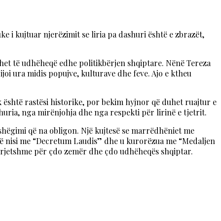
e i kujtuar njerëzimit se liria pa dashuri është e zbrazët,
duhet të udhëheqë edhe politikbërjen shqiptare. Nënë Tereza
joi ura midis popujve, kulturave dhe feve. Ajo e ktheu
 është rastësi historike, por bekim hyjnor që duhet ruajtur e
uria, nga mirënjohja dhe nga respekti për lirinë e tjetrit.
ashëgimi që na obligon. Një kujtesë se marrëdhëniet me
jo që nisi me “Decretum Laudis” dhe u kurorëzua me “Medaljen
 përjetshme për çdo zemër dhe çdo udhëheqës shqiptar.