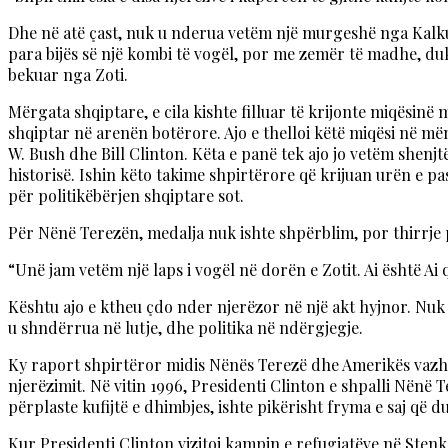
Dhe në atë çast, nuk u nderua vetëm një murgeshë nga Kalkut
para bijës së një kombi të vogël, por me zemër të madhe, duk
bekuar nga Zoti.
Mërgata shqiptare, e cila kishte filluar të krijonte miqësinë
shqiptar në arenën botërore. Ajo e thelloi këtë miqësi në
W. Bush dhe Bill Clinton. Këta e panë tek ajo jo vetëm shen
historisë. Ishin këto takime shpirtërore që krijuan urën e p
për politikëbërjen shqiptare sot.
Për Nënë Terezën, medalja nuk ishte shpërblim, por thirrje 
“Unë jam vetëm një laps i vogël në dorën e Zotit. Ai është Ai
Kështu ajo e ktheu çdo nder njerëzor në një akt hyjnor. Nuk 
u shndërrua në lutje, dhe politika në ndërgjegje.
Ky raport shpirtëror midis Nënës Terezë dhe Amerikës vazhdo
njerëzimit. Në vitin 1996, Presidenti Clinton e shpalli Nënë 
përplaste kufijtë e dhimbjes, ishte pikërisht fryma e saj që
Kur Presidenti Clinton vizitoi kampin e refugjatëve në Sten