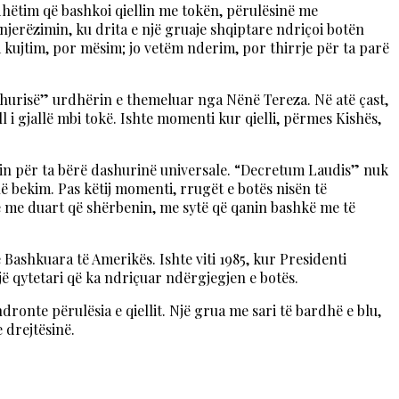
dhëtim që bashkoi qiellin me tokën, përulësinë me
njerëzimin, ku drita e një gruaje shqiptare ndriçoi botën
m kujtim, por mësim; jo vetëm nderim, por thirrje për ta parë
ashurisë” urdhërin e themeluar nga Nënë Tereza. Në atë çast,
l i gjallë mbi tokë. Ishte momenti kur qielli, përmes Kishës,
min për ta bërë dashurinë universale. “Decretum Laudis” nuk
në bekim. Pas këtij momenti, rrugët e botës nisën të
ste me duart që shërbenin, me sytë që qanin bashkë me të
e Bashkuara të Amerikës. Ishte viti 1985, kur Presidenti
ë qytetari që ka ndriçuar ndërgjegjen e botës.
dronte përulësia e qiellit. Një grua me sari të bardhë e blu,
 drejtësinë.