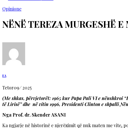
Opinione
NËNË TEREZA MURGESHË E 
EA
Tetor
09
/
2025
(Me shkas, përvjetorët: 1965 kur Papa Pali VI e nënshkroi 
të Lirisë” dhe në vitin 1996, Presidenti Clinton e shpalli N
Nga Prof. dr. Skender ASANI
Ka ngjarje në historinë e njerëzimit që nuk maten me vite, p