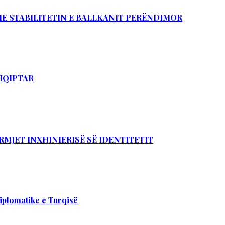
DHE STABILITETIN E BALLKANIT PERËNDIMOR
SHQIPTAR
RMJET INXHINIERISË SË IDENTITETIT
iplomatike e Turqisë