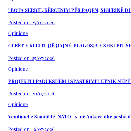
“BOTA SERBE”, KËRCËNIM PËR PAQEN, SIGURINË 
Posted on: 25/07/2026
Opinione
GURËT E KULTIT QË QAJNË, PLAGOSJA E SHKUPIT 
Posted on: 25/07/2026
Opinione
PROJEKTI I PADUKSHËM I SPASTRIMIT ETNIK NËPË
Posted on: 20/07/2026
Opinione
Vendimet e Samitit të NATO –s në Ankara dhe pesha d
Posted on: 16/07/2026