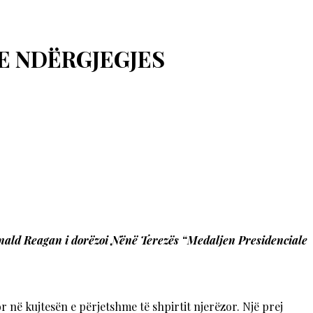
E NDËRGJEGJES
onald Reagan i dorëzoi Nënë Terezës “Medaljen Presidenciale
 në kujtesën e përjetshme të shpirtit njerëzor. Një prej