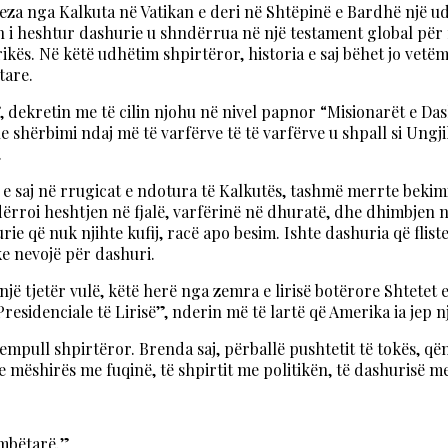
eza nga Kalkuta në Vatikan e deri në Shtëpinë e Bardhë një u
on i heshtur dashurie u shndërrua në një testament global për 
ikës. Në këtë udhëtim shpirtëror, historia e saj bëhet jo vetë
tare.
”, dekretin me të cilin njohu në nivel papnor “Misionarët e D
 shërbimi ndaj më të varfërve të të varfërve u shpall si Ungjil
.
n e saj në rrugicat e ndotura të Kalkutës, tashmë merrte beki
ndërroi heshtjen në fjalë, varfërinë në dhuratë, dhe dhimbjen 
rie që nuk njihte kufij, racë apo besim. Ishte dashuria që fli
e nevojë për dashuri.
një tjetër vulë, këtë herë nga zemra e lirisë botërore Shtetet 
idenciale të Lirisë”, nderin më të lartë që Amerika ia jep nj
empull shpirtëror. Brenda saj, përballë pushtetit të tokës, qën
 mëshirës me fuqinë, të shpirtit me politikën, të dashurisë me
ombëtarë.”