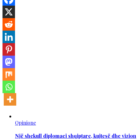
Opinione
Një shekull diplomaci shqiptare, kujtesë dhe vizion