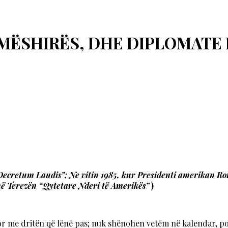
MËSHIRËS, DHE DIPLOMATE 
“Decretum Laudis”; Ne vitin 1985, kur Presidenti amerikan R
ënë Terezën “Qytetare Nderi të Amerikës”
)
or me dritën që lënë pas; nuk shënohen vetëm në kalendar, por