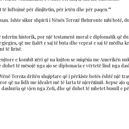
t të luftojmë për dinjitetin, për jetën dhe për paqen.”
an. Ishte sikur shpirti i Nënës Terezë fluturonte mbi botë, duk
një nderim historik, por një testament moral e diplomatik që 
gjes, që me fjalët e saj të buta dhe veprat e saj të mëdha kri
 të lirisë.
henjtore e kombit zëri që na kujton se miqësia me Amerikën nuk
re duhet të mësojë nga ajo se diplomacia e vërtetë lind nga dash
Nënë Tereza dritën shqiptare që i përkiste botës është një tr
ëror që na lidh me idealet më të larta të njerëzimit. Sepse a
ën dashuria që vjen nga Zoti, dhe që duhet të mbetet busull e