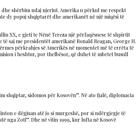
i dhe shërbim ndaj njeriut. Amerika u përkul me respekt
dhte dy popuj shqiptarët dhe amerikanët në një miqësi të
lin XX, e gjeti te Nënë Tereza një përfaqësuese të shpirtit
e të saj me presidentët amerikanë Ronald Reagan, George H.
m përmes përkrahjes së Amerikës në momentet më të errëta të
mision i heshtur, por thelbësor, që duhet të mbetet busull
tim shqiptar, sidomos për Kosovën”. Në ato fjalë, diplomacia
nton e dëgjuan atë jo si murgeshë, por si ndërgjegje të
atë nga Zoti”. Dhe në vitin 1999, kur lufta në Kosovë