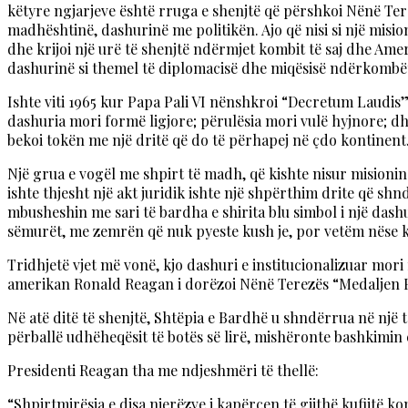
këtyre ngjarjeve është rruga e shenjtë që përshkoi Nënë Ter
madhështinë, dashurinë me politikën. Ajo që nisi si një misi
dhe krijoi një urë të shenjtë ndërmjet kombit të saj dhe Amer
dashurinë si themel të diplomacisë dhe miqësisë ndërkombë
Ishte viti 1965 kur Papa Pali VI nënshkroi “Decretum Laudis
dashuria mori formë ligjore; përulësia mori vulë hyjnore; dhe
bekoi tokën me një dritë që do të përhapej në çdo kontinent
Një grua e vogël me shpirt të madh, që kishte nisur misioni
ishte thjesht një akt juridik ishte një shpërthim drite që sh
mbusheshin me sari të bardha e shirita blu simbol i një dashu
sëmurët, me zemrën që nuk pyeste kush je, por vetëm nëse k
Tridhjetë vjet më vonë, kjo dashuri e institucionalizuar mori 
amerikan Ronald Reagan i dorëzoi Nënë Terezës “Medaljen Pres
Në atë ditë të shenjtë, Shtëpia e Bardhë u shndërrua në një t
përballë udhëheqësit të botës së lirë, mishëronte bashkimin e
Presidenti Reagan tha me ndjeshmëri të thellë:
“Shpirtmirësia e disa njerëzve i kapërcen të gjithë kufijtë k