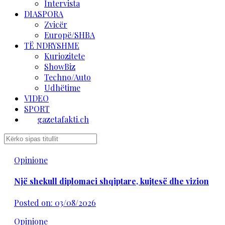
Intervista
DIASPORA
Zvicër
Europë/SHBA
TË NDRYSHME
Kuriozitete
ShowBiz
Techno/Auto
Udhëtime
VIDEO
SPORT
gazetafakti.ch
Opinione
Një shekull diplomaci shqiptare, kujtesë dhe vizion
Posted on: 03/08/2026
Opinione