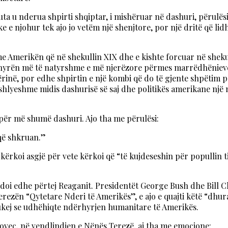
a u nderua shpirti shqiptar, i mishëruar në dashuri, përulës
e e njohur tek ajo jo vetëm një shenjtore, por një dritë që li
 me Amerikën që në shekullin XIX dhe e kishte forcuar në shekul
 mënyrën më të natyrshme e më njerëzore përmes marrëdhëniev
jtërinë, por edhe shpirtin e një kombi që do të gjente shpëti
ashlyeshme midis dashurisë së saj dhe politikës amerikane një 
për më shumë dashuri. Ajo tha me përulësi:
 që shkruan.”
kërkoi asgjë për vete kërkoi që “të kujdeseshin për popullin 
i edhe përtej Reaganit. Presidentët George Bush dhe Bill Cli
Terezën “Qytetare Nderi të Amerikës”, e ajo e quajti këtë “dhur
 dukej se udhëhiqte ndërhyrjen humanitare të Amerikës.
kovec, në vendlindjen e Nënës Terezë, ai tha me emocione: