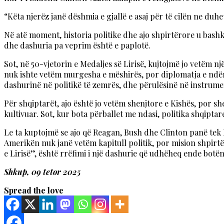
“Këta njerëz janë dëshmia e gjallë e asaj për të cilën ne duhe
Në atë moment, historia politike dhe ajo shpirtërore u bashku
dhe dashuria pa veprim është e paplotë.
Sot, në 50-vjetorin e Medaljes së Lirisë, kujtojmë jo vetëm 
nuk ishte vetëm murgesha e mëshirës, por diplomatja e ndërgje
dashurinë në politikë të zemrës, dhe përulësinë në instrument
Për shqiptarët, ajo është jo vetëm shenjtore e Kishës, por s
kultivuar. Sot, kur bota përballet me ndasi, politika shqipta
Le ta kuptojmë se ajo që Reagan, Bush dhe Clinton panë tek 
Amerikën nuk janë vetëm kapitull politik, por mision shpirt
e Lirisë”, është rrëfimi i një dashurie që udhëheq ende bot
Shkup, 09 tetor 2025
Spread the love