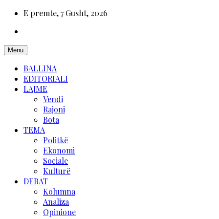
E premte, 7 Gusht, 2026
Menu
BALLINA
EDITORIALI
LAJME
Vendi
Rajoni
Bota
TEMA
Politkë
Ekonomi
Sociale
Kulturë
DEBAT
Kolumna
Analiza
Opinione