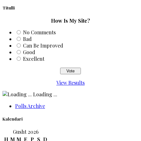
Titulli
How Is My Site?
No Comments
Bad
Can Be Improved
Good
Excellent
View Results
Loading ...
Polls Archive
Kalendari
Gusht 2026
H
M
M
E
P
S
D