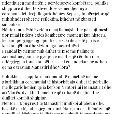
ndërthuren me dritën e përvjetorëve kombëtarë, politika
shqiptare duhet të zhvendosë vëmendjen nga
ceremonialet drejt llogaridhënies. Sepse çdo përvjetor që
nuk shndërrohet në reflektim, kthehet në zbrazëti
simbolike.
Nëntori nuk është vetëm muaj flamujsh dhe përkujtimesh,
por muaj i ndërgjegjes kombëtare moment kur historia
kërkon përgjigje nga politika, e sakrifica e të parëve
kërkon qëllim dhe vizion nga pasardhësit.
Prandaj ky nëntor nuk duhet të nisë me fjalime të
zakonshme, por me pyetjen e madhe që rëndon mbi
ndërgjegjen tonë kombëtare: a e kemi ndjekur ne udhën
që na e trasuan Manastiri dhe Vlora?
Politikbërja shqiptare nuk mund të mbijetojë më me
glorifikimin ceremonial të historisë; ajo duhet të përballet
me llogaridhënien që ia kërkon Nëntori ai i Manastirit dhe
ai i Vlorës dy akte themelore që i dhanë drejtim dhe
dinjitet kombit shqiptar.
Nëntori i Kongresit të Manastirit unifikoi alfabetin dhe,
bashkë me të, ndërgjegjen kombëtare, duke i dhënë zë një
populli që kërkonte të fliste me një gjuhë, të mendonte me