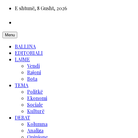
E shtunë, 8 Gusht, 2026
Menu
BALLINA
EDITORIALI
LAJME
Vendi
Rajoni
Bota
TEMA
Politkë
Ekonomi
Sociale
Kulturë
DEBAT
Kolumna
Analiza
Opinione