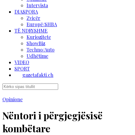
Intervista
DIASPORA
Zvicër
Europë/SHBA
TË NDRYSHME
Kuriozitete
ShowBiz
Techno/Auto
Udhëtime
VIDEO
SPORT
gazetafakti.ch
Opinione
Nëntori i përgjegjësisë
kombëtare