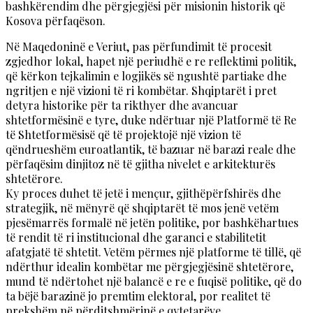
bashkërendim dhe përgjegjësi për misionin historik që
Kosova përfaqëson.
Në Maqedoninë e Veriut, pas përfundimit të procesit
zgjedhor lokal, hapet një periudhë e re reflektimi politik,
që kërkon tejkalimin e logjikës së ngushtë partiake dhe
ngritjen e një vizioni të ri kombëtar. Shqiptarët i pret
detyra historike për ta rikthyer dhe avancuar
shtetformësinë e tyre, duke ndërtuar një Platformë të Re
të Shtetformësisë që të projektojë një vizion të
qëndrueshëm euroatlantik, të bazuar në barazi reale dhe
përfaqësim dinjitoz në të gjitha nivelet e arkitekturës
shtetërore.
Ky proces duhet të jetë i mençur, gjithëpërfshirës dhe
strategjik, në mënyrë që shqiptarët të mos jenë vetëm
pjesëmarrës formalë në jetën politike, por bashkëhartues
të rendit të ri institucional dhe garanci e stabilitetit
afatgjatë të shtetit. Vetëm përmes një platforme të tillë, që
ndërthur idealin kombëtar me përgjegjësinë shtetërore,
mund të ndërtohet një balancë e re e fuqisë politike, që do
ta bëjë barazinë jo premtim elektoral, por realitet të
prekshëm në përditshmërinë e qytetarëve.