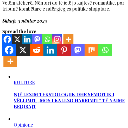
Vetëm atëherë, Nëntori do të jetë jo kujtesë romantike, por
tribunë kombëtare e ndërgjegjes politike shqiptare.
Shkup, 3 nëntor 2025
Spread the love
KULTURË
NJË LEXIM TEKSTOLOGJIK DHE SEMIOTIK I
VËLLIMIT „MOS I KALLXO HARRIMIT“ TË NAIME
BEQIRAJT
Opinione