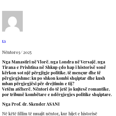
EA
Nëntor
03
/
2025
Nga Manastiri në Vlorë, nga Londra në Versajë, nga
Tirana e Prishtina në Shkup çdo hap i historisë sonë
kërkon sot një përgjigje politike, të mençur dhe të
përgjegjshme: ku po shkon kombi shqiptar dhe kush
mban përgjegjësi për drejtimin e tij?
Vetëm atëherë, Nëntori do të jetë jo kujtesë romantike,
por tribunë kombëtare e ndërgjegjes politike shqiptare.
Nga Prof. dr. Skender ASANI
Në këtë fillim të muajit nëntor, kur hijet e historisë