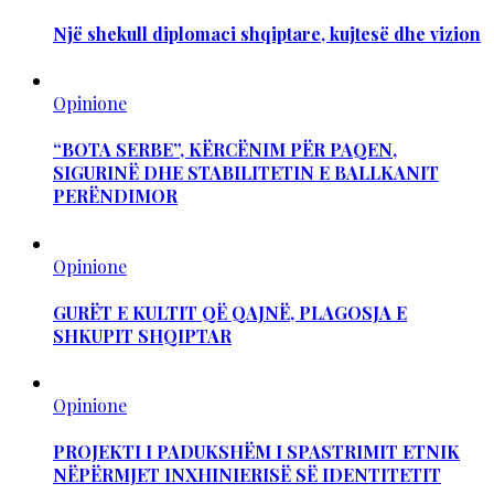
Një shekull diplomaci shqiptare, kujtesë dhe vizion
Opinione
“BOTA SERBE”, KËRCËNIM PËR PAQEN,
SIGURINË DHE STABILITETIN E BALLKANIT
PERËNDIMOR
Opinione
GURËT E KULTIT QË QAJNË, PLAGOSJA E
SHKUPIT SHQIPTAR
Opinione
PROJEKTI I PADUKSHËM I SPASTRIMIT ETNIK
NËPËRMJET INXHINIERISË SË IDENTITETIT