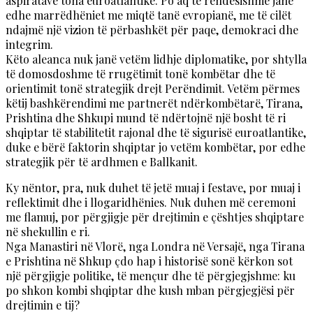
aspiratave tona euroatlantike. Po aq të rëndësishme janë
edhe marrëdhëniet me miqtë tanë evropianë, me të cilët
ndajmë një vizion të përbashkët për paqe, demokraci dhe
integrim.
Këto aleanca nuk janë vetëm lidhje diplomatike, por shtylla
të domosdoshme të rrugëtimit tonë kombëtar dhe të
orientimit tonë strategjik drejt Perëndimit. Vetëm përmes
këtij bashkërendimi me partnerët ndërkombëtarë, Tirana,
Prishtina dhe Shkupi mund të ndërtojnë një bosht të ri
shqiptar të stabilitetit rajonal dhe të sigurisë euroatlantike,
duke e bërë faktorin shqiptar jo vetëm kombëtar, por edhe
strategjik për të ardhmen e Ballkanit.
Ky nëntor, pra, nuk duhet të jetë muaj i festave, por muaj i
reflektimit dhe i llogaridhënies. Nuk duhen më ceremoni
me flamuj, por përgjigje për drejtimin e çështjes shqiptare
në shekullin e ri.
Nga Manastiri në Vlorë, nga Londra në Versajë, nga Tirana
e Prishtina në Shkup çdo hap i historisë sonë kërkon sot
një përgjigje politike, të mençur dhe të përgjegjshme: ku
po shkon kombi shqiptar dhe kush mban përgjegjësi për
drejtimin e tij?