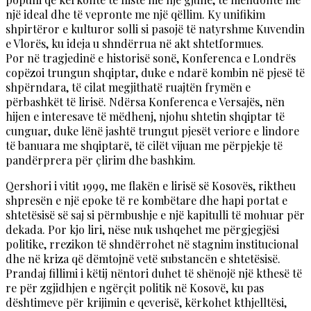
një ideal dhe të vepronte me një qëllim. Ky unifikim
shpirtëror e kulturor solli si pasojë të natyrshme Kuvendin
e Vlorës, ku ideja u shndërrua në akt shtetformues.
Por në tragjedinë e historisë sonë, Konferenca e Londrës
copëzoi trungun shqiptar, duke e ndarë kombin në pjesë të
shpërndara, të cilat megjithatë ruajtën frymën e
përbashkët të lirisë. Ndërsa Konferenca e Versajës, nën
hijen e interesave të mëdhenj, njohu shtetin shqiptar të
cunguar, duke lënë jashtë trungut pjesët veriore e lindore
të banuara me shqiptarë, të cilët vijuan me përpjekje të
pandërprera për çlirim dhe bashkim.
Qershori i vitit 1999, me flakën e lirisë së Kosovës, riktheu
shpresën e një epoke të re kombëtare dhe hapi portat e
shtetësisë së saj si përmbushje e një kapitulli të mohuar për
dekada. Por kjo liri, nëse nuk ushqehet me përgjegjësi
politike, rrezikon të shndërrohet në stagnim institucional
dhe në kriza që dëmtojnë vetë substancën e shtetësisë.
Prandaj fillimi i këtij nëntori duhet të shënojë një kthesë të
re për zgjidhjen e ngërçit politik në Kosovë, ku pas
dështimeve për krijimin e qeverisë, kërkohet kthjelltësi,