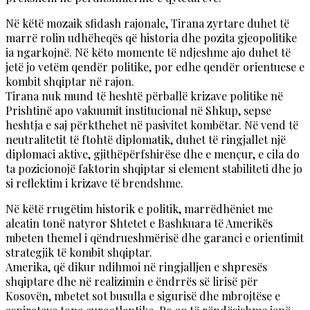
Në këtë mozaik sfidash rajonale, Tirana zyrtare duhet të
marrë rolin udhëheqës që historia dhe pozita gjeopolitike
ia ngarkojnë. Në këto momente të ndjeshme ajo duhet të
jetë jo vetëm qendër politike, por edhe qendër orientuese e
kombit shqiptar në rajon.
Tirana nuk mund të heshtë përballë krizave politike në
Prishtinë apo vakuumit institucional në Shkup, sepse
heshtja e saj përkthehet në pasivitet kombëtar. Në vend të
neutralitetit të ftohtë diplomatik, duhet të ringjallet një
diplomaci aktive, gjithëpërfshirëse dhe e mençur, e cila do
ta pozicionojë faktorin shqiptar si element stabiliteti dhe jo
si reflektim i krizave të brendshme.
Në këtë rrugëtim historik e politik, marrëdhëniet me
aleatin tonë natyror Shtetet e Bashkuara të Amerikës
mbeten themel i qëndrueshmërisë dhe garanci e orientimit
strategjik të kombit shqiptar.
Amerika, që dikur ndihmoi në ringjalljen e shpresës
shqiptare dhe në realizimin e ëndrrës së lirisë për
Kosovën, mbetet sot busulla e sigurisë dhe mbrojtëse e