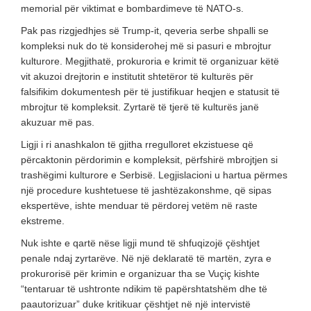
memorial për viktimat e bombardimeve të NATO-s.
Pak pas rizgjedhjes së Trump-it, qeveria serbe shpalli se
kompleksi nuk do të konsiderohej më si pasuri e mbrojtur
kulturore. Megjithatë, prokuroria e krimit të organizuar këtë
vit akuzoi drejtorin e institutit shtetëror të kulturës për
falsifikim dokumentesh për të justifikuar heqjen e statusit të
mbrojtur të kompleksit. Zyrtarë të tjerë të kulturës janë
akuzuar më pas.
Ligji i ri anashkalon të gjitha rregulloret ekzistuese që
përcaktonin përdorimin e kompleksit, përfshirë mbrojtjen si
trashëgimi kulturore e Serbisë. Legjislacioni u hartua përmes
një procedure kushtetuese të jashtëzakonshme, që sipas
ekspertëve, ishte menduar të përdorej vetëm në raste
ekstreme.
Nuk ishte e qartë nëse ligji mund të shfuqizojë çështjet
penale ndaj zyrtarëve. Në një deklaratë të martën, zyra e
prokurorisë për krimin e organizuar tha se Vuçiç kishte
“tentaruar të ushtronte ndikim të papërshtatshëm dhe të
paautorizuar” duke kritikuar çështjet në një intervistë