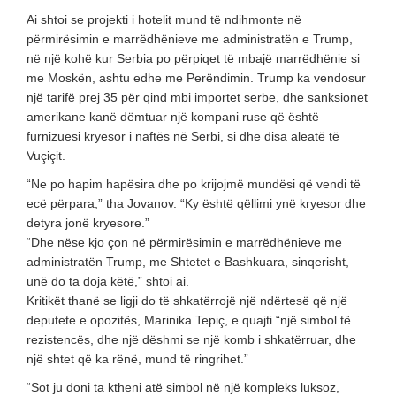
Ai shtoi se projekti i hotelit mund të ndihmonte në
përmirësimin e marrëdhënieve me administratën e Trump,
në një kohë kur Serbia po përpiqet të mbajë marrëdhënie si
me Moskën, ashtu edhe me Perëndimin. Trump ka vendosur
një tarifë prej 35 për qind mbi importet serbe, dhe sanksionet
amerikane kanë dëmtuar një kompani ruse që është
furnizuesi kryesor i naftës në Serbi, si dhe disa aleatë të
Vuçiçit.
“Ne po hapim hapësira dhe po krijojmë mundësi që vendi të
ecë përpara,” tha Jovanov. “Ky është qëllimi ynë kryesor dhe
detyra jonë kryesore.”
“Dhe nëse kjo çon në përmirësimin e marrëdhënieve me
administratën Trump, me Shtetet e Bashkuara, sinqerisht,
unë do ta doja këtë,” shtoi ai.
Kritikët thanë se ligji do të shkatërrojë një ndërtesë që një
deputete e opozitës, Marinika Tepiç, e quajti “një simbol të
rezistencës, dhe një dëshmi se një komb i shkatërruar, dhe
një shtet që ka rënë, mund të ringrihet.”
“Sot ju doni ta ktheni atë simbol në një kompleks luksoz,