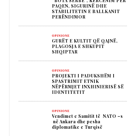
“BOTA SERBE”, KËRCËNIM PËR
PAQEN, SIGURINË DHE
STABILITETIN E BALLKANIT
PERËNDIMOR
OPINIONE
GURËT E KULTIT QË QAJNË,
PLAGOSJA E SHKUPIT
SHQIPTAR
OPINIONE
PROJEKTI I PADUKSHËM I
SPASTRIMIT ETNIK
NËPËRMJET INXHINIERISË SË
IDENTITETIT
OPINIONE
Vendimet e Samitit të NATO –s
në Ankara dhe pesha
diplomatike e Turqisë