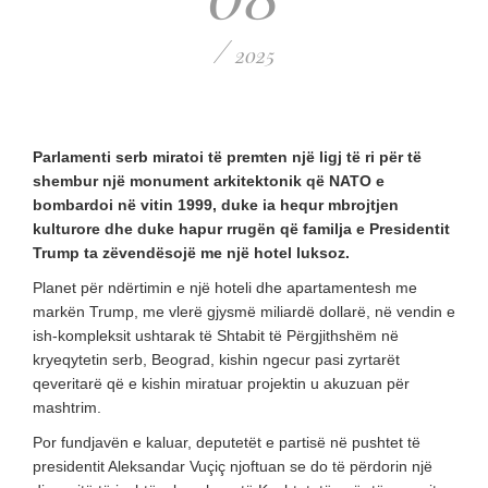
/
2025
Parlamenti serb miratoi të premten një ligj të ri për të
shembur një monument arkitektonik që NATO e
bombardoi në vitin 1999, duke ia hequr mbrojtjen
kulturore dhe duke hapur rrugën që familja e Presidentit
Trump ta zëvendësojë me një hotel luksoz.
Planet për ndërtimin e një hoteli dhe apartamentesh me
markën Trump, me vlerë gjysmë miliardë dollarë, në vendin e
ish-kompleksit ushtarak të Shtabit të Përgjithshëm në
kryeqytetin serb, Beograd, kishin ngecur pasi zyrtarët
qeveritarë që e kishin miratuar projektin u akuzuan për
mashtrim.
Por fundjavën e kaluar, deputetët e partisë në pushtet të
presidentit Aleksandar Vuçiç njoftuan se do të përdorin një