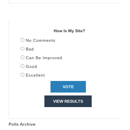
TITULLI
How Is My Site?
No Comments
Bad
Can Be Improved
Good
Excellent
VIEW RESULTS
Polls Archive