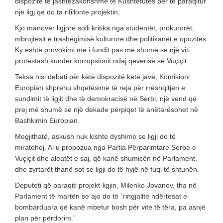
dispozitë të jashtëzakonshme të Kushtetutës për të paraqitur
një ligj që do ta rifillonte projektin.
Kjo manovër ligjore solli kritika nga studentët, prokurorët,
mbrojtësit e trashëgimisë kulturore dhe politikanët e opozitës.
Ky është provokimi më i fundit pas më shumë se një viti
protestash kundër korrupsionit ndaj qeverisë së Vuçiçit.
Teksa nisi debati për këtë dispozitë këtë javë, Komisioni
Europian shprehu shqetësime të reja për rrëshqitjen e
sundimit të ligjit dhe të demokracisë në Serbi, një vend që
prej më shumë se një dekade përpiqet të anëtarësohet në
Bashkimin Europian.
Megjithatë, askush nuk kishte dyshime se ligji do të
miratohej. Ai u propozua nga Partia Përparimtare Serbe e
Vuçiçit dhe aleatët e saj, që kanë shumicën në Parlament,
dhe zyrtarët thanë sot se ligji do të hyjë në fuqi të shtunën.
Deputeti që paraqiti projekt-ligjin, Milenko Jovanov, tha në
Parlament të martën se ajo do të “ringjallte ndërtesat e
bombarduara që kanë mbetur bosh për vite të tëra, pa asnjë
plan për përdorim.”