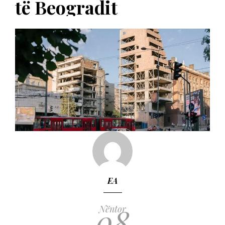
të Beogradit
EA
08
Nëntor