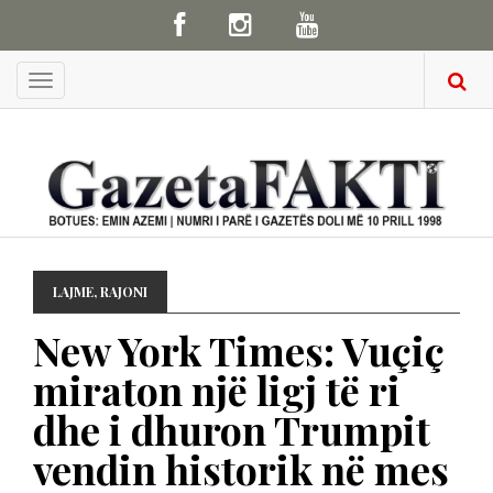
Menu
LAJME
,
RAJONI
New York Times: Vuçiç
miraton një ligj të ri
dhe i dhuron Trumpit
vendin historik në mes