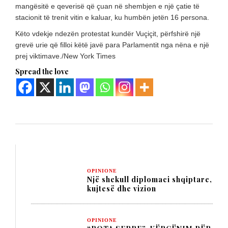
mangësitë e qeverisë që çuan në shembjen e një çatie të
stacionit të trenit vitin e kaluar, ku humbën jetën 16 persona.
Këto vdekje ndezën protestat kundër Vuçiçit, përfshirë një
grevë urie që filloi këtë javë para Parlamentit nga nëna e një
prej viktimave./New York Times
Spread the love
OPINIONE
Një shekull diplomaci shqiptare,
kujtesë dhe vizion
OPINIONE