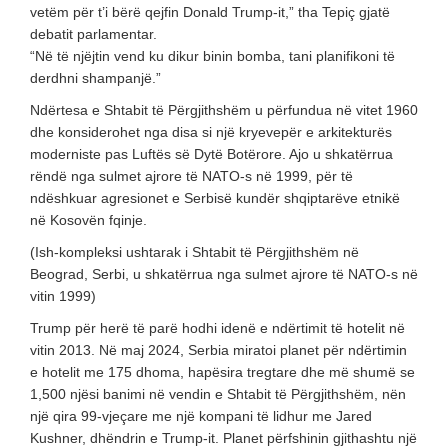
vetëm për t’i bërë qejfin Donald Trump-it,” tha Tepiç gjatë
debatit parlamentar.
“Në të njëjtin vend ku dikur binin bomba, tani planifikoni të
derdhni shampanjë.”
Ndërtesa e Shtabit të Përgjithshëm u përfundua në vitet 1960
dhe konsiderohet nga disa si një kryevepër e arkitekturës
moderniste pas Luftës së Dytë Botërore. Ajo u shkatërrua
rëndë nga sulmet ajrore të NATO-s në 1999, për të
ndëshkuar agresionet e Serbisë kundër shqiptarëve etnikë
në Kosovën fqinje.
(Ish-kompleksi ushtarak i Shtabit të Përgjithshëm në
Beograd, Serbi, u shkatërrua nga sulmet ajrore të NATO-s në
vitin 1999)
Trump për herë të parë hodhi idenë e ndërtimit të hotelit në
vitin 2013. Në maj 2024, Serbia miratoi planet për ndërtimin
e hotelit me 175 dhoma, hapësira tregtare dhe më shumë se
1,500 njësi banimi në vendin e Shtabit të Përgjithshëm, nën
një qira 99-vjeçare me një kompani të lidhur me Jared
Kushner, dhëndrin e Trump-it. Planet përfshinin gjithashtu një