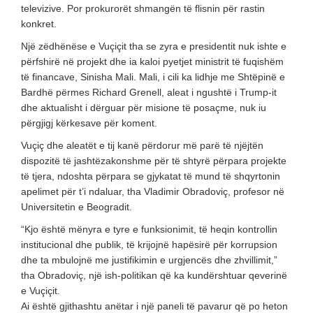
televizive. Por prokurorët shmangën të flisnin për rastin
konkret.
Një zëdhënëse e Vuçiçit tha se zyra e presidentit nuk ishte e
përfshirë në projekt dhe ia kaloi pyetjet ministrit të fuqishëm
të financave, Sinisha Mali. Mali, i cili ka lidhje me Shtëpinë e
Bardhë përmes Richard Grenell, aleat i ngushtë i Trump-it
dhe aktualisht i dërguar për misione të posaçme, nuk iu
përgjigj kërkesave për koment.
Vuçiç dhe aleatët e tij kanë përdorur më parë të njëjtën
dispozitë të jashtëzakonshme për të shtyrë përpara projekte
të tjera, ndoshta përpara se gjykatat të mund të shqyrtonin
apelimet për t’i ndaluar, tha Vladimir Obradoviç, profesor në
Universitetin e Beogradit.
“Kjo është mënyra e tyre e funksionimit, të heqin kontrollin
institucional dhe publik, të krijojnë hapësirë për korrupsion
dhe ta mbulojnë me justifikimin e urgjencës dhe zhvillimit,”
tha Obradoviç, një ish-politikan që ka kundërshtuar qeverinë
e Vuçiçit.
Ai është gjithashtu anëtar i një paneli të pavarur që po heton