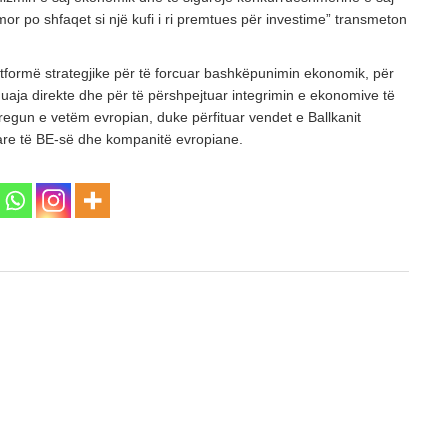
mor po shfaqet si një kufi i ri premtues për investime” transmeton
atformë strategjike për të forcuar bashkëpunimin ekonomik, për
huaja direkte dhe për të përshpejtuar integrimin e ekonomive të
regun e vetëm evropian, duke përfituar vendet e Ballkanit
are të BE-së dhe kompanitë evropiane.