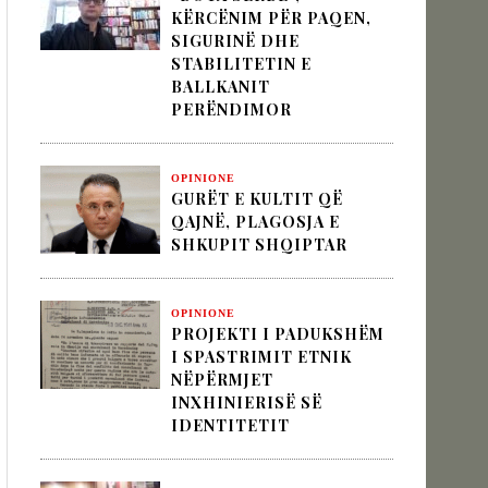
KËRCËNIM PËR PAQEN,
SIGURINË DHE
STABILITETIN E
 pesha diplomatike e Turqisë
BALLKANIT
PERËNDIMOR
zion
OPINIONE
GURËT E KULTIT QË
QAJNË, PLAGOSJA E
SHKUPIT SHQIPTAR
OPINIONE
PROJEKTI I PADUKSHËM
I SPASTRIMIT ETNIK
NËPËRMJET
INXHINIERISË SË
IDENTITETIT