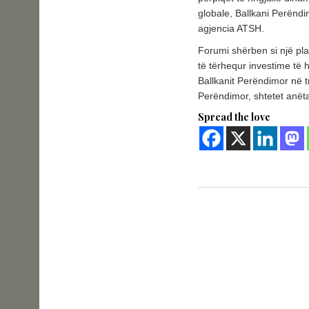
globale, Ballkani Perëndi
agjencia ATSH.
Forumi shërben si një pl
të tërhequr investime të 
Ballkanit Perëndimor në t
Perëndimor, shtetet anët
Spread the love