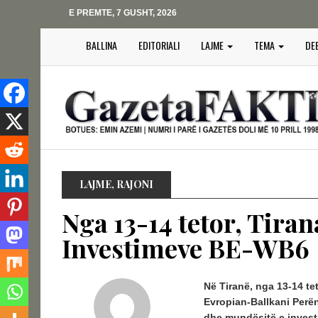
E PREMTE, 7 GUSHT, 2026
BALLINA
EDITORIALI
LAJME
TEMA
DE
LAJME
,
RAJONI
Nga 13-14 tetor, Tiran
Investimeve BE-WB6
Në Tiranë, nga 13-14 t
Evropian-Ballkani Perë
dhe mundësitë e investi