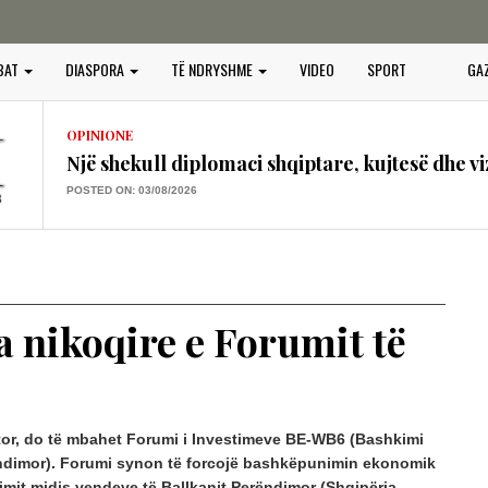
OPINIONE
BAT
DIASPORA
TË NDRYSHME
VIDEO
SPORT
GA
Vendimet e Samitit të NATO –s në Ankara dhe
POSTED ON: 16/07/2026
OPINIONE
Një shekull diplomaci shqiptare, kujtesë dhe vi
POSTED ON: 03/08/2026
OPINIONE
“BOTA SERBE”, KËRCËNIM PËR PAQEN, SIG
PERËNDIMOR
POSTED ON: 25/07/2026
a nikoqire e Forumit të
OPINIONE
GURËT E KULTIT QË QAJNË, PLAGOSJA E 
POSTED ON: 25/07/2026
OPINIONE
etor, do të mbahet Forumi i Investimeve BE-WB6 (Bashkimi
PROJEKTI I PADUKSHËM I SPASTRIMIT ETN
ndimor). Forumi synon të forcojë bashkëpunimin ekonomik
IDENTITETIT
mit midis vendeve të Ballkanit Perëndimor (Shqipëria,