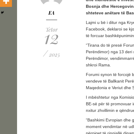
Bosnja dhe Hercegovina
EA
shteteve anëtare të Ba
Lajmi u bë i ditur nga Krye
12
Tetor
Facebook, deklaroi se kjo
të forcuar bashkëpunimin
“Tirana do të presë Foru
/
Perëndimor) nga 13 deri m
2025
Perëndimor, vendimmarrësi
shkroi Rama.
Forumi synon të forcojë 
vendeve të Ballkanit Perë
Maqedonia e Veriut dhe S
I mbështetur nga Komision
BE-së për të promovuar i
nxitur zhvillimin e qëndr
“Bashkimi Evropian dhe g
moment vendimtar në udhë
përpiqet të ringjallë din