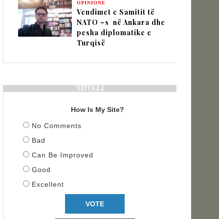
OPINIONE
Vendimet e Samitit të
NATO –s në Ankara dhe
pesha diplomatike e
Turqisë
TITULLI
How Is My Site?
No Comments
Bad
Can Be Improved
Good
Excellent