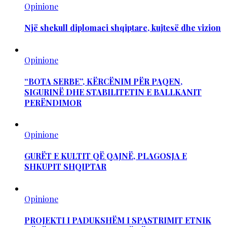
Opinione
Një shekull diplomaci shqiptare, kujtesë dhe vizion
Opinione
“BOTA SERBE”, KËRCËNIM PËR PAQEN,
SIGURINË DHE STABILITETIN E BALLKANIT
PERËNDIMOR
Opinione
GURËT E KULTIT QË QAJNË, PLAGOSJA E
SHKUPIT SHQIPTAR
Opinione
PROJEKTI I PADUKSHËM I SPASTRIMIT ETNIK