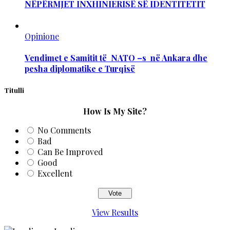
NËPËRMJET INXHINIERISË SË IDENTITETIT
Opinione
Vendimet e Samitit të NATO –s në Ankara dhe
pesha diplomatike e Turqisë
Titulli
How Is My Site?
No Comments
Bad
Can Be Improved
Good
Excellent
View Results