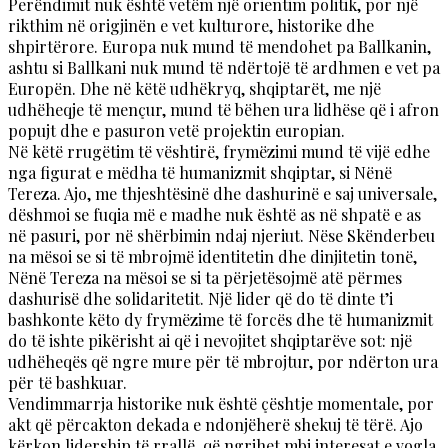
Perëndimit nuk është vetëm një orientim politik, por një
rikthim në origjinën e vet kulturore, historike dhe
shpirtërore. Europa nuk mund të mendohet pa Ballkanin,
ashtu si Ballkani nuk mund të ndërtojë të ardhmen e vet pa
Europën. Dhe në këtë udhëkryq, shqiptarët, me një
udhëheqje të mençur, mund të bëhen ura lidhëse që i afron
popujt dhe e pasuron vetë projektin europian.
Në këtë rrugëtim të vështirë, frymëzimi mund të vijë edhe
nga figurat e mëdha të humanizmit shqiptar, si Nënë
Tereza. Ajo, me thjeshtësinë dhe dashurinë e saj universale,
dëshmoi se fuqia më e madhe nuk është as në shpatë e as
në pasuri, por në shërbimin ndaj njeriut. Nëse Skënderbeu
na mësoi se si të mbrojmë identitetin dhe dinjitetin tonë,
Nënë Tereza na mësoi se si ta përjetësojmë atë përmes
dashurisë dhe solidaritetit. Një lider që do të dinte t’i
bashkonte këto dy frymëzime të forcës dhe të humanizmit
do të ishte pikërisht ai që i nevojitet shqiptarëve sot: një
udhëheqës që ngre mure për të mbrojtur, por ndërton ura
për të bashkuar.
Vendimmarrja historike nuk është çështje momentale, por
akt që përcakton dekada e ndonjëherë shekuj të tërë. Ajo
kërkon lidership të rrallë, që ngrihet mbi interesat e vogla