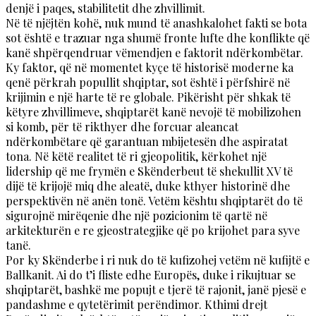
denjë i paqes, stabilitetit dhe zhvillimit.
Në të njëjtën kohë, nuk mund të anashkalohet fakti se bota
sot është e trazuar nga shumë fronte lufte dhe konflikte që
kanë shpërqendruar vëmendjen e faktorit ndërkombëtar.
Ky faktor, që në momentet kyçe të historisë moderne ka
qenë përkrah popullit shqiptar, sot është i përfshirë në
krijimin e një harte të re globale. Pikërisht për shkak të
këtyre zhvillimeve, shqiptarët kanë nevojë të mobilizohen
si komb, për të rikthyer dhe forcuar aleancat
ndërkombëtare që garantuan mbijetesën dhe aspiratat
tona. Në këtë realitet të ri gjeopolitik, kërkohet një
lidership që me frymën e Skënderbeut të shekullit XV të
dijë të krijojë miq dhe aleatë, duke kthyer historinë dhe
perspektivën në anën tonë. Vetëm kështu shqiptarët do të
sigurojnë mirëqenie dhe një pozicionim të qartë në
arkitekturën e re gjeostrategjike që po krijohet para syve
tanë.
Por ky Skënderbe i ri nuk do të kufizohej vetëm në kufijtë e
Ballkanit. Ai do t’i fliste edhe Europës, duke i rikujtuar se
shqiptarët, bashkë me popujt e tjerë të rajonit, janë pjesë e
pandashme e qytetërimit perëndimor. Kthimi drejt