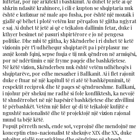
luftëtar, por një arkitekt i bashkimit. Ai duhet të jetë ai që
shkrin ndasitë krahinore, i cili e kupton se shqiptaria nuk
është e kufizuar në male apo fusha, por është një mozaik i
gjallë që bëhet i plotë vetëm kur përqafon të gjitha ngjyrat
e saj. Ai duhet të jetë ai që e tejkalon dallimin fetar, duke i
kthyer besimet në pasuri shpirtërore e jo në pengesa
politike. Dhe mbi të gjitha, ky Skënderbe i ri duhet të ketë
vizionin për t’i udhëhequr shqiptarët pa i përplasur me
asnjë komb fqinj, sepse fuqia e tij nuk qëndron në armiqësi,
por në ndërtimin e një fryme paqeje dhe bashkëjetese.
Në këtë vizion, Skënderbeu nuk është vetëm udhëheqës i
shqiptarëve, por edhe mesazher i Ballkanit. Ai i flet rajonit
duke e ftuar në një kapitull të ri atë të bashkëpunimit, të
respektit reciprok dhe të paqes së qëndrueshme. Ballkani,
i njohur për shekuj me radhë si fole konfliktesh, ka nevojë
të shndërrohet në një hapësirë bashkëjetese dhe zhvillimi
të përbashkët. Vetëm një lider që di të tejkalojë kufijtë e
ngushtë nacionalistë dhe të projektojë një vizion rajonal
mund ta bëjë këtë.
Popujt përreth nesh, ende sot, veprojnë dhe mendojnë me
konceptin etno-nacionalist të shekujve XIX dhe XX, duke
mbajtur gjallë paragjykime dhe qëndrime që shpesh