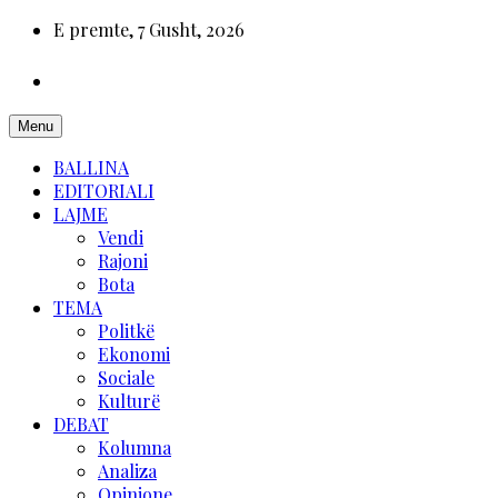
E premte, 7 Gusht, 2026
Menu
BALLINA
EDITORIALI
LAJME
Vendi
Rajoni
Bota
TEMA
Politkë
Ekonomi
Sociale
Kulturë
DEBAT
Kolumna
Analiza
Opinione