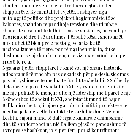
shndërrohen në veprime të drejtpërdrejta kundër
shqiptarëve. Ky mentalitet i vjetër, i ushqyer nga
mitologjitë politike dhe projektet hegjemoniste të së
kaluarës, vazhdon të prodhojë tensione dhe t’i mbajë
shoqëritë e rajonit të lidhura pas së shkuarës, në vend që
t’i orientojë drejt së ardhmes. Përballë kësaj, shqiptarët
nuk duhet të bien pre e nostalgjive arkaike të
nacionalizmave të tjerë, por të ngrihen mbi to, duke
dëshmuar se një komb i mençur e vizionar mund të hapë
rrugë të reja.
Nga ana tjetër, shqiptarët e kanë sot një shans historik,
ndoshta më të madhin pas dekadash përpjekjesh, sidomos
pas ndryshimeve të mëdha të fundit të shekullit XX dhe dy
dekadave të para të shekullit XXI. Ky është momenti kur
me një politikë të mençur dhe një lidership me tiparet e një
Skënderbeu të shekullit XXI, shqiptarët mund të hapin
Ballkanin dhe ta çlirojnë nga robrimi mitik i projekteve të
mëdha që kanë sjellë konflikte të vazhdueshme. Vetëm
kështu, rajoni mund të dalë nga e kaluara e dhimbshme
dhe të shndërrohet në një Ballkan pjesë të pandashme të
Evropës së bashkuar, jo si periferi, por si kontributor i