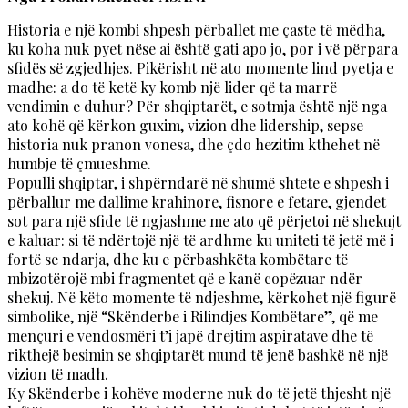
Historia e një kombi shpesh përballet me çaste të mëdha,
ku koha nuk pyet nëse ai është gati apo jo, por i vë përpara
sfidës së zgjedhjes. Pikërisht në ato momente lind pyetja e
madhe: a do të ketë ky komb një lider që ta marrë
vendimin e duhur? Për shqiptarët, e sotmja është një nga
ato kohë që kërkon guxim, vizion dhe lidership, sepse
historia nuk pranon vonesa, dhe çdo hezitim kthehet në
humbje të çmueshme.
Populli shqiptar, i shpërndarë në shumë shtete e shpesh i
përballur me dallime krahinore, fisnore e fetare, gjendet
sot para një sfide të ngjashme me ato që përjetoi në shekujt
e kaluar: si të ndërtojë një të ardhme ku uniteti të jetë më i
fortë se ndarja, dhe ku e përbashkëta kombëtare të
mbizotërojë mbi fragmentet që e kanë copëzuar ndër
shekuj. Në këto momente të ndjeshme, kërkohet një figurë
simbolike, një “Skënderbe i Rilindjes Kombëtare”, që me
mençuri e vendosmëri t’i japë drejtim aspiratave dhe të
rikthejë besimin se shqiptarët mund të jenë bashkë në një
vizion të madh.
Ky Skënderbe i kohëve moderne nuk do të jetë thjesht një