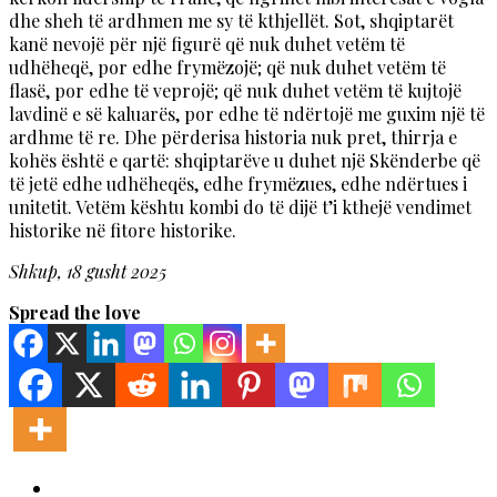
dhe sheh të ardhmen me sy të kthjellët. Sot, shqiptarët
kanë nevojë për një figurë që nuk duhet vetëm të
udhëheqë, por edhe frymëzojë; që nuk duhet vetëm të
flasë, por edhe të veprojë; që nuk duhet vetëm të kujtojë
lavdinë e së kaluarës, por edhe të ndërtojë me guxim një të
ardhme të re. Dhe përderisa historia nuk pret, thirrja e
kohës është e qartë: shqiptarëve u duhet një Skënderbe që
të jetë edhe udhëheqës, edhe frymëzues, edhe ndërtues i
unitetit. Vetëm kështu kombi do të dijë t’i kthejë vendimet
historike në fitore historike.
Shkup, 18 gusht 2025
Spread the love