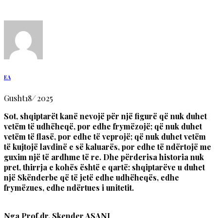
EA
Gusht
18
/
2025
Sot, shqiptarët kanë nevojë për një figurë që nuk duhet
vetëm të udhëheqë, por edhe frymëzojë; që nuk duhet
vetëm të flasë, por edhe të veprojë; që nuk duhet vetëm
të kujtojë lavdinë e së kaluarës, por edhe të ndërtojë me
guxim një të ardhme të re. Dhe përderisa historia nuk
pret, thirrja e kohës është e qartë: shqiptarëve u duhet
një Skënderbe që të jetë edhe udhëheqës, edhe
frymëzues, edhe ndërtues i unitetit.
Nga Prof.dr. Skender ASANI