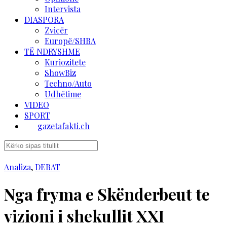
Intervista
DIASPORA
Zvicër
Europë/SHBA
TË NDRYSHME
Kuriozitete
ShowBiz
Techno/Auto
Udhëtime
VIDEO
SPORT
gazetafakti.ch
Analiza
,
DEBAT
Nga fryma e Skënderbeut te
vizioni i shekullit XXI