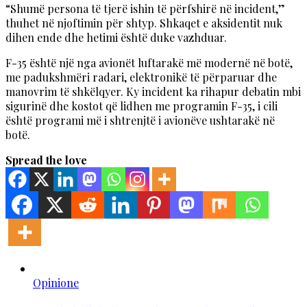
“Shumë persona të tjerë ishin të përfshirë në incident,”
thuhet në njoftimin për shtyp. Shkaqet e aksidentit nuk
dihen ende dhe hetimi është duke vazhduar.
F-35 është një nga avionët luftarakë më modernë në botë,
me padukshmëri radari, elektronikë të përparuar dhe
manovrim të shkëlqyer. Ky incident ka rihapur debatin mbi
sigurinë dhe kostot që lidhen me programin F-35, i cili
është programi më i shtrenjtë i avionëve ushtarakë në
botë.
Spread the love
Opinione