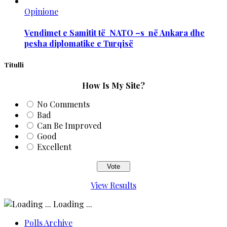
Opinione
Vendimet e Samitit të NATO –s në Ankara dhe
pesha diplomatike e Turqisë
Titulli
How Is My Site?
No Comments
Bad
Can Be Improved
Good
Excellent
View Results
Loading ...
Polls Archive