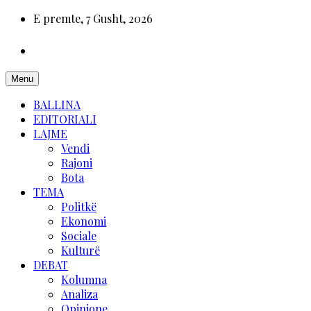
E premte, 7 Gusht, 2026
Menu
BALLINA
EDITORIALI
LAJME
Vendi
Rajoni
Bota
TEMA
Politkë
Ekonomi
Sociale
Kulturë
DEBAT
Kolumna
Analiza
Opinione