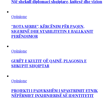
Një shekull diplomaci shqiptare, kujtesë dhe vizion
Opinione
“BOTA SERBE”, KËRCËNIM PËR PAQEN,
SIGURINË DHE STABILITETIN E BALLKANIT
PERËNDIMOR
Opinione
GURËT E KULTIT QË QAJNË, PLAGOSJA E
SHKUPIT SHQIPTAR
Opinione
PROJEKTI I PADUKSHËM I SPASTRIMIT ETNIK
NËPËRMJET INXHINIERISË SË IDENTITETIT