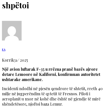
shpëtoi
EA
Korrik
31
/
2025
Një avion luftarak F-35 u rrëzua pranë bazës ajrore
detare Lemoore në Kaliforni, konfirmuan autoritetet
ushtarake amerikane.
Incidenti ndodhi në pjesën qendrore të shtetit, rreth 40
milje në jugperëndim të qytetit të Fresnos. Piloti i
aeroplanit u nxor në kohë dhe është në gjendje të mirë
shëndetësore, njoftoi baza Lemur.