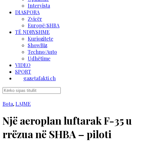
Intervista
DIASPORA
Zvicër
Europë/SHBA
TË NDRYSHME
Kuriozitete
ShowBiz
Techno/Auto
Udhëtime
VIDEO
SPORT
gazetafakti.ch
Bota
,
LAJME
Një aeroplan luftarak F-35 u
rrëzua në SHBA – piloti