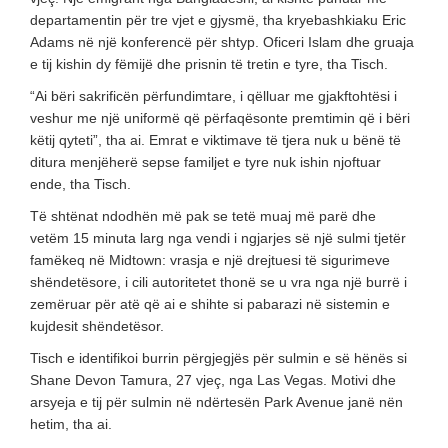
departamentin për tre vjet e gjysmë, tha kryebashkiaku Eric
Adams në një konferencë për shtyp. Oficeri Islam dhe gruaja
e tij kishin dy fëmijë dhe prisnin të tretin e tyre, tha Tisch.
“Ai bëri sakrificën përfundimtare, i qëlluar me gjakftohtësi i
veshur me një uniformë që përfaqësonte premtimin që i bëri
këtij qyteti”, tha ai. Emrat e viktimave të tjera nuk u bënë të
ditura menjëherë sepse familjet e tyre nuk ishin njoftuar
ende, tha Tisch.
Të shtënat ndodhën më pak se tetë muaj më parë dhe
vetëm 15 minuta larg nga vendi i ngjarjes së një sulmi tjetër
famëkeq në Midtown: vrasja e një drejtuesi të sigurimeve
shëndetësore, i cili autoritetet thonë se u vra nga një burrë i
zemëruar për atë që ai e shihte si pabarazi në sistemin e
kujdesit shëndetësor.
Tisch e identifikoi burrin përgjegjës për sulmin e së hënës si
Shane Devon Tamura, 27 vjeç, nga Las Vegas. Motivi dhe
arsyeja e tij për sulmin në ndërtesën Park Avenue janë nën
hetim, tha ai.