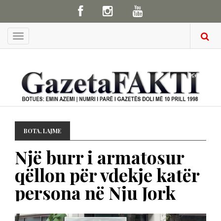
Menu
BOTA
,
LAJME
Një burr i armatosur
qëllon për vdekje katër
persona në Nju Jork