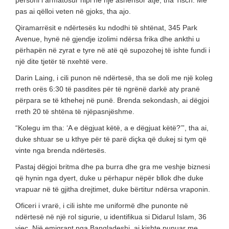
personi i armatosur hipi në një ashensor atje, tha Tisch. Më
pas ai qëlloi veten në gjoks, tha ajo.
Qiramarrësit e ndërtesës ku ndodhi të shtënat, 345 Park
Avenue, hynë në gjendje izolimi ndërsa frika dhe ankthi u
përhapën në zyrat e tyre në atë që supozohej të ishte fundi i
një dite tjetër të nxehtë vere.
Darin Laing, i cili punon në ndërtesë, tha se doli me një koleg
rreth orës 6:30 të pasdites për të ngrënë darkë aty pranë
përpara se të kthehej në punë. Brenda sekondash, ai dëgjoi
rreth 20 të shtëna të njëpasnjëshme.
“Kolegu im tha: ‘A e dëgjuat këtë, a e dëgjuat këtë?’”, tha ai,
duke shtuar se u kthye për të parë diçka që dukej si tym që
vinte nga brenda ndërtesës.
Pastaj dëgjoi britma dhe pa burra dhe gra me veshje biznesi
që hynin nga dyert, duke u përhapur nëpër bllok dhe duke
vrapuar në të gjitha drejtimet, duke bërtitur ndërsa vraponin.
Oficeri i vrarë, i cili ishte me uniformë dhe punonte në
ndërtesë në një rol sigurie, u identifikua si Didarul Islam, 36
vjeç. Një emigrant nga Bangladeshi, ai kishte punuar me