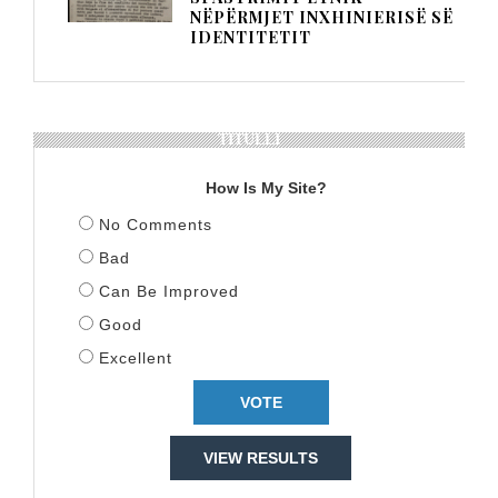
NËPËRMJET INXHINIERISË SË
IDENTITETIT
TITULLI
How Is My Site?
No Comments
Bad
Can Be Improved
Good
Excellent
VIEW RESULTS