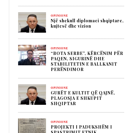
OPINIONE
Një shekull diplomaci shqiptare,
kujtesë dhe vizion
OPINIONE
“BOTA SERBE”, KËRCËNIM PËR
PAQEN, SIGURINË DHE
STABILITETIN E BALLKANIT
PERËNDIMOR
OPINIONE
GURËT E KULTIT QË QAJNË,
PLAGOSJA E SHKUPIT
SHQIPTAR
OPINIONE
PROJEKTI I PADUKSHËM I
SPASTRIMIT ETNIK