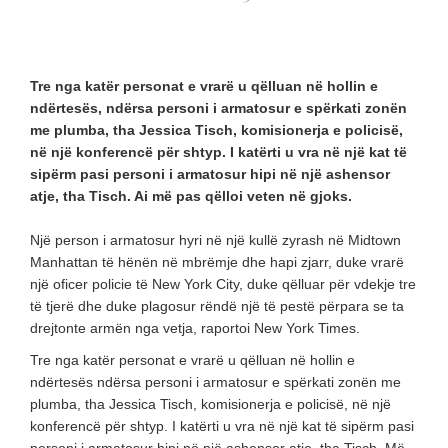
Tre nga katër personat e vrarë u qëlluan në hollin e
ndërtesës, ndërsa personi i armatosur e spërkati zonën
me plumba, tha Jessica Tisch, komisionerja e policisë,
në një konferencë për shtyp. I katërti u vra në një kat të
sipërm pasi personi i armatosur hipi në një ashensor
atje, tha Tisch. Ai më pas qëlloi veten në gjoks.
Një person i armatosur hyri në një kullë zyrash në Midtown
Manhattan të hënën në mbrëmje dhe hapi zjarr, duke vrarë
një oficer policie të New York City, duke qëlluar për vdekje tre
të tjerë dhe duke plagosur rëndë një të pestë përpara se ta
drejtonte armën nga vetja, raportoi New York Times.
Tre nga katër personat e vrarë u qëlluan në hollin e
ndërtesës ndërsa personi i armatosur e spërkati zonën me
plumba, tha Jessica Tisch, komisionerja e policisë, në një
konferencë për shtyp. I katërti u vra në një kat të sipërm pasi