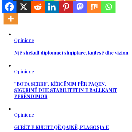
Opinione
Një shekull diplomaci shqiptare, kujtesë dhe vizion
Opinione
“BOTA SERBE”, KËRCËNIM PËR PAQEN,
SIGURINË DHE STABILITETIN E BALLKANIT
PERËNDIMOR
Opinione
GURËT E KULTIT QË QAJNË, PLAGOSJA E