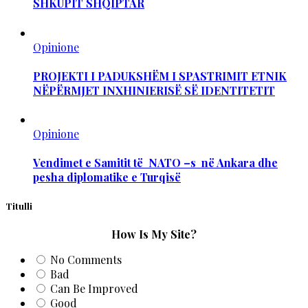
SHKUPIT SHQIPTAR
Opinione
PROJEKTI I PADUKSHËM I SPASTRIMIT ETNIK
NËPËRMJET INXHINIERISË SË IDENTITETIT
Opinione
Vendimet e Samitit të NATO –s në Ankara dhe
pesha diplomatike e Turqisë
Titulli
How Is My Site?
No Comments
Bad
Can Be Improved
Good