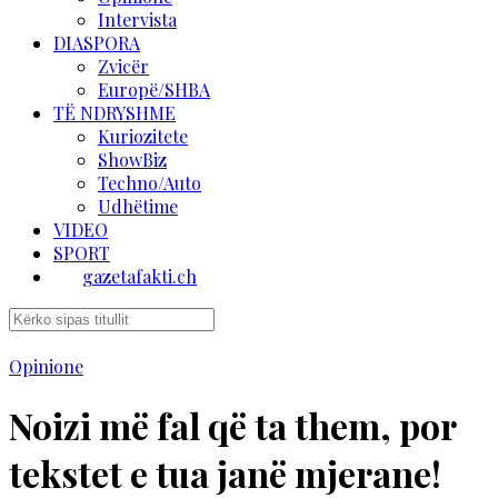
Intervista
DIASPORA
Zvicër
Europë/SHBA
TË NDRYSHME
Kuriozitete
ShowBiz
Techno/Auto
Udhëtime
VIDEO
SPORT
gazetafakti.ch
Opinione
Noizi më fal që ta them, por
tekstet e tua janë mjerane!