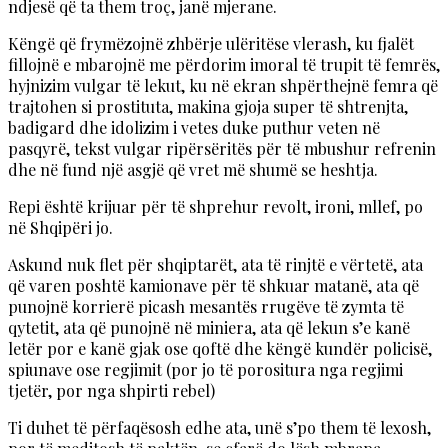
ndjesë që ta them troç, janë mjerane.
Këngë që frymëzojnë zhbërje ulëritëse vlerash, ku fjalët
fillojnë e mbarojnë me përdorim imoral të trupit të femrës,
hyjnizim vulgar të lekut, ku në ekran shpërthejnë femra që
trajtohen si prostituta, makina gjoja super të shtrenjta,
badigard dhe idolizim i vetes duke puthur veten në
pasqyrë, tekst vulgar ripërsëritës për të mbushur refrenin
dhe në fund një asgjë që vret më shumë se heshtja.
Repi është krijuar për të shprehur revolt, ironi, mllef, po
në Shqipëri jo.
Askund nuk flet për shqiptarët, ata të rinjtë e vërtetë, ata
që varen poshtë kamionave për të shkuar matanë, ata që
punojnë korrierë picash mesantës rrugëve të zymta të
qytetit, ata që punojnë në miniera, ata që lekun s’e kanë
letër por e kanë gjak ose qoftë dhe këngë kundër policisë,
spiunave ose regjimit (por jo të porositura nga regjimi
tjetër, por nga shpirti rebel)
Ti duhet të përfaqësosh edhe ata, unë s’po them të lexosh,