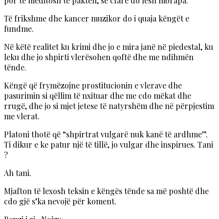
por të meditosh të paktën, se cfarë do lësh mbrapa.
Të frikshme dhe kancer muzikor do i quaja këngët e
fundme.
Në këtë realitet ku krimi dhe jo e mira janë në piedestal, ku
leku dhe jo shpirti vlerësohen qoftë dhe me ndihmën
tënde.
Këngë që frymëzojne prostitucionin e vlerave dhe
pasurimin si qëllim të nxituar dhe me cdo mëkat dhe
rrugë, dhe jo si mjet jetese të natyrshëm dhe në përpjestim
me vlerat.
Platoni thotë që “shpirtrat vulgarë nuk kanë të ardhme”.
Ti dikur e ke patur një të tillë, jo vulgar dhe inspirues. Tani
?
Ah tani.
Mjafton të lexosh teksin e këngës tënde sa më poshtë dhe
cdo gjë s’ka nevojë për koment.