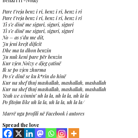
Benzi i ri -Noizy
Pare t’reja benz i ri, benz i ri, benz i ri
Pare t’reja benz i ri, benz i ri, benz i ri
Ti s’e dinë me siguri, siguri, siguri
Ti s’e dinë me siguri, siguri, siguri
No – as s’du me dit,
Ju jeni krejt dificit
Dhe ma ta dhon benzin
Ju nuk keni pare për benzin
Kur vjen Noizy e djeg çatinë
Ik se po vjen zhurma
Po s’e dinë se ku k*rin do hinë
Kur na shef thuj mashallah, mashallah, mashallah
Kur na shef thuj mashallah, mashallah, mashallah
Yeah we winnin’ uh la la, uh la la, uh la la
Po fitojm like uh la la, uh la la, uh la la/
Marrë nga profili në Facebook i autores
Spread the love