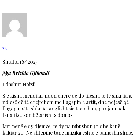
EA
Shtator
16
/
2025
Nga Brizida Gjikondi
I dashur Noizi!
S’e kisha menduar ndonjëherë që do ulesha të të shkruaja,
ndjesë që të drejtohem me llagapin e artit, dhe ndjesë që
llagapin s’ta shkruaj anglisht siç ti e mban, por jam pak
fanatike, kombëtarisht sidomos.
Jam nënë e dy djemve, te dy pa mbushur 30 dhe kanë
kaluar 20. Në shtëpinë tonë muzika është e pamëshirshme,