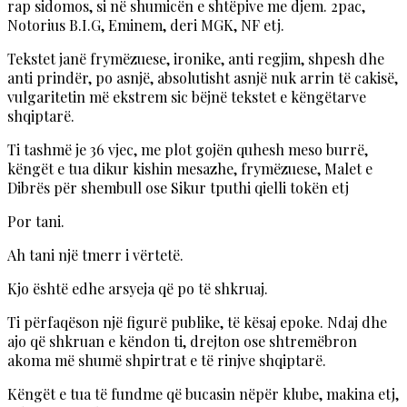
rap sidomos, si në shumicën e shtëpive me djem. 2pac,
Notorius B.I.G, Eminem, deri MGK, NF etj.
Tekstet janë frymëzuese, ironike, anti regjim, shpesh dhe
anti prindër, po asnjë, absolutisht asnjë nuk arrin të cakisë,
vulgaritetin më ekstrem sic bëjnë tekstet e këngëtarve
shqiptarë.
Ti tashmë je 36 vjec, me plot gojën quhesh meso burrë,
këngët e tua dikur kishin mesazhe, frymëzuese, Malet e
Dibrës për shembull ose Sikur tputhi qielli tokën etj
Por tani.
Ah tani një tmerr i vërtetë.
Kjo është edhe arsyeja që po të shkruaj.
Ti përfaqëson një figurë publike, të kësaj epoke. Ndaj dhe
ajo që shkruan e këndon ti, drejton ose shtremëbron
akoma më shumë shpirtrat e të rinjve shqiptarë.
Këngët e tua të fundme që bucasin nëpër klube, makina etj,