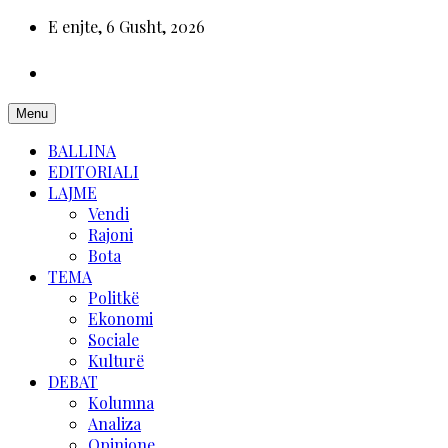
E enjte, 6 Gusht, 2026
Menu
BALLINA
EDITORIALI
LAJME
Vendi
Rajoni
Bota
TEMA
Politkë
Ekonomi
Sociale
Kulturë
DEBAT
Kolumna
Analiza
Opinione