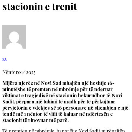
stacionin e trenit
EA
Nëntor
01
/
2025
Mijëra njerëz në Novi Sad mbajtën një heshtje 16-
minutëshe të premten në mbrëmje për të nderuar
viktimat e tragjedisë në stacionin hekurudhor të Novi
Sadit, përpara një tubimi të madh për të përkujtuar
përvjetorin e vdekjes së 16 personave në shembjen e një
tendë më 1 nëntor të vitit të kaluar në ndërtesën e
stacionit të rinovuar më parë.
Të premten në mbrëmje, banorët e Novi Sadit mirëpritën