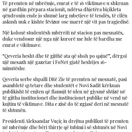
Të premten në mbrëmje, emrat e të 16 viktimave u shkruan
në gardhin përpara stacionit, ndërsa dhjetëra biçikleta
qëndronin ende jo shumë larg mbetjeve të tendës, të cilën
askush nuk e kishte lëvizur ose marrë një vit pas tragjedisë.
Një kolonë studentësh mbërriti në stacion pas mesnatës,
duke vendosur një nga një kurorë me lule të bardha me
emrat e viktimave.
“Qeveria hesht dhe të gjithë ata që shoh po qajnë”, dërgoi
një mesazh një gazetar i FoNet gjatë heshtjes 16-
minutëshe.
Qeveria serbe shpalli Ditë Zie të premten në mesnatë, pasi
asambletë qytetare dhe studentët e Novi Sadit kërkuan
publikisht të enjten që flamujt të ulen në gjysmë shtizë në
të gjitha institucionet dhe institucionet publike në vend në
kujtim të viktimave. Dita e zisë do të zgjasë deri në mesnatë
të shtunën.
Presidenti Aleksandar Vuçiç iu drejtua publikut të premten
në mbrëmje dhe bëri thirrje që tubimi i së shtunës në Novi