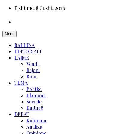
E shtunë, 8 Gusht, 2026
Menu
BALLINA
EDITORIALI
LAJME
Vendi
Rajoni
Bota
TEMA
Politkë
Ekonomi
Sociale
Kulturë
DEBAT
Kolumna
Analiza
Opinione