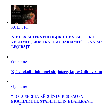
KULTURË
NJË LEXIM TEKSTOLOGJIK DHE SEMIOTIK I
VËLLIMIT „MOS I KALLXO HARRIMIT“ TË NAIME
BEQIRAJT
Opinione
Një shekull diplomaci shqiptare, kujtesë dhe vizion
Opinione
“BOTA SERBE”, KËRCËNIM PËR PAQEN,
SIGURINË DHE STABILITETIN E BALLKANIT