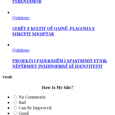
PERËNDIMOR
Opinione
GURËT E KULTIT QË QAJNË, PLAGOSJA E
SHKUPIT SHQIPTAR
Opinione
PROJEKTI I PADUKSHËM I SPASTRIMIT ETNIK
NËPËRMJET INXHINIERISË SË IDENTITETIT
Titulli
How Is My Site?
No Comments
Bad
Can Be Improved
Good