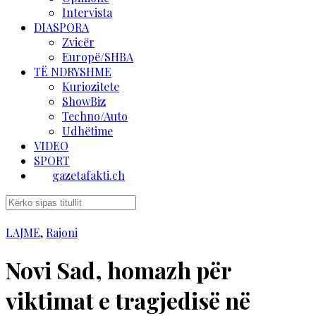
Intervista
DIASPORA
Zvicër
Europë/SHBA
TË NDRYSHME
Kuriozitete
ShowBiz
Techno/Auto
Udhëtime
VIDEO
SPORT
gazetafakti.ch
LAJME
,
Rajoni
Novi Sad, homazh për
viktimat e tragjedisë në