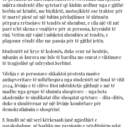
mijëra studentë dhe qytetarë që kishin ardhur nga e gjithë
Serbia në këmbë, me biçikletë, motoçikletë ose traktor për
të marrë pjesë në një tubim përkujtimor të shtunën
përpara rrënojave të tendës së shembur, e cila një vit më
parë u bë skena e vuajtjeve për 16 persona, kryesisht të
rinj. Vetëm një vajzë i mbijetoi shembjes së tendës, e
plagosur rëndë dhe me pasoja për të gjithë jetën.
Studentët në krye të kolonës, duke ecur në heshtje,
mbanin 16 kurora me lule të bardha me emrat e viktimave
të tragjedisë që ndryshoi Serbinë.
Vdekja e 16 personave shkaktoi protesta masive
antiqeveritare të udhëhequra nga studentët në fund të vitit
2024, lëvizja e të cilëve fitoi mbështetje gjithnjë e më të
madhe nga grupe të shumta shoqërore – nga bota
akademike te sindikatat dhe shoqatat qytetare – dita-ditës,
duke u shndërruar në një lëvizje kombëtare për
demokratizimin e shoqërisë.
E fundit në një seri kërkesash janë zgjedhjet e
parakohshme, së bashku me presionin e përditshëm ndaj