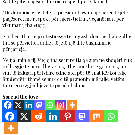
Sad të jetë paqësor dhe me respekt për viktimat.
“Dëshira ime e vërtetë, si president, është që nesër të jetë
paqësore, me respekt për njëri-tjetrin, veçanërisht për
viktimat”, tha Vuçiç.
Ai u bëri thirrje protestuesve të angazhohen në dialog dhe
tha se përvjetori duhet të jetë një ditë bashkimi, jo
përçarjeje.
Në fjalimin e tij, Vuçiç tha se urrejtja që zien në shoqëri nuk
sjell asgjë të mirë dhe se të gjithë kanë bërë gabime gjatë
vitit të kaluar, përfshirë edhe atë, për të cilat kërkoi falje.
Studentët i thanë se nuk do të pranonin një falje, vetëm
thirrjen e zgjedhjeve të parakohshme.
Spread the love