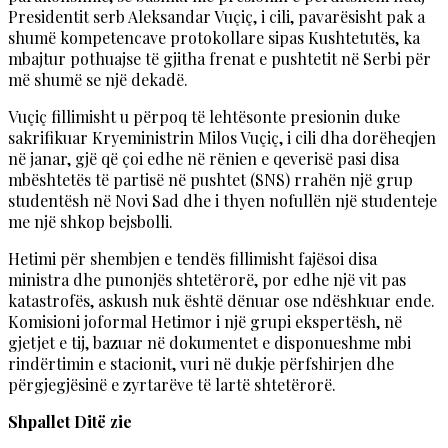
Presidentit serb Aleksandar Vuçiç, i cili, pavarësisht pak a
shumë kompetencave protokollare sipas Kushtetutës, ka
mbajtur pothuajse të gjitha frenat e pushtetit në Serbi për
më shumë se një dekadë.
Vuçiç fillimisht u përpoq të lehtësonte presionin duke
sakrifikuar Kryeministrin Milos Vuçiç, i cili dha dorëheqjen
në janar, gjë që çoi edhe në rënien e qeverisë pasi disa
mbështetës të partisë në pushtet (SNS) rrahën një grup
studentësh në Novi Sad dhe i thyen nofullën një studenteje
me një shkop bejsbolli.
Hetimi për shembjen e tendës fillimisht fajësoi disa
ministra dhe punonjës shtetërorë, por edhe një vit pas
katastrofës, askush nuk është dënuar ose ndëshkuar ende.
Komisioni joformal Hetimor i një grupi ekspertësh, në
gjetjet e tij, bazuar në dokumentet e disponueshme mbi
rindërtimin e stacionit, vuri në dukje përfshirjen dhe
përgjegjësinë e zyrtarëve të lartë shtetërorë.
Shpallet Ditë zie