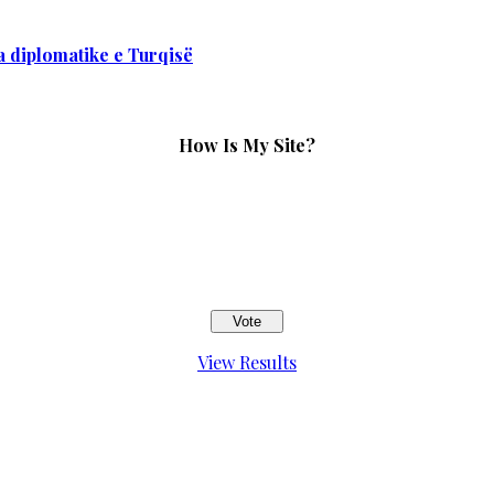
 diplomatike e Turqisë
How Is My Site?
View Results