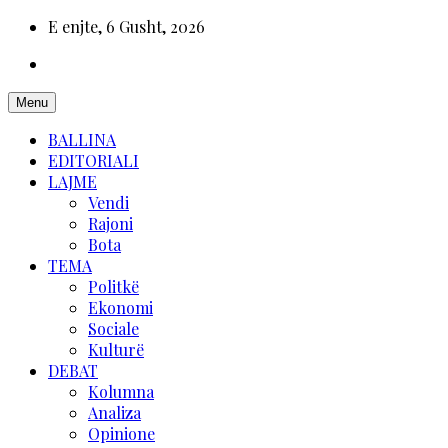
E enjte, 6 Gusht, 2026
Menu
BALLINA
EDITORIALI
LAJME
Vendi
Rajoni
Bota
TEMA
Politkë
Ekonomi
Sociale
Kulturë
DEBAT
Kolumna
Analiza
Opinione