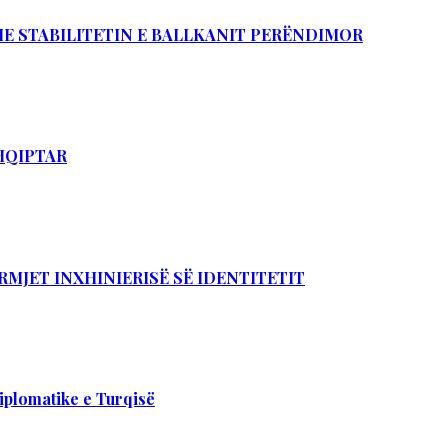
DHE STABILITETIN E BALLKANIT PERËNDIMOR
SHQIPTAR
RMJET INXHINIERISË SË IDENTITETIT
iplomatike e Turqisë