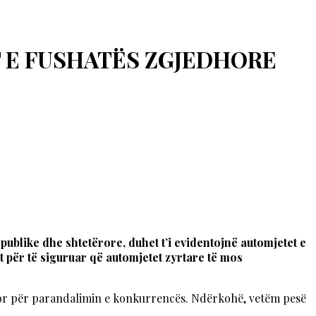
T E FUSHATËS ZGJEDHORE
t publike dhe shtetërore, duhet t’i evidentojnë automjetet e
 për të siguruar që automjetet zyrtare të mos
etëror për parandalimin e konkurrencës. Ndërkohë, vetëm pesë