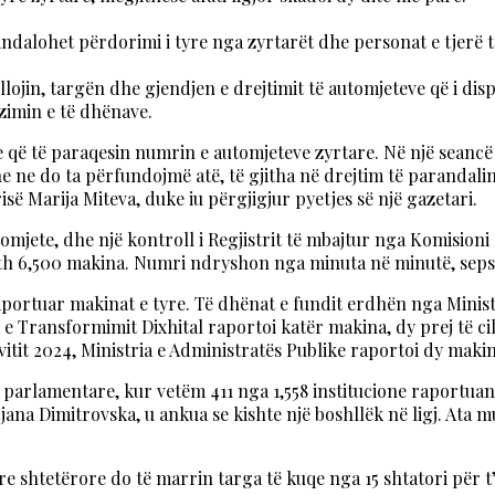
andalohet përdorimi i tyre nga zyrtarët dhe personat e tjerë 
ojin, targën dhe gjendjen e drejtimit të automjeteve që i dis
ëzimin e të dhënave.
eve që të paraqesin numrin e automjeteve zyrtare. Në një seanc
he ne do ta përfundojmë atë, të gjitha në drejtim të parandal
së Marija Miteva, duke iu përgjigjur pyetjes së një gazetari.
utomjete, dhe një kontroll i Regjistrit të mbajtur nga Komision
eth 6,500 makina. Numri ndryshon nga minuta në minutë, sepse 
aportuar makinat e tyre. Të dhënat e fundit erdhën nga Ministr
tria e Transformimit Dixhital raportoi katër makina, dy prej të 
itit 2024, Ministria e Administratës Publike raportoi dy maki
 parlamentare, kur vetëm 411 nga 1,558 institucione raportuan
na Dimitrovska, u ankua se kishte një boshllëk në ligj. Ata m
e shtetërore do të marrin targa të kuqe nga 15 shtatori për t’