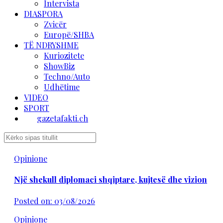
Intervista
DIASPORA
Zvicër
Europë/SHBA
TË NDRYSHME
Kuriozitete
ShowBiz
Techno/Auto
Udhëtime
VIDEO
SPORT
gazetafakti.ch
Opinione
Një shekull diplomaci shqiptare, kujtesë dhe vizion
Posted on: 03/08/2026
Opinione