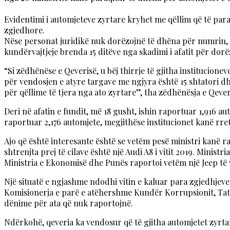
Evidentimi i automjeteve zyrtare kryhet me qëllim që të par
zgjedhore.
Nëse personat juridikë nuk dorëzojnë të dhëna për numrin, ll
kundërvajtjeje brenda 15 ditëve nga skadimi i afatit për dor
“Si zëdhënëse e Qeverisë, u bëj thirrje të gjitha institucion
për vendosjen e atyre targave me ngjyra është 15 shtatori d
për qëllime të tjera nga ato zyrtare”, tha zëdhënësja e Qeveri
Deri në afatin e fundit, më 18 gusht, ishin raportuar 1,916 a
raportuar 2,176 automjete, megjithëse institucionet kanë rr
Ajo që është interesante është se vetëm pesë ministri kanë r
shtrenjta prej të cilave është një Audi A8 i vitit 2019. Minis
Ministria e Ekonomisë dhe Punës raportoi vetëm një Jeep të v
Një situatë e ngjashme ndodhi vitin e kaluar para zgjedhjeve
Komisionerja e parë e atëhershme Kundër Korrupsionit, Tatja
dënime për ata që nuk raportojnë.
Ndërkohë, qeveria ka vendosur që të gjitha automjetet zyrtar