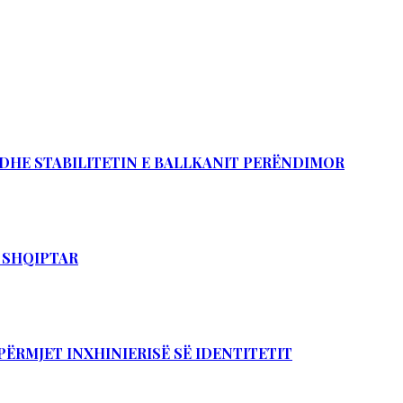
Ë DHE STABILITETIN E BALLKANIT PERËNDIMOR
T SHQIPTAR
PËRMJET INXHINIERISË SË IDENTITETIT