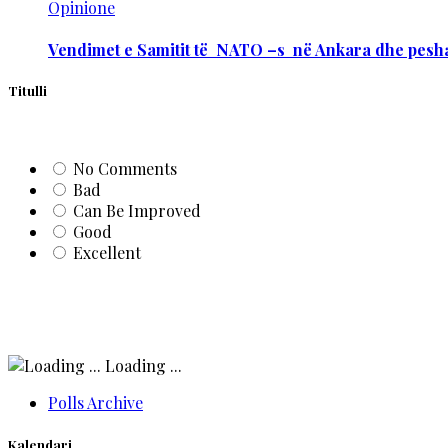
Opinione
Vendimet e Samitit të NATO –s në Ankara dhe pesha
Titulli
No Comments
Bad
Can Be Improved
Good
Excellent
Loading ...
Polls Archive
Kalendari