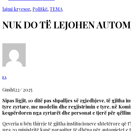
lajmi kryesor
,
Politkë
,
TEMA
NUK DO TË LEJOHEN AUTOM
EA
Gusht
22
/
2025
Sipas ligjit, 10 ditë pas shpalljes së zgjedhjeve, të gjitha
tyre zyrtare, me modelin dhe regjistrimin e tyre, në Komi
keqpërdoren nga zyrtarët dhe personat e tjerë për qëllim
Qeveria u bën thirrje të gjitha institucioneve shtetërore q
nga 20 ministritë kanë paraqitur të dhëna për automjetet e ty