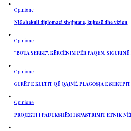
Opinione
Një shekull diplomaci shqiptare, kujtesë dhe vizion
Opinione
“BOTA SERBE”, KËRCËNIM PËR PAQEN, SIGURIN
Opinione
GURËT E KULTIT QË QAJNË, PLAGOSJA E SHKUPI
Opinione
PROJEKTI I PADUKSHËM I SPASTRIMIT ETNIK NË