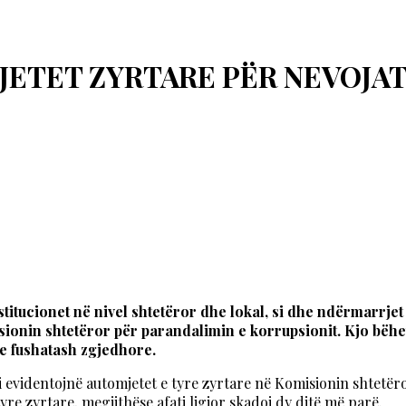
JETET ZYRTARE PËR NEVOJA
 institucionet në nivel shtetëror dhe lokal, si dhe ndërmarrje
sionin shtetëror për parandalimin e korrupsionit. Kjo bëhet
e fushatash zgjedhore.
ë t’i evidentojnë automjetet e tyre zyrtare në Komisionin sht
re zyrtare, megjithëse afati ligjor skadoi dy ditë më parë.