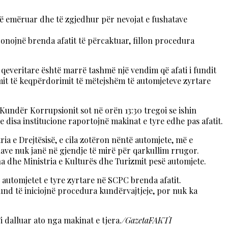
të emëruar dhe të zgjedhur për nevojat e fushatave
ponojnë brenda afatit të përcaktuar, fillon procedura
ë qeveritare është marrë tashmë një vendim që afati i fundit
imit të keqpërdorimit të mëtejshëm të automjeteve zyrtare
i Kundër Korrupsionit sot në orën 13:30 tregoi se ishin
disa institucione raportojnë makinat e tyre edhe pas afatit.
ia e Drejtësisë, e cila zotëron nëntë automjete, më e
cilave nuk janë në gjendje të mirë për qarkullim rrugor.
na dhe Ministria e Kulturës dhe Turizmit pesë automjete.
 automjetet e tyre zyrtare në SCPC brenda afatit.
und të iniciojnë procedura kundërvajtjeje, por nuk ka
i dalluar ato nga makinat e tjera.
/GazetaFAKTI