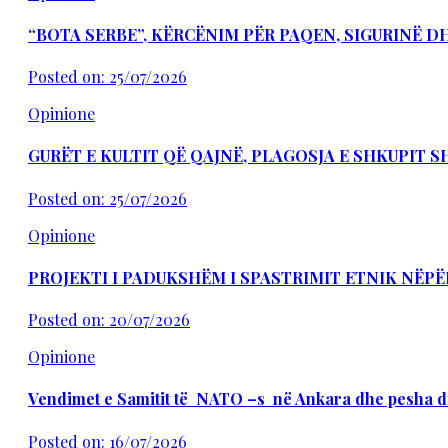
“BOTA SERBE”, KËRCËNIM PËR PAQEN, SIGURINË 
Posted on: 25/07/2026
Opinione
GURËT E KULTIT QË QAJNË, PLAGOSJA E SHKUPIT 
Posted on: 25/07/2026
Opinione
PROJEKTI I PADUKSHËM I SPASTRIMIT ETNIK NËPË
Posted on: 20/07/2026
Opinione
Vendimet e Samitit të NATO –s në Ankara dhe pesha d
Posted on: 16/07/2026